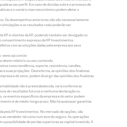
equada ao seu perfil. Em caso de dúvidas sobre o processo de
imáticas e o cenário macroeconômico podem afetar o
empo. Os desempenhos anteriores não são necessariamente
m simulações e os resultados reais poderão ser
 da XP e clientes da XP, podendo também ser divulgado no
évio consentimento expresso da XP Investimentos.
isfeitos com as soluções dadas pela empresa aos seus
s: www.xpi.com.br.
ão deste relatório ou seu conteúdo.
eitos como tendência, suporte, resistência, candles,
s e suas projeções. Desta forma, as opiniões dos Analistas
presa e do setor, podem divergir das opiniões dos Analistas
entabilidade não é preestabelecida, varia conforme as
ivos de resultados futuros e nenhuma declaração ou
co, os eventos específicos da empresa e do setor podem
timento é de médio-longo prazo. Não há quaisquer garantias
icada pela XP Investimentos. No mercado de opções, são
mio ao vendedor tal como num acordo seguro. As operações
a possibilidade de perdas superiores ao capital investido. A