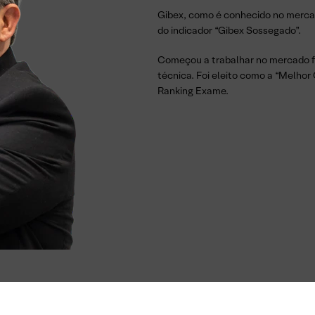
Gibex, como é conhecido no mercado
do indicador “Gibex Sossegado”.
Começou a trabalhar no mercado fi
técnica. Foi eleito como a “Melhor
Ranking Exame.