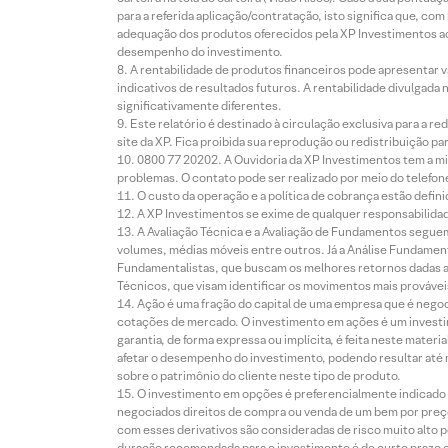
para a referida aplicação/contratação, isto significa que, co
adequação dos produtos oferecidos pela XP Investimentos ao
desempenho do investimento.
A rentabilidade de produtos financeiros pode apresentar
indicativos de resultados futuros. A rentabilidade divulgada
significativamente diferentes.
Este relatório é destinado à circulação exclusiva para a 
site da XP. Fica proibida sua reprodução ou redistribuição p
0800 77 20202. A Ouvidoria da XP Investimentos tem a mi
problemas. O contato pode ser realizado por meio do telefon
O custo da operação e a política de cobrança estão defini
A XP Investimentos se exime de qualquer responsabilidade
A Avaliação Técnica e a Avaliação de Fundamentos seguem
volumes, médias móveis entre outros. Já a Análise Fundament
Fundamentalistas, que buscam os melhores retornos dadas as
Técnicos, que visam identificar os movimentos mais prováveis 
Ação é uma fração do capital de uma empresa que é negoci
cotações de mercado. O investimento em ações é um investi
garantia, de forma expressa ou implícita, é feita neste ma
afetar o desempenho do investimento, podendo resultar até 
sobre o patrimônio do cliente neste tipo de produto.
O investimento em opções é preferencialmente indicado pa
negociados direitos de compra ou venda de um bem por preço
com esses derivativos são consideradas de risco muito alto p
duração recomendada para o investimento é de curto prazo e 