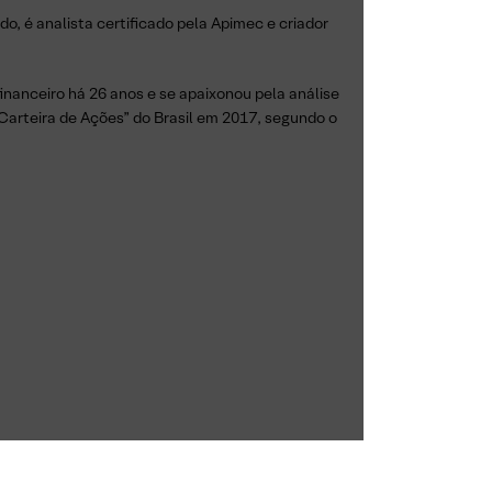
, é analista certificado pela Apimec e criador
nanceiro há 26 anos e se apaixonou pela análise
 Carteira de Ações” do Brasil em 2017, segundo o