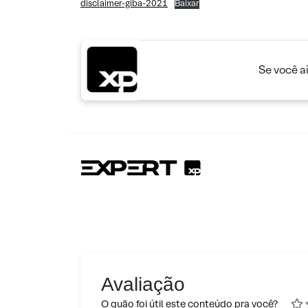
disclaimer-giba-2021
Baixar
Se você a
Avaliação
O quão foi útil este conteúdo pra você?