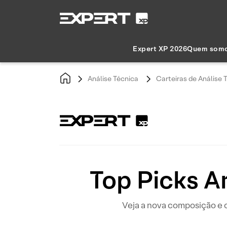
Expert XP 2026
Quem som
Análise Técnica
Carteiras de Análise 
Top Picks A
Veja a nova composição e o