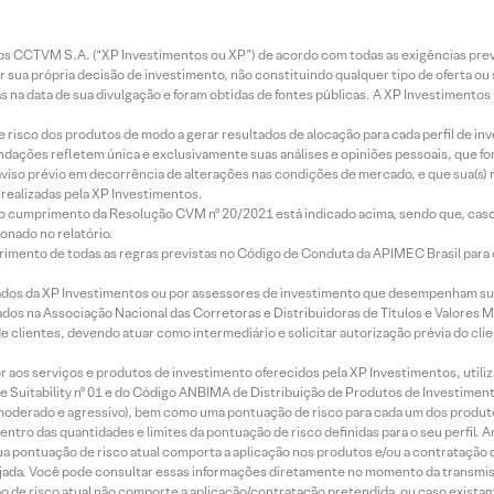
entos CCTVM S.A. (“XP Investimentos ou XP”) de acordo com todas as exigências p
r sua própria decisão de investimento, não constituindo qualquer tipo de oferta ou
s na data de sua divulgação e foram obtidas de fontes públicas. A XP Investimentos
e risco dos produtos de modo a gerar resultados de alocação para cada perfil de inv
mendações refletem única e exclusivamente suas análises e opiniões pessoais, que 
aviso prévio em decorrência de alterações nas condições de mercado, e que sua(s)
realizadas pela XP Investimentos.
lo cumprimento da Resolução CVM nº 20/2021 está indicado acima, sendo que, caso 
onado no relatório.
imento de todas as regras previstas no Código de Conduta da APIMEC Brasil para o 
ados da XP Investimentos ou por assessores de investimento que desempenham sua
os na Associação Nacional das Corretoras e Distribuidoras de Títulos e Valores 
de clientes, devendo atuar como intermediário e solicitar autorização prévia do cl
idor aos serviços e produtos de investimento oferecidos pela XP Investimentos, uti
 Suitability nº 01 e do Código ANBIMA de Distribuição de Produtos de Investimen
r, moderado e agressivo), bem como uma pontuação de risco para cada um dos produ
ntro das quantidades e limites da pontuação de risco definidas para o seu perfil. A
 sua pontuação de risco atual comporta a aplicação nos produtos e/ou a contratação
jada. Você pode consultar essas informações diretamente no momento da transmissã
ação de risco atual não comporte a aplicação/contratação pretendida, ou caso exista