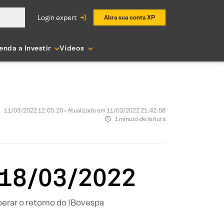
login expert
Abra sua conta XP
enda a Investir
Vídeos
11/03/2022 12:05:20 • Atualizado em 11/03/2022 21:42:58
1 minuto de leitura
a 18/03/2022
perar o retorno do IBovespa