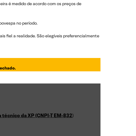
rteira é medido de acordo com os preços de
Ibovespa no período.
s fiel a realidade. São elegíveis preferencialmente
fechado.
ta técnico da XP (CNPI-T EM-832
)