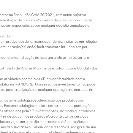
revistas na Resolução CVM 20/2021, tem como objetivo
 solicitação de compra e/ou venda de qualquer produto. As
 não se responsabiliza por qualquer decisão tomada pelo
estidor.
foram produzidas de forma independente, inclusive em relação
 remuneração(es) é(são) indiretamente influenciada por
constem a indicação de mais um analista no relatório, o
Analista de Valores Mobiliários e na Política de Conduta dos
s atividades por meio da XP, em conformidade com a
Mobiliários – ANCORD. O assessor de investimento não pode
iente para a realização de qualquer operação no mercado de
lizamos a metodologia de adequação dos produtos por
to. Essa metodologia consiste em atribuir uma pontuação
tos oferecidos pela XP Investimentos, de modo que todos os
ntes de aplicar nos produtos e/ou contratar os serviços
 dos serviços em questão, bem como se há limitações de
o da sua ordem ou, ainda, consultando o risco geral da sua
m limitações em relação à quantidade e/ou volume financeiro