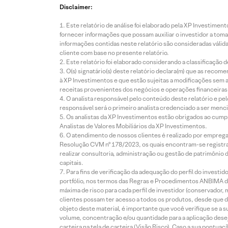
Disclaimer:
Este relatório de análise foi elaborado pela XP Investim
fornecer informações que possam auxiliar o investidor a toma
informações contidas neste relatório são consideradas válida
cliente com base no presente relatório.
Este relatório foi elaborado considerando a classificação d
O(s) signatário(s) deste relatório declara(m) que as reco
à XP Investimentos e que estão sujeitas a modificações sem 
receitas provenientes dos negócios e operações financeiras 
O analista responsável pelo conteúdo deste relatório e pe
responsável será o primeiro analista credenciado a ser menci
Os analistas da XP Investimentos estão obrigados ao cumpr
Analistas de Valores Mobiliários da XP Investimentos.
O atendimento de nossos clientes é realizado por empreg
Resolução CVM nº 178/2023, os quais encontram-se registrad
realizar consultoria, administração ou gestão de patrimônio 
capitais.
Para fins de verificação da adequação do perfil do invest
portfólio, nos termos das Regras e Procedimentos ANBIMA de
máxima de risco para cada perfil de investidor (conservado
clientes possam ter acesso a todos os produtos, desde que de
objeto deste material, é importante que você verifique se a
volume, concentração e/ou quantidade para a aplicação dese
carteira na tela de carteira (Visão Risco). Caso a sua pontu