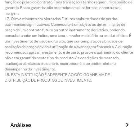
função do prazo do contrato. Toda transação a termo requer um depósito de
garantia. Essas garantias são prestadas em duas formas: cobertura ou
margem.
O investimento em Mercados Futuros embute riscos de perdas
patrimoniais significativos. Commodity é um objeto ou determinante de
preço de um contrato futuro ou outro instrumento derivativo, podendo
consubstanciar um índice, uma taxa, um valor mobiliário ou produto físico. É
um investimento de risco muito alto, que contempla a possibilidade de
oscilação de preço devido à utilização de alavancagem financeira. A duração
recomendada para o investimento é de curto prazo e o patrimônio do cliente
não está garantido neste tipo de produto. As condições de mercado,
mudanças climáticas e o cenário macroeconômico podem afetar o
desempenho do investimento.
ESTA INSTITUIÇÃO É ADERENTE AO CÓDIGO ANBIMA DE
DISTRIBUIÇÃO DE PRODUTOS DE INVESTIMENTO.
Análises