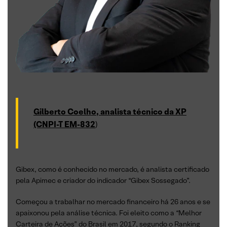
Gilberto Coelho, analista técnico da XP
(CNPI-T EM-832
)
Gibex, como é conhecido no mercado, é analista certificado
pela Apimec e criador do indicador “Gibex Sossegado”.
Começou a trabalhar no mercado financeiro há 26 anos e se
apaixonou pela análise técnica. Foi eleito como a “Melhor
Carteira de Ações” do Brasil em 2017, segundo o Ranking