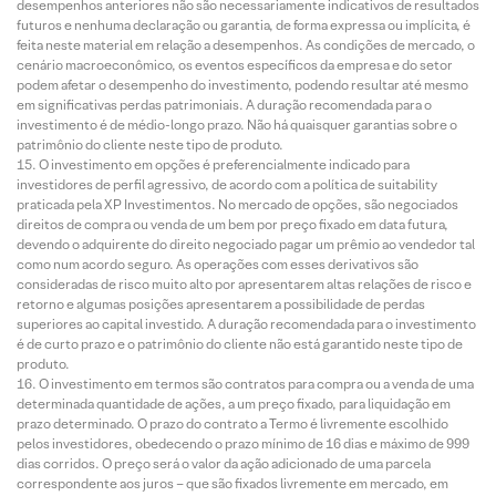
desempenhos anteriores não são necessariamente indicativos de resultados
futuros e nenhuma declaração ou garantia, de forma expressa ou implícita, é
feita neste material em relação a desempenhos. As condições de mercado, o
cenário macroeconômico, os eventos específicos da empresa e do setor
podem afetar o desempenho do investimento, podendo resultar até mesmo
em significativas perdas patrimoniais. A duração recomendada para o
investimento é de médio-longo prazo. Não há quaisquer garantias sobre o
patrimônio do cliente neste tipo de produto.
O investimento em opções é preferencialmente indicado para
investidores de perfil agressivo, de acordo com a política de suitability
praticada pela XP Investimentos. No mercado de opções, são negociados
direitos de compra ou venda de um bem por preço fixado em data futura,
devendo o adquirente do direito negociado pagar um prêmio ao vendedor tal
como num acordo seguro. As operações com esses derivativos são
consideradas de risco muito alto por apresentarem altas relações de risco e
retorno e algumas posições apresentarem a possibilidade de perdas
superiores ao capital investido. A duração recomendada para o investimento
é de curto prazo e o patrimônio do cliente não está garantido neste tipo de
produto.
O investimento em termos são contratos para compra ou a venda de uma
determinada quantidade de ações, a um preço fixado, para liquidação em
prazo determinado. O prazo do contrato a Termo é livremente escolhido
pelos investidores, obedecendo o prazo mínimo de 16 dias e máximo de 999
dias corridos. O preço será o valor da ação adicionado de uma parcela
correspondente aos juros – que são fixados livremente em mercado, em