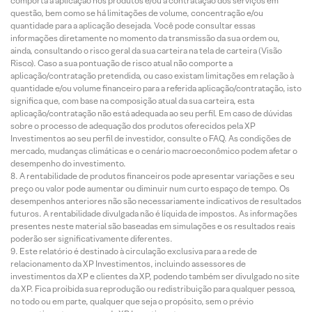
comporta a aplicação nos produtos e/ou a contratação dos serviços em
questão, bem como se há limitações de volume, concentração e/ou
quantidade para a aplicação desejada. Você pode consultar essas
informações diretamente no momento da transmissão da sua ordem ou,
ainda, consultando o risco geral da sua carteira na tela de carteira (Visão
Risco). Caso a sua pontuação de risco atual não comporte a
aplicação/contratação pretendida, ou caso existam limitações em relação à
quantidade e/ou volume financeiro para a referida aplicação/contratação, isto
significa que, com base na composição atual da sua carteira, esta
aplicação/contratação não está adequada ao seu perfil. Em caso de dúvidas
sobre o processo de adequação dos produtos oferecidos pela XP
Investimentos ao seu perfil de investidor, consulte o FAQ. As condições de
mercado, mudanças climáticas e o cenário macroeconômico podem afetar o
desempenho do investimento.
A rentabilidade de produtos financeiros pode apresentar variações e seu
preço ou valor pode aumentar ou diminuir num curto espaço de tempo. Os
desempenhos anteriores não são necessariamente indicativos de resultados
futuros. A rentabilidade divulgada não é líquida de impostos. As informações
presentes neste material são baseadas em simulações e os resultados reais
poderão ser significativamente diferentes.
Este relatório é destinado à circulação exclusiva para a rede de
relacionamento da XP Investimentos, incluindo assessores de
investimentos da XP e clientes da XP, podendo também ser divulgado no site
da XP. Fica proibida sua reprodução ou redistribuição para qualquer pessoa,
no todo ou em parte, qualquer que seja o propósito, sem o prévio