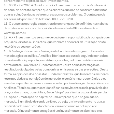
consentimento expresso da XP Investimentos.
0800 77 20202. A Ouvidoria da XP Investimentos tem a missão de servir
de canal de contato sempre que os clientes que não se sentirem satisfeitos
com as soluções dadas pela empresa aos seus problemas. O contato pode
ser realizado por meio do telefone: 0800 722 3710.
O custo da operação e a política de cobrança estão definidos nas tabelas
de custos operacionais disponibilizadas no site da XP Investimentos:
www.xpi.com.br.
A XP Investimentos se exime de qualquer responsabilidade por quaisquer
prejuízos, diretos ou indiretos, que venham a decorrer da utilização deste
relatório ou seu conteúdo.
A Avaliação Técnica e a Avaliação de Fundamentos seguem diferentes
metodologias de análise. A Análise Técnica é executada seguindo conceitos
como tendência, suporte, resistência, candles, volumes, médias móveis
entre outros. Já a Análise Fundamentalista utiliza como informação os
resultados divulgados pelas companhias emissoras e suas projeções. Desta
forma, as opiniões dos Analistas Fundamentalistas, que buscam os melhores
retornos dadas as condições de mercado, o cenário macroeconômico e os
eventos específicos da empresa e do setor, podem divergir das opiniões dos
Analistas Técnicos, que visam identificar os movimentos mais prováveis dos
preços dos ativos, com utilização de “stops” para limitar as possíveis perdas.
Ação é uma fração do capital de uma empresa que é negociada no
mercado. É um título de renda variável, ou seja, um investimento no qual a
rentabilidade não é preestabelecida, varia conforme as cotações de
mercado. O investimento em ações é um investimento de alto risco e os