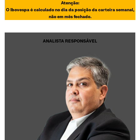
Atenção:
O Ibovespa é calculado no dia da posição da carteira semanal,
não em mês fechado.
ANALISTA RESPONSÁVEL