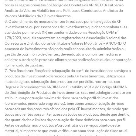
todas as regras previstas no Código de Conduta da APIMEC Brasil para o
Analista de Valores Mobiliários e na Política de Conduta dos Analistas de
Valores Mobiliários da XP Investimentos.
O atendimento de nossos clientes é realizado por empregados da XP
Investimentos ou por assessores de investimento que desempenham suas
atividades por meio da XP, em conformidade com a Resolução CVM nº
178/2023, os quais encontram-se registrados na Associação Nacional das
Corretoras e Distribuidoras de Títulos e Valores Mobiliários – ANCORD. O
assessor de investimento não pode realizar consultoria, administração ou
gestão de patrimônio de clientes, devendo atuar como intermediário e
solicitar autorização prévia do cliente para a realização de qualquer operação
no mercado de capitais.
Para fins de verificação da adequação do perfil do investidor aos serviços e
produtos de investimento oferecidos pela XP Investimentos, utilizamos a
metodologia de adequação dos produtos por portfólio, nos termos das
Regras e Procedimentos ANBIMA de Suitability nº 01 e do Código ANBIMA
de Distribuição de Produtos de Investimento. Essa metodologia consiste em
atribuir uma pontuação máxima de risco para cada perfil de investidor
(conservador, moderado e agressivo), bem como uma pontuação de risco
para cada um dos produtos oferecidos pela XP Investimentos, de modo que
todos os clientes possam ter acesso a todos os produtos, desde que dentro
das quantidades e limites da pontuação de risco definidas para o seu perfil.
Antes de aplicar nos produtos e/ou contratar os serviços objeto deste
material, é importante que você verifique se a sua pontuação de risco atual