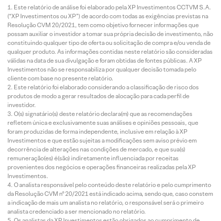
Este relatório de análise foi elaborado pela XP Investimentos CCTVM S.A.
(“XP Investimentos ou XP”) de acordo com todas as exigências previstas na
Resolução CVM 20/2021, tem como objetivo fornecer informações que
possam auxiliar o investidor a tomar sua própria decisão de investimento, não
constituindo qualquer tipo de oferta ou solicitação de compra e/ou venda de
qualquer produto. As informações contidas neste relatório são consideradas
válidas na data de sua divulgação e foram obtidas de fontes públicas. A XP
Investimentos não se responsabiliza por qualquer decisão tomada pelo
cliente com base no presente relatório.
Este relatório foi elaborado considerando a classificação de risco dos
produtos de modo a gerar resultados de alocação para cada perfil de
investidor.
O(s) signatário(s) deste relatório declara(m) que as recomendações
refletem única e exclusivamente suas análises e opiniões pessoais, que
foram produzidas de forma independente, inclusive em relação à XP
Investimentos e que estão sujeitas a modificações sem aviso prévio em
decorrência de alterações nas condições de mercado, e que sua(s)
remuneração(es) é(são) indiretamente influenciada por receitas
provenientes dos negócios e operações financeiras realizadas pela XP
Investimentos.
O analista responsável pelo conteúdo deste relatório e pelo cumprimento
da Resolução CVM nº 20/2021 está indicado acima, sendo que, caso constem
a indicação de mais um analista no relatório, o responsável será o primeiro
analista credenciado a ser mencionado no relatório.
Os analistas da XP Investimentos estão obrigados ao cumprimento de