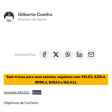
Gilberto Coelho
Analista de Ações
Compartilhar:
Sem trocas para essa semana, seguimos com VALE3, AZUL4,
BRML3, B3SA3 e SULA11.
toppicks-081021
Baixar
Objetivos da Carteira