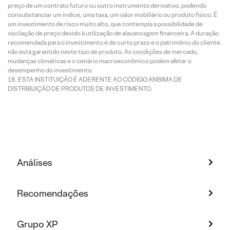
preço de um contrato futuro ou outro instrumento derivativo, podendo
consubstanciar um índice, uma taxa, um valor mobiliário ou produto físico. É
um investimento de risco muito alto, que contempla a possibilidade de
oscilação de preço devido à utilização de alavancagem financeira. A duração
recomendada para o investimento é de curto prazo e o patrimônio do cliente
não está garantido neste tipo de produto. As condições de mercado,
mudanças climáticas e o cenário macroeconômico podem afetar o
desempenho do investimento.
ESTA INSTITUIÇÃO É ADERENTE AO CÓDIGO ANBIMA DE
DISTRIBUIÇÃO DE PRODUTOS DE INVESTIMENTO.
Análises
Recomendações
Grupo XP