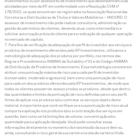
Investimentos ou por assessores de investimento que desempenham suas
atividades por meio da XP, em conformidade com a Resolução CVM nº
178/2023, os quais encontram-se registrados na Associação Nacional das
Corretoras e Distribuidoras de Títulos e Valores Mobiliários – ANCORD. O
assessor de investimento não pode realizar consultoria, administração ou
gestão de patrimônio de clientes, devendo atuar como intermediário e
solicitar autorização prévia do cliente para a realização de qualquer operação
no mercado de capitais.
Para fins de verificação da adequação do perfil do investidor aos serviços e
produtos de investimento oferecidos pela XP Investimentos, utilizamos a
metodologia de adequação dos produtos por portfólio, nos termos das
Regras e Procedimentos ANBIMA de Suitability nº 01 e do Código ANBIMA
de Distribuição de Produtos de Investimento. Essa metodologia consiste em
atribuir uma pontuação máxima de risco para cada perfil de investidor
(conservador, moderado e agressivo), bem como uma pontuação de risco
para cada um dos produtos oferecidos pela XP Investimentos, de modo que
todos os clientes possam ter acesso a todos os produtos, desde que dentro
das quantidades e limites da pontuação de risco definidas para o seu perfil.
Antes de aplicar nos produtos e/ou contratar os serviços objeto deste
material, é importante que você verifique se a sua pontuação de risco atual
comporta a aplicação nos produtos e/ou a contratação dos serviços em
questão, bem como se há limitações de volume, concentração e/ou
quantidade para a aplicação desejada. Você pode consultar essas
informações diretamente no momento da transmissão da sua ordem ou,
ainda, consultando o risco geral da sua carteira na tela de carteira (Visão