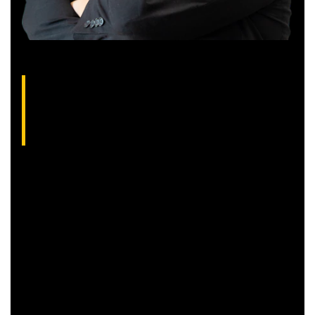
Gilberto Coelho, analista técnico da XP
(CNPI-T EM-832
)
Gibex, como é conhecido no mercado, é analista certificado
pela Apimec e criador do indicador “Gibex Sossegado”.
Começou a trabalhar no mercado financeiro há 26 anos e se
apaixonou pela análise técnica. Foi eleito como a “Melhor
Carteira de Ações” do Brasil em 2017, segundo o Ranking
Exame.