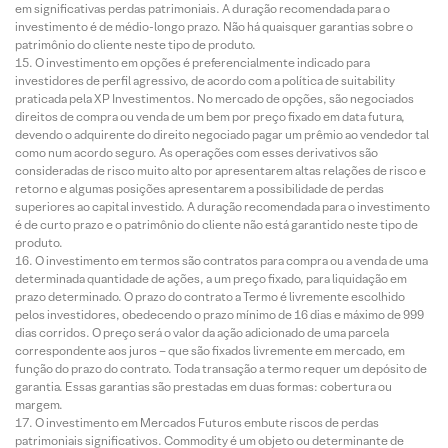
em significativas perdas patrimoniais. A duração recomendada para o
investimento é de médio-longo prazo. Não há quaisquer garantias sobre o
patrimônio do cliente neste tipo de produto.
O investimento em opções é preferencialmente indicado para
investidores de perfil agressivo, de acordo com a política de suitability
praticada pela XP Investimentos. No mercado de opções, são negociados
direitos de compra ou venda de um bem por preço fixado em data futura,
devendo o adquirente do direito negociado pagar um prêmio ao vendedor tal
como num acordo seguro. As operações com esses derivativos são
consideradas de risco muito alto por apresentarem altas relações de risco e
retorno e algumas posições apresentarem a possibilidade de perdas
superiores ao capital investido. A duração recomendada para o investimento
é de curto prazo e o patrimônio do cliente não está garantido neste tipo de
produto.
O investimento em termos são contratos para compra ou a venda de uma
determinada quantidade de ações, a um preço fixado, para liquidação em
prazo determinado. O prazo do contrato a Termo é livremente escolhido
pelos investidores, obedecendo o prazo mínimo de 16 dias e máximo de 999
dias corridos. O preço será o valor da ação adicionado de uma parcela
correspondente aos juros – que são fixados livremente em mercado, em
função do prazo do contrato. Toda transação a termo requer um depósito de
garantia. Essas garantias são prestadas em duas formas: cobertura ou
margem.
O investimento em Mercados Futuros embute riscos de perdas
patrimoniais significativos. Commodity é um objeto ou determinante de