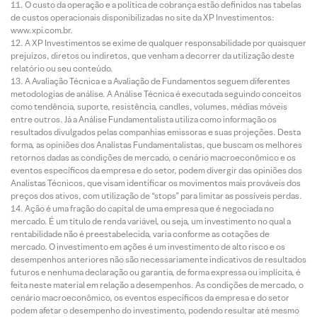
O custo da operação e a política de cobrança estão definidos nas tabelas
de custos operacionais disponibilizadas no site da XP Investimentos:
www.xpi.com.br.
A XP Investimentos se exime de qualquer responsabilidade por quaisquer
prejuízos, diretos ou indiretos, que venham a decorrer da utilização deste
relatório ou seu conteúdo.
A Avaliação Técnica e a Avaliação de Fundamentos seguem diferentes
metodologias de análise. A Análise Técnica é executada seguindo conceitos
como tendência, suporte, resistência, candles, volumes, médias móveis
entre outros. Já a Análise Fundamentalista utiliza como informação os
resultados divulgados pelas companhias emissoras e suas projeções. Desta
forma, as opiniões dos Analistas Fundamentalistas, que buscam os melhores
retornos dadas as condições de mercado, o cenário macroeconômico e os
eventos específicos da empresa e do setor, podem divergir das opiniões dos
Analistas Técnicos, que visam identificar os movimentos mais prováveis dos
preços dos ativos, com utilização de “stops” para limitar as possíveis perdas.
Ação é uma fração do capital de uma empresa que é negociada no
mercado. É um título de renda variável, ou seja, um investimento no qual a
rentabilidade não é preestabelecida, varia conforme as cotações de
mercado. O investimento em ações é um investimento de alto risco e os
desempenhos anteriores não são necessariamente indicativos de resultados
futuros e nenhuma declaração ou garantia, de forma expressa ou implícita, é
feita neste material em relação a desempenhos. As condições de mercado, o
cenário macroeconômico, os eventos específicos da empresa e do setor
podem afetar o desempenho do investimento, podendo resultar até mesmo