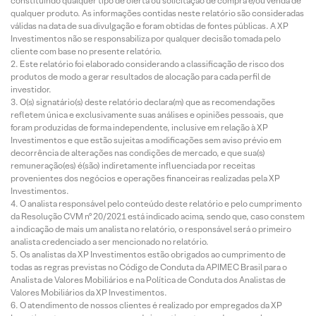
constituindo qualquer tipo de oferta ou solicitação de compra e/ou venda de
qualquer produto. As informações contidas neste relatório são consideradas
válidas na data de sua divulgação e foram obtidas de fontes públicas. A XP
Investimentos não se responsabiliza por qualquer decisão tomada pelo
cliente com base no presente relatório.
Este relatório foi elaborado considerando a classificação de risco dos
produtos de modo a gerar resultados de alocação para cada perfil de
investidor.
O(s) signatário(s) deste relatório declara(m) que as recomendações
refletem única e exclusivamente suas análises e opiniões pessoais, que
foram produzidas de forma independente, inclusive em relação à XP
Investimentos e que estão sujeitas a modificações sem aviso prévio em
decorrência de alterações nas condições de mercado, e que sua(s)
remuneração(es) é(são) indiretamente influenciada por receitas
provenientes dos negócios e operações financeiras realizadas pela XP
Investimentos.
O analista responsável pelo conteúdo deste relatório e pelo cumprimento
da Resolução CVM nº 20/2021 está indicado acima, sendo que, caso constem
a indicação de mais um analista no relatório, o responsável será o primeiro
analista credenciado a ser mencionado no relatório.
Os analistas da XP Investimentos estão obrigados ao cumprimento de
todas as regras previstas no Código de Conduta da APIMEC Brasil para o
Analista de Valores Mobiliários e na Política de Conduta dos Analistas de
Valores Mobiliários da XP Investimentos.
O atendimento de nossos clientes é realizado por empregados da XP