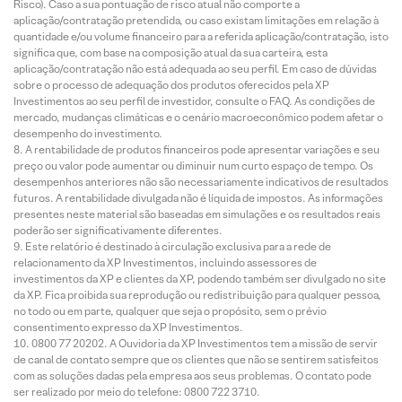
Risco). Caso a sua pontuação de risco atual não comporte a
aplicação/contratação pretendida, ou caso existam limitações em relação à
quantidade e/ou volume financeiro para a referida aplicação/contratação, isto
significa que, com base na composição atual da sua carteira, esta
aplicação/contratação não está adequada ao seu perfil. Em caso de dúvidas
sobre o processo de adequação dos produtos oferecidos pela XP
Investimentos ao seu perfil de investidor, consulte o FAQ. As condições de
mercado, mudanças climáticas e o cenário macroeconômico podem afetar o
desempenho do investimento.
A rentabilidade de produtos financeiros pode apresentar variações e seu
preço ou valor pode aumentar ou diminuir num curto espaço de tempo. Os
desempenhos anteriores não são necessariamente indicativos de resultados
futuros. A rentabilidade divulgada não é líquida de impostos. As informações
presentes neste material são baseadas em simulações e os resultados reais
poderão ser significativamente diferentes.
Este relatório é destinado à circulação exclusiva para a rede de
relacionamento da XP Investimentos, incluindo assessores de
investimentos da XP e clientes da XP, podendo também ser divulgado no site
da XP. Fica proibida sua reprodução ou redistribuição para qualquer pessoa,
no todo ou em parte, qualquer que seja o propósito, sem o prévio
consentimento expresso da XP Investimentos.
0800 77 20202. A Ouvidoria da XP Investimentos tem a missão de servir
de canal de contato sempre que os clientes que não se sentirem satisfeitos
com as soluções dadas pela empresa aos seus problemas. O contato pode
ser realizado por meio do telefone: 0800 722 3710.