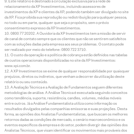
Este relatório é destinado à circulação exclusiva para a rede de
relacionamento da XP Investimentos, incluindo assessores de
investimentos da XP e clientes da XP, podendo também ser divulgado no site
da XP. Fica proibida sua reprodução ou redistribuição para qualquer pessoa,
no todo ou em parte, qualquer que seja o propósito, sem o prévio
consentimento expresso da XP Investimentos.
0800 77 20202. A Ouvidoria da XP Investimentos tem a missão de servir
de canal de contato sempre que os clientes que não se sentirem satisfeitos
com as soluções dadas pela empresa aos seus problemas. O contato pode
ser realizado por meio do telefone: 0800 722 3710.
O custo da operação e a política de cobrança estão definidos nas tabelas
de custos operacionais disponibilizadas no site da XP Investimentos:
www.xpi.com.br.
A XP Investimentos se exime de qualquer responsabilidade por quaisquer
prejuízos, diretos ou indiretos, que venham a decorrer da utilização deste
relatório ou seu conteúdo.
A Avaliação Técnica e a Avaliação de Fundamentos seguem diferentes
metodologias de análise. A Análise Técnica é executada seguindo conceitos
como tendência, suporte, resistência, candles, volumes, médias móveis
entre outros. Já a Análise Fundamentalista utiliza como informação os
resultados divulgados pelas companhias emissoras e suas projeções. Desta
forma, as opiniões dos Analistas Fundamentalistas, que buscam os melhores
retornos dadas as condições de mercado, o cenário macroeconômico e os
eventos específicos da empresa e do setor, podem divergir das opiniões dos
Analistas Técnicos, que visam identificar os movimentos mais prováveis dos