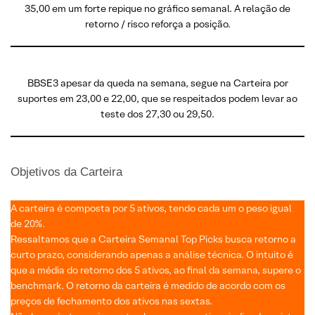
35,00 em um forte repique no gráfico semanal. A relação de
retorno / risco reforça a posição.
BBSE3 apesar da queda na semana, segue na Carteira por
suportes em 23,00 e 22,00, que se respeitados podem levar ao
teste dos 27,30 ou 29,50.
Objetivos da Carteira
A carteira é composta por 5 ativos, tendo cada um o peso igual
de 20%.
Ressaltamos que a Carteira Semanal Top Picks busca retorno a
curto prazo, considerando apenas a análise técnica. O intuito é
que a média do retorno dos 5 ativos, ao final da semana, supere o
benchmark. O retorno da carteira é medido de acordo com os
preços de fechamento dos ativos nas sextas.