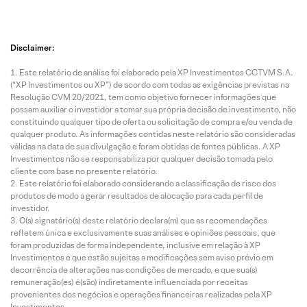
Disclaimer:
Este relatório de análise foi elaborado pela XP Investimentos CCTVM S.A.
(“XP Investimentos ou XP”) de acordo com todas as exigências previstas na
Resolução CVM 20/2021, tem como objetivo fornecer informações que
possam auxiliar o investidor a tomar sua própria decisão de investimento, não
constituindo qualquer tipo de oferta ou solicitação de compra e/ou venda de
qualquer produto. As informações contidas neste relatório são consideradas
válidas na data de sua divulgação e foram obtidas de fontes públicas. A XP
Investimentos não se responsabiliza por qualquer decisão tomada pelo
cliente com base no presente relatório.
Este relatório foi elaborado considerando a classificação de risco dos
produtos de modo a gerar resultados de alocação para cada perfil de
investidor.
O(s) signatário(s) deste relatório declara(m) que as recomendações
refletem única e exclusivamente suas análises e opiniões pessoais, que
foram produzidas de forma independente, inclusive em relação à XP
Investimentos e que estão sujeitas a modificações sem aviso prévio em
decorrência de alterações nas condições de mercado, e que sua(s)
remuneração(es) é(são) indiretamente influenciada por receitas
provenientes dos negócios e operações financeiras realizadas pela XP
Investimentos.