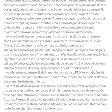
para cada um dos produtos oferecidos pela XP Investimentos, de modo que
todos os clientes possam ter acesso a todos os produtos, desde que dentro
das quantidades e limites da pontuação de risco definidas para o seu perfil.
Antes de aplicar nos produtos e/ou contratar os serviços objeto deste
material, é importante que você verifique se a sua pontuação de risco atual
comporta a aplicação nos produtos e/ou a contratação dos serviços em
questão, bem como se há limitações de volume, concentração e/ou
quantidade para a aplicação desejada. Você pode consultar essas
informações diretamente no momento da transmissão da sua ordem ou,
ainda, consultando o risco geral da sua carteira na tela de carteira (Visão
Risco). Caso a sua pontuação de risco atual não comporte a
aplicação/contratação pretendida, ou caso existam limitações em relação à
quantidade e/ou volume financeiro para a referida aplicação/contratação, isto
significa que, com base na composição atual da sua carteira, esta
aplicação/contratação não está adequada ao seu perfil. Em caso de dúvidas
sobre o processo de adequação dos produtos oferecidos pela XP
Investimentos ao seu perfil de investidor, consulte o FAQ. As condições de
mercado, mudanças climáticas e o cenário macroeconômico podem afetar o
desempenho do investimento.
A rentabilidade de produtos financeiros pode apresentar variações e seu
preço ou valor pode aumentar ou diminuir num curto espaço de tempo. Os
desempenhos anteriores não são necessariamente indicativos de resultados
futuros. A rentabilidade divulgada não é líquida de impostos. As informações
presentes neste material são baseadas em simulações e os resultados reais
poderão ser significativamente diferentes.