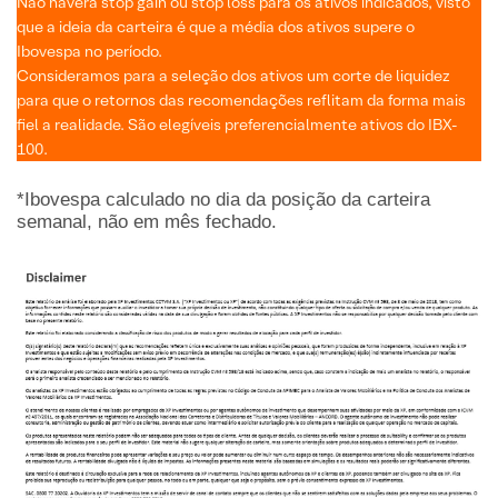
Não haverá stop gain ou stop loss para os ativos indicados, visto
que a ideia da carteira é que a média dos ativos supere o
Ibovespa no período.
Consideramos para a seleção dos ativos um corte de liquidez
para que o retornos das recomendações reflitam da forma mais
fiel a realidade. São elegíveis preferencialmente ativos do IBX-
100.
*Ibovespa calculado no dia da posição da carteira
semanal, não em mês fechado.