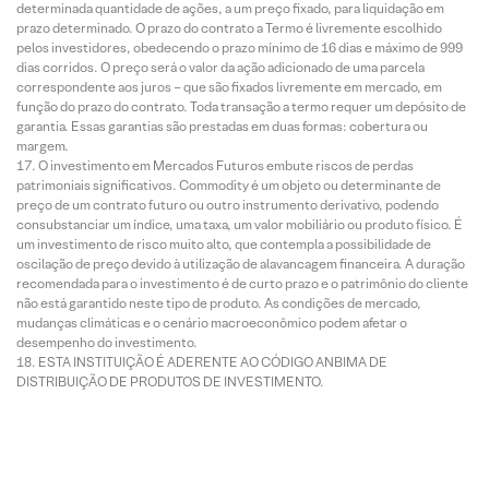
determinada quantidade de ações, a um preço fixado, para liquidação em
prazo determinado. O prazo do contrato a Termo é livremente escolhido
pelos investidores, obedecendo o prazo mínimo de 16 dias e máximo de 999
dias corridos. O preço será o valor da ação adicionado de uma parcela
correspondente aos juros – que são fixados livremente em mercado, em
função do prazo do contrato. Toda transação a termo requer um depósito de
garantia. Essas garantias são prestadas em duas formas: cobertura ou
margem.
O investimento em Mercados Futuros embute riscos de perdas
patrimoniais significativos. Commodity é um objeto ou determinante de
preço de um contrato futuro ou outro instrumento derivativo, podendo
consubstanciar um índice, uma taxa, um valor mobiliário ou produto físico. É
um investimento de risco muito alto, que contempla a possibilidade de
oscilação de preço devido à utilização de alavancagem financeira. A duração
recomendada para o investimento é de curto prazo e o patrimônio do cliente
não está garantido neste tipo de produto. As condições de mercado,
mudanças climáticas e o cenário macroeconômico podem afetar o
desempenho do investimento.
ESTA INSTITUIÇÃO É ADERENTE AO CÓDIGO ANBIMA DE
DISTRIBUIÇÃO DE PRODUTOS DE INVESTIMENTO.