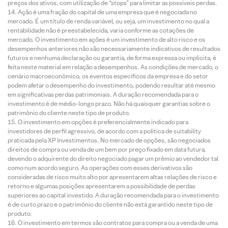
preços dos ativos, com utilização de “stops” para limitar as possíveis perdas.
Ação é uma fração do capital de uma empresa que é negociada no
mercado. É um título de renda variável, ou seja, um investimento no qual a
rentabilidade não é preestabelecida, varia conforme as cotações de
mercado. O investimento em ações é um investimento de alto risco e os
desempenhos anteriores não são necessariamente indicativos de resultados
futuros e nenhuma declaração ou garantia, de forma expressa ou implícita, é
feita neste material em relação a desempenhos. As condições de mercado, o
cenário macroeconômico, os eventos específicos da empresa e do setor
podem afetar o desempenho do investimento, podendo resultar até mesmo
em significativas perdas patrimoniais. A duração recomendada para o
investimento é de médio-longo prazo. Não há quaisquer garantias sobre o
patrimônio do cliente neste tipo de produto.
O investimento em opções é preferencialmente indicado para
investidores de perfil agressivo, de acordo com a política de suitability
praticada pela XP Investimentos. No mercado de opções, são negociados
direitos de compra ou venda de um bem por preço fixado em data futura,
devendo o adquirente do direito negociado pagar um prêmio ao vendedor tal
como num acordo seguro. As operações com esses derivativos são
consideradas de risco muito alto por apresentarem altas relações de risco e
retorno e algumas posições apresentarem a possibilidade de perdas
superiores ao capital investido. A duração recomendada para o investimento
é de curto prazo e o patrimônio do cliente não está garantido neste tipo de
produto.
O investimento em termos são contratos para compra ou a venda de uma