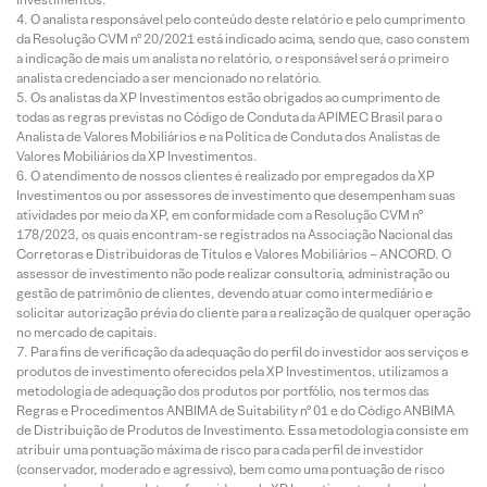
O analista responsável pelo conteúdo deste relatório e pelo cumprimento
da Resolução CVM nº 20/2021 está indicado acima, sendo que, caso constem
a indicação de mais um analista no relatório, o responsável será o primeiro
analista credenciado a ser mencionado no relatório.
Os analistas da XP Investimentos estão obrigados ao cumprimento de
todas as regras previstas no Código de Conduta da APIMEC Brasil para o
Analista de Valores Mobiliários e na Política de Conduta dos Analistas de
Valores Mobiliários da XP Investimentos.
O atendimento de nossos clientes é realizado por empregados da XP
Investimentos ou por assessores de investimento que desempenham suas
atividades por meio da XP, em conformidade com a Resolução CVM nº
178/2023, os quais encontram-se registrados na Associação Nacional das
Corretoras e Distribuidoras de Títulos e Valores Mobiliários – ANCORD. O
assessor de investimento não pode realizar consultoria, administração ou
gestão de patrimônio de clientes, devendo atuar como intermediário e
solicitar autorização prévia do cliente para a realização de qualquer operação
no mercado de capitais.
Para fins de verificação da adequação do perfil do investidor aos serviços e
produtos de investimento oferecidos pela XP Investimentos, utilizamos a
metodologia de adequação dos produtos por portfólio, nos termos das
Regras e Procedimentos ANBIMA de Suitability nº 01 e do Código ANBIMA
de Distribuição de Produtos de Investimento. Essa metodologia consiste em
atribuir uma pontuação máxima de risco para cada perfil de investidor
(conservador, moderado e agressivo), bem como uma pontuação de risco