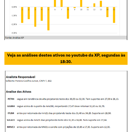
Veja as análises destes ativos no youtube da XP, segundas às
18:30.