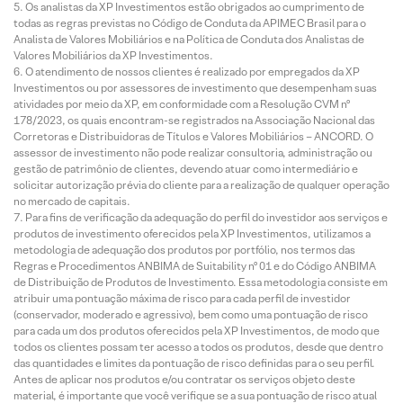
Os analistas da XP Investimentos estão obrigados ao cumprimento de
todas as regras previstas no Código de Conduta da APIMEC Brasil para o
Analista de Valores Mobiliários e na Política de Conduta dos Analistas de
Valores Mobiliários da XP Investimentos.
O atendimento de nossos clientes é realizado por empregados da XP
Investimentos ou por assessores de investimento que desempenham suas
atividades por meio da XP, em conformidade com a Resolução CVM nº
178/2023, os quais encontram-se registrados na Associação Nacional das
Corretoras e Distribuidoras de Títulos e Valores Mobiliários – ANCORD. O
assessor de investimento não pode realizar consultoria, administração ou
gestão de patrimônio de clientes, devendo atuar como intermediário e
solicitar autorização prévia do cliente para a realização de qualquer operação
no mercado de capitais.
Para fins de verificação da adequação do perfil do investidor aos serviços e
produtos de investimento oferecidos pela XP Investimentos, utilizamos a
metodologia de adequação dos produtos por portfólio, nos termos das
Regras e Procedimentos ANBIMA de Suitability nº 01 e do Código ANBIMA
de Distribuição de Produtos de Investimento. Essa metodologia consiste em
atribuir uma pontuação máxima de risco para cada perfil de investidor
(conservador, moderado e agressivo), bem como uma pontuação de risco
para cada um dos produtos oferecidos pela XP Investimentos, de modo que
todos os clientes possam ter acesso a todos os produtos, desde que dentro
das quantidades e limites da pontuação de risco definidas para o seu perfil.
Antes de aplicar nos produtos e/ou contratar os serviços objeto deste
material, é importante que você verifique se a sua pontuação de risco atual