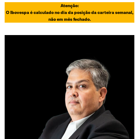
Atenção:
O Ibovespa é calculado no dia da posição da carteira semanal,
não em mês fechado.
ANALISTA RESPONSÁVEL