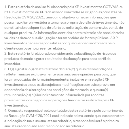
Este relatório de análise foi elaborado pela XP Investimentos CCTVM S.A.
(“XP Investimentos ou XP”) de acordo com todas as exigências previstas na
Resolução CVM 20/2021, tem como objetivo fornecer informações que
possam auxiliar o investidor a tomar sua própria decisão de investimento, não
constituindo qualquer tipo de oferta ou solicitação de compra e/ou venda de
qualquer produto. As informações contidas neste relatório são consideradas
válidas na data de sua divulgação e foram obtidas de fontes públicas. A XP
Investimentos não se responsabiliza por qualquer decisão tomada pelo
cliente com base no presente relatório.
Este relatório foi elaborado considerando a classificação de risco dos
produtos de modo a gerar resultados de alocação para cada perfil de
investidor.
O(s) signatário(s) deste relatório declara(m) que as recomendações
refletem única e exclusivamente suas análises e opiniões pessoais, que
foram produzidas de forma independente, inclusive em relação à XP
Investimentos e que estão sujeitas a modificações sem aviso prévio em
decorrência de alterações nas condições de mercado, e que sua(s)
remuneração(es) é(são) indiretamente influenciada por receitas
provenientes dos negócios e operações financeiras realizadas pela XP
Investimentos.
O analista responsável pelo conteúdo deste relatório e pelo cumprimento
da Resolução CVM nº 20/2021 está indicado acima, sendo que, caso constem
a indicação de mais um analista no relatório, o responsável será o primeiro
analista credenciado a ser mencionado no relatório.