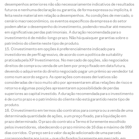
desempenhos anteriores não são necessariamente indicativos de resultados
futuros e nenhuma declaração ou garantia, de forma expressa ou implícita, é
feita neste material em relação a desempenhos. As condições de mercado, o
cenário macroeconômico, os eventos específicos da empresa e do setor
podem afetar o desempenho do investimento, podendo resultar até mesmo
em significativas perdas patrimoniais. A duração recomendada para o
investimento é de médio-longo prazo. Não há quaisquer garantias sobre o
patrimônio do cliente neste tipo de produto.
O investimento em opções é preferencialmente indicado para
investidores de perfil agressivo, de acordo com a política de suitability
praticada pela XP Investimentos. No mercado de opções, são negociados
direitos de compra ou venda de um bem por preço fixado em data futura,
devendo o adquirente do direito negociado pagar um prêmio ao vendedor tal
como num acordo seguro. As operações com esses derivativos são
consideradas de risco muito alto por apresentarem altas relações de risco e
retorno e algumas posições apresentarem a possibilidade de perdas
superiores ao capital investido. A duração recomendada para o investimento
é de curto prazo e o patrimônio do cliente não está garantido neste tipo de
produto.
O investimento em termos são contratos para compra ou a venda de uma
determinada quantidade de ações, a um preço fixado, para liquidação em
prazo determinado. O prazo do contrato a Termo é livremente escolhido
pelos investidores, obedecendo o prazo mínimo de 16 dias e máximo de 999
dias corridos. O preço será o valor da ação adicionado de uma parcela
correspondente aos juros – que são fixados livremente em mercado, em