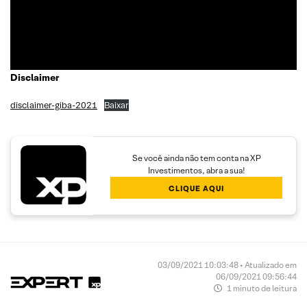
Carteira de Ações” do Brasil em 2017, segundo o Ranking
Exame.
Disclaimer
disclaimer-giba-2021
Baixar
Se você ainda não tem conta na XP
Investimentos, abra a sua!
CLIQUE AQUI
03/09/2021 10:03:48 • Atualizado em
06/09/2021 09:56:44
1 minuto de leitura