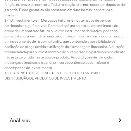
função do prazo do contrato. Toda transação a termo requer um depósito de
garantia. Essas garantias são prestadas em duas formas: cobertura ou
margem.
O investimento em Mercados Futuros embute riscos de perdas
patrimoniais significativos. Commodity é um objeto ou determinante de
preço de um contrato futuro ou outro instrumento derivativo, podendo
consubstanciar um índice, uma taxa, um valor mobiliário ou produto físico. É
um investimento de risco muito alto, que contempla a possibilidade de
oscilação de preço devido à utilização de alavancagem financeira. A duração
recomendada para o investimento é de curto prazo e o patrimônio do cliente
não está garantido neste tipo de produto. As condições de mercado,
mudanças climáticas e o cenário macroeconômico podem afetar o
desempenho do investimento.
ESTA INSTITUIÇÃO É ADERENTE AO CÓDIGO ANBIMA DE
DISTRIBUIÇÃO DE PRODUTOS DE INVESTIMENTO.
Análises