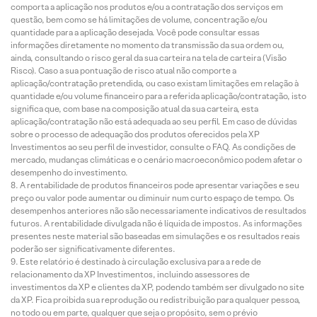
comporta a aplicação nos produtos e/ou a contratação dos serviços em
questão, bem como se há limitações de volume, concentração e/ou
quantidade para a aplicação desejada. Você pode consultar essas
informações diretamente no momento da transmissão da sua ordem ou,
ainda, consultando o risco geral da sua carteira na tela de carteira (Visão
Risco). Caso a sua pontuação de risco atual não comporte a
aplicação/contratação pretendida, ou caso existam limitações em relação à
quantidade e/ou volume financeiro para a referida aplicação/contratação, isto
significa que, com base na composição atual da sua carteira, esta
aplicação/contratação não está adequada ao seu perfil. Em caso de dúvidas
sobre o processo de adequação dos produtos oferecidos pela XP
Investimentos ao seu perfil de investidor, consulte o FAQ. As condições de
mercado, mudanças climáticas e o cenário macroeconômico podem afetar o
desempenho do investimento.
A rentabilidade de produtos financeiros pode apresentar variações e seu
preço ou valor pode aumentar ou diminuir num curto espaço de tempo. Os
desempenhos anteriores não são necessariamente indicativos de resultados
futuros. A rentabilidade divulgada não é líquida de impostos. As informações
presentes neste material são baseadas em simulações e os resultados reais
poderão ser significativamente diferentes.
Este relatório é destinado à circulação exclusiva para a rede de
relacionamento da XP Investimentos, incluindo assessores de
investimentos da XP e clientes da XP, podendo também ser divulgado no site
da XP. Fica proibida sua reprodução ou redistribuição para qualquer pessoa,
no todo ou em parte, qualquer que seja o propósito, sem o prévio