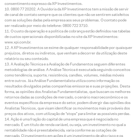
consentimento expresso da XP Investimentos.
0800 77 20202. A Ouvidoria da XP Investimentos tem a missão de servir
de canal de contato sempre que os clientes que não se sentirem satisfeitos
com as soluções dadas pela empresa aos seus problemas. O contato pode
ser realizado por meio do telefone: 0800 722 3710.
O custo da operação e a política de cobrança estão definidos nas tabelas
de custos operacionais disponibilizadas no site da XP Investimentos:
www.xpi.com.br.
A XP Investimentos se exime de qualquer responsabilidade por quaisquer
prejuízos, diretos ou indiretos, que venham a decorrer da utilização deste
relatório ou seu conteúdo.
A Avaliação Técnica e a Avaliação de Fundamentos seguem diferentes
metodologias de análise. A Análise Técnica é executada seguindo conceitos
como tendência, suporte, resistência, candles, volumes, médias móveis
entre outros. Já a Análise Fundamentalista utiliza como informação os
resultados divulgados pelas companhias emissoras e suas projeções. Desta
forma, as opiniões dos Analistas Fundamentalistas, que buscam os melhores
retornos dadas as condições de mercado, o cenário macroeconômico e os
eventos específicos da empresa e do setor, podem divergir das opiniões dos
Analistas Técnicos, que visam identificar os movimentos mais prováveis dos
preços dos ativos, com utilização de “stops” para limitar as possíveis perdas.
Ação é uma fração do capital de uma empresa que é negociada no
mercado. É um título de renda variável, ou seja, um investimento no qual a
rentabilidade não é preestabelecida, varia conforme as cotações de
mercado. O investimento em ações é um investimento de alto risco e os