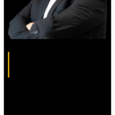
Gilberto Coelho, analista técnico da XP
(CNPI-T EM-832
)
Gibex, como é conhecido no mercado, é analista certificado
pela Apimec e criador do indicador “Gibex Sossegado”.
Começou a trabalhar no mercado financeiro há 26 anos e se
apaixonou pela análise técnica. Foi eleito como a “Melhor