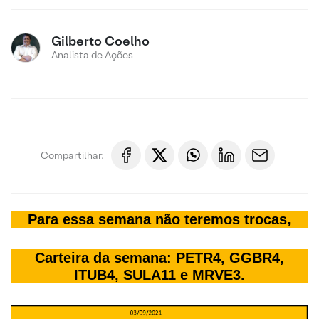
Gilberto Coelho
Analista de Ações
Compartilhar:
Para essa semana não teremos trocas,
Carteira da semana: PETR4, GGBR4,
ITUB4, SULA11 e MRVE3.