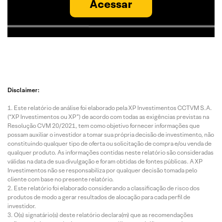
Acessar
Disclaimer:
Este relatório de análise foi elaborado pela XP Investimentos CCTVM S.A.
(“XP Investimentos ou XP”) de acordo com todas as exigências previstas na
Resolução CVM 20/2021, tem como objetivo fornecer informações que
possam auxiliar o investidor a tomar sua própria decisão de investimento, não
constituindo qualquer tipo de oferta ou solicitação de compra e/ou venda de
qualquer produto. As informações contidas neste relatório são consideradas
válidas na data de sua divulgação e foram obtidas de fontes públicas. A XP
Investimentos não se responsabiliza por qualquer decisão tomada pelo
cliente com base no presente relatório.
Este relatório foi elaborado considerando a classificação de risco dos
produtos de modo a gerar resultados de alocação para cada perfil de
investidor.
O(s) signatário(s) deste relatório declara(m) que as recomendações