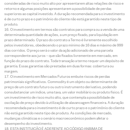
consideradas de risco muito alto por apresentarem altas relações de risco e
retorno e algumas posições apresentarem a possibilidade de perdas
superiores ao capital investido. A duração recomendada para o investimento
é de curto prazo e o patrimônio do cliente não está garantido neste tipo de
produto.
O investimento em termos são contratos para compra ou a venda de uma
determinada quantidade de ações, a um preço fixado, para liquidação em
prazo determinado. O prazo do contrato a Termo é livremente escolhido
pelos investidores, obedecendo o prazo mínimo de 16 dias e máximo de 999
dias corridos. O preço será o valor da ação adicionado de uma parcela
correspondente aos juros – que são fixados livremente em mercado, em
função do prazo do contrato. Toda transação a termo requer um depósito de
garantia. Essas garantias são prestadas em duas formas: cobertura ou
margem.
O investimento em Mercados Futuros embute riscos de perdas
patrimoniais significativos. Commodity é um objeto ou determinante de
preço de um contrato futuro ou outro instrumento derivativo, podendo
consubstanciar um índice, uma taxa, um valor mobiliário ou produto físico. É
um investimento de risco muito alto, que contempla a possibilidade de
oscilação de preço devido à utilização de alavancagem financeira. A duração
recomendada para o investimento é de curto prazo e o patrimônio do cliente
não está garantido neste tipo de produto. As condições de mercado,
mudanças climáticas e o cenário macroeconômico podem afetar o
desempenho do investimento.
ESTA INSTITUIÇÃO É ADERENTE AO CÓDIGO ANBIMA DE