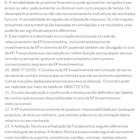
A rentabilidade de produtos financeiros pode apresentar variações e seu
preço ou valor pode aumentar ou diminuir num curto espaço de tempo. Os
desempenhos anteriores não são necessariamente indicativos de resultados
futuros. A rentabilidade divulgada não é líquida de impostos. As informações
presentes neste material são baseadas em simulações e os resultados reais
poderão ser significativamente diferentes.
Este relatório é destinado à circulação exclusiva para a rede de
relacionamento da XP Investimentos, incluindo assessores de
investimentos da XP e clientes da XP, podendo também ser divulgado no site
da XP. Fica proibida sua reprodução ou redistribuição para qualquer pessoa,
no todo ou em parte, qualquer que seja o propósito, sem o prévio
consentimento expresso da XP Investimentos.
0800 77 20202. A Ouvidoria da XP Investimentos tem a missão de servir
de canal de contato sempre que os clientes que não se sentirem satisfeitos
com as soluções dadas pela empresa aos seus problemas. O contato pode
ser realizado por meio do telefone: 0800 722 3710.
O custo da operação e a política de cobrança estão definidos nas tabelas
de custos operacionais disponibilizadas no site da XP Investimentos:
www.xpi.com.br.
A XP Investimentos se exime de qualquer responsabilidade por quaisquer
prejuízos, diretos ou indiretos, que venham a decorrer da utilização deste
relatório ou seu conteúdo.
A Avaliação Técnica e a Avaliação de Fundamentos seguem diferentes
metodologias de análise. A Análise Técnica é executada seguindo conceitos
como tendência, suporte, resistência, candles, volumes, médias móveis