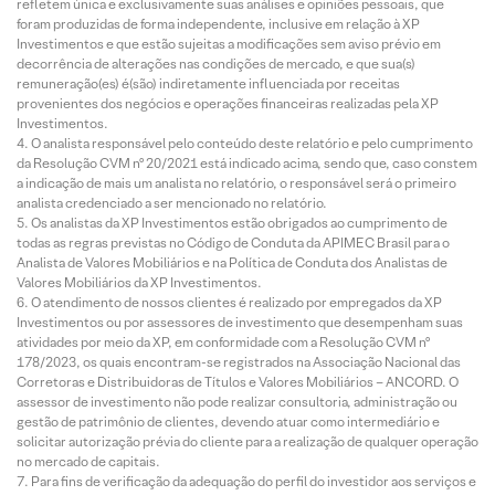
refletem única e exclusivamente suas análises e opiniões pessoais, que
foram produzidas de forma independente, inclusive em relação à XP
Investimentos e que estão sujeitas a modificações sem aviso prévio em
decorrência de alterações nas condições de mercado, e que sua(s)
remuneração(es) é(são) indiretamente influenciada por receitas
provenientes dos negócios e operações financeiras realizadas pela XP
Investimentos.
O analista responsável pelo conteúdo deste relatório e pelo cumprimento
da Resolução CVM nº 20/2021 está indicado acima, sendo que, caso constem
a indicação de mais um analista no relatório, o responsável será o primeiro
analista credenciado a ser mencionado no relatório.
Os analistas da XP Investimentos estão obrigados ao cumprimento de
todas as regras previstas no Código de Conduta da APIMEC Brasil para o
Analista de Valores Mobiliários e na Política de Conduta dos Analistas de
Valores Mobiliários da XP Investimentos.
O atendimento de nossos clientes é realizado por empregados da XP
Investimentos ou por assessores de investimento que desempenham suas
atividades por meio da XP, em conformidade com a Resolução CVM nº
178/2023, os quais encontram-se registrados na Associação Nacional das
Corretoras e Distribuidoras de Títulos e Valores Mobiliários – ANCORD. O
assessor de investimento não pode realizar consultoria, administração ou
gestão de patrimônio de clientes, devendo atuar como intermediário e
solicitar autorização prévia do cliente para a realização de qualquer operação
no mercado de capitais.
Para fins de verificação da adequação do perfil do investidor aos serviços e