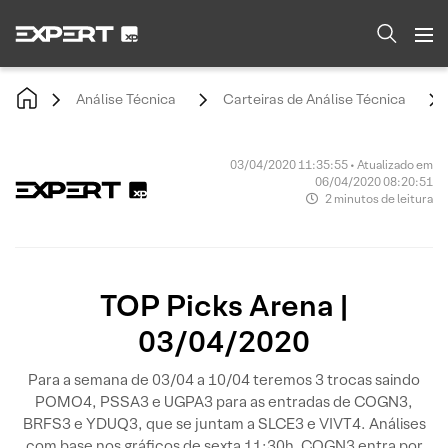
Análise Técnica
Carteiras de Análise Técnica
03/04/2020 11:35:55 • Atualizado em
06/04/2020 08:20:51
2 minutos de leitura
TOP Picks Arena |
03/04/2020
Para a semana de 03/04 a 10/04 teremos 3 trocas saindo
POMO4, PSSA3 e UGPA3 para as entradas de COGN3,
BRFS3 e YDUQ3, que se juntam a SLCE3 e VIVT4. Análises
com base nos gráficos de sexta 11:30h. COGN3 entra por