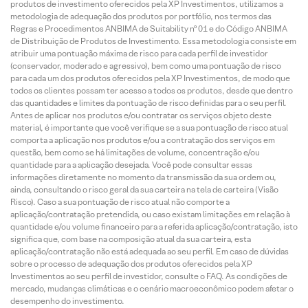
produtos de investimento oferecidos pela XP Investimentos, utilizamos a
metodologia de adequação dos produtos por portfólio, nos termos das
Regras e Procedimentos ANBIMA de Suitability nº 01 e do Código ANBIMA
de Distribuição de Produtos de Investimento. Essa metodologia consiste em
atribuir uma pontuação máxima de risco para cada perfil de investidor
(conservador, moderado e agressivo), bem como uma pontuação de risco
para cada um dos produtos oferecidos pela XP Investimentos, de modo que
todos os clientes possam ter acesso a todos os produtos, desde que dentro
das quantidades e limites da pontuação de risco definidas para o seu perfil.
Antes de aplicar nos produtos e/ou contratar os serviços objeto deste
material, é importante que você verifique se a sua pontuação de risco atual
comporta a aplicação nos produtos e/ou a contratação dos serviços em
questão, bem como se há limitações de volume, concentração e/ou
quantidade para a aplicação desejada. Você pode consultar essas
informações diretamente no momento da transmissão da sua ordem ou,
ainda, consultando o risco geral da sua carteira na tela de carteira (Visão
Risco). Caso a sua pontuação de risco atual não comporte a
aplicação/contratação pretendida, ou caso existam limitações em relação à
quantidade e/ou volume financeiro para a referida aplicação/contratação, isto
significa que, com base na composição atual da sua carteira, esta
aplicação/contratação não está adequada ao seu perfil. Em caso de dúvidas
sobre o processo de adequação dos produtos oferecidos pela XP
Investimentos ao seu perfil de investidor, consulte o FAQ. As condições de
mercado, mudanças climáticas e o cenário macroeconômico podem afetar o
desempenho do investimento.