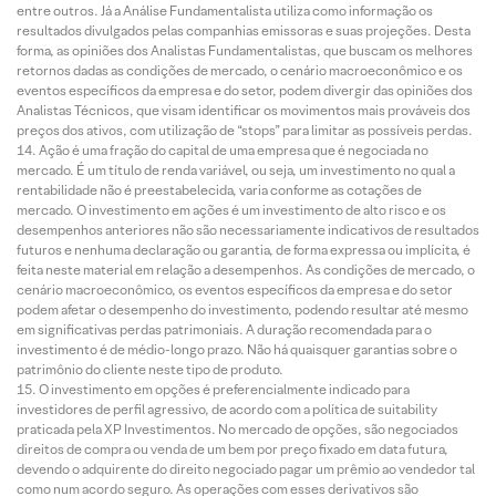
entre outros. Já a Análise Fundamentalista utiliza como informação os
resultados divulgados pelas companhias emissoras e suas projeções. Desta
forma, as opiniões dos Analistas Fundamentalistas, que buscam os melhores
retornos dadas as condições de mercado, o cenário macroeconômico e os
eventos específicos da empresa e do setor, podem divergir das opiniões dos
Analistas Técnicos, que visam identificar os movimentos mais prováveis dos
preços dos ativos, com utilização de “stops” para limitar as possíveis perdas.
Ação é uma fração do capital de uma empresa que é negociada no
mercado. É um título de renda variável, ou seja, um investimento no qual a
rentabilidade não é preestabelecida, varia conforme as cotações de
mercado. O investimento em ações é um investimento de alto risco e os
desempenhos anteriores não são necessariamente indicativos de resultados
futuros e nenhuma declaração ou garantia, de forma expressa ou implícita, é
feita neste material em relação a desempenhos. As condições de mercado, o
cenário macroeconômico, os eventos específicos da empresa e do setor
podem afetar o desempenho do investimento, podendo resultar até mesmo
em significativas perdas patrimoniais. A duração recomendada para o
investimento é de médio-longo prazo. Não há quaisquer garantias sobre o
patrimônio do cliente neste tipo de produto.
O investimento em opções é preferencialmente indicado para
investidores de perfil agressivo, de acordo com a política de suitability
praticada pela XP Investimentos. No mercado de opções, são negociados
direitos de compra ou venda de um bem por preço fixado em data futura,
devendo o adquirente do direito negociado pagar um prêmio ao vendedor tal
como num acordo seguro. As operações com esses derivativos são