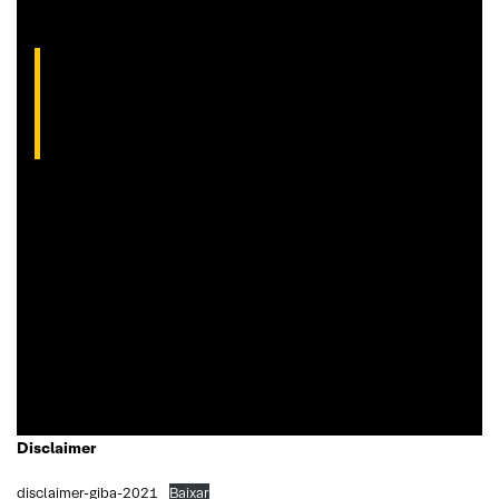
Gilberto Coelho, analista técnico da XP
(CNPI-T EM-832
)
Gibex, como é conhecido no mercado, é analista certificado
pela Apimec e criador do indicador “Gibex Sossegado”.
Começou a trabalhar no mercado financeiro há 26 anos e se
apaixonou pela análise técnica. Foi eleito como a “Melhor
Carteira de Ações” do Brasil em 2017, segundo o Ranking
Exame.
Disclaimer
disclaimer-giba-2021
Baixar