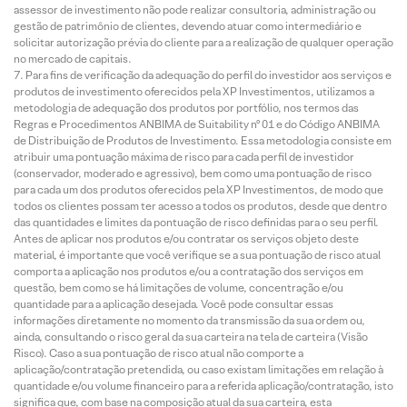
assessor de investimento não pode realizar consultoria, administração ou
gestão de patrimônio de clientes, devendo atuar como intermediário e
solicitar autorização prévia do cliente para a realização de qualquer operação
no mercado de capitais.
Para fins de verificação da adequação do perfil do investidor aos serviços e
produtos de investimento oferecidos pela XP Investimentos, utilizamos a
metodologia de adequação dos produtos por portfólio, nos termos das
Regras e Procedimentos ANBIMA de Suitability nº 01 e do Código ANBIMA
de Distribuição de Produtos de Investimento. Essa metodologia consiste em
atribuir uma pontuação máxima de risco para cada perfil de investidor
(conservador, moderado e agressivo), bem como uma pontuação de risco
para cada um dos produtos oferecidos pela XP Investimentos, de modo que
todos os clientes possam ter acesso a todos os produtos, desde que dentro
das quantidades e limites da pontuação de risco definidas para o seu perfil.
Antes de aplicar nos produtos e/ou contratar os serviços objeto deste
material, é importante que você verifique se a sua pontuação de risco atual
comporta a aplicação nos produtos e/ou a contratação dos serviços em
questão, bem como se há limitações de volume, concentração e/ou
quantidade para a aplicação desejada. Você pode consultar essas
informações diretamente no momento da transmissão da sua ordem ou,
ainda, consultando o risco geral da sua carteira na tela de carteira (Visão
Risco). Caso a sua pontuação de risco atual não comporte a
aplicação/contratação pretendida, ou caso existam limitações em relação à
quantidade e/ou volume financeiro para a referida aplicação/contratação, isto
significa que, com base na composição atual da sua carteira, esta