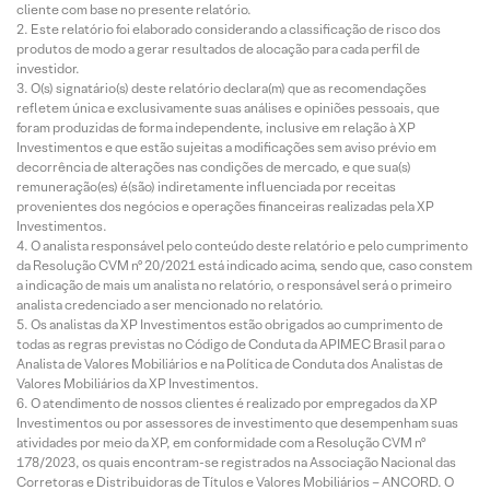
cliente com base no presente relatório.
Este relatório foi elaborado considerando a classificação de risco dos
produtos de modo a gerar resultados de alocação para cada perfil de
investidor.
O(s) signatário(s) deste relatório declara(m) que as recomendações
refletem única e exclusivamente suas análises e opiniões pessoais, que
foram produzidas de forma independente, inclusive em relação à XP
Investimentos e que estão sujeitas a modificações sem aviso prévio em
decorrência de alterações nas condições de mercado, e que sua(s)
remuneração(es) é(são) indiretamente influenciada por receitas
provenientes dos negócios e operações financeiras realizadas pela XP
Investimentos.
O analista responsável pelo conteúdo deste relatório e pelo cumprimento
da Resolução CVM nº 20/2021 está indicado acima, sendo que, caso constem
a indicação de mais um analista no relatório, o responsável será o primeiro
analista credenciado a ser mencionado no relatório.
Os analistas da XP Investimentos estão obrigados ao cumprimento de
todas as regras previstas no Código de Conduta da APIMEC Brasil para o
Analista de Valores Mobiliários e na Política de Conduta dos Analistas de
Valores Mobiliários da XP Investimentos.
O atendimento de nossos clientes é realizado por empregados da XP
Investimentos ou por assessores de investimento que desempenham suas
atividades por meio da XP, em conformidade com a Resolução CVM nº
178/2023, os quais encontram-se registrados na Associação Nacional das
Corretoras e Distribuidoras de Títulos e Valores Mobiliários – ANCORD. O