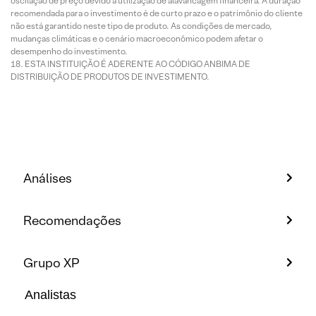
oscilação de preço devido à utilização de alavancagem financeira. A duração
recomendada para o investimento é de curto prazo e o patrimônio do cliente
não está garantido neste tipo de produto. As condições de mercado,
mudanças climáticas e o cenário macroeconômico podem afetar o
desempenho do investimento.
ESTA INSTITUIÇÃO É ADERENTE AO CÓDIGO ANBIMA DE
DISTRIBUIÇÃO DE PRODUTOS DE INVESTIMENTO.
Análises
Recomendações
Grupo XP
Analistas