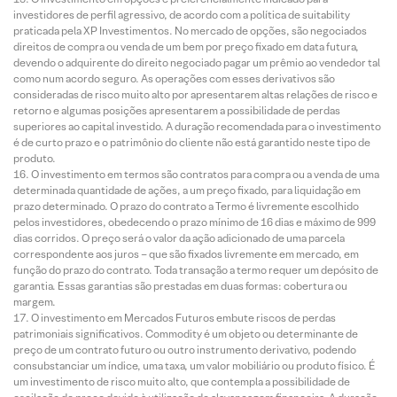
investidores de perfil agressivo, de acordo com a política de suitability
praticada pela XP Investimentos. No mercado de opções, são negociados
direitos de compra ou venda de um bem por preço fixado em data futura,
devendo o adquirente do direito negociado pagar um prêmio ao vendedor tal
como num acordo seguro. As operações com esses derivativos são
consideradas de risco muito alto por apresentarem altas relações de risco e
retorno e algumas posições apresentarem a possibilidade de perdas
superiores ao capital investido. A duração recomendada para o investimento
é de curto prazo e o patrimônio do cliente não está garantido neste tipo de
produto.
O investimento em termos são contratos para compra ou a venda de uma
determinada quantidade de ações, a um preço fixado, para liquidação em
prazo determinado. O prazo do contrato a Termo é livremente escolhido
pelos investidores, obedecendo o prazo mínimo de 16 dias e máximo de 999
dias corridos. O preço será o valor da ação adicionado de uma parcela
correspondente aos juros – que são fixados livremente em mercado, em
função do prazo do contrato. Toda transação a termo requer um depósito de
garantia. Essas garantias são prestadas em duas formas: cobertura ou
margem.
O investimento em Mercados Futuros embute riscos de perdas
patrimoniais significativos. Commodity é um objeto ou determinante de
preço de um contrato futuro ou outro instrumento derivativo, podendo
consubstanciar um índice, uma taxa, um valor mobiliário ou produto físico. É
um investimento de risco muito alto, que contempla a possibilidade de