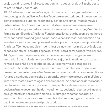
prejuízos, diretos ou indiretos, que venham a decorrer da utilização deste
relatório ou seu conteúdo.
A Avaliação Técnica e a Avaliação de Fundamentos seguem diferentes
metodologias de análise. A Análise Técnica é executada seguindo conceitos
como tendência, suporte, resistência, candles, volumes, médias móveis
entre outros. Já a Análise Fundamentalista utiliza como informação os
resultados divulgados pelas companhias emissoras e suas projeções. Desta
forma, as opiniões dos Analistas Fundamentalistas, que buscam os melhores
retornos dadas as condições de mercado, o cenário macroeconômico e os
eventos específicos da empresa e do setor, podem divergir das opiniões dos
Analistas Técnicos, que visam identificar os movimentos mais prováveis dos
preços dos ativos, com utilização de “stops” para limitar as possíveis perdas.
Ação é uma fração do capital de uma empresa que é negociada no
mercado. É um título de renda variável, ou seja, um investimento no qual a
rentabilidade não é preestabelecida, varia conforme as cotações de
mercado. O investimento em ações é um investimento de alto risco e os
desempenhos anteriores não são necessariamente indicativos de resultados
futuros e nenhuma declaração ou garantia, de forma expressa ou implícita, é
feita neste material em relação a desempenhos. As condições de mercado, o
cenário macroeconômico, os eventos específicos da empresa e do setor
podem afetar o desempenho do investimento, podendo resultar até mesmo
em significativas perdas patrimoniais. A duração recomendada para o
investimento é de médio-longo prazo. Não há quaisquer garantias sobre o
patrimônio do cliente neste tipo de produto.
O investimento em opções é preferencialmente indicado para