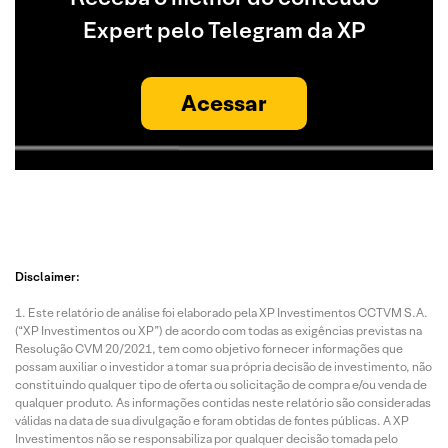
Expert pelo Telegram da XP
Acessar
Disclaimer:
Este relatório de análise foi elaborado pela XP Investimentos CCTVM S.A.
(“XP Investimentos ou XP”) de acordo com todas as exigências previstas na
Resolução CVM 20/2021, tem como objetivo fornecer informações que
possam auxiliar o investidor a tomar sua própria decisão de investimento, não
constituindo qualquer tipo de oferta ou solicitação de compra e/ou venda de
qualquer produto. As informações contidas neste relatório são consideradas
válidas na data de sua divulgação e foram obtidas de fontes públicas. A XP
Investimentos não se responsabiliza por qualquer decisão tomada pelo