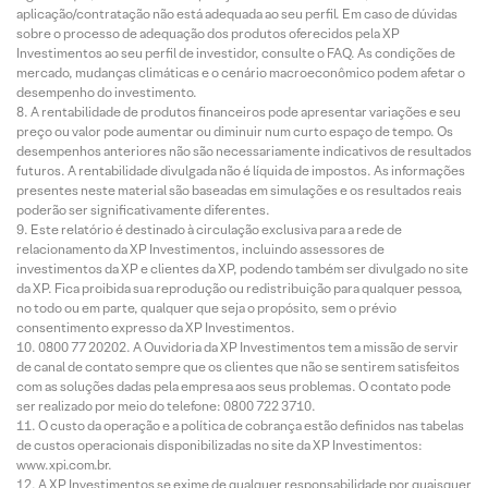
aplicação/contratação não está adequada ao seu perfil. Em caso de dúvidas
sobre o processo de adequação dos produtos oferecidos pela XP
Investimentos ao seu perfil de investidor, consulte o FAQ. As condições de
mercado, mudanças climáticas e o cenário macroeconômico podem afetar o
desempenho do investimento.
A rentabilidade de produtos financeiros pode apresentar variações e seu
preço ou valor pode aumentar ou diminuir num curto espaço de tempo. Os
desempenhos anteriores não são necessariamente indicativos de resultados
futuros. A rentabilidade divulgada não é líquida de impostos. As informações
presentes neste material são baseadas em simulações e os resultados reais
poderão ser significativamente diferentes.
Este relatório é destinado à circulação exclusiva para a rede de
relacionamento da XP Investimentos, incluindo assessores de
investimentos da XP e clientes da XP, podendo também ser divulgado no site
da XP. Fica proibida sua reprodução ou redistribuição para qualquer pessoa,
no todo ou em parte, qualquer que seja o propósito, sem o prévio
consentimento expresso da XP Investimentos.
0800 77 20202. A Ouvidoria da XP Investimentos tem a missão de servir
de canal de contato sempre que os clientes que não se sentirem satisfeitos
com as soluções dadas pela empresa aos seus problemas. O contato pode
ser realizado por meio do telefone: 0800 722 3710.
O custo da operação e a política de cobrança estão definidos nas tabelas
de custos operacionais disponibilizadas no site da XP Investimentos:
www.xpi.com.br.
A XP Investimentos se exime de qualquer responsabilidade por quaisquer