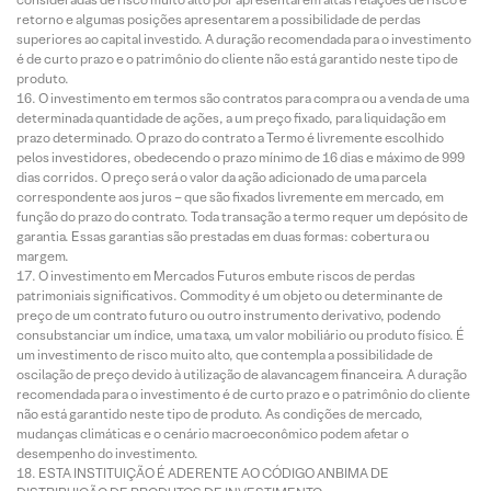
retorno e algumas posições apresentarem a possibilidade de perdas
superiores ao capital investido. A duração recomendada para o investimento
é de curto prazo e o patrimônio do cliente não está garantido neste tipo de
produto.
O investimento em termos são contratos para compra ou a venda de uma
determinada quantidade de ações, a um preço fixado, para liquidação em
prazo determinado. O prazo do contrato a Termo é livremente escolhido
pelos investidores, obedecendo o prazo mínimo de 16 dias e máximo de 999
dias corridos. O preço será o valor da ação adicionado de uma parcela
correspondente aos juros – que são fixados livremente em mercado, em
função do prazo do contrato. Toda transação a termo requer um depósito de
garantia. Essas garantias são prestadas em duas formas: cobertura ou
margem.
O investimento em Mercados Futuros embute riscos de perdas
patrimoniais significativos. Commodity é um objeto ou determinante de
preço de um contrato futuro ou outro instrumento derivativo, podendo
consubstanciar um índice, uma taxa, um valor mobiliário ou produto físico. É
um investimento de risco muito alto, que contempla a possibilidade de
oscilação de preço devido à utilização de alavancagem financeira. A duração
recomendada para o investimento é de curto prazo e o patrimônio do cliente
não está garantido neste tipo de produto. As condições de mercado,
mudanças climáticas e o cenário macroeconômico podem afetar o
desempenho do investimento.
ESTA INSTITUIÇÃO É ADERENTE AO CÓDIGO ANBIMA DE