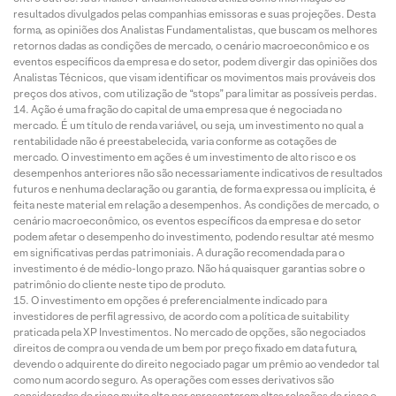
resultados divulgados pelas companhias emissoras e suas projeções. Desta
forma, as opiniões dos Analistas Fundamentalistas, que buscam os melhores
retornos dadas as condições de mercado, o cenário macroeconômico e os
eventos específicos da empresa e do setor, podem divergir das opiniões dos
Analistas Técnicos, que visam identificar os movimentos mais prováveis dos
preços dos ativos, com utilização de “stops” para limitar as possíveis perdas.
Ação é uma fração do capital de uma empresa que é negociada no
mercado. É um título de renda variável, ou seja, um investimento no qual a
rentabilidade não é preestabelecida, varia conforme as cotações de
mercado. O investimento em ações é um investimento de alto risco e os
desempenhos anteriores não são necessariamente indicativos de resultados
futuros e nenhuma declaração ou garantia, de forma expressa ou implícita, é
feita neste material em relação a desempenhos. As condições de mercado, o
cenário macroeconômico, os eventos específicos da empresa e do setor
podem afetar o desempenho do investimento, podendo resultar até mesmo
em significativas perdas patrimoniais. A duração recomendada para o
investimento é de médio-longo prazo. Não há quaisquer garantias sobre o
patrimônio do cliente neste tipo de produto.
O investimento em opções é preferencialmente indicado para
investidores de perfil agressivo, de acordo com a política de suitability
praticada pela XP Investimentos. No mercado de opções, são negociados
direitos de compra ou venda de um bem por preço fixado em data futura,
devendo o adquirente do direito negociado pagar um prêmio ao vendedor tal
como num acordo seguro. As operações com esses derivativos são
consideradas de risco muito alto por apresentarem altas relações de risco e