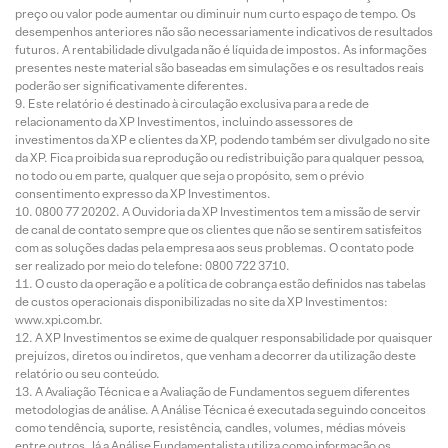
preço ou valor pode aumentar ou diminuir num curto espaço de tempo. Os
desempenhos anteriores não são necessariamente indicativos de resultados
futuros. A rentabilidade divulgada não é líquida de impostos. As informações
presentes neste material são baseadas em simulações e os resultados reais
poderão ser significativamente diferentes.
Este relatório é destinado à circulação exclusiva para a rede de
relacionamento da XP Investimentos, incluindo assessores de
investimentos da XP e clientes da XP, podendo também ser divulgado no site
da XP. Fica proibida sua reprodução ou redistribuição para qualquer pessoa,
no todo ou em parte, qualquer que seja o propósito, sem o prévio
consentimento expresso da XP Investimentos.
0800 77 20202. A Ouvidoria da XP Investimentos tem a missão de servir
de canal de contato sempre que os clientes que não se sentirem satisfeitos
com as soluções dadas pela empresa aos seus problemas. O contato pode
ser realizado por meio do telefone: 0800 722 3710.
O custo da operação e a política de cobrança estão definidos nas tabelas
de custos operacionais disponibilizadas no site da XP Investimentos:
www.xpi.com.br.
A XP Investimentos se exime de qualquer responsabilidade por quaisquer
prejuízos, diretos ou indiretos, que venham a decorrer da utilização deste
relatório ou seu conteúdo.
A Avaliação Técnica e a Avaliação de Fundamentos seguem diferentes
metodologias de análise. A Análise Técnica é executada seguindo conceitos
como tendência, suporte, resistência, candles, volumes, médias móveis
entre outros. Já a Análise Fundamentalista utiliza como informação os