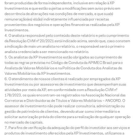
foram produzidas de forma independente, inclusive em relação à XP
Investimentos e que estão sujeitas a modificações sem aviso prévio em
decorrência de alterações nas condições de mercado, e que sua(s)
remuneração(es) é(são) indiretamente influenciada por receitas
provenientes dos negócios e operações financeiras realizadas pela XP
Investimentos.
O analista responsável pelo conteúdo deste relatório e pelo cumprimento
da Resolução CVM nº 20/2021 está indicado acima, sendo que, caso constem
a indicação de mais um analista no relatório, o responsável será o primeiro
analista credenciado a ser mencionado no relatório.
Os analistas da XP Investimentos estão obrigados ao cumprimento de
todas as regras previstas no Código de Conduta da APIMEC Brasil para o
Analista de Valores Mobiliários e na Política de Conduta dos Analistas de
Valores Mobiliários da XP Investimentos.
O atendimento de nossos clientes é realizado por empregados da XP
Investimentos ou por assessores de investimento que desempenham suas
atividades por meio da XP, em conformidade com a Resolução CVM nº
178/2023, os quais encontram-se registrados na Associação Nacional das
Corretoras e Distribuidoras de Títulos e Valores Mobiliários – ANCORD. O
assessor de investimento não pode realizar consultoria, administração ou
gestão de patrimônio de clientes, devendo atuar como intermediário e
solicitar autorização prévia do cliente para a realização de qualquer operação
no mercado de capitais.
Para fins de verificação da adequação do perfil do investidor aos serviços e
produtos de investimento oferecidos pela XP Investimentos, utilizamos a