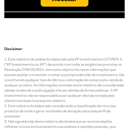
Disclaimer:
Este relatório de análise foi elaborado pela XP Investimentos CCTVM S.A.
(“XP Investimentos ou XP”) de acordo com todas as exigências previstas na
Resolução CVM 20/2021, tem como objetivo fornecer informações que
possam auxiliar o investidor a tomar sua própria decisão de investimento, não
constituindo qualquer tipo de oferta ou solicitação de compra e/ou venda de
qualquer produto. As informações contidas neste relatório são consideradas
válidas na data de sua divulgação e foram obtidas de fontes públicas. A XP
Investimentos não se responsabiliza por qualquer decisão tomada pelo
cliente com base no presente relatório.
Este relatório foi elaborado considerando a classificação de risco dos
produtos de modo a gerar resultados de alocação para cada perfil de
investidor.
O(s) signatário(s) deste relatório declara(m) que as recomendações
refletem única e exclusivamente suas análises e opiniões pessoais, que