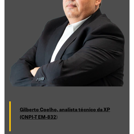
Gilberto Coelho, analista técnico da XP
(CNPI-T EM-832
)