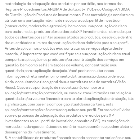
metodologia de adequação dos produtos por portfólio, nos termos das
Regras e Procedimentos ANBIMA de Suitability nº 01 e do Código ANBIMA
de Distribuição de Produtos de Investimento. Essa metodologia consiste em
atribuir uma pontuação máxima de risco para cada perfil de investidor
(conservador, moderado e agressivo), bem como uma pontuação de risco
para cada um dos produtos oferecidos pela XP Investimentos, de modo que
todos os clientes possam ter acesso a todos os produtos, desde que dentro
das quantidades e limites da pontuação de risco definidas para o seu perfil.
Antes de aplicar nos produtos e/ou contratar os serviços objeto deste
material, é importante que você verifique se a sua pontuação de risco atual
comporta a aplicação nos produtos e/ou a contratação dos serviços em
questão, bem como se há limitações de volume, concentração e/ou
quantidade para a aplicação desejada. Você pode consultar essas
informações diretamente no momento da transmissão da sua ordem ou,
ainda, consultando o risco geral da sua carteira na tela de carteira (Visão
Risco). Caso a sua pontuação de risco atual não comporte a
aplicação/contratação pretendida, ou caso existam limitações em relação à
quantidade e/ou volume financeiro para a referida aplicação/contratação, isto
significa que, com base na composição atual da sua carteira, esta
aplicação/contratação não está adequada ao seu perfil. Em caso de dúvidas
sobre o processo de adequação dos produtos oferecidos pela XP
Investimentos ao seu perfil de investidor, consulte o FAQ. As condições de
mercado, mudanças climáticas e o cenário macroeconômico podem afetar o
desempenho do investimento.
A rentabilidade de produtos financeiros pode apresentar variações e seu