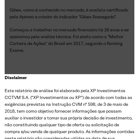
Gibex, como é conhecido no mercado, é analista certificado
pela Apimec e criador do indicador “Gibex Sossegado”.
Começou a trabalhar no mercado financeiro há 26 anos e se
apaixonou pela análise técnica. Foi eleito como a “Melhor
Carteira de Ações” do Brasil em 2017, segundo o Ranking
Exame.
Disclaimer
Este relatório de análise foi elaborado pela XP Investimentos
CCTVM S.A. (“XP Investimentos ou XP”) de acordo com todas as
exigências previstas na Instrução CVM nº 598, de 3 de maio de
2018, tem como objetivo fornecer informações que possam
auxiliar o investidor a tomar sua própria decisão de investimento,
não constituindo qualquer tipo de oferta ou solicitação de
compra e/ou venda de qualquer produto. As informações contidas
neste relatório são consideradas válidas na data de sua