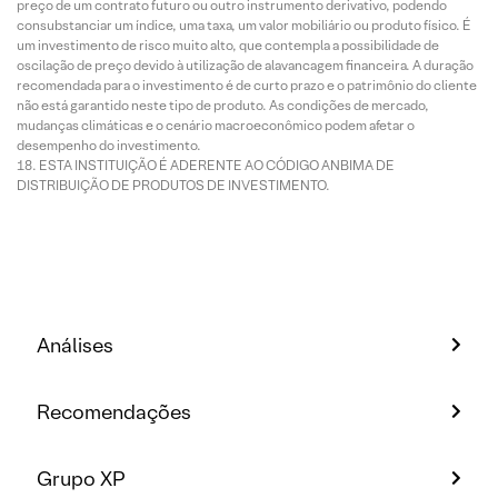
preço de um contrato futuro ou outro instrumento derivativo, podendo
consubstanciar um índice, uma taxa, um valor mobiliário ou produto físico. É
um investimento de risco muito alto, que contempla a possibilidade de
oscilação de preço devido à utilização de alavancagem financeira. A duração
recomendada para o investimento é de curto prazo e o patrimônio do cliente
não está garantido neste tipo de produto. As condições de mercado,
mudanças climáticas e o cenário macroeconômico podem afetar o
desempenho do investimento.
ESTA INSTITUIÇÃO É ADERENTE AO CÓDIGO ANBIMA DE
DISTRIBUIÇÃO DE PRODUTOS DE INVESTIMENTO.
Análises
Recomendações
Grupo XP