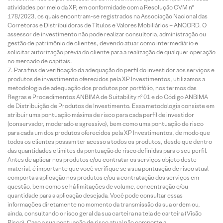
atividades por meio da XP, em conformidade com a Resolução CVM nº
178/2023, os quais encontram-se registrados na Associação Nacional das
Corretoras e Distribuidoras de Títulos e Valores Mobiliários – ANCORD. O
assessor de investimento não pode realizar consultoria, administração ou
gestão de patrimônio de clientes, devendo atuar como intermediário e
solicitar autorização prévia do cliente para a realização de qualquer operação
no mercado de capitais.
Para fins de verificação da adequação do perfil do investidor aos serviços e
produtos de investimento oferecidos pela XP Investimentos, utilizamos a
metodologia de adequação dos produtos por portfólio, nos termos das
Regras e Procedimentos ANBIMA de Suitability nº 01 e do Código ANBIMA
de Distribuição de Produtos de Investimento. Essa metodologia consiste em
atribuir uma pontuação máxima de risco para cada perfil de investidor
(conservador, moderado e agressivo), bem como uma pontuação de risco
para cada um dos produtos oferecidos pela XP Investimentos, de modo que
todos os clientes possam ter acesso a todos os produtos, desde que dentro
das quantidades e limites da pontuação de risco definidas para o seu perfil.
Antes de aplicar nos produtos e/ou contratar os serviços objeto deste
material, é importante que você verifique se a sua pontuação de risco atual
comporta a aplicação nos produtos e/ou a contratação dos serviços em
questão, bem como se há limitações de volume, concentração e/ou
quantidade para a aplicação desejada. Você pode consultar essas
informações diretamente no momento da transmissão da sua ordem ou,
ainda, consultando o risco geral da sua carteira na tela de carteira (Visão
Risco). Caso a sua pontuação de risco atual não comporte a