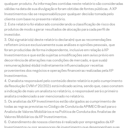
qualquer produto. As informações contidas neste relatório são consideradas
válidas na data de sua divulgação e foram obtidas de fontes públicas. A XP
Investimentos não se responsabiliza por qualquer decisão tomada pelo
cliente com base no presente relatório.
Este relatório foi elaborado considerando a classificação de risco dos
produtos de modo a gerar resultados de alocação para cada perfil de
investidor.
O(s) signatário(s) deste relatório declara(m) que as recomendações
refletem única e exclusivamente suas análises e opiniões pessoais, que
foram produzidas de forma independente, inclusive em relação à XP
Investimentos e que estão sujeitas a modificações sem aviso prévio em
decorrência de alterações nas condições de mercado, e que sua(s)
remuneração(es) é(são) indiretamente influenciada por receitas
provenientes dos negócios e operações financeiras realizadas pela XP
Investimentos.
O analista responsável pelo conteúdo deste relatório e pelo cumprimento
da Resolução CVM nº 20/2021 está indicado acima, sendo que, caso constem
a indicação de mais um analista no relatório, o responsável será o primeiro
analista credenciado a ser mencionado no relatório.
Os analistas da XP Investimentos estão obrigados ao cumprimento de
todas as regras previstas no Código de Conduta da APIMEC Brasil para o
Analista de Valores Mobiliários e na Política de Conduta dos Analistas de
Valores Mobiliários da XP Investimentos.
O atendimento de nossos clientes é realizado por empregados da XP
Investimentos ou por assessores de investimento que desempenham suas