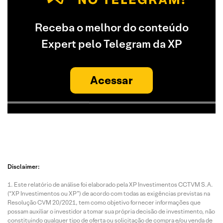
Receba o melhor do conteúdo
Expert pelo Telegram da XP
Acessar
Disclaimer:
Este relatório de análise foi elaborado pela XP Investimentos CCTVM S.A.
(“XP Investimentos ou XP”) de acordo com todas as exigências previstas na
Resolução CVM 20/2021, tem como objetivo fornecer informações que
possam auxiliar o investidor a tomar sua própria decisão de investimento, não
constituindo qualquer tipo de oferta ou solicitação de compra e/ou venda de