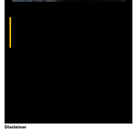
Gilberto Coelho, analista técnico da XP
(CNPI-T EM-832
)
Gibex, como é conhecido no mercado, é analista certificado
pela Apimec e criador do indicador “Gibex Sossegado”.
Começou a trabalhar no mercado financeiro há 26 anos e se
apaixonou pela análise técnica. Foi eleito como a “Melhor
Carteira de Ações” do Brasil em 2017, segundo o Ranking
Exame.
Disclaimer