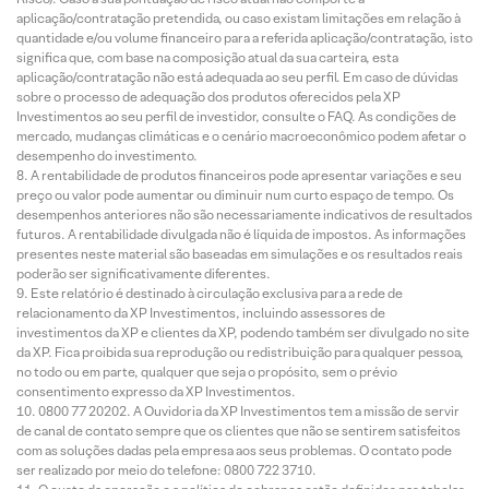
aplicação/contratação pretendida, ou caso existam limitações em relação à
quantidade e/ou volume financeiro para a referida aplicação/contratação, isto
significa que, com base na composição atual da sua carteira, esta
aplicação/contratação não está adequada ao seu perfil. Em caso de dúvidas
sobre o processo de adequação dos produtos oferecidos pela XP
Investimentos ao seu perfil de investidor, consulte o FAQ. As condições de
mercado, mudanças climáticas e o cenário macroeconômico podem afetar o
desempenho do investimento.
A rentabilidade de produtos financeiros pode apresentar variações e seu
preço ou valor pode aumentar ou diminuir num curto espaço de tempo. Os
desempenhos anteriores não são necessariamente indicativos de resultados
futuros. A rentabilidade divulgada não é líquida de impostos. As informações
presentes neste material são baseadas em simulações e os resultados reais
poderão ser significativamente diferentes.
Este relatório é destinado à circulação exclusiva para a rede de
relacionamento da XP Investimentos, incluindo assessores de
investimentos da XP e clientes da XP, podendo também ser divulgado no site
da XP. Fica proibida sua reprodução ou redistribuição para qualquer pessoa,
no todo ou em parte, qualquer que seja o propósito, sem o prévio
consentimento expresso da XP Investimentos.
0800 77 20202. A Ouvidoria da XP Investimentos tem a missão de servir
de canal de contato sempre que os clientes que não se sentirem satisfeitos
com as soluções dadas pela empresa aos seus problemas. O contato pode
ser realizado por meio do telefone: 0800 722 3710.