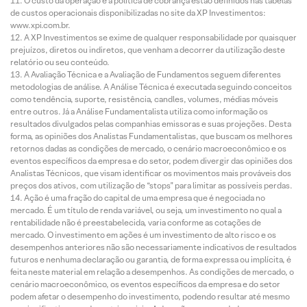
O custo da operação e a política de cobrança estão definidos nas tabelas
de custos operacionais disponibilizadas no site da XP Investimentos:
www.xpi.com.br.
A XP Investimentos se exime de qualquer responsabilidade por quaisquer
prejuízos, diretos ou indiretos, que venham a decorrer da utilização deste
relatório ou seu conteúdo.
A Avaliação Técnica e a Avaliação de Fundamentos seguem diferentes
metodologias de análise. A Análise Técnica é executada seguindo conceitos
como tendência, suporte, resistência, candles, volumes, médias móveis
entre outros. Já a Análise Fundamentalista utiliza como informação os
resultados divulgados pelas companhias emissoras e suas projeções. Desta
forma, as opiniões dos Analistas Fundamentalistas, que buscam os melhores
retornos dadas as condições de mercado, o cenário macroeconômico e os
eventos específicos da empresa e do setor, podem divergir das opiniões dos
Analistas Técnicos, que visam identificar os movimentos mais prováveis dos
preços dos ativos, com utilização de “stops” para limitar as possíveis perdas.
Ação é uma fração do capital de uma empresa que é negociada no
mercado. É um título de renda variável, ou seja, um investimento no qual a
rentabilidade não é preestabelecida, varia conforme as cotações de
mercado. O investimento em ações é um investimento de alto risco e os
desempenhos anteriores não são necessariamente indicativos de resultados
futuros e nenhuma declaração ou garantia, de forma expressa ou implícita, é
feita neste material em relação a desempenhos. As condições de mercado, o
cenário macroeconômico, os eventos específicos da empresa e do setor
podem afetar o desempenho do investimento, podendo resultar até mesmo