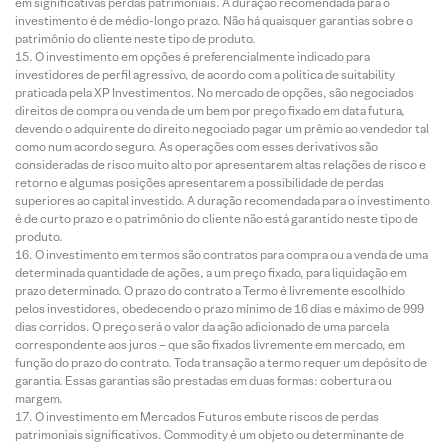
em significativas perdas patrimoniais. A duração recomendada para o
investimento é de médio-longo prazo. Não há quaisquer garantias sobre o
patrimônio do cliente neste tipo de produto.
O investimento em opções é preferencialmente indicado para
investidores de perfil agressivo, de acordo com a política de suitability
praticada pela XP Investimentos. No mercado de opções, são negociados
direitos de compra ou venda de um bem por preço fixado em data futura,
devendo o adquirente do direito negociado pagar um prêmio ao vendedor tal
como num acordo seguro. As operações com esses derivativos são
consideradas de risco muito alto por apresentarem altas relações de risco e
retorno e algumas posições apresentarem a possibilidade de perdas
superiores ao capital investido. A duração recomendada para o investimento
é de curto prazo e o patrimônio do cliente não está garantido neste tipo de
produto.
O investimento em termos são contratos para compra ou a venda de uma
determinada quantidade de ações, a um preço fixado, para liquidação em
prazo determinado. O prazo do contrato a Termo é livremente escolhido
pelos investidores, obedecendo o prazo mínimo de 16 dias e máximo de 999
dias corridos. O preço será o valor da ação adicionado de uma parcela
correspondente aos juros – que são fixados livremente em mercado, em
função do prazo do contrato. Toda transação a termo requer um depósito de
garantia. Essas garantias são prestadas em duas formas: cobertura ou
margem.
O investimento em Mercados Futuros embute riscos de perdas
patrimoniais significativos. Commodity é um objeto ou determinante de