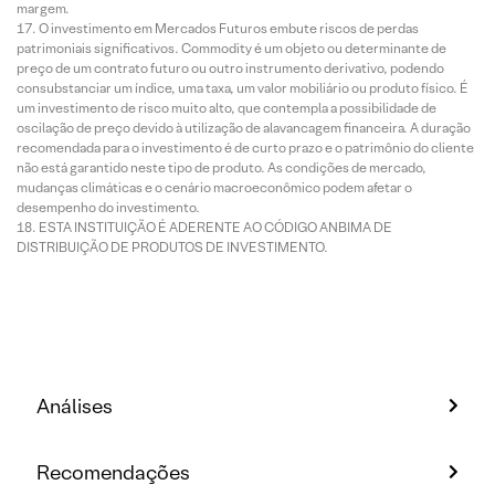
margem.
O investimento em Mercados Futuros embute riscos de perdas
patrimoniais significativos. Commodity é um objeto ou determinante de
preço de um contrato futuro ou outro instrumento derivativo, podendo
consubstanciar um índice, uma taxa, um valor mobiliário ou produto físico. É
um investimento de risco muito alto, que contempla a possibilidade de
oscilação de preço devido à utilização de alavancagem financeira. A duração
recomendada para o investimento é de curto prazo e o patrimônio do cliente
não está garantido neste tipo de produto. As condições de mercado,
mudanças climáticas e o cenário macroeconômico podem afetar o
desempenho do investimento.
ESTA INSTITUIÇÃO É ADERENTE AO CÓDIGO ANBIMA DE
DISTRIBUIÇÃO DE PRODUTOS DE INVESTIMENTO.
Análises
Recomendações