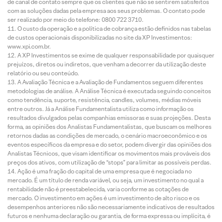
de canal de contato sempre que os clientes que não se sentirem satisfeitos
com as soluções dadas pela empresa aos seus problemas. O contato pode
ser realizado por meio do telefone: 0800 722 3710.
O custo da operação e a política de cobrança estão definidos nas tabelas
de custos operacionais disponibilizadas no site da XP Investimentos:
www.xpi.com.br.
A XP Investimentos se exime de qualquer responsabilidade por quaisquer
prejuízos, diretos ou indiretos, que venham a decorrer da utilização deste
relatório ou seu conteúdo.
A Avaliação Técnica e a Avaliação de Fundamentos seguem diferentes
metodologias de análise. A Análise Técnica é executada seguindo conceitos
como tendência, suporte, resistência, candles, volumes, médias móveis
entre outros. Já a Análise Fundamentalista utiliza como informação os
resultados divulgados pelas companhias emissoras e suas projeções. Desta
forma, as opiniões dos Analistas Fundamentalistas, que buscam os melhores
retornos dadas as condições de mercado, o cenário macroeconômico e os
eventos específicos da empresa e do setor, podem divergir das opiniões dos
Analistas Técnicos, que visam identificar os movimentos mais prováveis dos
preços dos ativos, com utilização de “stops” para limitar as possíveis perdas.
Ação é uma fração do capital de uma empresa que é negociada no
mercado. É um título de renda variável, ou seja, um investimento no qual a
rentabilidade não é preestabelecida, varia conforme as cotações de
mercado. O investimento em ações é um investimento de alto risco e os
desempenhos anteriores não são necessariamente indicativos de resultados
futuros e nenhuma declaração ou garantia, de forma expressa ou implícita, é