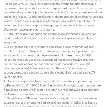
Resolução CVM 20/2021, tem como objetivo fornecer informações que
possam auxiliar o investidor a tomar sua própria decisão de investimento, não
constituindo qualquer tipo de oferta ou solicitação de compra e/ou venda de
qualquer produto. As informações contidas neste relatório são consideradas
válidas na data de sua divulgação e foram obtidas de fontes públicas. A XP
Investimentos não se responsabiliza por qualquer decisão tomada pelo
cliente com base no presente relatório.
Este relatório foi elaborado considerando a classificação de risco dos
produtos de modo a gerar resultados de alocação para cada perfil de
investidor.
O(s) signatário(s) deste relatório declara(m) que as recomendações
refletem única e exclusivamente suas análises e opiniões pessoais, que
foram produzidas de forma independente, inclusive em relação à XP
Investimentos e que estão sujeitas a modificações sem aviso prévio em
decorrência de alterações nas condições de mercado, e que sua(s)
remuneração(es) é(são) indiretamente influenciada por receitas
provenientes dos negócios e operações financeiras realizadas pela XP
Investimentos.
O analista responsável pelo conteúdo deste relatório e pelo cumprimento
da Resolução CVM nº 20/2021 está indicado acima, sendo que, caso constem
a indicação de mais um analista no relatório, o responsável será o primeiro
analista credenciado a ser mencionado no relatório.
Os analistas da XP Investimentos estão obrigados ao cumprimento de
todas as regras previstas no Código de Conduta da APIMEC Brasil para o
Analista de Valores Mobiliários e na Política de Conduta dos Analistas de