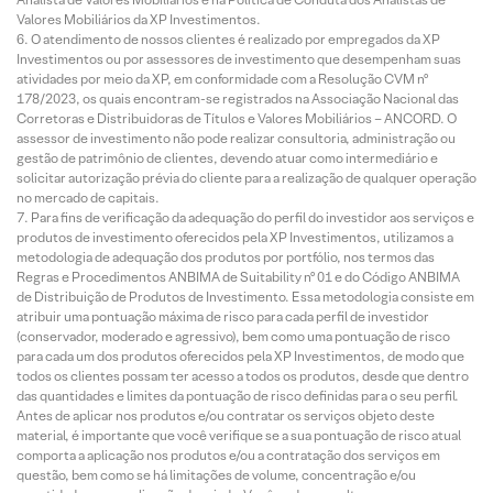
Valores Mobiliários da XP Investimentos.
O atendimento de nossos clientes é realizado por empregados da XP
Investimentos ou por assessores de investimento que desempenham suas
atividades por meio da XP, em conformidade com a Resolução CVM nº
178/2023, os quais encontram-se registrados na Associação Nacional das
Corretoras e Distribuidoras de Títulos e Valores Mobiliários – ANCORD. O
assessor de investimento não pode realizar consultoria, administração ou
gestão de patrimônio de clientes, devendo atuar como intermediário e
solicitar autorização prévia do cliente para a realização de qualquer operação
no mercado de capitais.
Para fins de verificação da adequação do perfil do investidor aos serviços e
produtos de investimento oferecidos pela XP Investimentos, utilizamos a
metodologia de adequação dos produtos por portfólio, nos termos das
Regras e Procedimentos ANBIMA de Suitability nº 01 e do Código ANBIMA
de Distribuição de Produtos de Investimento. Essa metodologia consiste em
atribuir uma pontuação máxima de risco para cada perfil de investidor
(conservador, moderado e agressivo), bem como uma pontuação de risco
para cada um dos produtos oferecidos pela XP Investimentos, de modo que
todos os clientes possam ter acesso a todos os produtos, desde que dentro
das quantidades e limites da pontuação de risco definidas para o seu perfil.
Antes de aplicar nos produtos e/ou contratar os serviços objeto deste
material, é importante que você verifique se a sua pontuação de risco atual
comporta a aplicação nos produtos e/ou a contratação dos serviços em
questão, bem como se há limitações de volume, concentração e/ou