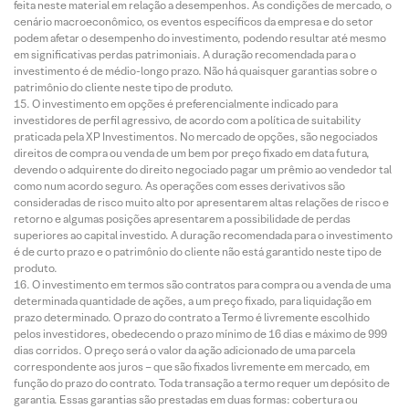
feita neste material em relação a desempenhos. As condições de mercado, o
cenário macroeconômico, os eventos específicos da empresa e do setor
podem afetar o desempenho do investimento, podendo resultar até mesmo
em significativas perdas patrimoniais. A duração recomendada para o
investimento é de médio-longo prazo. Não há quaisquer garantias sobre o
patrimônio do cliente neste tipo de produto.
O investimento em opções é preferencialmente indicado para
investidores de perfil agressivo, de acordo com a política de suitability
praticada pela XP Investimentos. No mercado de opções, são negociados
direitos de compra ou venda de um bem por preço fixado em data futura,
devendo o adquirente do direito negociado pagar um prêmio ao vendedor tal
como num acordo seguro. As operações com esses derivativos são
consideradas de risco muito alto por apresentarem altas relações de risco e
retorno e algumas posições apresentarem a possibilidade de perdas
superiores ao capital investido. A duração recomendada para o investimento
é de curto prazo e o patrimônio do cliente não está garantido neste tipo de
produto.
O investimento em termos são contratos para compra ou a venda de uma
determinada quantidade de ações, a um preço fixado, para liquidação em
prazo determinado. O prazo do contrato a Termo é livremente escolhido
pelos investidores, obedecendo o prazo mínimo de 16 dias e máximo de 999
dias corridos. O preço será o valor da ação adicionado de uma parcela
correspondente aos juros – que são fixados livremente em mercado, em
função do prazo do contrato. Toda transação a termo requer um depósito de
garantia. Essas garantias são prestadas em duas formas: cobertura ou