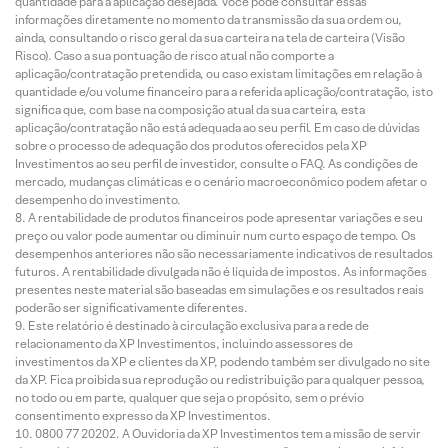
quantidade para a aplicação desejada. Você pode consultar essas
informações diretamente no momento da transmissão da sua ordem ou,
ainda, consultando o risco geral da sua carteira na tela de carteira (Visão
Risco). Caso a sua pontuação de risco atual não comporte a
aplicação/contratação pretendida, ou caso existam limitações em relação à
quantidade e/ou volume financeiro para a referida aplicação/contratação, isto
significa que, com base na composição atual da sua carteira, esta
aplicação/contratação não está adequada ao seu perfil. Em caso de dúvidas
sobre o processo de adequação dos produtos oferecidos pela XP
Investimentos ao seu perfil de investidor, consulte o FAQ. As condições de
mercado, mudanças climáticas e o cenário macroeconômico podem afetar o
desempenho do investimento.
A rentabilidade de produtos financeiros pode apresentar variações e seu
preço ou valor pode aumentar ou diminuir num curto espaço de tempo. Os
desempenhos anteriores não são necessariamente indicativos de resultados
futuros. A rentabilidade divulgada não é líquida de impostos. As informações
presentes neste material são baseadas em simulações e os resultados reais
poderão ser significativamente diferentes.
Este relatório é destinado à circulação exclusiva para a rede de
relacionamento da XP Investimentos, incluindo assessores de
investimentos da XP e clientes da XP, podendo também ser divulgado no site
da XP. Fica proibida sua reprodução ou redistribuição para qualquer pessoa,
no todo ou em parte, qualquer que seja o propósito, sem o prévio
consentimento expresso da XP Investimentos.
0800 77 20202. A Ouvidoria da XP Investimentos tem a missão de servir