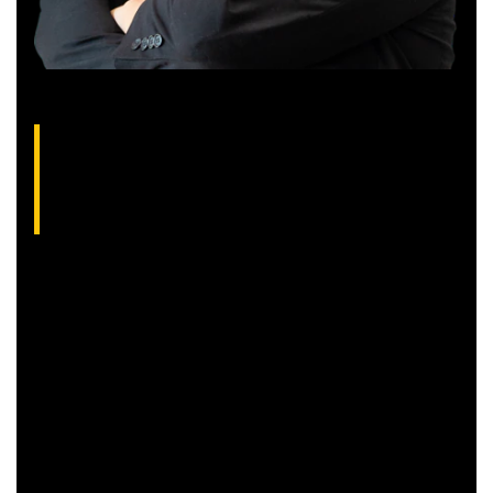
Gilberto Coelho, analista técnico da XP
(CNPI-T EM-832
)
Gibex, como é conhecido no mercado, é analista certificado
pela Apimec e criador do indicador “Gibex Sossegado”.
Começou a trabalhar no mercado financeiro há 26 anos e se
apaixonou pela análise técnica. Foi eleito como a “Melhor
Carteira de Ações” do Brasil em 2017, segundo o Ranking
Exame.