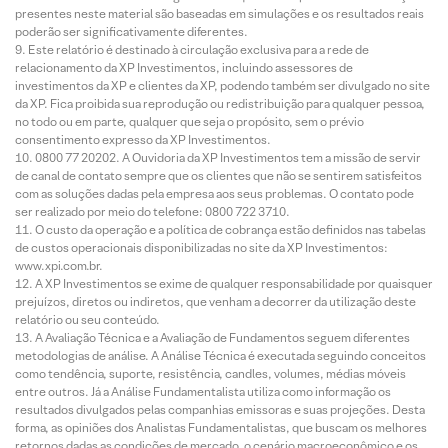
presentes neste material são baseadas em simulações e os resultados reais
poderão ser significativamente diferentes.
Este relatório é destinado à circulação exclusiva para a rede de
relacionamento da XP Investimentos, incluindo assessores de
investimentos da XP e clientes da XP, podendo também ser divulgado no site
da XP. Fica proibida sua reprodução ou redistribuição para qualquer pessoa,
no todo ou em parte, qualquer que seja o propósito, sem o prévio
consentimento expresso da XP Investimentos.
0800 77 20202. A Ouvidoria da XP Investimentos tem a missão de servir
de canal de contato sempre que os clientes que não se sentirem satisfeitos
com as soluções dadas pela empresa aos seus problemas. O contato pode
ser realizado por meio do telefone: 0800 722 3710.
O custo da operação e a política de cobrança estão definidos nas tabelas
de custos operacionais disponibilizadas no site da XP Investimentos:
www.xpi.com.br.
A XP Investimentos se exime de qualquer responsabilidade por quaisquer
prejuízos, diretos ou indiretos, que venham a decorrer da utilização deste
relatório ou seu conteúdo.
A Avaliação Técnica e a Avaliação de Fundamentos seguem diferentes
metodologias de análise. A Análise Técnica é executada seguindo conceitos
como tendência, suporte, resistência, candles, volumes, médias móveis
entre outros. Já a Análise Fundamentalista utiliza como informação os
resultados divulgados pelas companhias emissoras e suas projeções. Desta
forma, as opiniões dos Analistas Fundamentalistas, que buscam os melhores
retornos dadas as condições de mercado, o cenário macroeconômico e os