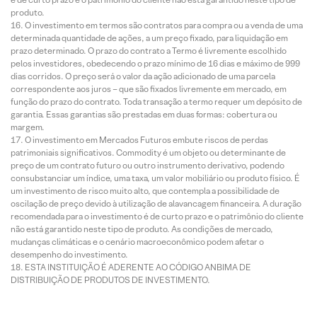
produto.
O investimento em termos são contratos para compra ou a venda de uma
determinada quantidade de ações, a um preço fixado, para liquidação em
prazo determinado. O prazo do contrato a Termo é livremente escolhido
pelos investidores, obedecendo o prazo mínimo de 16 dias e máximo de 999
dias corridos. O preço será o valor da ação adicionado de uma parcela
correspondente aos juros – que são fixados livremente em mercado, em
função do prazo do contrato. Toda transação a termo requer um depósito de
garantia. Essas garantias são prestadas em duas formas: cobertura ou
margem.
O investimento em Mercados Futuros embute riscos de perdas
patrimoniais significativos. Commodity é um objeto ou determinante de
preço de um contrato futuro ou outro instrumento derivativo, podendo
consubstanciar um índice, uma taxa, um valor mobiliário ou produto físico. É
um investimento de risco muito alto, que contempla a possibilidade de
oscilação de preço devido à utilização de alavancagem financeira. A duração
recomendada para o investimento é de curto prazo e o patrimônio do cliente
não está garantido neste tipo de produto. As condições de mercado,
mudanças climáticas e o cenário macroeconômico podem afetar o
desempenho do investimento.
ESTA INSTITUIÇÃO É ADERENTE AO CÓDIGO ANBIMA DE
DISTRIBUIÇÃO DE PRODUTOS DE INVESTIMENTO.