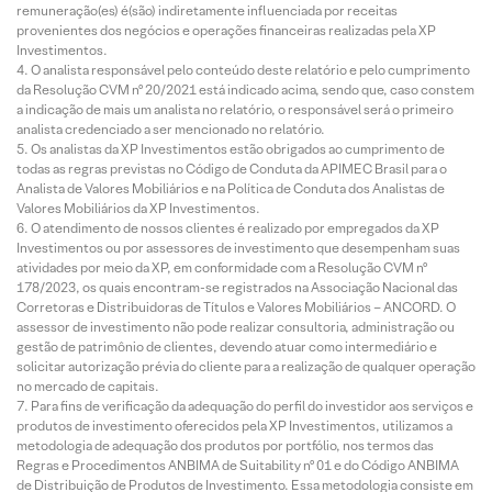
remuneração(es) é(são) indiretamente influenciada por receitas
provenientes dos negócios e operações financeiras realizadas pela XP
Investimentos.
O analista responsável pelo conteúdo deste relatório e pelo cumprimento
da Resolução CVM nº 20/2021 está indicado acima, sendo que, caso constem
a indicação de mais um analista no relatório, o responsável será o primeiro
analista credenciado a ser mencionado no relatório.
Os analistas da XP Investimentos estão obrigados ao cumprimento de
todas as regras previstas no Código de Conduta da APIMEC Brasil para o
Analista de Valores Mobiliários e na Política de Conduta dos Analistas de
Valores Mobiliários da XP Investimentos.
O atendimento de nossos clientes é realizado por empregados da XP
Investimentos ou por assessores de investimento que desempenham suas
atividades por meio da XP, em conformidade com a Resolução CVM nº
178/2023, os quais encontram-se registrados na Associação Nacional das
Corretoras e Distribuidoras de Títulos e Valores Mobiliários – ANCORD. O
assessor de investimento não pode realizar consultoria, administração ou
gestão de patrimônio de clientes, devendo atuar como intermediário e
solicitar autorização prévia do cliente para a realização de qualquer operação
no mercado de capitais.
Para fins de verificação da adequação do perfil do investidor aos serviços e
produtos de investimento oferecidos pela XP Investimentos, utilizamos a
metodologia de adequação dos produtos por portfólio, nos termos das
Regras e Procedimentos ANBIMA de Suitability nº 01 e do Código ANBIMA
de Distribuição de Produtos de Investimento. Essa metodologia consiste em