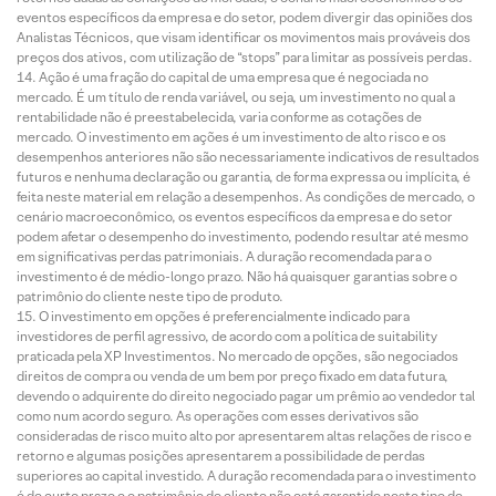
eventos específicos da empresa e do setor, podem divergir das opiniões dos
Analistas Técnicos, que visam identificar os movimentos mais prováveis dos
preços dos ativos, com utilização de “stops” para limitar as possíveis perdas.
Ação é uma fração do capital de uma empresa que é negociada no
mercado. É um título de renda variável, ou seja, um investimento no qual a
rentabilidade não é preestabelecida, varia conforme as cotações de
mercado. O investimento em ações é um investimento de alto risco e os
desempenhos anteriores não são necessariamente indicativos de resultados
futuros e nenhuma declaração ou garantia, de forma expressa ou implícita, é
feita neste material em relação a desempenhos. As condições de mercado, o
cenário macroeconômico, os eventos específicos da empresa e do setor
podem afetar o desempenho do investimento, podendo resultar até mesmo
em significativas perdas patrimoniais. A duração recomendada para o
investimento é de médio-longo prazo. Não há quaisquer garantias sobre o
patrimônio do cliente neste tipo de produto.
O investimento em opções é preferencialmente indicado para
investidores de perfil agressivo, de acordo com a política de suitability
praticada pela XP Investimentos. No mercado de opções, são negociados
direitos de compra ou venda de um bem por preço fixado em data futura,
devendo o adquirente do direito negociado pagar um prêmio ao vendedor tal
como num acordo seguro. As operações com esses derivativos são
consideradas de risco muito alto por apresentarem altas relações de risco e
retorno e algumas posições apresentarem a possibilidade de perdas
superiores ao capital investido. A duração recomendada para o investimento
é de curto prazo e o patrimônio do cliente não está garantido neste tipo de