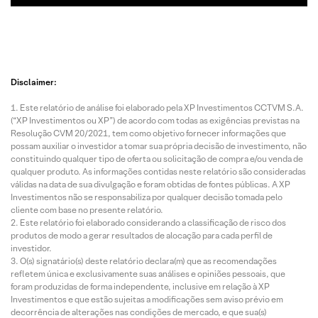
Disclaimer:
Este relatório de análise foi elaborado pela XP Investimentos CCTVM S.A.
(“XP Investimentos ou XP”) de acordo com todas as exigências previstas na
Resolução CVM 20/2021, tem como objetivo fornecer informações que
possam auxiliar o investidor a tomar sua própria decisão de investimento, não
constituindo qualquer tipo de oferta ou solicitação de compra e/ou venda de
qualquer produto. As informações contidas neste relatório são consideradas
válidas na data de sua divulgação e foram obtidas de fontes públicas. A XP
Investimentos não se responsabiliza por qualquer decisão tomada pelo
cliente com base no presente relatório.
Este relatório foi elaborado considerando a classificação de risco dos
produtos de modo a gerar resultados de alocação para cada perfil de
investidor.
O(s) signatário(s) deste relatório declara(m) que as recomendações
refletem única e exclusivamente suas análises e opiniões pessoais, que
foram produzidas de forma independente, inclusive em relação à XP
Investimentos e que estão sujeitas a modificações sem aviso prévio em
decorrência de alterações nas condições de mercado, e que sua(s)