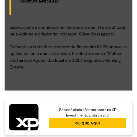
(CNPI-T EM-832
)
Gibex, como é conhecido no mercado, é analista certificado
pela Apimec e criador do indicador “Gibex Sossegado”.
Começou a trabalhar no mercado financeiro há 26 anos e se
apaixonou pela análise técnica. Foi eleito como a “Melhor
Carteira de Ações” do Brasil em 2017, segundo o Ranking
Exame.
Se você ainda não tem conta na XP
Investimentos, abra a sua!
CLIQUE AQUI