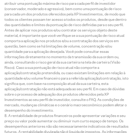
atribuir uma pontuação máxima de risco para cada perfil de investidor
(conservador, moderado e agressivo), bem como uma pontuação de risco
para cada um dos produtos oferecidos pela XP Investimentos, de modo que
todos os clientes possam ter acesso a todos os produtos, desde que dentro
das quantidades e limites da pontuação de risco definidas para o seu perfil.
Antes de aplicar nos produtos e/ou contratar os serviços objeto deste
material, é importante que você verifique se a sua pontuação de risco atual
comporta a aplicação nos produtos e/ou a contratação dos serviços em
questão, bem como se há limitações de volume, concentração e/ou
quantidade para a aplicação desejada. Você pode consultar essas
informações diretamente no momento da transmissão da sua ordem ou,
ainda, consultando o risco geral da sua carteira na tela de carteira (Visão
Risco). Caso a sua pontuação de risco atual não comporte a
aplicação/contratação pretendida, ou caso existam limitações em relação à
quantidade e/ou volume financeiro para a referida aplicação/contratação, isto
significa que, com base na composição atual da sua carteira, esta
aplicação/contratação não está adequada ao seu perfil. Em caso de dúvidas
sobre o processo de adequação dos produtos oferecidos pela XP
Investimentos ao seu perfil de investidor, consulte o FAQ. As condições de
mercado, mudanças climáticas e o cenário macroeconômico podem afetar o
desempenho do investimento.
A rentabilidade de produtos financeiros pode apresentar variações e seu
preço ou valor pode aumentar ou diminuir num curto espaço de tempo. Os
desempenhos anteriores não são necessariamente indicativos de resultados
futuros. A rentabilidade divulgada não é líquida de impostos. As informações