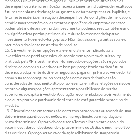
mercado. O investimento em ações é um investimento de alto risco e os
desempenhos anteriores não são necessariamente indicativos de resultados
futuros e nenhuma declaração ou garantia, de forma expressa ou implícita, é
feita neste material em relação a desempenhos. As condições de mercado, o
cenário macroeconômico, os eventos específicos da empresa e do setor
podem afetar o desempenho do investimento, podendo resultar até mesmo
em significativas perdas patrimoniais. A duração recomendada para o
investimento é de médio-longo prazo. Não há quaisquer garantias sobre o
patrimônio do cliente neste tipo de produto.
O investimento em opções é preferencialmente indicado para
investidores de perfil agressivo, de acordo com a política de suitability
praticada pela XP Investimentos. No mercado de opções, são negociados
direitos de compra ou venda de um bem por preço fixado em data futura,
devendo o adquirente do direito negociado pagar um prêmio ao vendedor tal
como num acordo seguro. As operações com esses derivativos são
consideradas de risco muito alto por apresentarem altas relações de risco e
retorno e algumas posições apresentarem a possibilidade de perdas
superiores ao capital investido. A duração recomendada para o investimento
é de curto prazo e o patrimônio do cliente não está garantido neste tipo de
produto.
O investimento em termos são contratos para compra ou a venda de uma
determinada quantidade de ações, a um preço fixado, para liquidação em
prazo determinado. O prazo do contrato a Termo é livremente escolhido
pelos investidores, obedecendo o prazo mínimo de 16 dias e máximo de 999
dias corridos. O preço será o valor da ação adicionado de uma parcela