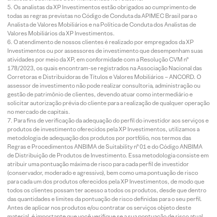
Os analistas da XP Investimentos estão obrigados ao cumprimento de
todas as regras previstas no Código de Conduta da APIMEC Brasil para o
Analista de Valores Mobiliários e na Política de Conduta dos Analistas de
Valores Mobiliários da XP Investimentos.
O atendimento de nossos clientes é realizado por empregados da XP
Investimentos ou por assessores de investimento que desempenham suas
atividades por meio da XP, em conformidade com a Resolução CVM nº
178/2023, os quais encontram-se registrados na Associação Nacional das
Corretoras e Distribuidoras de Títulos e Valores Mobiliários – ANCORD. O
assessor de investimento não pode realizar consultoria, administração ou
gestão de patrimônio de clientes, devendo atuar como intermediário e
solicitar autorização prévia do cliente para a realização de qualquer operação
no mercado de capitais.
Para fins de verificação da adequação do perfil do investidor aos serviços e
produtos de investimento oferecidos pela XP Investimentos, utilizamos a
metodologia de adequação dos produtos por portfólio, nos termos das
Regras e Procedimentos ANBIMA de Suitability nº 01 e do Código ANBIMA
de Distribuição de Produtos de Investimento. Essa metodologia consiste em
atribuir uma pontuação máxima de risco para cada perfil de investidor
(conservador, moderado e agressivo), bem como uma pontuação de risco
para cada um dos produtos oferecidos pela XP Investimentos, de modo que
todos os clientes possam ter acesso a todos os produtos, desde que dentro
das quantidades e limites da pontuação de risco definidas para o seu perfil.
Antes de aplicar nos produtos e/ou contratar os serviços objeto deste
material, é importante que você verifique se a sua pontuação de risco atual