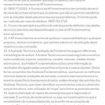
no todo ou em parte, qualquer que seja o propósito, sem o prévio
consentimento expresso da XP Investimentos.
0800 77 20202. A Ouvidoria da XP Investimentos tem a missão de servir
de canal de contato sempre que os clientes que não se sentirem satisfeitos
com as soluções dadas pela empresa aos seus problemas. O contato pode
ser realizado por meio do telefone: 0800 722 3710.
O custo da operação e a política de cobrança estão definidos nas tabelas
de custos operacionais disponibilizadas no site da XP Investimentos:
www.xpi.com.br.
A XP Investimentos se exime de qualquer responsabilidade por quaisquer
prejuízos, diretos ou indiretos, que venham a decorrer da utilização deste
relatório ou seu conteúdo.
A Avaliação Técnica e a Avaliação de Fundamentos seguem diferentes
metodologias de análise. A Análise Técnica é executada seguindo conceitos
como tendência, suporte, resistência, candles, volumes, médias móveis
entre outros. Já a Análise Fundamentalista utiliza como informação os
resultados divulgados pelas companhias emissoras e suas projeções. Desta
forma, as opiniões dos Analistas Fundamentalistas, que buscam os melhores
retornos dadas as condições de mercado, o cenário macroeconômico e os
eventos específicos da empresa e do setor, podem divergir das opiniões dos
Analistas Técnicos, que visam identificar os movimentos mais prováveis dos
preços dos ativos, com utilização de “stops” para limitar as possíveis perdas.
Ação é uma fração do capital de uma empresa que é negociada no
mercado. É um título de renda variável, ou seja, um investimento no qual a
rentabilidade não é preestabelecida, varia conforme as cotações de