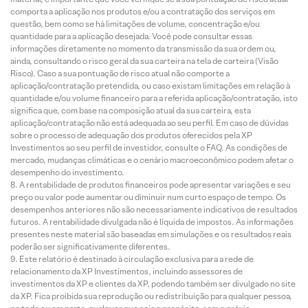
comporta a aplicação nos produtos e/ou a contratação dos serviços em
questão, bem como se há limitações de volume, concentração e/ou
quantidade para a aplicação desejada. Você pode consultar essas
informações diretamente no momento da transmissão da sua ordem ou,
ainda, consultando o risco geral da sua carteira na tela de carteira (Visão
Risco). Caso a sua pontuação de risco atual não comporte a
aplicação/contratação pretendida, ou caso existam limitações em relação à
quantidade e/ou volume financeiro para a referida aplicação/contratação, isto
significa que, com base na composição atual da sua carteira, esta
aplicação/contratação não está adequada ao seu perfil. Em caso de dúvidas
sobre o processo de adequação dos produtos oferecidos pela XP
Investimentos ao seu perfil de investidor, consulte o FAQ. As condições de
mercado, mudanças climáticas e o cenário macroeconômico podem afetar o
desempenho do investimento.
A rentabilidade de produtos financeiros pode apresentar variações e seu
preço ou valor pode aumentar ou diminuir num curto espaço de tempo. Os
desempenhos anteriores não são necessariamente indicativos de resultados
futuros. A rentabilidade divulgada não é líquida de impostos. As informações
presentes neste material são baseadas em simulações e os resultados reais
poderão ser significativamente diferentes.
Este relatório é destinado à circulação exclusiva para a rede de
relacionamento da XP Investimentos, incluindo assessores de
investimentos da XP e clientes da XP, podendo também ser divulgado no site
da XP. Fica proibida sua reprodução ou redistribuição para qualquer pessoa,