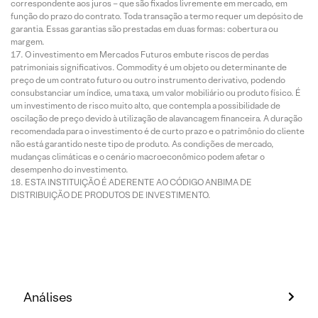
correspondente aos juros – que são fixados livremente em mercado, em
função do prazo do contrato. Toda transação a termo requer um depósito de
garantia. Essas garantias são prestadas em duas formas: cobertura ou
margem.
O investimento em Mercados Futuros embute riscos de perdas
patrimoniais significativos. Commodity é um objeto ou determinante de
preço de um contrato futuro ou outro instrumento derivativo, podendo
consubstanciar um índice, uma taxa, um valor mobiliário ou produto físico. É
um investimento de risco muito alto, que contempla a possibilidade de
oscilação de preço devido à utilização de alavancagem financeira. A duração
recomendada para o investimento é de curto prazo e o patrimônio do cliente
não está garantido neste tipo de produto. As condições de mercado,
mudanças climáticas e o cenário macroeconômico podem afetar o
desempenho do investimento.
ESTA INSTITUIÇÃO É ADERENTE AO CÓDIGO ANBIMA DE
DISTRIBUIÇÃO DE PRODUTOS DE INVESTIMENTO.
Análises