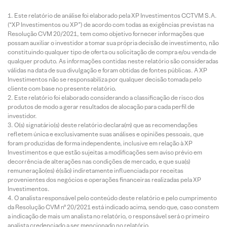
Este relatório de análise foi elaborado pela XP Investimentos CCTVM S.A.
(“XP Investimentos ou XP”) de acordo com todas as exigências previstas na
Resolução CVM 20/2021, tem como objetivo fornecer informações que
possam auxiliar o investidor a tomar sua própria decisão de investimento, não
constituindo qualquer tipo de oferta ou solicitação de compra e/ou venda de
qualquer produto. As informações contidas neste relatório são consideradas
válidas na data de sua divulgação e foram obtidas de fontes públicas. A XP
Investimentos não se responsabiliza por qualquer decisão tomada pelo
cliente com base no presente relatório.
Este relatório foi elaborado considerando a classificação de risco dos
produtos de modo a gerar resultados de alocação para cada perfil de
investidor.
O(s) signatário(s) deste relatório declara(m) que as recomendações
refletem única e exclusivamente suas análises e opiniões pessoais, que
foram produzidas de forma independente, inclusive em relação à XP
Investimentos e que estão sujeitas a modificações sem aviso prévio em
decorrência de alterações nas condições de mercado, e que sua(s)
remuneração(es) é(são) indiretamente influenciada por receitas
provenientes dos negócios e operações financeiras realizadas pela XP
Investimentos.
O analista responsável pelo conteúdo deste relatório e pelo cumprimento
da Resolução CVM nº 20/2021 está indicado acima, sendo que, caso constem
a indicação de mais um analista no relatório, o responsável será o primeiro
analista credenciado a ser mencionado no relatório.