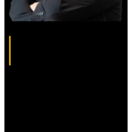
Gilberto Coelho, analista técnico da XP
(CNPI-T EM-832
)
Gibex, como é conhecido no mercado, é analista certificado
pela Apimec e criador do indicador “Gibex Sossegado”.
Começou a trabalhar no mercado financeiro há 26 anos e se
apaixonou pela análise técnica. Foi eleito como a “Melhor
Carteira de Ações” do Brasil em 2017, segundo o Ranking
Exame.