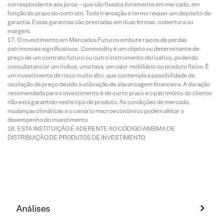
correspondente aos juros – que são fixados livremente em mercado, em
função do prazo do contrato. Toda transação a termo requer um depósito de
garantia. Essas garantias são prestadas em duas formas: cobertura ou
margem.
O investimento em Mercados Futuros embute riscos de perdas
patrimoniais significativos. Commodity é um objeto ou determinante de
preço de um contrato futuro ou outro instrumento derivativo, podendo
consubstanciar um índice, uma taxa, um valor mobiliário ou produto físico. É
um investimento de risco muito alto, que contempla a possibilidade de
oscilação de preço devido à utilização de alavancagem financeira. A duração
recomendada para o investimento é de curto prazo e o patrimônio do cliente
não está garantido neste tipo de produto. As condições de mercado,
mudanças climáticas e o cenário macroeconômico podem afetar o
desempenho do investimento.
ESTA INSTITUIÇÃO É ADERENTE AO CÓDIGO ANBIMA DE
DISTRIBUIÇÃO DE PRODUTOS DE INVESTIMENTO.
Análises