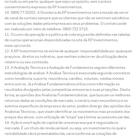
no todo ou em parte, qualquer que seja o propósito, sem o prévio
consentimento expresso da XP Investimentos.
0800 77 20202. A Ouvidoria da XP Investimentos tem a missão de servir
de canal de contato sempre que os clientes que não se sentirem satisfeitos
com as soluções dadas pela empresa aos seus problemas. O contato pode
ser realizado por meio do telefone: 0800 722 3710.
O custo da operação e a política de cobrança estão definidos nas tabelas
de custos operacionais disponibilizadas no site da XP Investimentos:
www.xpi.com.br.
A XP Investimentos se exime de qualquer responsabilidade por quaisquer
prejuízos, diretos ou indiretos, que venham a decorrer da utilização deste
relatório ou seu conteúdo.
A Avaliação Técnica e a Avaliação de Fundamentos seguem diferentes
metodologias de análise. A Análise Técnica é executada seguindo conceitos
como tendência, suporte, resistência, candles, volumes, médias móveis
entre outros. Já a Análise Fundamentalista utiliza como informação os
resultados divulgados pelas companhias emissoras e suas projeções. Desta
forma, as opiniões dos Analistas Fundamentalistas, que buscam os melhores
retornos dadas as condições de mercado, o cenário macroeconômico e os
eventos específicos da empresa e do setor, podem divergir das opiniões dos
Analistas Técnicos, que visam identificar os movimentos mais prováveis dos
preços dos ativos, com utilização de “stops” para limitar as possíveis perdas.
Ação é uma fração do capital de uma empresa que é negociada no
mercado. É um título de renda variável, ou seja, um investimento no qual a
rentabilidade não é preestabelecida, varia conforme as cotações de