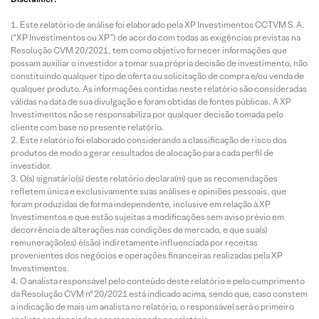
Este relatório de análise foi elaborado pela XP Investimentos CCTVM S.A.
(“XP Investimentos ou XP”) de acordo com todas as exigências previstas na
Resolução CVM 20/2021, tem como objetivo fornecer informações que
possam auxiliar o investidor a tomar sua própria decisão de investimento, não
constituindo qualquer tipo de oferta ou solicitação de compra e/ou venda de
qualquer produto. As informações contidas neste relatório são consideradas
válidas na data de sua divulgação e foram obtidas de fontes públicas. A XP
Investimentos não se responsabiliza por qualquer decisão tomada pelo
cliente com base no presente relatório.
Este relatório foi elaborado considerando a classificação de risco dos
produtos de modo a gerar resultados de alocação para cada perfil de
investidor.
O(s) signatário(s) deste relatório declara(m) que as recomendações
refletem única e exclusivamente suas análises e opiniões pessoais, que
foram produzidas de forma independente, inclusive em relação à XP
Investimentos e que estão sujeitas a modificações sem aviso prévio em
decorrência de alterações nas condições de mercado, e que sua(s)
remuneração(es) é(são) indiretamente influenciada por receitas
provenientes dos negócios e operações financeiras realizadas pela XP
Investimentos.
O analista responsável pelo conteúdo deste relatório e pelo cumprimento
da Resolução CVM nº 20/2021 está indicado acima, sendo que, caso constem
a indicação de mais um analista no relatório, o responsável será o primeiro