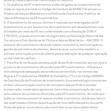
analista credenciado a ser mencionado no relatório.
Os analistas da XP Investimentos estão obrigados ao cumprimento de
todas as regras previstas no Código de Conduta da APIMEC Brasil para o
Analista de Valores Mobiliários e na Política de Conduta dos Analistas de
Valores Mobiliários da XP Investimentos.
O atendimento de nossos clientes é realizado por empregados da XP
Investimentos ou por assessores de investimento que desempenham suas
atividades por meio da XP, em conformidade com a Resolução CVM nº
178/2023, os quais encontram-se registrados na Associação Nacional das
Corretoras e Distribuidoras de Títulos e Valores Mobiliários – ANCORD. O
assessor de investimento não pode realizar consultoria, administração ou
gestão de patrimônio de clientes, devendo atuar como intermediário e
solicitar autorização prévia do cliente para a realização de qualquer operação
no mercado de capitais.
Para fins de verificação da adequação do perfil do investidor aos serviços e
produtos de investimento oferecidos pela XP Investimentos, utilizamos a
metodologia de adequação dos produtos por portfólio, nos termos das
Regras e Procedimentos ANBIMA de Suitability nº 01 e do Código ANBIMA
de Distribuição de Produtos de Investimento. Essa metodologia consiste em
atribuir uma pontuação máxima de risco para cada perfil de investidor
(conservador, moderado e agressivo), bem como uma pontuação de risco
para cada um dos produtos oferecidos pela XP Investimentos, de modo que
todos os clientes possam ter acesso a todos os produtos, desde que dentro
das quantidades e limites da pontuação de risco definidas para o seu perfil.
Antes de aplicar nos produtos e/ou contratar os serviços objeto deste