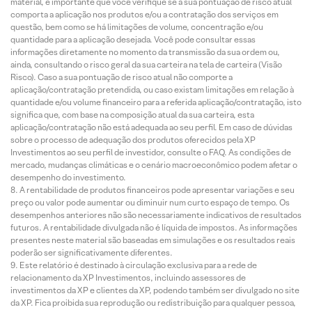
material, é importante que você verifique se a sua pontuação de risco atual
comporta a aplicação nos produtos e/ou a contratação dos serviços em
questão, bem como se há limitações de volume, concentração e/ou
quantidade para a aplicação desejada. Você pode consultar essas
informações diretamente no momento da transmissão da sua ordem ou,
ainda, consultando o risco geral da sua carteira na tela de carteira (Visão
Risco). Caso a sua pontuação de risco atual não comporte a
aplicação/contratação pretendida, ou caso existam limitações em relação à
quantidade e/ou volume financeiro para a referida aplicação/contratação, isto
significa que, com base na composição atual da sua carteira, esta
aplicação/contratação não está adequada ao seu perfil. Em caso de dúvidas
sobre o processo de adequação dos produtos oferecidos pela XP
Investimentos ao seu perfil de investidor, consulte o FAQ. As condições de
mercado, mudanças climáticas e o cenário macroeconômico podem afetar o
desempenho do investimento.
A rentabilidade de produtos financeiros pode apresentar variações e seu
preço ou valor pode aumentar ou diminuir num curto espaço de tempo. Os
desempenhos anteriores não são necessariamente indicativos de resultados
futuros. A rentabilidade divulgada não é líquida de impostos. As informações
presentes neste material são baseadas em simulações e os resultados reais
poderão ser significativamente diferentes.
Este relatório é destinado à circulação exclusiva para a rede de
relacionamento da XP Investimentos, incluindo assessores de
investimentos da XP e clientes da XP, podendo também ser divulgado no site
da XP. Fica proibida sua reprodução ou redistribuição para qualquer pessoa,