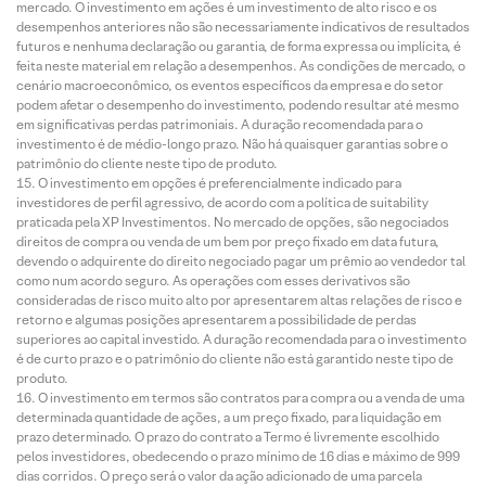
mercado. O investimento em ações é um investimento de alto risco e os
desempenhos anteriores não são necessariamente indicativos de resultados
futuros e nenhuma declaração ou garantia, de forma expressa ou implícita, é
feita neste material em relação a desempenhos. As condições de mercado, o
cenário macroeconômico, os eventos específicos da empresa e do setor
podem afetar o desempenho do investimento, podendo resultar até mesmo
em significativas perdas patrimoniais. A duração recomendada para o
investimento é de médio-longo prazo. Não há quaisquer garantias sobre o
patrimônio do cliente neste tipo de produto.
O investimento em opções é preferencialmente indicado para
investidores de perfil agressivo, de acordo com a política de suitability
praticada pela XP Investimentos. No mercado de opções, são negociados
direitos de compra ou venda de um bem por preço fixado em data futura,
devendo o adquirente do direito negociado pagar um prêmio ao vendedor tal
como num acordo seguro. As operações com esses derivativos são
consideradas de risco muito alto por apresentarem altas relações de risco e
retorno e algumas posições apresentarem a possibilidade de perdas
superiores ao capital investido. A duração recomendada para o investimento
é de curto prazo e o patrimônio do cliente não está garantido neste tipo de
produto.
O investimento em termos são contratos para compra ou a venda de uma
determinada quantidade de ações, a um preço fixado, para liquidação em
prazo determinado. O prazo do contrato a Termo é livremente escolhido
pelos investidores, obedecendo o prazo mínimo de 16 dias e máximo de 999
dias corridos. O preço será o valor da ação adicionado de uma parcela