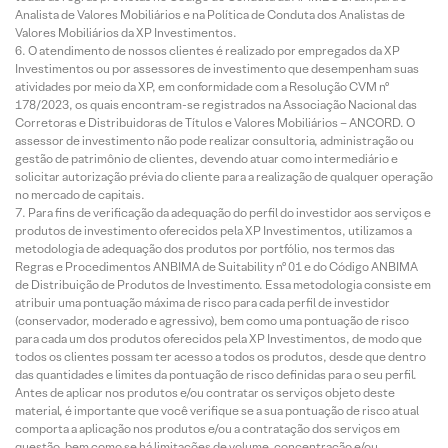
Analista de Valores Mobiliários e na Política de Conduta dos Analistas de
Valores Mobiliários da XP Investimentos.
O atendimento de nossos clientes é realizado por empregados da XP
Investimentos ou por assessores de investimento que desempenham suas
atividades por meio da XP, em conformidade com a Resolução CVM nº
178/2023, os quais encontram-se registrados na Associação Nacional das
Corretoras e Distribuidoras de Títulos e Valores Mobiliários – ANCORD. O
assessor de investimento não pode realizar consultoria, administração ou
gestão de patrimônio de clientes, devendo atuar como intermediário e
solicitar autorização prévia do cliente para a realização de qualquer operação
no mercado de capitais.
Para fins de verificação da adequação do perfil do investidor aos serviços e
produtos de investimento oferecidos pela XP Investimentos, utilizamos a
metodologia de adequação dos produtos por portfólio, nos termos das
Regras e Procedimentos ANBIMA de Suitability nº 01 e do Código ANBIMA
de Distribuição de Produtos de Investimento. Essa metodologia consiste em
atribuir uma pontuação máxima de risco para cada perfil de investidor
(conservador, moderado e agressivo), bem como uma pontuação de risco
para cada um dos produtos oferecidos pela XP Investimentos, de modo que
todos os clientes possam ter acesso a todos os produtos, desde que dentro
das quantidades e limites da pontuação de risco definidas para o seu perfil.
Antes de aplicar nos produtos e/ou contratar os serviços objeto deste
material, é importante que você verifique se a sua pontuação de risco atual
comporta a aplicação nos produtos e/ou a contratação dos serviços em
questão, bem como se há limitações de volume, concentração e/ou