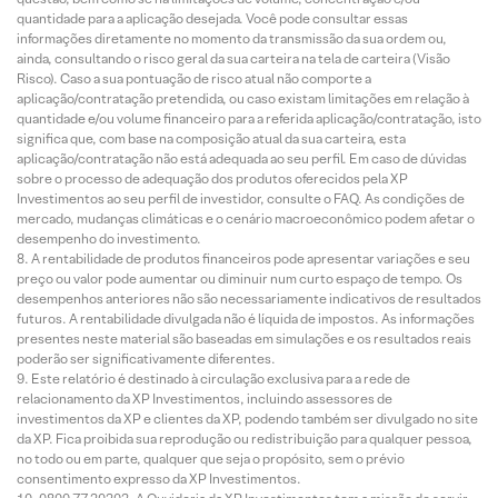
quantidade para a aplicação desejada. Você pode consultar essas
informações diretamente no momento da transmissão da sua ordem ou,
ainda, consultando o risco geral da sua carteira na tela de carteira (Visão
Risco). Caso a sua pontuação de risco atual não comporte a
aplicação/contratação pretendida, ou caso existam limitações em relação à
quantidade e/ou volume financeiro para a referida aplicação/contratação, isto
significa que, com base na composição atual da sua carteira, esta
aplicação/contratação não está adequada ao seu perfil. Em caso de dúvidas
sobre o processo de adequação dos produtos oferecidos pela XP
Investimentos ao seu perfil de investidor, consulte o FAQ. As condições de
mercado, mudanças climáticas e o cenário macroeconômico podem afetar o
desempenho do investimento.
A rentabilidade de produtos financeiros pode apresentar variações e seu
preço ou valor pode aumentar ou diminuir num curto espaço de tempo. Os
desempenhos anteriores não são necessariamente indicativos de resultados
futuros. A rentabilidade divulgada não é líquida de impostos. As informações
presentes neste material são baseadas em simulações e os resultados reais
poderão ser significativamente diferentes.
Este relatório é destinado à circulação exclusiva para a rede de
relacionamento da XP Investimentos, incluindo assessores de
investimentos da XP e clientes da XP, podendo também ser divulgado no site
da XP. Fica proibida sua reprodução ou redistribuição para qualquer pessoa,
no todo ou em parte, qualquer que seja o propósito, sem o prévio
consentimento expresso da XP Investimentos.