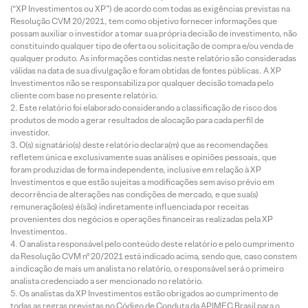
(“XP Investimentos ou XP”) de acordo com todas as exigências previstas na
Resolução CVM 20/2021, tem como objetivo fornecer informações que
possam auxiliar o investidor a tomar sua própria decisão de investimento, não
constituindo qualquer tipo de oferta ou solicitação de compra e/ou venda de
qualquer produto. As informações contidas neste relatório são consideradas
válidas na data de sua divulgação e foram obtidas de fontes públicas. A XP
Investimentos não se responsabiliza por qualquer decisão tomada pelo
cliente com base no presente relatório.
Este relatório foi elaborado considerando a classificação de risco dos
produtos de modo a gerar resultados de alocação para cada perfil de
investidor.
O(s) signatário(s) deste relatório declara(m) que as recomendações
refletem única e exclusivamente suas análises e opiniões pessoais, que
foram produzidas de forma independente, inclusive em relação à XP
Investimentos e que estão sujeitas a modificações sem aviso prévio em
decorrência de alterações nas condições de mercado, e que sua(s)
remuneração(es) é(são) indiretamente influenciada por receitas
provenientes dos negócios e operações financeiras realizadas pela XP
Investimentos.
O analista responsável pelo conteúdo deste relatório e pelo cumprimento
da Resolução CVM nº 20/2021 está indicado acima, sendo que, caso constem
a indicação de mais um analista no relatório, o responsável será o primeiro
analista credenciado a ser mencionado no relatório.
Os analistas da XP Investimentos estão obrigados ao cumprimento de
todas as regras previstas no Código de Conduta da APIMEC Brasil para o