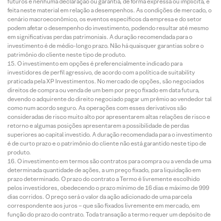
futuros e nenhuma declaração ou garantia, de forma expressa ou implícita, é
feita neste material em relação a desempenhos. As condições de mercado, o
cenário macroeconômico, os eventos específicos da empresa e do setor
podem afetar o desempenho do investimento, podendo resultar até mesmo
em significativas perdas patrimoniais. A duração recomendada para o
investimento é de médio-longo prazo. Não há quaisquer garantias sobre o
patrimônio do cliente neste tipo de produto.
O investimento em opções é preferencialmente indicado para
investidores de perfil agressivo, de acordo com a política de suitability
praticada pela XP Investimentos. No mercado de opções, são negociados
direitos de compra ou venda de um bem por preço fixado em data futura,
devendo o adquirente do direito negociado pagar um prêmio ao vendedor tal
como num acordo seguro. As operações com esses derivativos são
consideradas de risco muito alto por apresentarem altas relações de risco e
retorno e algumas posições apresentarem a possibilidade de perdas
superiores ao capital investido. A duração recomendada para o investimento
é de curto prazo e o patrimônio do cliente não está garantido neste tipo de
produto.
O investimento em termos são contratos para compra ou a venda de uma
determinada quantidade de ações, a um preço fixado, para liquidação em
prazo determinado. O prazo do contrato a Termo é livremente escolhido
pelos investidores, obedecendo o prazo mínimo de 16 dias e máximo de 999
dias corridos. O preço será o valor da ação adicionado de uma parcela
correspondente aos juros – que são fixados livremente em mercado, em
função do prazo do contrato. Toda transação a termo requer um depósito de