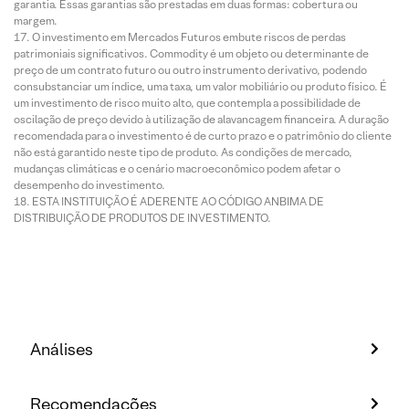
garantia. Essas garantias são prestadas em duas formas: cobertura ou
margem.
O investimento em Mercados Futuros embute riscos de perdas
patrimoniais significativos. Commodity é um objeto ou determinante de
preço de um contrato futuro ou outro instrumento derivativo, podendo
consubstanciar um índice, uma taxa, um valor mobiliário ou produto físico. É
um investimento de risco muito alto, que contempla a possibilidade de
oscilação de preço devido à utilização de alavancagem financeira. A duração
recomendada para o investimento é de curto prazo e o patrimônio do cliente
não está garantido neste tipo de produto. As condições de mercado,
mudanças climáticas e o cenário macroeconômico podem afetar o
desempenho do investimento.
ESTA INSTITUIÇÃO É ADERENTE AO CÓDIGO ANBIMA DE
DISTRIBUIÇÃO DE PRODUTOS DE INVESTIMENTO.
Análises
Recomendações