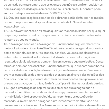
0800 77 20202. A Ouvidoria da XP Investimentos tem a missão de servir
de canal de contato sempre que os clientes que não se sentirem satisfeitos
com as soluções dadas pela empresa aos seus problemas. O contato pode
ser realizado por meio do telefone: 0800 722 3710.
O custo da operação e a política de cobrança estão definidos nas tabelas
de custos operacionais disponibilizadas no site da XP Investimentos:
www.xpi.com.br.
A XP Investimentos se exime de qualquer responsabilidade por quaisquer
prejuízos, diretos ou indiretos, que venham a decorrer da utilização deste
relatório ou seu conteúdo.
A Avaliação Técnica e a Avaliação de Fundamentos seguem diferentes
metodologias de análise. A Análise Técnica é executada seguindo conceitos
como tendência, suporte, resistência, candles, volumes, médias móveis
entre outros. Já a Análise Fundamentalista utiliza como informação os
resultados divulgados pelas companhias emissoras e suas projeções. Desta
forma, as opiniões dos Analistas Fundamentalistas, que buscam os melhores
retornos dadas as condições de mercado, o cenário macroeconômico e os
eventos específicos da empresa e do setor, podem divergir das opiniões dos
Analistas Técnicos, que visam identificar os movimentos mais prováveis dos
preços dos ativos, com utilização de “stops” para limitar as possíveis perdas.
Ação é uma fração do capital de uma empresa que é negociada no
mercado. É um título de renda variável, ou seja, um investimento no qual a
rentabilidade não é preestabelecida, varia conforme as cotações de
mercado. O investimento em ações é um investimento de alto risco e os
desempenhos anteriores não são necessariamente indicativos de resultados