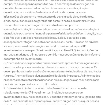
comporta a aplicação nos produtos e/ou a contratação dos serviços em
questão, bem como se há limitações de volume, concentração e/ou
quantidade para a aplicação desejada. Você pode consultar essas
informações diretamente no momento da transmissão da sua ordem ou,
ainda, consultando o risco geral da sua carteira na tela de carteira (Visão
Risco). Caso a sua pontuação de risco atual não comporte a
aplicação/contratação pretendida, ou caso existam limitações em relação à
quantidade e/ou volume financeiro para a referida aplicação/contratação, isto
significa que, com base na composição atual da sua carteira, esta
aplicação/contratação não está adequada ao seu perfil. Em caso de dúvidas
sobre o processo de adequação dos produtos oferecidos pela XP
Investimentos ao seu perfil de investidor, consulte o FAQ. As condições de
mercado, mudanças climáticas e o cenário macroeconômico podem afetar o
desempenho do investimento.
A rentabilidade de produtos financeiros pode apresentar variações e seu
preço ou valor pode aumentar ou diminuir num curto espaço de tempo. Os
desempenhos anteriores não são necessariamente indicativos de resultados
futuros. A rentabilidade divulgada não é líquida de impostos. As informações
presentes neste material são baseadas em simulações e os resultados reais
poderão ser significativamente diferentes.
Este relatório é destinado à circulação exclusiva para a rede de
relacionamento da XP Investimentos, incluindo assessores de
investimentos da XP e clientes da XP, podendo também ser divulgado no site
da XP. Fica proibida sua reprodução ou redistribuição para qualquer pessoa,