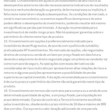
mercado. O investimento em ações é um investimento de alto risco e os
desempenhos anteriores não são necessariamente indicativos de resultados
futuros e nenhuma declaração ou garantia, de forma expressa ou implícita, é
feita neste material em relação a desempenhos. As condições de mercado, o
cenário macroeconômico, os eventos específicos da empresa e do setor
podem afetar o desempenho do investimento, podendo resultar até mesmo
em significativas perdas patrimoniais. A duração recomendada para o
investimento é de médio-longo prazo. Não há quaisquer garantias sobre o
patrimônio do cliente neste tipo de produto.
O investimento em opções é preferencialmente indicado para
investidores de perfil agressivo, de acordo com a política de suitability
praticada pela XP Investimentos. No mercado de opções, são negociados
direitos de compra ou venda de um bem por preço fixado em data futura,
devendo o adquirente do direito negociado pagar um prêmio ao vendedor tal
como num acordo seguro. As operações com esses derivativos são
consideradas de risco muito alto por apresentarem altas relações de risco e
retorno e algumas posições apresentarem a possibilidade de perdas
superiores ao capital investido. A duração recomendada para o investimento
é de curto prazo e o patrimônio do cliente não está garantido neste tipo de
produto.
O investimento em termos são contratos para compra ou a venda de uma
determinada quantidade de ações, a um preço fixado, para liquidação em
prazo determinado. O prazo do contrato a Termo é livremente escolhido
pelos investidores, obedecendo o prazo mínimo de 16 dias e máximo de 999
dias corridos. O preço será o valor da ação adicionado de uma parcela