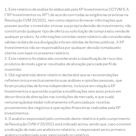
Este relatório de análise foi elaborado pela XP Investimentos CCTVM S.A.
(“XP Investimentos ou XP”) de acordo com todas as exigências previstas na
Resolução CVM 20/2021, tem como objetivo fornecer informações que
possam auxiliar o investidor a tomar sua própria decisão de investimento, não
constituindo qualquer tipo de oferta ou solicitação de compra e/ou venda de
qualquer produto. As informações contidas neste relatório são consideradas
válidas na data de sua divulgação e foram obtidas de fontes públicas. A XP
Investimentos não se responsabiliza por qualquer decisão tomada pelo
cliente com base no presente relatório.
Este relatório foi elaborado considerando a classificação de risco dos
produtos de modo a gerar resultados de alocação para cada perfil de
investidor.
O(s) signatário(s) deste relatório declara(m) que as recomendações
refletem única e exclusivamente suas análises e opiniões pessoais, que
foram produzidas de forma independente, inclusive em relação à XP
Investimentos e que estão sujeitas a modificações sem aviso prévio em
decorrência de alterações nas condições de mercado, e que sua(s)
remuneração(es) é(são) indiretamente influenciada por receitas
provenientes dos negócios e operações financeiras realizadas pela XP
Investimentos.
O analista responsável pelo conteúdo deste relatório e pelo cumprimento
da Resolução CVM nº 20/2021 está indicado acima, sendo que, caso constem
a indicação de mais um analista no relatório, o responsável será o primeiro
analista credenciado a ser mencionado no relatório.