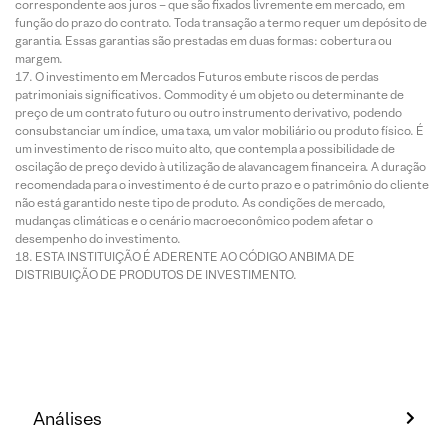
correspondente aos juros – que são fixados livremente em mercado, em
função do prazo do contrato. Toda transação a termo requer um depósito de
garantia. Essas garantias são prestadas em duas formas: cobertura ou
margem.
O investimento em Mercados Futuros embute riscos de perdas
patrimoniais significativos. Commodity é um objeto ou determinante de
preço de um contrato futuro ou outro instrumento derivativo, podendo
consubstanciar um índice, uma taxa, um valor mobiliário ou produto físico. É
um investimento de risco muito alto, que contempla a possibilidade de
oscilação de preço devido à utilização de alavancagem financeira. A duração
recomendada para o investimento é de curto prazo e o patrimônio do cliente
não está garantido neste tipo de produto. As condições de mercado,
mudanças climáticas e o cenário macroeconômico podem afetar o
desempenho do investimento.
ESTA INSTITUIÇÃO É ADERENTE AO CÓDIGO ANBIMA DE
DISTRIBUIÇÃO DE PRODUTOS DE INVESTIMENTO.
Análises