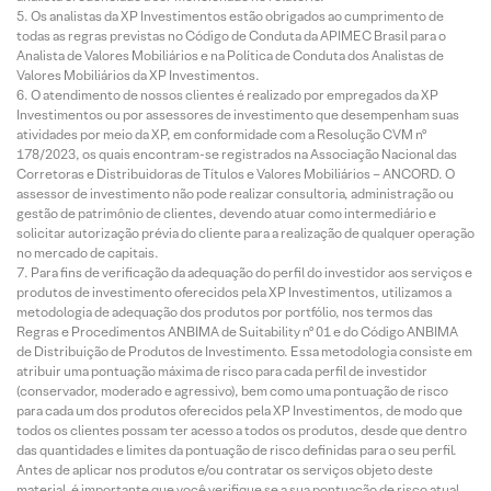
Os analistas da XP Investimentos estão obrigados ao cumprimento de
todas as regras previstas no Código de Conduta da APIMEC Brasil para o
Analista de Valores Mobiliários e na Política de Conduta dos Analistas de
Valores Mobiliários da XP Investimentos.
O atendimento de nossos clientes é realizado por empregados da XP
Investimentos ou por assessores de investimento que desempenham suas
atividades por meio da XP, em conformidade com a Resolução CVM nº
178/2023, os quais encontram-se registrados na Associação Nacional das
Corretoras e Distribuidoras de Títulos e Valores Mobiliários – ANCORD. O
assessor de investimento não pode realizar consultoria, administração ou
gestão de patrimônio de clientes, devendo atuar como intermediário e
solicitar autorização prévia do cliente para a realização de qualquer operação
no mercado de capitais.
Para fins de verificação da adequação do perfil do investidor aos serviços e
produtos de investimento oferecidos pela XP Investimentos, utilizamos a
metodologia de adequação dos produtos por portfólio, nos termos das
Regras e Procedimentos ANBIMA de Suitability nº 01 e do Código ANBIMA
de Distribuição de Produtos de Investimento. Essa metodologia consiste em
atribuir uma pontuação máxima de risco para cada perfil de investidor
(conservador, moderado e agressivo), bem como uma pontuação de risco
para cada um dos produtos oferecidos pela XP Investimentos, de modo que
todos os clientes possam ter acesso a todos os produtos, desde que dentro
das quantidades e limites da pontuação de risco definidas para o seu perfil.
Antes de aplicar nos produtos e/ou contratar os serviços objeto deste
material, é importante que você verifique se a sua pontuação de risco atual