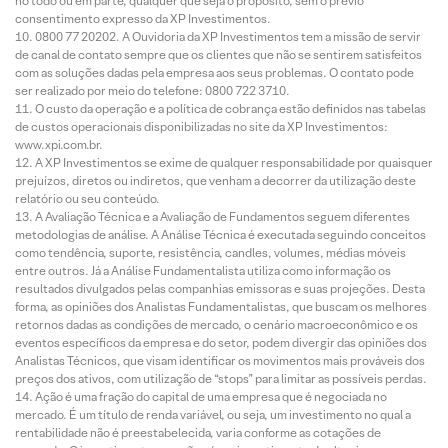
no todo ou em parte, qualquer que seja o propósito, sem o prévio
consentimento expresso da XP Investimentos.
0800 77 20202. A Ouvidoria da XP Investimentos tem a missão de servir
de canal de contato sempre que os clientes que não se sentirem satisfeitos
com as soluções dadas pela empresa aos seus problemas. O contato pode
ser realizado por meio do telefone: 0800 722 3710.
O custo da operação e a política de cobrança estão definidos nas tabelas
de custos operacionais disponibilizadas no site da XP Investimentos:
www.xpi.com.br.
A XP Investimentos se exime de qualquer responsabilidade por quaisquer
prejuízos, diretos ou indiretos, que venham a decorrer da utilização deste
relatório ou seu conteúdo.
A Avaliação Técnica e a Avaliação de Fundamentos seguem diferentes
metodologias de análise. A Análise Técnica é executada seguindo conceitos
como tendência, suporte, resistência, candles, volumes, médias móveis
entre outros. Já a Análise Fundamentalista utiliza como informação os
resultados divulgados pelas companhias emissoras e suas projeções. Desta
forma, as opiniões dos Analistas Fundamentalistas, que buscam os melhores
retornos dadas as condições de mercado, o cenário macroeconômico e os
eventos específicos da empresa e do setor, podem divergir das opiniões dos
Analistas Técnicos, que visam identificar os movimentos mais prováveis dos
preços dos ativos, com utilização de “stops” para limitar as possíveis perdas.
Ação é uma fração do capital de uma empresa que é negociada no
mercado. É um título de renda variável, ou seja, um investimento no qual a
rentabilidade não é preestabelecida, varia conforme as cotações de