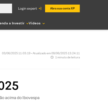
login expert
Abra sua conta XP
enda a Investir
Vídeos
03/06/2025 11:03:19 • Atualizado em 09/06/2025 13:24:11
1 minuto de leitura
2025
ção acima do Ibovespa