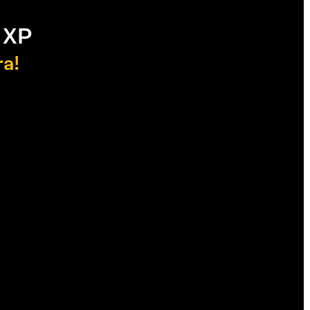
 XP
ra!