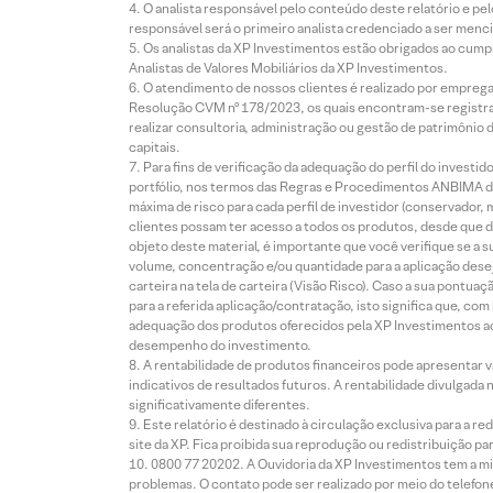
O analista responsável pelo conteúdo deste relatório e pe
responsável será o primeiro analista credenciado a ser menci
Os analistas da XP Investimentos estão obrigados ao cumpr
Analistas de Valores Mobiliários da XP Investimentos.
O atendimento de nossos clientes é realizado por empreg
Resolução CVM nº 178/2023, os quais encontram-se registrad
realizar consultoria, administração ou gestão de patrimônio 
capitais.
Para fins de verificação da adequação do perfil do invest
portfólio, nos termos das Regras e Procedimentos ANBIMA de
máxima de risco para cada perfil de investidor (conservado
clientes possam ter acesso a todos os produtos, desde que de
objeto deste material, é importante que você verifique se a
volume, concentração e/ou quantidade para a aplicação dese
carteira na tela de carteira (Visão Risco). Caso a sua pontu
para a referida aplicação/contratação, isto significa que, co
adequação dos produtos oferecidos pela XP Investimentos ao
desempenho do investimento.
A rentabilidade de produtos financeiros pode apresentar
indicativos de resultados futuros. A rentabilidade divulgada
significativamente diferentes.
Este relatório é destinado à circulação exclusiva para a 
site da XP. Fica proibida sua reprodução ou redistribuição p
0800 77 20202. A Ouvidoria da XP Investimentos tem a mi
problemas. O contato pode ser realizado por meio do telefon