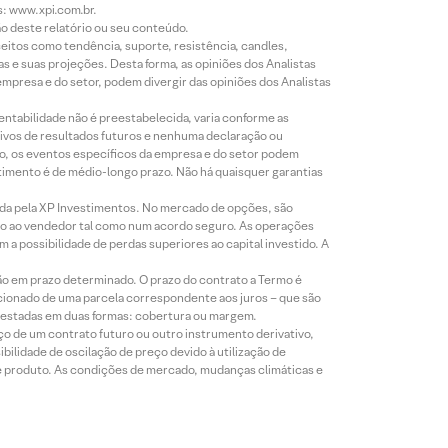
s: www.xpi.com.br.
ão deste relatório ou seu conteúdo.
eitos como tendência, suporte, resistência, candles,
s e suas projeções. Desta forma, as opiniões dos Analistas
presa e do setor, podem divergir das opiniões dos Analistas
entabilidade não é preestabelecida, varia conforme as
ivos de resultados futuros e nenhuma declaração ou
co, os eventos específicos da empresa e do setor podem
timento é de médio-longo prazo. Não há quaisquer garantias
icada pela XP Investimentos. No mercado de opções, são
mio ao vendedor tal como num acordo seguro. As operações
a possibilidade de perdas superiores ao capital investido. A
ão em prazo determinado. O prazo do contrato a Termo é
icionado de uma parcela correspondente aos juros – que são
prestadas em duas formas: cobertura ou margem.
o de um contrato futuro ou outro instrumento derivativo,
bilidade de oscilação de preço devido à utilização de
de produto. As condições de mercado, mudanças climáticas e