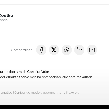
Coelho
Ações
Compartilhar:
u a cobertura da Carteira Valor.
cer durante todo o mês na composição, que será reavaliada
 análise técnica, de modo a acompanhar o fluxo e a