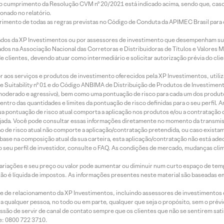
lo cumprimento da Resolução CVM nº 20/2021 está indicado acima, sendo que, caso 
onado no relatório.
imento de todas as regras previstas no Código de Conduta da APIMEC Brasil para o 
ados da XP Investimentos ou por assessores de investimento que desempenham sua
os na Associação Nacional das Corretoras e Distribuidoras de Títulos e Valores 
de clientes, devendo atuar como intermediário e solicitar autorização prévia do cl
idor aos serviços e produtos de investimento oferecidos pela XP Investimentos, uti
 Suitability nº 01 e do Código ANBIMA de Distribuição de Produtos de Investimen
r, moderado e agressivo), bem como uma pontuação de risco para cada um dos produ
ntro das quantidades e limites da pontuação de risco definidas para o seu perfil. A
 sua pontuação de risco atual comporta a aplicação nos produtos e/ou a contratação
jada. Você pode consultar essas informações diretamente no momento da transmissã
ação de risco atual não comporte a aplicação/contratação pretendida, ou caso exista
m base na composição atual da sua carteira, esta aplicação/contratação não está ad
 seu perfil de investidor, consulte o FAQ. As condições de mercado, mudanças cl
 variações e seu preço ou valor pode aumentar ou diminuir num curto espaço de t
 não é líquida de impostos. As informações presentes neste material são baseadas e
rede de relacionamento da XP Investimentos, incluindo assessores de investimentos
ara qualquer pessoa, no todo ou em parte, qualquer que seja o propósito, sem o pr
ssão de servir de canal de contato sempre que os clientes que não se sentirem sat
e: 0800 722 3710.