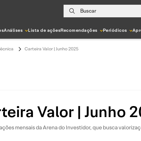
Buscar
os
Análises
Lista de ações
Recomendações
Periódicos
Apr
Técnica
Carteira Valor | Junho 2025
teira Valor | Junho 
ções mensais da Arena do Investidor, que busca valoriza