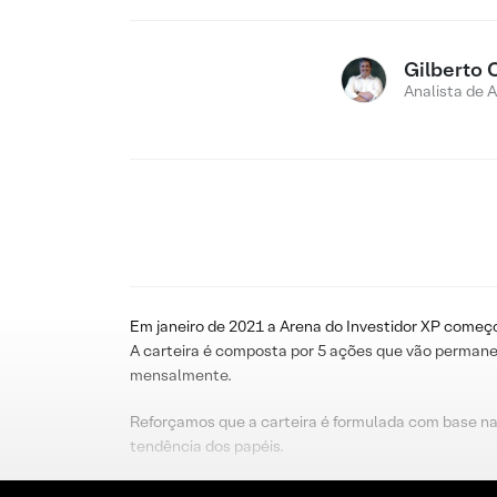
Gilberto 
Analista de 
Em janeiro de 2021 a Arena do Investidor XP começo
A carteira é composta por 5 ações que vão permane
mensalmente.
Reforçamos que a carteira é formulada com base na
tendência dos papéis.