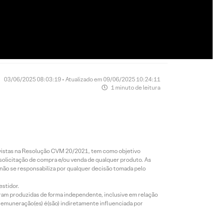
03/06/2025 08:03:19 • Atualizado em 09/06/2025 10:24:11
1 minuto de leitura
revistas na Resolução CVM 20/2021, tem como objetivo
 solicitação de compra e/ou venda de qualquer produto. As
 não se responsabiliza por qualquer decisão tomada pelo
estidor.
foram produzidas de forma independente, inclusive em relação
 remuneração(es) é(são) indiretamente influenciada por