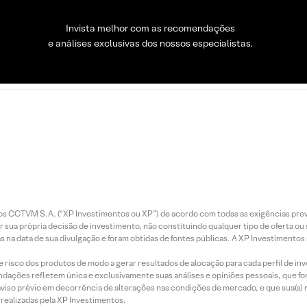
Invista melhor com as recomendações
e análises exclusivas dos nossos especialistas.
entos CCTVM S.A. (“XP Investimentos ou XP”) de acordo com todas as exigências p
r sua própria decisão de investimento, não constituindo qualquer tipo de oferta ou
s na data de sua divulgação e foram obtidas de fontes públicas. A XP Investimentos
e risco dos produtos de modo a gerar resultados de alocação para cada perfil de inv
mendações refletem única e exclusivamente suas análises e opiniões pessoais, que 
aviso prévio em decorrência de alterações nas condições de mercado, e que sua(s)
realizadas pela XP Investimentos.