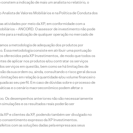
constem a indicação de mais um analista no relatório, o
Analista de Valores Mobiliários e na Política de Conduta dos
s atividades por meio da XP, em conformidade com a
Mobiliários – ANCORD. O assessor de investimento não pode
iente para a realização de qualquer operação no mercado de
lizamos a metodologia de adequação dos produtos por
to. Essa metodologia consiste em atribuir uma pontuação
tos oferecidos pela XP Investimentos, de modo que todos os
ntes de aplicar nos produtos e/ou contratar os serviços
 dos serviços em questão, bem como se há limitações de
o da sua ordem ou, ainda, consultando o risco geral da sua
m limitações em relação à quantidade e/ou volume financeiro
equada ao seu perfil. Em caso de dúvidas sobre o processo de
imáticas e o cenário macroeconômico podem afetar o
empo. Os desempenhos anteriores não são necessariamente
m simulações e os resultados reais poderão ser
 da XP e clientes da XP, podendo também ser divulgado no
évio consentimento expresso da XP Investimentos.
isfeitos com as soluções dadas pela empresa aos seus