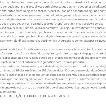
dos nas tabelas de custos operacionais disponibilizadas no site da XP Investimento
 por quaisquer prejuízos, diretos ou indiretos, que venham a decorrer da utilizaç
 diferentes metodologias de análise. A Análise Técnica é executada seguindo conc
alista utiliza como informação os resultados divulgados pelas companhias emissora
 condições de mercado, o cenário macroeconômico e os eventos específicos da em
dos preços dos ativos, com utilização de “stops” para limitar as possíveis perdas.
ada no mercado. É um título de renda variável, ou seja, um investimento no qual a r
mento de alto risco e os desempenhos anteriores não são necessariamente indicat
terial em relação a desempenhos. As condições de mercado, o cenário macroeconômi
mesmo em significativas perdas patrimoniais. A duração recomendada para o inves
ra investidores de perfil agressivo, de acordo com a política de suitability prat
 fixado em data futura, devendo o adquirente do direito negociado pagar um prê
or apresentarem altas relações de risco e retorno e algumas posições apresentarem 
o patrimônio do cliente não está garantido neste tipo de produto.
 venda de uma determinada quantidade de ações, a um preço fixado, para liquidaç
 mínimo de 16 dias e máximo de 999 dias corridos. O preço será o valor da ação ad
ato. Toda transação a termo requer um depósito de garantia. Essas garantias são 
rdas patrimoniais significativos. Commodity é um objeto ou determinante de preç
rio ou produto físico. É um investimento de risco muito alto, que contempla a possi
imento é de curto prazo e o patrimônio do cliente não está garantido neste tipo 
nvestimento.
DE DISTRIBUIÇÃO DE PRODUTOS DE INVESTIMENTO.