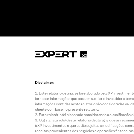
Disclaimer:
Este relatório de análise foi elaborado pela XP Investim
fornecer informações que possam auxiliar o investidor a toma
informações contidas neste relatório são consideradas válida
cliente com base no presente relatório.
Este relatório foi elaborado considerando a classificação d
O(s) signatário(s) deste relatório declara(m) que as reco
à XP Investimentos e que estão sujeitas a modificações sem 
receitas provenientes dos negócios e operações financeiras 