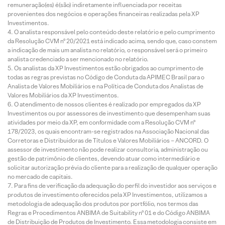
remuneração(es) é(são) indiretamente influenciada por receitas
provenientes dos negócios e operações financeiras realizadas pela XP
Investimentos.
O analista responsável pelo conteúdo deste relatório e pelo cumprimento
da Resolução CVM nº 20/2021 está indicado acima, sendo que, caso constem
a indicação de mais um analista no relatório, o responsável será o primeiro
analista credenciado a ser mencionado no relatório.
Os analistas da XP Investimentos estão obrigados ao cumprimento de
todas as regras previstas no Código de Conduta da APIMEC Brasil para o
Analista de Valores Mobiliários e na Política de Conduta dos Analistas de
Valores Mobiliários da XP Investimentos.
O atendimento de nossos clientes é realizado por empregados da XP
Investimentos ou por assessores de investimento que desempenham suas
atividades por meio da XP, em conformidade com a Resolução CVM nº
178/2023, os quais encontram-se registrados na Associação Nacional das
Corretoras e Distribuidoras de Títulos e Valores Mobiliários – ANCORD. O
assessor de investimento não pode realizar consultoria, administração ou
gestão de patrimônio de clientes, devendo atuar como intermediário e
solicitar autorização prévia do cliente para a realização de qualquer operação
no mercado de capitais.
Para fins de verificação da adequação do perfil do investidor aos serviços e
produtos de investimento oferecidos pela XP Investimentos, utilizamos a
metodologia de adequação dos produtos por portfólio, nos termos das
Regras e Procedimentos ANBIMA de Suitability nº 01 e do Código ANBIMA
de Distribuição de Produtos de Investimento. Essa metodologia consiste em