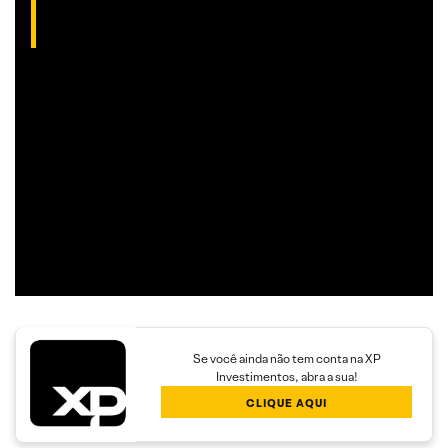
(CNPI-T EM-832
)
Gibex, como é conhecido no mercado, é analista certificado
pela Apimec e criador do indicador “Gibex Sossegado”.
Começou a trabalhar no mercado financeiro há 26 anos e se
apaixonou pela análise técnica. Foi eleito como a “Melhor
Carteira de Ações” do Brasil em 2017, segundo o Ranking
Exame.
Se você ainda não tem conta na XP
Investimentos, abra a sua!
CLIQUE AQUI