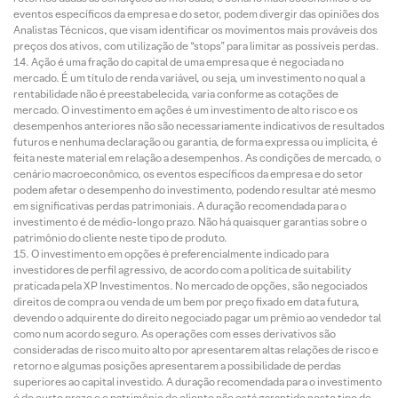
eventos específicos da empresa e do setor, podem divergir das opiniões dos
Analistas Técnicos, que visam identificar os movimentos mais prováveis dos
preços dos ativos, com utilização de “stops” para limitar as possíveis perdas.
Ação é uma fração do capital de uma empresa que é negociada no
mercado. É um título de renda variável, ou seja, um investimento no qual a
rentabilidade não é preestabelecida, varia conforme as cotações de
mercado. O investimento em ações é um investimento de alto risco e os
desempenhos anteriores não são necessariamente indicativos de resultados
futuros e nenhuma declaração ou garantia, de forma expressa ou implícita, é
feita neste material em relação a desempenhos. As condições de mercado, o
cenário macroeconômico, os eventos específicos da empresa e do setor
podem afetar o desempenho do investimento, podendo resultar até mesmo
em significativas perdas patrimoniais. A duração recomendada para o
investimento é de médio-longo prazo. Não há quaisquer garantias sobre o
patrimônio do cliente neste tipo de produto.
O investimento em opções é preferencialmente indicado para
investidores de perfil agressivo, de acordo com a política de suitability
praticada pela XP Investimentos. No mercado de opções, são negociados
direitos de compra ou venda de um bem por preço fixado em data futura,
devendo o adquirente do direito negociado pagar um prêmio ao vendedor tal
como num acordo seguro. As operações com esses derivativos são
consideradas de risco muito alto por apresentarem altas relações de risco e
retorno e algumas posições apresentarem a possibilidade de perdas
superiores ao capital investido. A duração recomendada para o investimento
é de curto prazo e o patrimônio do cliente não está garantido neste tipo de