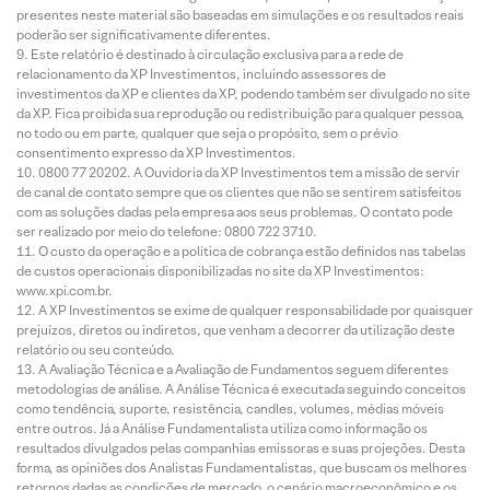
presentes neste material são baseadas em simulações e os resultados reais
poderão ser significativamente diferentes.
Este relatório é destinado à circulação exclusiva para a rede de
relacionamento da XP Investimentos, incluindo assessores de
investimentos da XP e clientes da XP, podendo também ser divulgado no site
da XP. Fica proibida sua reprodução ou redistribuição para qualquer pessoa,
no todo ou em parte, qualquer que seja o propósito, sem o prévio
consentimento expresso da XP Investimentos.
0800 77 20202. A Ouvidoria da XP Investimentos tem a missão de servir
de canal de contato sempre que os clientes que não se sentirem satisfeitos
com as soluções dadas pela empresa aos seus problemas. O contato pode
ser realizado por meio do telefone: 0800 722 3710.
O custo da operação e a política de cobrança estão definidos nas tabelas
de custos operacionais disponibilizadas no site da XP Investimentos:
www.xpi.com.br.
A XP Investimentos se exime de qualquer responsabilidade por quaisquer
prejuízos, diretos ou indiretos, que venham a decorrer da utilização deste
relatório ou seu conteúdo.
A Avaliação Técnica e a Avaliação de Fundamentos seguem diferentes
metodologias de análise. A Análise Técnica é executada seguindo conceitos
como tendência, suporte, resistência, candles, volumes, médias móveis
entre outros. Já a Análise Fundamentalista utiliza como informação os
resultados divulgados pelas companhias emissoras e suas projeções. Desta
forma, as opiniões dos Analistas Fundamentalistas, que buscam os melhores
retornos dadas as condições de mercado, o cenário macroeconômico e os