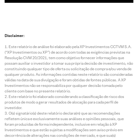
Disclaimer:
Este relatório de análise foi elaborado pela XP Investimentos CCTVM S.A.
(“XP Investimentos ou XP”) de acordo com todas as exigências previstas na
Resolução CVM 20/2021, tem como objetivo fornecer informações que
possam auxiliar o investidor a tomar sua própria decisão de investimento, não
constituindo qualquer tipo de oferta ou solicitação de compra e/ou venda de
qualquer produto. As informações contidas neste relatório são consideradas
válidas na data de sua divulgação e foram obtidas de fontes públicas. A XP
Investimentos não se responsabiliza por qualquer decisão tomada pelo
cliente com base no presente relatório.
Este relatório foi elaborado considerando a classificação de risco dos
produtos de modo a gerar resultados de alocação para cada perfil de
investidor.
O(s) signatário(s) deste relatório declara(m) que as recomendações
refletem única e exclusivamente suas análises e opiniões pessoais, que
foram produzidas de forma independente, inclusive em relação à XP
Investimentos e que estão sujeitas a modificações sem aviso prévio em
decorrência de alterações nas condições de mercado, e que sua(s)