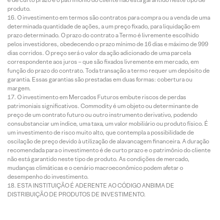
produto.
O investimento em termos são contratos para compra ou a venda de uma
determinada quantidade de ações, a um preço fixado, para liquidação em
prazo determinado. O prazo do contrato a Termo é livremente escolhido
pelos investidores, obedecendo o prazo mínimo de 16 dias e máximo de 999
dias corridos. O preço será o valor da ação adicionado de uma parcela
correspondente aos juros – que são fixados livremente em mercado, em
função do prazo do contrato. Toda transação a termo requer um depósito de
garantia. Essas garantias são prestadas em duas formas: cobertura ou
margem.
O investimento em Mercados Futuros embute riscos de perdas
patrimoniais significativos. Commodity é um objeto ou determinante de
preço de um contrato futuro ou outro instrumento derivativo, podendo
consubstanciar um índice, uma taxa, um valor mobiliário ou produto físico. É
um investimento de risco muito alto, que contempla a possibilidade de
oscilação de preço devido à utilização de alavancagem financeira. A duração
recomendada para o investimento é de curto prazo e o patrimônio do cliente
não está garantido neste tipo de produto. As condições de mercado,
mudanças climáticas e o cenário macroeconômico podem afetar o
desempenho do investimento.
ESTA INSTITUIÇÃO É ADERENTE AO CÓDIGO ANBIMA DE
DISTRIBUIÇÃO DE PRODUTOS DE INVESTIMENTO.