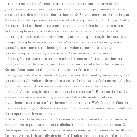
atribuir uma pontuação máxima de risco para cada perfil de investidor
(conservador, moderado e agressivo), bem como uma pontuação de risco
para cada um dos produtos oferecidos pela XP Investimentos, de modo que
todos os clientes possam ter acesso a todos os produtos, desde que dentro
das quantidades e limites da pontuação de risco definidas para o seu perfil.
Antes de aplicar nos produtos e/ou contratar os serviços objeto deste
material, é importante que você verifique se a sua pontuação de risco atual
comporta a aplicação nos produtos e/ou a contratação dos serviços em
questão, bem como se há limitações de volume, concentração e/ou
quantidade para a aplicação desejada. Você pode consultar essas
informações diretamente no momento da transmissão da sua ordem ou,
ainda, consultando o risco geral da sua carteira na tela de carteira (Visão
Risco). Caso a sua pontuação de risco atual não comporte a
aplicação/contratação pretendida, ou caso existam limitações em relação à
quantidade e/ou volume financeiro para a referida aplicação/contratação, isto
significa que, com base na composição atual da sua carteira, esta
aplicação/contratação não está adequada ao seu perfil. Em caso de dúvidas
sobre o processo de adequação dos produtos oferecidos pela XP
Investimentos ao seu perfil de investidor, consulte o FAQ. As condições de
mercado, mudanças climáticas e o cenário macroeconômico podem afetar o
desempenho do investimento.
A rentabilidade de produtos financeiros pode apresentar variações e seu
preço ou valor pode aumentar ou diminuir num curto espaço de tempo. Os
desempenhos anteriores não são necessariamente indicativos de resultados
futuros. A rentabilidade divulgada não é líquida de impostos. As informações