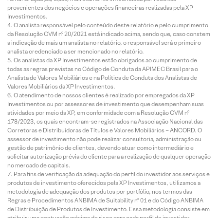
provenientes dos negócios e operações financeiras realizadas pela XP
Investimentos.
O analista responsável pelo conteúdo deste relatório e pelo cumprimento
da Resolução CVM nº 20/2021 está indicado acima, sendo que, caso constem
a indicação de mais um analista no relatório, o responsável será o primeiro
analista credenciado a ser mencionado no relatório.
Os analistas da XP Investimentos estão obrigados ao cumprimento de
todas as regras previstas no Código de Conduta da APIMEC Brasil para o
Analista de Valores Mobiliários e na Política de Conduta dos Analistas de
Valores Mobiliários da XP Investimentos.
O atendimento de nossos clientes é realizado por empregados da XP
Investimentos ou por assessores de investimento que desempenham suas
atividades por meio da XP, em conformidade com a Resolução CVM nº
178/2023, os quais encontram-se registrados na Associação Nacional das
Corretoras e Distribuidoras de Títulos e Valores Mobiliários – ANCORD. O
assessor de investimento não pode realizar consultoria, administração ou
gestão de patrimônio de clientes, devendo atuar como intermediário e
solicitar autorização prévia do cliente para a realização de qualquer operação
no mercado de capitais.
Para fins de verificação da adequação do perfil do investidor aos serviços e
produtos de investimento oferecidos pela XP Investimentos, utilizamos a
metodologia de adequação dos produtos por portfólio, nos termos das
Regras e Procedimentos ANBIMA de Suitability nº 01 e do Código ANBIMA
de Distribuição de Produtos de Investimento. Essa metodologia consiste em
atribuir uma pontuação máxima de risco para cada perfil de investidor