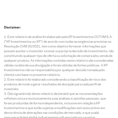
Disclaimer:
Este relatório de análise foi elaborado pela XP Investimentos CCTVM S.A.
(“XP Investimentos ou XP”) de acordo com todas as exigências previstas na
Resolução CVM 20/2021, tem como objetivo fornecer informações que
possam auxiliar o investidor a tomar sua própria decisão de investimento, não
constituindo qualquer tipo de oferta ou solicitação de compra e/ou venda de
qualquer produto. As informações contidas neste relatório são consideradas
válidas na data de sua divulgação e foram obtidas de fontes públicas. A XP
Investimentos não se responsabiliza por qualquer decisão tomada pelo
cliente com base no presente relatório.
Este relatório foi elaborado considerando a classificação de risco dos
produtos de modo a gerar resultados de alocação para cada perfil de
investidor.
O(s) signatário(s) deste relatório declara(m) que as recomendações
refletem única e exclusivamente suas análises e opiniões pessoais, que
foram produzidas de forma independente, inclusive em relação à XP
Investimentos e que estão sujeitas a modificações sem aviso prévio em
decorrência de alterações nas condições de mercado, e que sua(s)
remuneração(es) é(são) indiretamente influenciada por receitas