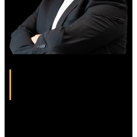
Gilberto Coelho, analista técnico da XP
(CNPI-T EM-832
)
Gibex, como é conhecido no mercado, é analista certificado
pela Apimec e criador do indicador “Gibex Sossegado”.
Começou a trabalhar no mercado financeiro há 26 anos e se