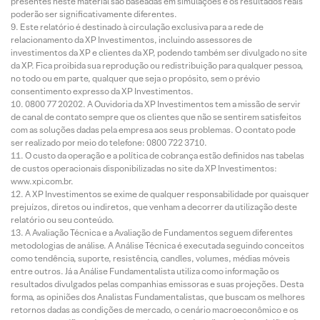
presentes neste material são baseadas em simulações e os resultados reais
poderão ser significativamente diferentes.
Este relatório é destinado à circulação exclusiva para a rede de
relacionamento da XP Investimentos, incluindo assessores de
investimentos da XP e clientes da XP, podendo também ser divulgado no site
da XP. Fica proibida sua reprodução ou redistribuição para qualquer pessoa,
no todo ou em parte, qualquer que seja o propósito, sem o prévio
consentimento expresso da XP Investimentos.
0800 77 20202. A Ouvidoria da XP Investimentos tem a missão de servir
de canal de contato sempre que os clientes que não se sentirem satisfeitos
com as soluções dadas pela empresa aos seus problemas. O contato pode
ser realizado por meio do telefone: 0800 722 3710.
O custo da operação e a política de cobrança estão definidos nas tabelas
de custos operacionais disponibilizadas no site da XP Investimentos:
www.xpi.com.br.
A XP Investimentos se exime de qualquer responsabilidade por quaisquer
prejuízos, diretos ou indiretos, que venham a decorrer da utilização deste
relatório ou seu conteúdo.
A Avaliação Técnica e a Avaliação de Fundamentos seguem diferentes
metodologias de análise. A Análise Técnica é executada seguindo conceitos
como tendência, suporte, resistência, candles, volumes, médias móveis
entre outros. Já a Análise Fundamentalista utiliza como informação os
resultados divulgados pelas companhias emissoras e suas projeções. Desta
forma, as opiniões dos Analistas Fundamentalistas, que buscam os melhores
retornos dadas as condições de mercado, o cenário macroeconômico e os