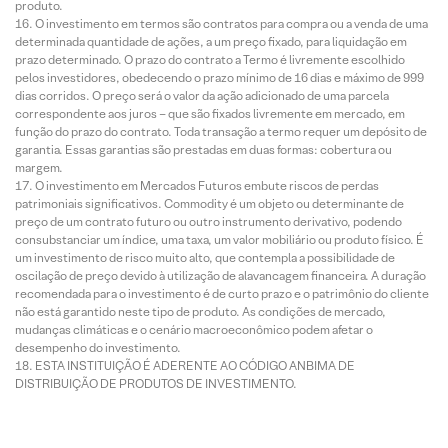
produto.
O investimento em termos são contratos para compra ou a venda de uma
determinada quantidade de ações, a um preço fixado, para liquidação em
prazo determinado. O prazo do contrato a Termo é livremente escolhido
pelos investidores, obedecendo o prazo mínimo de 16 dias e máximo de 999
dias corridos. O preço será o valor da ação adicionado de uma parcela
correspondente aos juros – que são fixados livremente em mercado, em
função do prazo do contrato. Toda transação a termo requer um depósito de
garantia. Essas garantias são prestadas em duas formas: cobertura ou
margem.
O investimento em Mercados Futuros embute riscos de perdas
patrimoniais significativos. Commodity é um objeto ou determinante de
preço de um contrato futuro ou outro instrumento derivativo, podendo
consubstanciar um índice, uma taxa, um valor mobiliário ou produto físico. É
um investimento de risco muito alto, que contempla a possibilidade de
oscilação de preço devido à utilização de alavancagem financeira. A duração
recomendada para o investimento é de curto prazo e o patrimônio do cliente
não está garantido neste tipo de produto. As condições de mercado,
mudanças climáticas e o cenário macroeconômico podem afetar o
desempenho do investimento.
ESTA INSTITUIÇÃO É ADERENTE AO CÓDIGO ANBIMA DE
DISTRIBUIÇÃO DE PRODUTOS DE INVESTIMENTO.