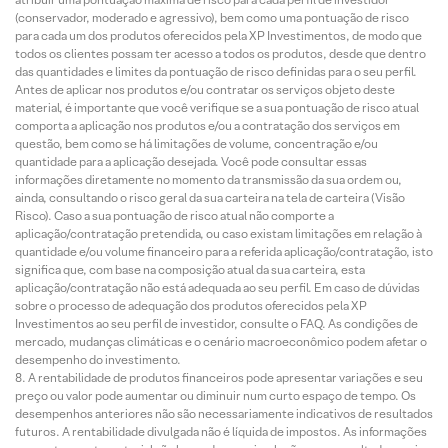
(conservador, moderado e agressivo), bem como uma pontuação de risco
para cada um dos produtos oferecidos pela XP Investimentos, de modo que
todos os clientes possam ter acesso a todos os produtos, desde que dentro
das quantidades e limites da pontuação de risco definidas para o seu perfil.
Antes de aplicar nos produtos e/ou contratar os serviços objeto deste
material, é importante que você verifique se a sua pontuação de risco atual
comporta a aplicação nos produtos e/ou a contratação dos serviços em
questão, bem como se há limitações de volume, concentração e/ou
quantidade para a aplicação desejada. Você pode consultar essas
informações diretamente no momento da transmissão da sua ordem ou,
ainda, consultando o risco geral da sua carteira na tela de carteira (Visão
Risco). Caso a sua pontuação de risco atual não comporte a
aplicação/contratação pretendida, ou caso existam limitações em relação à
quantidade e/ou volume financeiro para a referida aplicação/contratação, isto
significa que, com base na composição atual da sua carteira, esta
aplicação/contratação não está adequada ao seu perfil. Em caso de dúvidas
sobre o processo de adequação dos produtos oferecidos pela XP
Investimentos ao seu perfil de investidor, consulte o FAQ. As condições de
mercado, mudanças climáticas e o cenário macroeconômico podem afetar o
desempenho do investimento.
A rentabilidade de produtos financeiros pode apresentar variações e seu
preço ou valor pode aumentar ou diminuir num curto espaço de tempo. Os
desempenhos anteriores não são necessariamente indicativos de resultados
futuros. A rentabilidade divulgada não é líquida de impostos. As informações