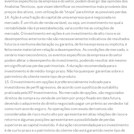
eventos específicos da empresa e do setor, podem divergir das opiniões dos
Analistas Técnicos, que visam identificar os movimentos mais prováveis dos
preços dos ativos, com utilização de “stops” para limitar as possíveis perdas.
Ação é uma fração do capital de uma empresa que é negociada no
mercado. É um título de renda variável, ou seja, um investimento no qual a
rentabilidade não é preestabelecida, varia conforme as cotações de
mercado. O investimento em ações é um investimento de alto risco e os
desempenhos anteriores não são necessariamente indicativos de resultados
futuros e nenhuma declaração ou garantia, de forma expressa ou implícita, é
feita neste material em relação a desempenhos. As condições de mercado, o
cenário macroeconômico, os eventos específicos da empresa e do setor
podem afetar o desempenho do investimento, podendo resultar até mesmo
em significativas perdas patrimoniais. A duração recomendada para o
investimento é de médio-longo prazo. Não há quaisquer garantias sobre o
patrimônio do cliente neste tipo de produto.
O investimento em opções é preferencialmente indicado para
investidores de perfil agressivo, de acordo com a política de suitability
praticada pela XP Investimentos. No mercado de opções, são negociados
direitos de compra ou venda de um bem por preço fixado em data futura,
devendo o adquirente do direito negociado pagar um prêmio ao vendedor tal
como num acordo seguro. As operações com esses derivativos são
consideradas de risco muito alto por apresentarem altas relações de risco e
retorno e algumas posições apresentarem a possibilidade de perdas
superiores ao capital investido. A duração recomendada para o investimento
é de curto prazo e o patrimônio do cliente não está garantido neste tipo de