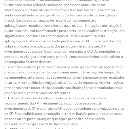
quantidade para a aplicação desejada. Você pode consultar essas
informações diretamente no momento da transmissão da sua ordem ou,
ainda, consultando o risco geral da sua carteira na tela de carteira (Visão
Risco). Caso a sua pontuação de risco atual não comporte a
aplicação/contratação pretendida, ou caso existam limitações em relação à
quantidade e/ou volume financeiro para a referida aplicação/contratação, isto
significa que, com base na composição atual da sua carteira, esta
aplicação/contratação não está adequada ao seu perfil. Em caso de dúvidas
sobre o processo de adequação dos produtos oferecidos pela XP
Investimentos ao seu perfil de investidor, consulte o FAQ. As condições de
mercado, mudanças climáticas e o cenário macroeconômico podem afetar o
desempenho do investimento.
A rentabilidade de produtos financeiros pode apresentar variações e seu
preço ou valor pode aumentar ou diminuir num curto espaço de tempo. Os
desempenhos anteriores não são necessariamente indicativos de resultados
futuros. A rentabilidade divulgada não é líquida de impostos. As informações
presentes neste material são baseadas em simulações e os resultados reais
poderão ser significativamente diferentes.
Este relatório é destinado à circulação exclusiva para a rede de
relacionamento da XP Investimentos, incluindo assessores de
investimentos da XP e clientes da XP, podendo também ser divulgado no site
da XP. Fica proibida sua reprodução ou redistribuição para qualquer pessoa,
no todo ou em parte, qualquer que seja o propósito, sem o prévio
consentimento expresso da XP Investimentos.