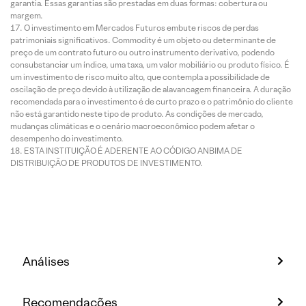
garantia. Essas garantias são prestadas em duas formas: cobertura ou
margem.
O investimento em Mercados Futuros embute riscos de perdas
patrimoniais significativos. Commodity é um objeto ou determinante de
preço de um contrato futuro ou outro instrumento derivativo, podendo
consubstanciar um índice, uma taxa, um valor mobiliário ou produto físico. É
um investimento de risco muito alto, que contempla a possibilidade de
oscilação de preço devido à utilização de alavancagem financeira. A duração
recomendada para o investimento é de curto prazo e o patrimônio do cliente
não está garantido neste tipo de produto. As condições de mercado,
mudanças climáticas e o cenário macroeconômico podem afetar o
desempenho do investimento.
ESTA INSTITUIÇÃO É ADERENTE AO CÓDIGO ANBIMA DE
DISTRIBUIÇÃO DE PRODUTOS DE INVESTIMENTO.
Análises
Recomendações