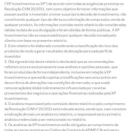
(“XP Investimentos ou XP”) de acordo com todas as exigências previstas na
Resolução CVM 20/2021, tem como objetivo fornecer informações que
possam auxiliar o investidor a tomar sua própria decisão de investimento, não
constituindo qualquer tipo de oferta ou solicitação de compra e/ou venda de
qualquer produto. As informações contidas neste relatório são consideradas
válidas na data de sua divulgação e foram obtidas de fontes públicas. A XP
Investimentos não se responsabiliza por qualquer decisão tomada pelo
cliente com base no presente relatório.
Este relatório foi elaborado considerando a classificação de risco dos
produtos de modo a gerar resultados de alocação para cada perfil de
investidor.
O(s) signatário(s) deste relatório declara(m) que as recomendações
refletem única e exclusivamente suas análises e opiniões pessoais, que
foram produzidas de forma independente, inclusive em relação à XP
Investimentos e que estão sujeitas a modificações sem aviso prévio em
decorrência de alterações nas condições de mercado, e que sua(s)
remuneração(es) é(são) indiretamente influenciada por receitas
provenientes dos negócios e operações financeiras realizadas pela XP
Investimentos.
O analista responsável pelo conteúdo deste relatório e pelo cumprimento
da Resolução CVM nº 20/2021 está indicado acima, sendo que, caso constem
a indicação de mais um analista no relatório, o responsável será o primeiro
analista credenciado a ser mencionado no relatório.
Os analistas da XP Investimentos estão obrigados ao cumprimento de
todas as regras previstas no Código de Conduta da APIMEC Brasil para o