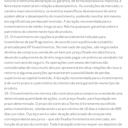
futuros e nenhuma declaração ou garantia, de forma expressa ou implícita, é
feita neste material em relação a desempenhos. As condições de mercado, o
cenário macroeconômico, os eventos específicos da empresa e do setor
podem afetar o desempenho do investimento, podendo resultar até mesmo
em significativas perdas patrimoniais. A duração recomendada para o
investimento é de médio-longo prazo. Não há quaisquer garantias sobre o
patrimônio do cliente neste tipo de produto.
O investimento em opções é preferencialmente indicado para
investidores de perfil agressivo, de acordo com a política de suitability
praticada pela XP Investimentos. No mercado de opções, são negociados
direitos de compra ou venda de um bem por preço fixado em data futura,
devendo o adquirente do direito negociado pagar um prêmio ao vendedor tal
como num acordo seguro. As operações com esses derivativos são
consideradas de risco muito alto por apresentarem altas relações de risco e
retorno e algumas posições apresentarem a possibilidade de perdas
superiores ao capital investido. A duração recomendada para o investimento
é de curto prazo e o patrimônio do cliente não está garantido neste tipo de
produto.
O investimento em termos são contratos para compra ou a venda de uma
determinada quantidade de ações, a um preço fixado, para liquidação em
prazo determinado. O prazo do contrato a Termo é livremente escolhido
pelos investidores, obedecendo o prazo mínimo de 16 dias e máximo de 999
dias corridos. O preço será o valor da ação adicionado de uma parcela
correspondente aos juros – que são fixados livremente em mercado, em
função do prazo do contrato. Toda transação a termo requer um depósito de