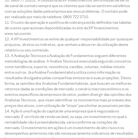
0800 77 20202. A Ouvidoria da XP Investimentos tem a missão de servir
de canal de contato sempre que os clientes que não se sentirem satisfeitos
com as soluções dadas pela empresa aos seus problemas. O contato pode
ser realizado por meio do telefone: 0800 722 3710.
O custo da operação e a política de cobrança estão definidos nas tabelas
de custos operacionais disponibilizadas no site da XP Investimentos:
www.xpi.com.br.
A XP Investimentos se exime de qualquer responsabilidade por quaisquer
prejuízos, diretos ou indiretos, que venham a decorrer da utilização deste
relatório ou seu conteúdo.
A Avaliação Técnica e a Avaliação de Fundamentos seguem diferentes
metodologias de análise. A Análise Técnica é executada seguindo conceitos
como tendência, suporte, resistência, candles, volumes, médias móveis
entre outros. Já a Análise Fundamentalista utiliza como informação os
resultados divulgados pelas companhias emissoras e suas projeções. Desta
forma, as opiniões dos Analistas Fundamentalistas, que buscam os melhores
retornos dadas as condições de mercado, o cenário macroeconômico e os
eventos específicos da empresa e do setor, podem divergir das opiniões dos
Analistas Técnicos, que visam identificar os movimentos mais prováveis dos
preços dos ativos, com utilização de “stops” para limitar as possíveis perdas.
Ação é uma fração do capital de uma empresa que é negociada no
mercado. É um título de renda variável, ou seja, um investimento no qual a
rentabilidade não é preestabelecida, varia conforme as cotações de
mercado. O investimento em ações é um investimento de alto risco e os
desempenhos anteriores não são necessariamente indicativos de resultados