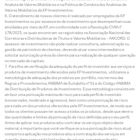
Analista de Valores Mobiliários e na Política de Conduta dos Analistas de
Valores Mobiliários da XP Investimentos.
O atendimento de nossos clientes é realizado por empregados da XP
Investimentos ou por assessores de investimento que desempenham suas
atividades por meio da XP, em conformidade com a Resolução CVM nº
178/2023, os quais encontram-se registrados na Associação Nacional das
Corretoras e Distribuidoras de Títulos e Valores Mobiliários – ANCORD. O
assessor de investimento não pode realizar consultoria, administração ou
gestão de patrimônio de clientes, devendo atuar como intermediário e
solicitar autorização prévia do cliente para a realização de qualquer operação
no mercado de capitais.
Para fins de verificação da adequação do perfil do investidor aos serviços e
produtos de investimento oferecidos pela XP Investimentos, utilizamos a
metodologia de adequação dos produtos por portfólio, nos termos das
Regras e Procedimentos ANBIMA de Suitability nº 01 e do Código ANBIMA
de Distribuição de Produtos de Investimento. Essa metodologia consiste em
atribuir uma pontuação máxima de risco para cada perfil de investidor
(conservador, moderado e agressivo), bem como uma pontuação de risco
para cada um dos produtos oferecidos pela XP Investimentos, de modo que
todos os clientes possam ter acesso a todos os produtos, desde que dentro
das quantidades e limites da pontuação de risco definidas para o seu perfil.
Antes de aplicar nos produtos e/ou contratar os serviços objeto deste
material, é importante que você verifique se a sua pontuação de risco atual
comporta a aplicação nos produtos e/ou a contratação dos serviços em
questão, bem como se há limitações de volume, concentração e/ou