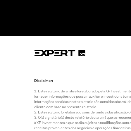
Disclaimer:
Este relatório de análise foi elaborado pela XP Investim
fornecer informações que possam auxiliar o investidor a toma
informações contidas neste relatório são consideradas válida
cliente com base no presente relatório.
Este relatório foi elaborado considerando a classificação d
O(s) signatário(s) deste relatório declara(m) que as reco
à XP Investimentos e que estão sujeitas a modificações sem 
receitas provenientes dos negócios e operações financeiras 