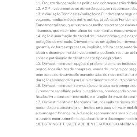
O custo da operação e a política de cobrança estão defini
A XP Investimentos se exime de qualquer responsabilidade
A Avaliação Técnica e a Avaliação de Fundamentos seguem
volumes, médias móveis entre outros. Já a Análise Fundament
Fundamentalistas, que buscam os melhores retornos dadas as
Técnicos, que visam identificar os movimentos mais prováveis 
Ação é uma fração do capital de uma empresa que é negoci
cotações de mercado. O investimento em ações é um investi
garantia, de forma expressa ou implícita, é feita neste ma
afetar o desempenho do investimento, podendo resultar até 
sobre o patrimônio do cliente neste tipo de produto.
O investimento em opções é preferencialmente indicado pa
negociados direitos de compra ou venda de um bem por preço
com esses derivativos são consideradas de risco muito alto p
duração recomendada para o investimento é de curto prazo e 
O investimento em termos são contratos para compra ou a
livremente escolhido pelos investidores, obedecendo o prazo
fixados livremente em mercado, em função do prazo do contr
O investimento em Mercados Futuros embute riscos de pe
podendo consubstanciar um índice, uma taxa, um valor mobiliá
alavancagem financeira. A duração recomendada para o invest
o cenário macroeconômico podem afetar o desempenho do i
ESTA INSTITUIÇÃO É ADERENTE AO CÓDIGO ANBIMA 