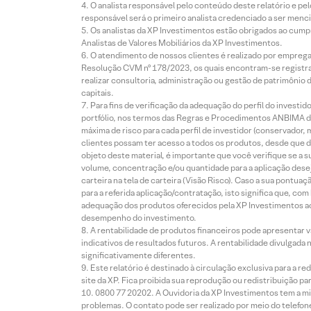
O analista responsável pelo conteúdo deste relatório e pe
responsável será o primeiro analista credenciado a ser menci
Os analistas da XP Investimentos estão obrigados ao cumpr
Analistas de Valores Mobiliários da XP Investimentos.
O atendimento de nossos clientes é realizado por empreg
Resolução CVM nº 178/2023, os quais encontram-se registrad
realizar consultoria, administração ou gestão de patrimônio 
capitais.
Para fins de verificação da adequação do perfil do invest
portfólio, nos termos das Regras e Procedimentos ANBIMA de
máxima de risco para cada perfil de investidor (conservado
clientes possam ter acesso a todos os produtos, desde que de
objeto deste material, é importante que você verifique se a
volume, concentração e/ou quantidade para a aplicação dese
carteira na tela de carteira (Visão Risco). Caso a sua pontu
para a referida aplicação/contratação, isto significa que, co
adequação dos produtos oferecidos pela XP Investimentos ao
desempenho do investimento.
A rentabilidade de produtos financeiros pode apresentar
indicativos de resultados futuros. A rentabilidade divulgada
significativamente diferentes.
Este relatório é destinado à circulação exclusiva para a 
site da XP. Fica proibida sua reprodução ou redistribuição p
0800 77 20202. A Ouvidoria da XP Investimentos tem a mi
problemas. O contato pode ser realizado por meio do telefon