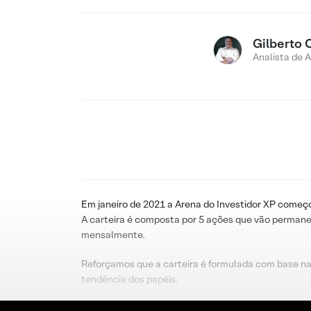
Gilberto 
Analista de 
Em janeiro de 2021 a Arena do Investidor XP começo
A carteira é composta por 5 ações que vão permane
mensalmente.
Reforçamos que a carteira é formulada com base na
tendência dos papéis.