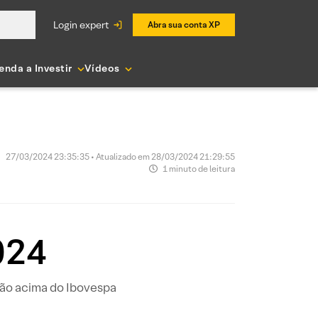
login expert
Abra sua conta XP
enda a Investir
Vídeos
27/03/2024 23:35:35 • Atualizado em 28/03/2024 21:29:55
1 minuto de leitura
2024
ção acima do Ibovespa