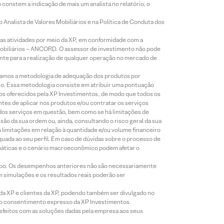
constem a indicação de mais um analista no relatório, o
Analista de Valores Mobiliários e na Política de Conduta dos
s atividades por meio da XP, em conformidade com a
Mobiliários – ANCORD. O assessor de investimento não pode
iente para a realização de qualquer operação no mercado de
lizamos a metodologia de adequação dos produtos por
to. Essa metodologia consiste em atribuir uma pontuação
tos oferecidos pela XP Investimentos, de modo que todos os
ntes de aplicar nos produtos e/ou contratar os serviços
 dos serviços em questão, bem como se há limitações de
o da sua ordem ou, ainda, consultando o risco geral da sua
m limitações em relação à quantidade e/ou volume financeiro
equada ao seu perfil. Em caso de dúvidas sobre o processo de
imáticas e o cenário macroeconômico podem afetar o
empo. Os desempenhos anteriores não são necessariamente
m simulações e os resultados reais poderão ser
 da XP e clientes da XP, podendo também ser divulgado no
évio consentimento expresso da XP Investimentos.
isfeitos com as soluções dadas pela empresa aos seus