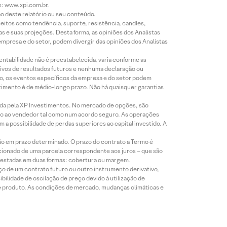
s: www.xpi.com.br.
ão deste relatório ou seu conteúdo.
eitos como tendência, suporte, resistência, candles,
s e suas projeções. Desta forma, as opiniões dos Analistas
presa e do setor, podem divergir das opiniões dos Analistas
entabilidade não é preestabelecida, varia conforme as
ivos de resultados futuros e nenhuma declaração ou
co, os eventos específicos da empresa e do setor podem
timento é de médio-longo prazo. Não há quaisquer garantias
icada pela XP Investimentos. No mercado de opções, são
mio ao vendedor tal como num acordo seguro. As operações
a possibilidade de perdas superiores ao capital investido. A
ão em prazo determinado. O prazo do contrato a Termo é
icionado de uma parcela correspondente aos juros – que são
prestadas em duas formas: cobertura ou margem.
o de um contrato futuro ou outro instrumento derivativo,
bilidade de oscilação de preço devido à utilização de
de produto. As condições de mercado, mudanças climáticas e