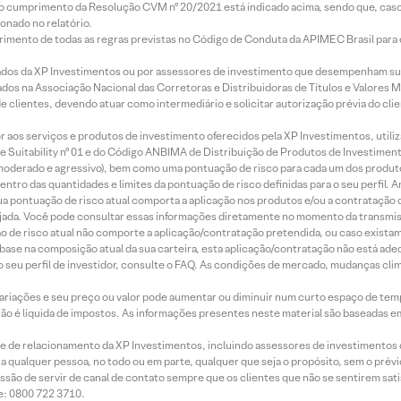
lo cumprimento da Resolução CVM nº 20/2021 está indicado acima, sendo que, caso 
onado no relatório.
imento de todas as regras previstas no Código de Conduta da APIMEC Brasil para o 
ados da XP Investimentos ou por assessores de investimento que desempenham sua
os na Associação Nacional das Corretoras e Distribuidoras de Títulos e Valores 
de clientes, devendo atuar como intermediário e solicitar autorização prévia do cl
idor aos serviços e produtos de investimento oferecidos pela XP Investimentos, uti
 Suitability nº 01 e do Código ANBIMA de Distribuição de Produtos de Investimen
r, moderado e agressivo), bem como uma pontuação de risco para cada um dos produ
ntro das quantidades e limites da pontuação de risco definidas para o seu perfil. A
 sua pontuação de risco atual comporta a aplicação nos produtos e/ou a contratação
jada. Você pode consultar essas informações diretamente no momento da transmissã
ação de risco atual não comporte a aplicação/contratação pretendida, ou caso exista
m base na composição atual da sua carteira, esta aplicação/contratação não está ad
 seu perfil de investidor, consulte o FAQ. As condições de mercado, mudanças cl
 variações e seu preço ou valor pode aumentar ou diminuir num curto espaço de t
 não é líquida de impostos. As informações presentes neste material são baseadas e
rede de relacionamento da XP Investimentos, incluindo assessores de investimentos
ara qualquer pessoa, no todo ou em parte, qualquer que seja o propósito, sem o pr
ssão de servir de canal de contato sempre que os clientes que não se sentirem sat
e: 0800 722 3710.