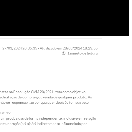
27/03/2024 20:35:35 • Atualizado em 28/03/2024 18:29:55
1 minuto de leitura
revistas na Resolução CVM 20/2021, tem como objetivo
 solicitação de compra e/ou venda de qualquer produto. As
 não se responsabiliza por qualquer decisão tomada pelo
estidor.
foram produzidas de forma independente, inclusive em relação
 remuneração(es) é(são) indiretamente influenciada por