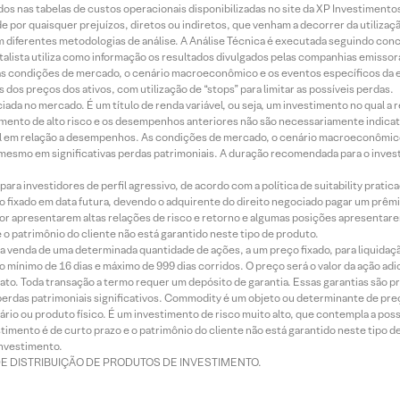
dos nas tabelas de custos operacionais disponibilizadas no site da XP Investimento
 por quaisquer prejuízos, diretos ou indiretos, que venham a decorrer da utilizaç
 diferentes metodologias de análise. A Análise Técnica é executada seguindo conc
alista utiliza como informação os resultados divulgados pelas companhias emissora
 condições de mercado, o cenário macroeconômico e os eventos específicos da em
dos preços dos ativos, com utilização de “stops” para limitar as possíveis perdas.
ada no mercado. É um título de renda variável, ou seja, um investimento no qual a r
mento de alto risco e os desempenhos anteriores não são necessariamente indicat
terial em relação a desempenhos. As condições de mercado, o cenário macroeconômi
mesmo em significativas perdas patrimoniais. A duração recomendada para o inves
ra investidores de perfil agressivo, de acordo com a política de suitability prat
 fixado em data futura, devendo o adquirente do direito negociado pagar um prê
or apresentarem altas relações de risco e retorno e algumas posições apresentarem 
o patrimônio do cliente não está garantido neste tipo de produto.
 venda de uma determinada quantidade de ações, a um preço fixado, para liquidaç
 mínimo de 16 dias e máximo de 999 dias corridos. O preço será o valor da ação ad
ato. Toda transação a termo requer um depósito de garantia. Essas garantias são 
rdas patrimoniais significativos. Commodity é um objeto ou determinante de preç
rio ou produto físico. É um investimento de risco muito alto, que contempla a possi
imento é de curto prazo e o patrimônio do cliente não está garantido neste tipo 
nvestimento.
DE DISTRIBUIÇÃO DE PRODUTOS DE INVESTIMENTO.