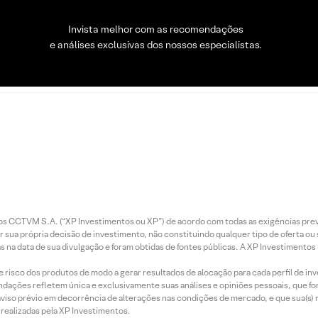
Invista melhor com as recomendações
e análises exclusivas dos nossos especialistas.
entos CCTVM S.A. (“XP Investimentos ou XP”) de acordo com todas as exigências p
r sua própria decisão de investimento, não constituindo qualquer tipo de oferta ou
s na data de sua divulgação e foram obtidas de fontes públicas. A XP Investimentos
e risco dos produtos de modo a gerar resultados de alocação para cada perfil de inv
mendações refletem única e exclusivamente suas análises e opiniões pessoais, que 
aviso prévio em decorrência de alterações nas condições de mercado, e que sua(s)
realizadas pela XP Investimentos.