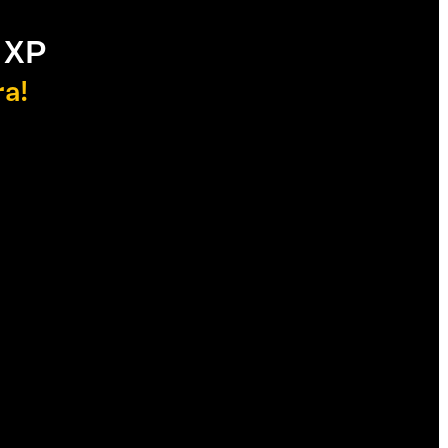
 XP
ra!