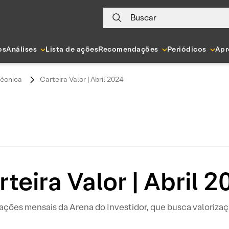
Buscar
os
Análises
Lista de ações
Recomendações
Periódicos
Apr
Técnica
Carteira Valor | Abril 2024
teira Valor | Abril 
ções mensais da Arena do Investidor, que busca valoriza