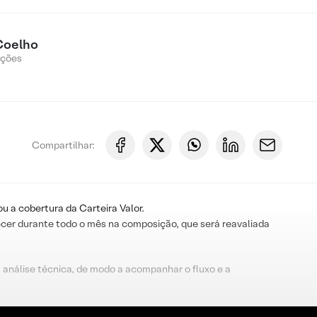
Coelho
Ações
Compartilhar:
u a cobertura da Carteira Valor.
cer durante todo o mês na composição, que será reavaliada
 análise técnica, de modo a acompanhar o fluxo e a