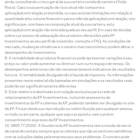
ainda, consultando o risco geral da sua carteira na tela de carteira (Visão
Risco). Caso a sua pontuação de risco atual não comporte a
aplicação/contratação pretendida, ou caso existam limitações em relação à
quantidade e/ou volume financeiro para a referida aplicação/contratação, isto
significa que, com base na composição atual da sua carteira, esta
aplicação/contratação não está adequada ao seu perfil. Em caso de dúvidas
sobre o processo de adequação dos produtos oferecidos pela XP
Investimentos ao seu perfil de investidor, consulte o FAQ. As condições de
mercado, mudanças climáticas e o cenário macroeconômico podem afetar o
desempenho do investimento.
A rentabilidade de produtos financeiros pode apresentar variações e seu
preço ou valor pode aumentar ou diminuir num curto espaço de tempo. Os
desempenhos anteriores não são necessariamente indicativos de resultados
futuros. A rentabilidade divulgada não é líquida de impostos. As informações
presentes neste material são baseadas em simulações e os resultados reais
poderão ser significativamente diferentes.
Este relatório é destinado à circulação exclusiva para a rede de
relacionamento da XP Investimentos, incluindo assessores de
investimentos da XP e clientes da XP, podendo também ser divulgado no site
da XP. Fica proibida sua reprodução ou redistribuição para qualquer pessoa,
no todo ou em parte, qualquer que seja o propósito, sem o prévio
consentimento expresso da XP Investimentos.
0800 77 20202. A Ouvidoria da XP Investimentos tem a missão de servir
de canal de contato sempre que os clientes que não se sentirem satisfeitos
com as soluções dadas pela empresa aos seus problemas. O contato pode