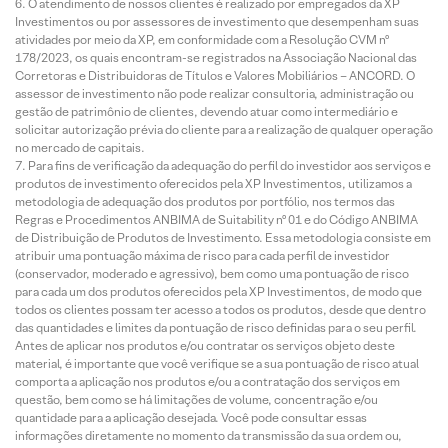
O atendimento de nossos clientes é realizado por empregados da XP
Investimentos ou por assessores de investimento que desempenham suas
atividades por meio da XP, em conformidade com a Resolução CVM nº
178/2023, os quais encontram-se registrados na Associação Nacional das
Corretoras e Distribuidoras de Títulos e Valores Mobiliários – ANCORD. O
assessor de investimento não pode realizar consultoria, administração ou
gestão de patrimônio de clientes, devendo atuar como intermediário e
solicitar autorização prévia do cliente para a realização de qualquer operação
no mercado de capitais.
Para fins de verificação da adequação do perfil do investidor aos serviços e
produtos de investimento oferecidos pela XP Investimentos, utilizamos a
metodologia de adequação dos produtos por portfólio, nos termos das
Regras e Procedimentos ANBIMA de Suitability nº 01 e do Código ANBIMA
de Distribuição de Produtos de Investimento. Essa metodologia consiste em
atribuir uma pontuação máxima de risco para cada perfil de investidor
(conservador, moderado e agressivo), bem como uma pontuação de risco
para cada um dos produtos oferecidos pela XP Investimentos, de modo que
todos os clientes possam ter acesso a todos os produtos, desde que dentro
das quantidades e limites da pontuação de risco definidas para o seu perfil.
Antes de aplicar nos produtos e/ou contratar os serviços objeto deste
material, é importante que você verifique se a sua pontuação de risco atual
comporta a aplicação nos produtos e/ou a contratação dos serviços em
questão, bem como se há limitações de volume, concentração e/ou
quantidade para a aplicação desejada. Você pode consultar essas
informações diretamente no momento da transmissão da sua ordem ou,