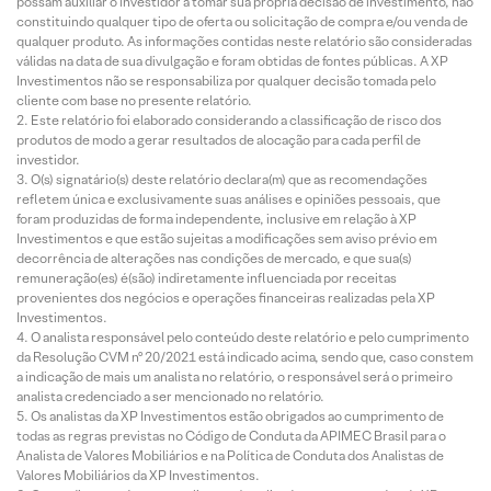
possam auxiliar o investidor a tomar sua própria decisão de investimento, não
constituindo qualquer tipo de oferta ou solicitação de compra e/ou venda de
qualquer produto. As informações contidas neste relatório são consideradas
válidas na data de sua divulgação e foram obtidas de fontes públicas. A XP
Investimentos não se responsabiliza por qualquer decisão tomada pelo
cliente com base no presente relatório.
Este relatório foi elaborado considerando a classificação de risco dos
produtos de modo a gerar resultados de alocação para cada perfil de
investidor.
O(s) signatário(s) deste relatório declara(m) que as recomendações
refletem única e exclusivamente suas análises e opiniões pessoais, que
foram produzidas de forma independente, inclusive em relação à XP
Investimentos e que estão sujeitas a modificações sem aviso prévio em
decorrência de alterações nas condições de mercado, e que sua(s)
remuneração(es) é(são) indiretamente influenciada por receitas
provenientes dos negócios e operações financeiras realizadas pela XP
Investimentos.
O analista responsável pelo conteúdo deste relatório e pelo cumprimento
da Resolução CVM nº 20/2021 está indicado acima, sendo que, caso constem
a indicação de mais um analista no relatório, o responsável será o primeiro
analista credenciado a ser mencionado no relatório.
Os analistas da XP Investimentos estão obrigados ao cumprimento de
todas as regras previstas no Código de Conduta da APIMEC Brasil para o
Analista de Valores Mobiliários e na Política de Conduta dos Analistas de
Valores Mobiliários da XP Investimentos.