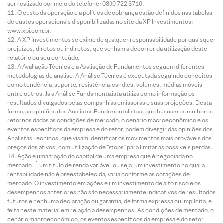
ser realizado por meio do telefone: 0800 722 3710.
O custo da operação e a política de cobrança estão definidos nas tabelas
de custos operacionais disponibilizadas no site da XP Investimentos:
www.xpi.com.br.
A XP Investimentos se exime de qualquer responsabilidade por quaisquer
prejuízos, diretos ou indiretos, que venham a decorrer da utilização deste
relatório ou seu conteúdo.
A Avaliação Técnica e a Avaliação de Fundamentos seguem diferentes
metodologias de análise. A Análise Técnica é executada seguindo conceitos
como tendência, suporte, resistência, candles, volumes, médias móveis
entre outros. Já a Análise Fundamentalista utiliza como informação os
resultados divulgados pelas companhias emissoras e suas projeções. Desta
forma, as opiniões dos Analistas Fundamentalistas, que buscam os melhores
retornos dadas as condições de mercado, o cenário macroeconômico e os
eventos específicos da empresa e do setor, podem divergir das opiniões dos
Analistas Técnicos, que visam identificar os movimentos mais prováveis dos
preços dos ativos, com utilização de “stops” para limitar as possíveis perdas.
Ação é uma fração do capital de uma empresa que é negociada no
mercado. É um título de renda variável, ou seja, um investimento no qual a
rentabilidade não é preestabelecida, varia conforme as cotações de
mercado. O investimento em ações é um investimento de alto risco e os
desempenhos anteriores não são necessariamente indicativos de resultados
futuros e nenhuma declaração ou garantia, de forma expressa ou implícita, é
feita neste material em relação a desempenhos. As condições de mercado, o
cenário macroeconômico, os eventos específicos da empresa e do setor