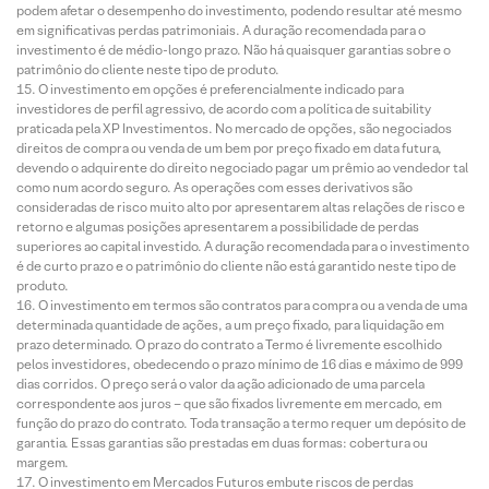
podem afetar o desempenho do investimento, podendo resultar até mesmo
em significativas perdas patrimoniais. A duração recomendada para o
investimento é de médio-longo prazo. Não há quaisquer garantias sobre o
patrimônio do cliente neste tipo de produto.
O investimento em opções é preferencialmente indicado para
investidores de perfil agressivo, de acordo com a política de suitability
praticada pela XP Investimentos. No mercado de opções, são negociados
direitos de compra ou venda de um bem por preço fixado em data futura,
devendo o adquirente do direito negociado pagar um prêmio ao vendedor tal
como num acordo seguro. As operações com esses derivativos são
consideradas de risco muito alto por apresentarem altas relações de risco e
retorno e algumas posições apresentarem a possibilidade de perdas
superiores ao capital investido. A duração recomendada para o investimento
é de curto prazo e o patrimônio do cliente não está garantido neste tipo de
produto.
O investimento em termos são contratos para compra ou a venda de uma
determinada quantidade de ações, a um preço fixado, para liquidação em
prazo determinado. O prazo do contrato a Termo é livremente escolhido
pelos investidores, obedecendo o prazo mínimo de 16 dias e máximo de 999
dias corridos. O preço será o valor da ação adicionado de uma parcela
correspondente aos juros – que são fixados livremente em mercado, em
função do prazo do contrato. Toda transação a termo requer um depósito de
garantia. Essas garantias são prestadas em duas formas: cobertura ou
margem.
O investimento em Mercados Futuros embute riscos de perdas