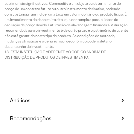
patrimoniais significativos. Commodity é um objeto ou determinante de
preço de um contrato futuro ou outro instrumento derivativo, podendo
consubstanciar um índice, uma taxa, um valor mobiliário ou produto físico. É
um investimento de risco muito alto, que contempla a possibilidade de
oscilação de preço devido à utilização de alavancagem financeira. A duração
recomendada para o investimento é de curto prazo e o patrimônio do cliente
não está garantido neste tipo de produto. As condições de mercado,
mudanças climáticas e o cenário macroeconômico podem afetar o
desempenho do investimento.
ESTA INSTITUIÇÃO É ADERENTE AO CÓDIGO ANBIMA DE
DISTRIBUIÇÃO DE PRODUTOS DE INVESTIMENTO.
Análises
Recomendações