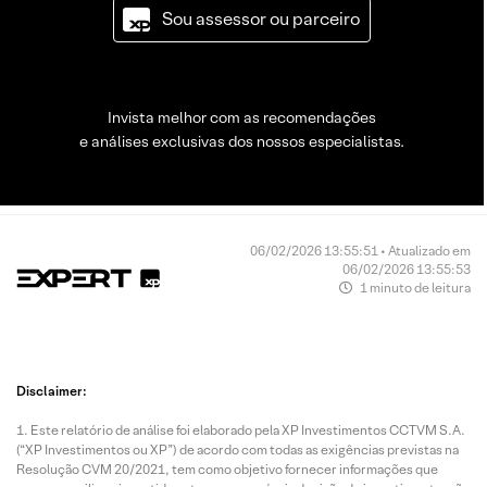
Sou assessor ou parceiro
Invista melhor com as recomendações
e análises exclusivas dos nossos especialistas.
06/02/2026 13:55:51 • Atualizado em
06/02/2026 13:55:53
1 minuto de leitura
Disclaimer:
Este relatório de análise foi elaborado pela XP Investimentos CCTVM S.A.
(“XP Investimentos ou XP”) de acordo com todas as exigências previstas na
Resolução CVM 20/2021, tem como objetivo fornecer informações que