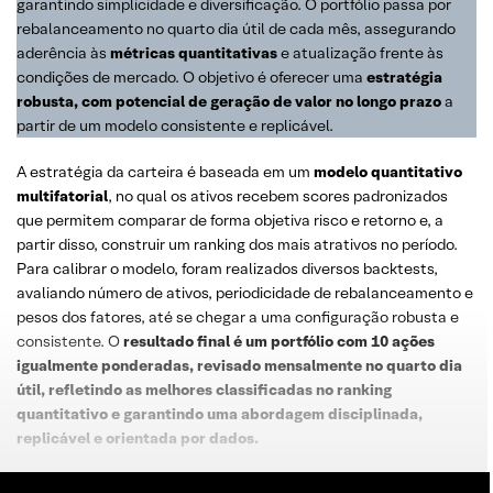
garantindo simplicidade e diversificação. O portfólio passa por
rebalanceamento no quarto dia útil de cada mês, assegurando
aderência às
métricas quantitativas
e atualização frente às
condições de mercado. O objetivo é oferecer uma
estratégia
robusta, com potencial de geração de valor no longo prazo
a
partir de um modelo consistente e replicável.
A estratégia da carteira é baseada em um
modelo quantitativo
multifatorial
, no qual os ativos recebem scores padronizados
que permitem comparar de forma objetiva risco e retorno e, a
partir disso, construir um ranking dos mais atrativos no período.
Para calibrar o modelo, foram realizados diversos backtests,
avaliando número de ativos, periodicidade de rebalanceamento e
pesos dos fatores, até se chegar a uma configuração robusta e
consistente. O
resultado final é um portfólio com 10 ações
igualmente ponderadas, revisado mensalmente no quarto dia
útil, refletindo as melhores classificadas no ranking
quantitativo e garantindo uma abordagem disciplinada,
replicável e orientada por dados.