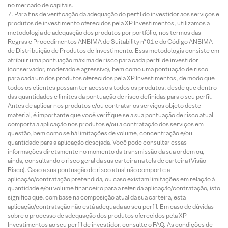
no mercado de capitais.
Para fins de verificação da adequação do perfil do investidor aos serviços e
produtos de investimento oferecidos pela XP Investimentos, utilizamos a
metodologia de adequação dos produtos por portfólio, nos termos das
Regras e Procedimentos ANBIMA de Suitability nº 01 e do Código ANBIMA
de Distribuição de Produtos de Investimento. Essa metodologia consiste em
atribuir uma pontuação máxima de risco para cada perfil de investidor
(conservador, moderado e agressivo), bem como uma pontuação de risco
para cada um dos produtos oferecidos pela XP Investimentos, de modo que
todos os clientes possam ter acesso a todos os produtos, desde que dentro
das quantidades e limites da pontuação de risco definidas para o seu perfil.
Antes de aplicar nos produtos e/ou contratar os serviços objeto deste
material, é importante que você verifique se a sua pontuação de risco atual
comporta a aplicação nos produtos e/ou a contratação dos serviços em
questão, bem como se há limitações de volume, concentração e/ou
quantidade para a aplicação desejada. Você pode consultar essas
informações diretamente no momento da transmissão da sua ordem ou,
ainda, consultando o risco geral da sua carteira na tela de carteira (Visão
Risco). Caso a sua pontuação de risco atual não comporte a
aplicação/contratação pretendida, ou caso existam limitações em relação à
quantidade e/ou volume financeiro para a referida aplicação/contratação, isto
significa que, com base na composição atual da sua carteira, esta
aplicação/contratação não está adequada ao seu perfil. Em caso de dúvidas
sobre o processo de adequação dos produtos oferecidos pela XP
Investimentos ao seu perfil de investidor, consulte o FAQ. As condições de