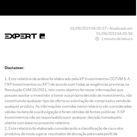
01/09/2023 04:05:57 • Atualizado em
01/09/2023 04:05:59
1 minuto de leitura
Disclaimer:
Este relatório de análise foi elaborado pela XP Investimentos CCTVM S.A.
(“XP Investimentos ou XP”) de acordo com todas as exigências previstas na
Resolução CVM 20/2021, tem como objetivo fornecer informações que
possam auxiliar o investidor a tomar sua própria decisão de investimento, não
constituindo qualquer tipo de oferta ou solicitação de compra e/ou venda de
qualquer produto. As informações contidas neste relatório são consideradas
válidas na data de sua divulgação e foram obtidas de fontes públicas. A XP
Investimentos não se responsabiliza por qualquer decisão tomada pelo
cliente com base no presente relatório.
Este relatório foi elaborado considerando a classificação de risco dos
produtos de modo a gerar resultados de alocação para cada perfil de