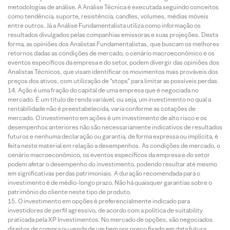
metodologias de análise. A Análise Técnica é executada seguindo conceitos
como tendência, suporte, resistência, candles, volumes, médias móveis
entre outros. Já a Análise Fundamentalista utiliza como informação os
resultados divulgados pelas companhias emissoras e suas projeções. Desta
forma, as opiniões dos Analistas Fundamentalistas, que buscam os melhores
retornos dadas as condições de mercado, o cenário macroeconômico e os
eventos específicos da empresa e do setor, podem divergir das opiniões dos
Analistas Técnicos, que visam identificar os movimentos mais prováveis dos
preços dos ativos, com utilização de “stops” para limitar as possíveis perdas.
Ação é uma fração do capital de uma empresa que é negociada no
mercado. É um título de renda variável, ou seja, um investimento no qual a
rentabilidade não é preestabelecida, varia conforme as cotações de
mercado. O investimento em ações é um investimento de alto risco e os
desempenhos anteriores não são necessariamente indicativos de resultados
futuros e nenhuma declaração ou garantia, de forma expressa ou implícita, é
feita neste material em relação a desempenhos. As condições de mercado, o
cenário macroeconômico, os eventos específicos da empresa e do setor
podem afetar o desempenho do investimento, podendo resultar até mesmo
em significativas perdas patrimoniais. A duração recomendada para o
investimento é de médio-longo prazo. Não há quaisquer garantias sobre o
patrimônio do cliente neste tipo de produto.
O investimento em opções é preferencialmente indicado para
investidores de perfil agressivo, de acordo com a política de suitability
praticada pela XP Investimentos. No mercado de opções, são negociados
direitos de compra ou venda de um bem por preço fixado em data futura,