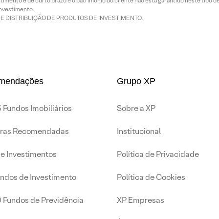
imento é de curto prazo e o patrimônio do cliente não está garantido neste tipo 
nvestimento.
DE DISTRIBUIÇÃO DE PRODUTOS DE INVESTIMENTO.
mendações
Grupo XP
 Fundos Imobiliários
Sobre a XP
iras Recomendadas
Institucional
de Investimentos
Política de Privacidade
undos de Investimento
Política de Cookies
0 Fundos de Previdência
XP Empresas