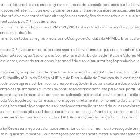
e risco dos produtos de modo a gerar resultados de alocação para cada perfil de inv
mendações refletem única e exclusivamente suas análises e opiniões pessoais, que 
aviso prévio em decorrência de alterações nas condições de mercado, e que sua(s)
realizadas pela XP Investimentos.
lo cumprimento da Resolução CVM nº 20/2021 está indicado acima, sendo que, caso 
onado no relatório.
imento de todas as regras previstas no Código de Conduta da APIMEC Brasil para o 
ados da XP Investimentos ou por assessores de investimento que desempenham sua
os na Associação Nacional das Corretoras e Distribuidoras de Títulos e Valores 
de clientes, devendo atuar como intermediário e solicitar autorização prévia do cl
idor aos serviços e produtos de investimento oferecidos pela XP Investimentos, uti
 Suitability nº 01 e do Código ANBIMA de Distribuição de Produtos de Investimen
r, moderado e agressivo), bem como uma pontuação de risco para cada um dos produ
ntro das quantidades e limites da pontuação de risco definidas para o seu perfil. A
 sua pontuação de risco atual comporta a aplicação nos produtos e/ou a contratação
jada. Você pode consultar essas informações diretamente no momento da transmissã
ação de risco atual não comporte a aplicação/contratação pretendida, ou caso exista
m base na composição atual da sua carteira, esta aplicação/contratação não está ad
 seu perfil de investidor, consulte o FAQ. As condições de mercado, mudanças cl
 variações e seu preço ou valor pode aumentar ou diminuir num curto espaço de t
 não é líquida de impostos. As informações presentes neste material são baseadas e