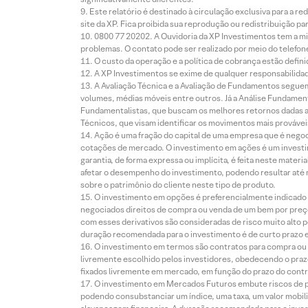
Este relatório é destinado à circulação exclusiva para a 
site da XP. Fica proibida sua reprodução ou redistribuição p
0800 77 20202. A Ouvidoria da XP Investimentos tem a mi
problemas. O contato pode ser realizado por meio do telefon
O custo da operação e a política de cobrança estão defini
A XP Investimentos se exime de qualquer responsabilidade
A Avaliação Técnica e a Avaliação de Fundamentos seguem
volumes, médias móveis entre outros. Já a Análise Fundament
Fundamentalistas, que buscam os melhores retornos dadas as
Técnicos, que visam identificar os movimentos mais prováveis 
Ação é uma fração do capital de uma empresa que é negoci
cotações de mercado. O investimento em ações é um investi
garantia, de forma expressa ou implícita, é feita neste ma
afetar o desempenho do investimento, podendo resultar até 
sobre o patrimônio do cliente neste tipo de produto.
O investimento em opções é preferencialmente indicado pa
negociados direitos de compra ou venda de um bem por preço
com esses derivativos são consideradas de risco muito alto p
duração recomendada para o investimento é de curto prazo e 
O investimento em termos são contratos para compra ou a
livremente escolhido pelos investidores, obedecendo o prazo
fixados livremente em mercado, em função do prazo do contr
O investimento em Mercados Futuros embute riscos de pe
podendo consubstanciar um índice, uma taxa, um valor mobiliá