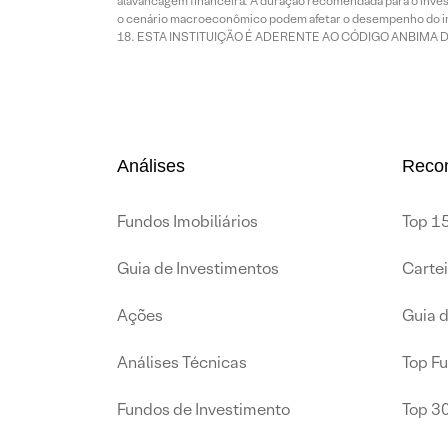
alavancagem financeira. A duração recomendada para o invest
o cenário macroeconômico podem afetar o desempenho do i
ESTA INSTITUIÇÃO É ADERENTE AO CÓDIGO ANBIMA 
Análises
Reco
Fundos Imobiliários
Top 15
Guia de Investimentos
Carte
Ações
Guia 
Análises Técnicas
Top F
Fundos de Investimento
Top 3