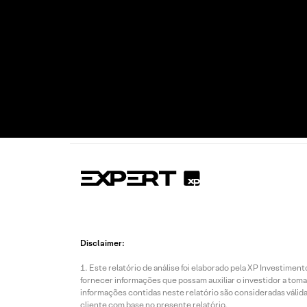
Disclaimer:
Este relatório de análise foi elaborado pela XP Investim
fornecer informações que possam auxiliar o investidor a toma
informações contidas neste relatório são consideradas válida
cliente com base no presente relatório.