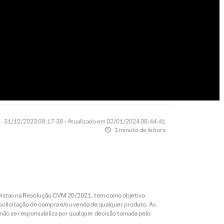
31/12/2023 09:17:38 • Atualizado em 02/01/2024 08:44:41
1 minuto de leitura
revistas na Resolução CVM 20/2021, tem como objetivo
 solicitação de compra e/ou venda de qualquer produto. As
 não se responsabiliza por qualquer decisão tomada pelo