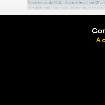
Desde Janeiro de 2018, a Arena do Investidor XP ve
formulada com base na análise técnica, de modo a 
Con
A 