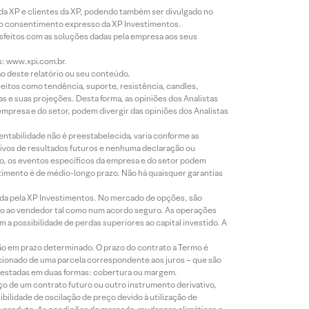
 da XP e clientes da XP, podendo também ser divulgado no
évio consentimento expresso da XP Investimentos.
isfeitos com as soluções dadas pela empresa aos seus
s: www.xpi.com.br.
ão deste relatório ou seu conteúdo.
eitos como tendência, suporte, resistência, candles,
s e suas projeções. Desta forma, as opiniões dos Analistas
presa e do setor, podem divergir das opiniões dos Analistas
entabilidade não é preestabelecida, varia conforme as
ivos de resultados futuros e nenhuma declaração ou
co, os eventos específicos da empresa e do setor podem
timento é de médio-longo prazo. Não há quaisquer garantias
icada pela XP Investimentos. No mercado de opções, são
mio ao vendedor tal como num acordo seguro. As operações
a possibilidade de perdas superiores ao capital investido. A
ão em prazo determinado. O prazo do contrato a Termo é
icionado de uma parcela correspondente aos juros – que são
prestadas em duas formas: cobertura ou margem.
o de um contrato futuro ou outro instrumento derivativo,
bilidade de oscilação de preço devido à utilização de