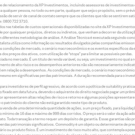
rede de relacionamento da XP Investimentos, incluindo assessores de investimentos
ara qualquer pessoa, no todo ou em parte, qualquer que seja o propósito, sem o pr
ssão de servir de canal de contato sempre que os clientes que não se sentirem sat
e: 0800 722 3710.
dos nas tabelas de custos operacionais disponibilizadas no site da XP Investimento
 por quaisquer prejuízos, diretos ou indiretos, que venham a decorrer da utilizaç
 diferentes metodologias de análise. A Análise Técnica é executada seguindo conc
alista utiliza como informação os resultados divulgados pelas companhias emissora
 condições de mercado, o cenário macroeconômico e os eventos específicos da em
dos preços dos ativos, com utilização de “stops” para limitar as possíveis perdas.
ada no mercado. É um título de renda variável, ou seja, um investimento no qual a r
mento de alto risco e os desempenhos anteriores não são necessariamente indicat
terial em relação a desempenhos. As condições de mercado, o cenário macroeconômi
mesmo em significativas perdas patrimoniais. A duração recomendada para o inves
ra investidores de perfil agressivo, de acordo com a política de suitability prat
 fixado em data futura, devendo o adquirente do direito negociado pagar um prê
or apresentarem altas relações de risco e retorno e algumas posições apresentarem 
o patrimônio do cliente não está garantido neste tipo de produto.
 venda de uma determinada quantidade de ações, a um preço fixado, para liquidaç
 mínimo de 16 dias e máximo de 999 dias corridos. O preço será o valor da ação ad
ato. Toda transação a termo requer um depósito de garantia. Essas garantias são 
rdas patrimoniais significativos. Commodity é um objeto ou determinante de preç
rio ou produto físico. É um investimento de risco muito alto, que contempla a possi