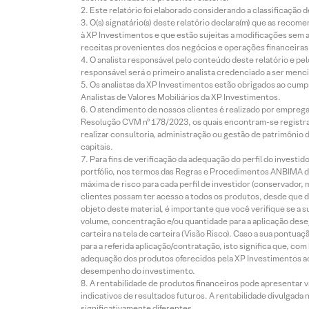
Este relatório foi elaborado considerando a classificação d
O(s) signatário(s) deste relatório declara(m) que as reco
à XP Investimentos e que estão sujeitas a modificações sem 
receitas provenientes dos negócios e operações financeiras 
O analista responsável pelo conteúdo deste relatório e pe
responsável será o primeiro analista credenciado a ser menci
Os analistas da XP Investimentos estão obrigados ao cumpr
Analistas de Valores Mobiliários da XP Investimentos.
O atendimento de nossos clientes é realizado por empreg
Resolução CVM nº 178/2023, os quais encontram-se registrad
realizar consultoria, administração ou gestão de patrimônio 
capitais.
Para fins de verificação da adequação do perfil do invest
portfólio, nos termos das Regras e Procedimentos ANBIMA de
máxima de risco para cada perfil de investidor (conservado
clientes possam ter acesso a todos os produtos, desde que de
objeto deste material, é importante que você verifique se a
volume, concentração e/ou quantidade para a aplicação dese
carteira na tela de carteira (Visão Risco). Caso a sua pontu
para a referida aplicação/contratação, isto significa que, co
adequação dos produtos oferecidos pela XP Investimentos ao
desempenho do investimento.
A rentabilidade de produtos financeiros pode apresentar
indicativos de resultados futuros. A rentabilidade divulgada
significativamente diferentes.