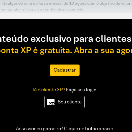
m divulgando uma carteira mensal de 10 ações com o objetivo de valori
acompanhar o fluxo e a tendência dos papéis.
teúdo exclusivo para clientes
conta XP é gratuita. Abra a sua ago
Cadastrar
Já é cliente XP?
Faça seu login
Sou cliente
Assessor ou parceiro? Clique no botão abaixo