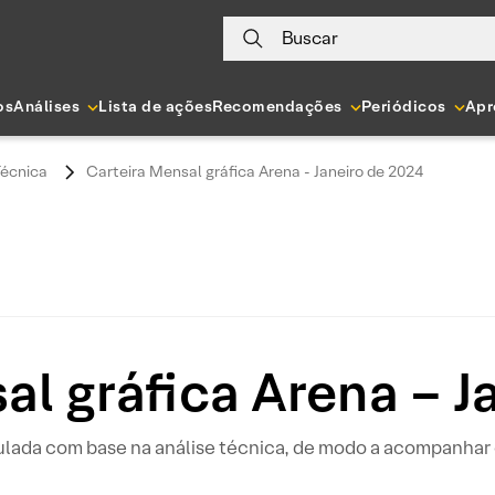
Buscar
os
Análises
Lista de ações
Recomendações
Periódicos
Apr
Técnica
Carteira Mensal gráfica Arena - Janeiro de 2024
al gráfica Arena – J
ulada com base na análise técnica, de modo a acompanhar o