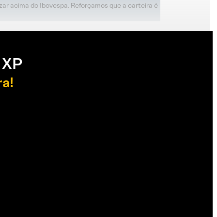
zar acima do Ibovespa. Reforçamos que a carteira é
 XP
ra!