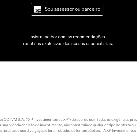
Sou assessor ou parceiro
Invista melhor com as recomendações
e análises exclusivas dos nossos especialistas.
entos CCTVM S.A. (“XP Investimentos ou XP”) de acordo com todas as exigências p
r sua própria decisão de investimento, não constituindo qualquer tipo de oferta ou
s na data de sua divulgação e foram obtidas de fontes públicas. A XP Investimentos