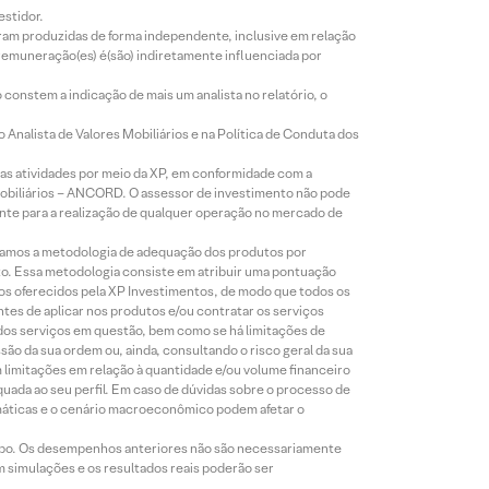
estidor.
foram produzidas de forma independente, inclusive em relação
 remuneração(es) é(são) indiretamente influenciada por
constem a indicação de mais um analista no relatório, o
Analista de Valores Mobiliários e na Política de Conduta dos
s atividades por meio da XP, em conformidade com a
Mobiliários – ANCORD. O assessor de investimento não pode
iente para a realização de qualquer operação no mercado de
lizamos a metodologia de adequação dos produtos por
to. Essa metodologia consiste em atribuir uma pontuação
tos oferecidos pela XP Investimentos, de modo que todos os
ntes de aplicar nos produtos e/ou contratar os serviços
 dos serviços em questão, bem como se há limitações de
o da sua ordem ou, ainda, consultando o risco geral da sua
m limitações em relação à quantidade e/ou volume financeiro
equada ao seu perfil. Em caso de dúvidas sobre o processo de
imáticas e o cenário macroeconômico podem afetar o
empo. Os desempenhos anteriores não são necessariamente
m simulações e os resultados reais poderão ser