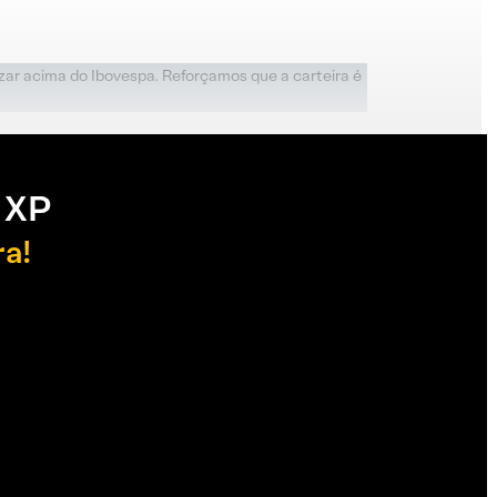
zar acima do Ibovespa. Reforçamos que a carteira é
 XP
ra!