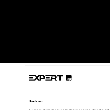
Disclaimer:
Este relatório de análise foi elaborado pela XP Investim