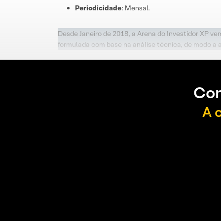
Periodicidade
: Mensal.
Desde Janeiro de 2018, a Arena do Investidor XP ve
formulada com base na análise técnica, de modo a 
Con
A 