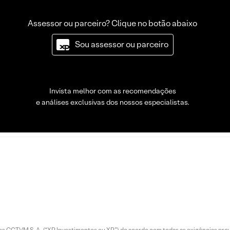
Assessor ou parceiro? Clique no botão abaixo
Sou assessor ou parceiro
Invista melhor com as recomendações
e análises exclusivas dos nossos especialistas.
entos CCTVM S.A. (“XP Investimentos ou XP”) de acordo com todas as exigências p