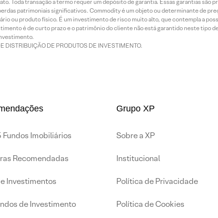
ato. Toda transação a termo requer um depósito de garantia. Essas garantias são 
rdas patrimoniais significativos. Commodity é um objeto ou determinante de preç
rio ou produto físico. É um investimento de risco muito alto, que contempla a possi
imento é de curto prazo e o patrimônio do cliente não está garantido neste tipo 
nvestimento.
DE DISTRIBUIÇÃO DE PRODUTOS DE INVESTIMENTO.
mendações
Grupo XP
 Fundos Imobiliários
Sobre a XP
iras Recomendadas
Institucional
de Investimentos
Política de Privacidade
undos de Investimento
Política de Cookies