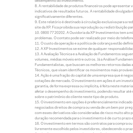
desempenho do investimento.
A rentabilidade de produtos financeiros pode apresentar
indicativos de resultados futuros. A rentabilidade divulgada
significativamente diferentes.
Este relatório é destinado à circulação exclusiva para a 
site da XP. Fica proibida sua reprodução ou redistribuição p
0800 77 20202. A Ouvidoria da XP Investimentos tem a mi
problemas. O contato pode ser realizado por meio do telefon
O custo da operação e a política de cobrança estão defini
A XP Investimentos se exime de qualquer responsabilidade
A Avaliação Técnica e a Avaliação de Fundamentos seguem
volumes, médias móveis entre outros. Já a Análise Fundament
Fundamentalistas, que buscam os melhores retornos dadas as
Técnicos, que visam identificar os movimentos mais prováveis 
Ação é uma fração do capital de uma empresa que é negoci
cotações de mercado. O investimento em ações é um investi
garantia, de forma expressa ou implícita, é feita neste ma
afetar o desempenho do investimento, podendo resultar até 
sobre o patrimônio do cliente neste tipo de produto.
O investimento em opções é preferencialmente indicado pa
negociados direitos de compra ou venda de um bem por preço
com esses derivativos são consideradas de risco muito alto p
duração recomendada para o investimento é de curto prazo e 
O investimento em termos são contratos para compra ou a
livremente escolhido pelos investidores, obedecendo o prazo