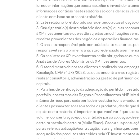
fornecer informações que possam auxiliar o investidor a toma
informações contidas neste relatório são consideradas válida
cliente com base no presente relatório.
Este relatório foi elaborado considerando a classificação d
O(s) signatário(s) deste relatório declara(m) que as reco
à XP Investimentos e que estão sujeitas a modificações sem 
receitas provenientes dos negócios e operações financeiras 
O analista responsável pelo conteúdo deste relatório e pe
responsável será o primeiro analista credenciado a ser menci
Os analistas da XP Investimentos estão obrigados ao cumpr
Analistas de Valores Mobiliários da XP Investimentos.
O atendimento de nossos clientes é realizado por empreg
Resolução CVM nº 178/2023, os quais encontram-se registrad
realizar consultoria, administração ou gestão de patrimônio 
capitais.
Para fins de verificação da adequação do perfil do invest
portfólio, nos termos das Regras e Procedimentos ANBIMA de
máxima de risco para cada perfil de investidor (conservado
clientes possam ter acesso a todos os produtos, desde que de
objeto deste material, é importante que você verifique se a
volume, concentração e/ou quantidade para a aplicação dese
carteira na tela de carteira (Visão Risco). Caso a sua pontu
para a referida aplicação/contratação, isto significa que, co
adequação dos produtos oferecidos pela XP Investimentos ao