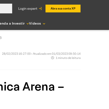
login expert
Abra sua conta XP
enda a Investir
Vídeos
3
28/02/2023 16:27:00 • Atualizado em 01/03/2023 09:50:14
1 minuto de leitura
nica Arena –