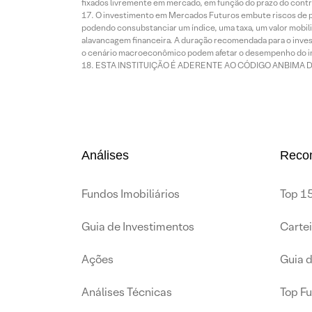
fixados livremente em mercado, em função do prazo do contr
O investimento em Mercados Futuros embute riscos de pe
podendo consubstanciar um índice, uma taxa, um valor mobiliá
alavancagem financeira. A duração recomendada para o invest
o cenário macroeconômico podem afetar o desempenho do i
ESTA INSTITUIÇÃO É ADERENTE AO CÓDIGO ANBIMA 
Análises
Reco
Fundos Imobiliários
Top 15
Guia de Investimentos
Carte
Ações
Guia 
Análises Técnicas
Top F