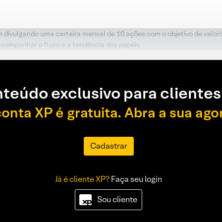
m divulgando uma carteira mensal de 10 ações com o objetivo de valori
acompanhar o fluxo e a tendência dos papéis.
teúdo exclusivo para clientes
conta XP é gratuita. Abra a sua ago
Cadastrar
Já é cliente XP?
Faça seu login
Sou cliente