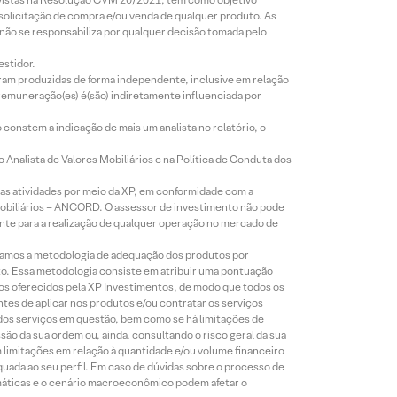
 solicitação de compra e/ou venda de qualquer produto. As
 não se responsabiliza por qualquer decisão tomada pelo
estidor.
foram produzidas de forma independente, inclusive em relação
 remuneração(es) é(são) indiretamente influenciada por
constem a indicação de mais um analista no relatório, o
Analista de Valores Mobiliários e na Política de Conduta dos
s atividades por meio da XP, em conformidade com a
Mobiliários – ANCORD. O assessor de investimento não pode
iente para a realização de qualquer operação no mercado de
lizamos a metodologia de adequação dos produtos por
to. Essa metodologia consiste em atribuir uma pontuação
tos oferecidos pela XP Investimentos, de modo que todos os
ntes de aplicar nos produtos e/ou contratar os serviços
 dos serviços em questão, bem como se há limitações de
o da sua ordem ou, ainda, consultando o risco geral da sua
m limitações em relação à quantidade e/ou volume financeiro
equada ao seu perfil. Em caso de dúvidas sobre o processo de
imáticas e o cenário macroeconômico podem afetar o