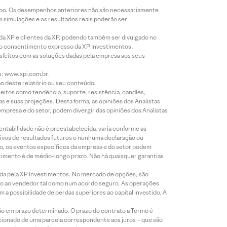
empo. Os desempenhos anteriores não são necessariamente
m simulações e os resultados reais poderão ser
 da XP e clientes da XP, podendo também ser divulgado no
évio consentimento expresso da XP Investimentos.
isfeitos com as soluções dadas pela empresa aos seus
s: www.xpi.com.br.
ão deste relatório ou seu conteúdo.
eitos como tendência, suporte, resistência, candles,
s e suas projeções. Desta forma, as opiniões dos Analistas
presa e do setor, podem divergir das opiniões dos Analistas
entabilidade não é preestabelecida, varia conforme as
ivos de resultados futuros e nenhuma declaração ou
co, os eventos específicos da empresa e do setor podem
timento é de médio-longo prazo. Não há quaisquer garantias
icada pela XP Investimentos. No mercado de opções, são
mio ao vendedor tal como num acordo seguro. As operações
a possibilidade de perdas superiores ao capital investido. A
ão em prazo determinado. O prazo do contrato a Termo é
icionado de uma parcela correspondente aos juros – que são