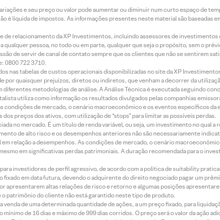
 variações e seu preço ou valor pode aumentar ou diminuir num curto espaço de t
 não é líquida de impostos. As informações presentes neste material são baseadas e
rede de relacionamento da XP Investimentos, incluindo assessores de investimentos
ara qualquer pessoa, no todo ou em parte, qualquer que seja o propósito, sem o pr
ssão de servir de canal de contato sempre que os clientes que não se sentirem sat
e: 0800 722 3710.
dos nas tabelas de custos operacionais disponibilizadas no site da XP Investimento
 por quaisquer prejuízos, diretos ou indiretos, que venham a decorrer da utilizaç
 diferentes metodologias de análise. A Análise Técnica é executada seguindo conc
alista utiliza como informação os resultados divulgados pelas companhias emissora
 condições de mercado, o cenário macroeconômico e os eventos específicos da em
dos preços dos ativos, com utilização de “stops” para limitar as possíveis perdas.
ada no mercado. É um título de renda variável, ou seja, um investimento no qual a r
mento de alto risco e os desempenhos anteriores não são necessariamente indicat
terial em relação a desempenhos. As condições de mercado, o cenário macroeconômi
mesmo em significativas perdas patrimoniais. A duração recomendada para o inves
ra investidores de perfil agressivo, de acordo com a política de suitability prat
 fixado em data futura, devendo o adquirente do direito negociado pagar um prê
or apresentarem altas relações de risco e retorno e algumas posições apresentarem 
o patrimônio do cliente não está garantido neste tipo de produto.
 venda de uma determinada quantidade de ações, a um preço fixado, para liquidaç
 mínimo de 16 dias e máximo de 999 dias corridos. O preço será o valor da ação ad