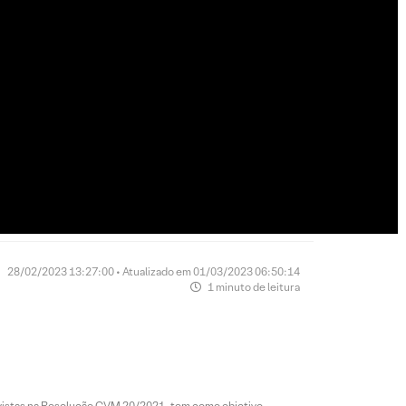
28/02/2023 13:27:00 • Atualizado em 01/03/2023 06:50:14
1 minuto de leitura
revistas na Resolução CVM 20/2021, tem como objetivo