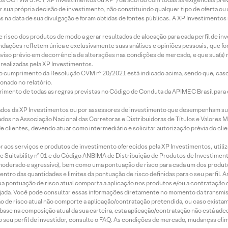
r sua própria decisão de investimento, não constituindo qualquer tipo de oferta ou
s na data de sua divulgação e foram obtidas de fontes públicas. A XP Investimentos
e risco dos produtos de modo a gerar resultados de alocação para cada perfil de inv
mendações refletem única e exclusivamente suas análises e opiniões pessoais, que 
aviso prévio em decorrência de alterações nas condições de mercado, e que sua(s)
realizadas pela XP Investimentos.
lo cumprimento da Resolução CVM nº 20/2021 está indicado acima, sendo que, caso 
onado no relatório.
imento de todas as regras previstas no Código de Conduta da APIMEC Brasil para o 
ados da XP Investimentos ou por assessores de investimento que desempenham sua
os na Associação Nacional das Corretoras e Distribuidoras de Títulos e Valores 
de clientes, devendo atuar como intermediário e solicitar autorização prévia do cl
idor aos serviços e produtos de investimento oferecidos pela XP Investimentos, uti
 Suitability nº 01 e do Código ANBIMA de Distribuição de Produtos de Investimen
r, moderado e agressivo), bem como uma pontuação de risco para cada um dos produ
ntro das quantidades e limites da pontuação de risco definidas para o seu perfil. A
 sua pontuação de risco atual comporta a aplicação nos produtos e/ou a contratação
jada. Você pode consultar essas informações diretamente no momento da transmissã
ação de risco atual não comporte a aplicação/contratação pretendida, ou caso exista
m base na composição atual da sua carteira, esta aplicação/contratação não está ad
 seu perfil de investidor, consulte o FAQ. As condições de mercado, mudanças cl