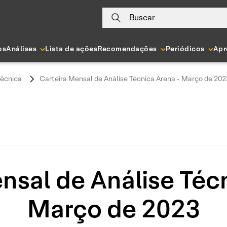
Buscar
os
Análises
Lista de ações
Recomendações
Periódicos
Apr
Técnica
Carteira Mensal de Análise Técnica Arena - Março de 202
nsal de Análise Téc
Março de 2023