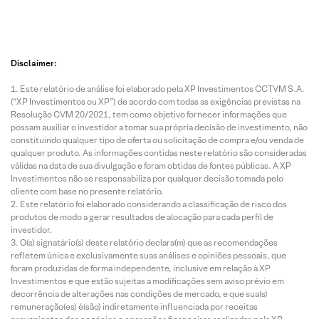
Disclaimer:
Este relatório de análise foi elaborado pela XP Investimentos CCTVM S.A.
(“XP Investimentos ou XP”) de acordo com todas as exigências previstas na
Resolução CVM 20/2021, tem como objetivo fornecer informações que
possam auxiliar o investidor a tomar sua própria decisão de investimento, não
constituindo qualquer tipo de oferta ou solicitação de compra e/ou venda de
qualquer produto. As informações contidas neste relatório são consideradas
válidas na data de sua divulgação e foram obtidas de fontes públicas. A XP
Investimentos não se responsabiliza por qualquer decisão tomada pelo
cliente com base no presente relatório.
Este relatório foi elaborado considerando a classificação de risco dos
produtos de modo a gerar resultados de alocação para cada perfil de
investidor.
O(s) signatário(s) deste relatório declara(m) que as recomendações
refletem única e exclusivamente suas análises e opiniões pessoais, que
foram produzidas de forma independente, inclusive em relação à XP
Investimentos e que estão sujeitas a modificações sem aviso prévio em
decorrência de alterações nas condições de mercado, e que sua(s)
remuneração(es) é(são) indiretamente influenciada por receitas