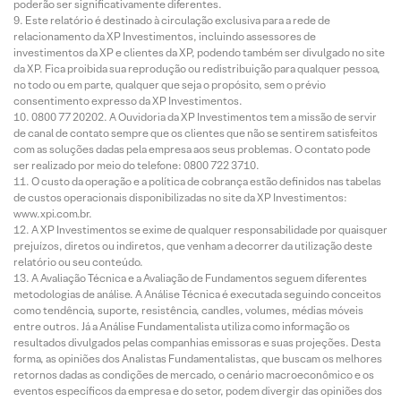
poderão ser significativamente diferentes.
Este relatório é destinado à circulação exclusiva para a rede de
relacionamento da XP Investimentos, incluindo assessores de
investimentos da XP e clientes da XP, podendo também ser divulgado no site
da XP. Fica proibida sua reprodução ou redistribuição para qualquer pessoa,
no todo ou em parte, qualquer que seja o propósito, sem o prévio
consentimento expresso da XP Investimentos.
0800 77 20202. A Ouvidoria da XP Investimentos tem a missão de servir
de canal de contato sempre que os clientes que não se sentirem satisfeitos
com as soluções dadas pela empresa aos seus problemas. O contato pode
ser realizado por meio do telefone: 0800 722 3710.
O custo da operação e a política de cobrança estão definidos nas tabelas
de custos operacionais disponibilizadas no site da XP Investimentos:
www.xpi.com.br.
A XP Investimentos se exime de qualquer responsabilidade por quaisquer
prejuízos, diretos ou indiretos, que venham a decorrer da utilização deste
relatório ou seu conteúdo.
A Avaliação Técnica e a Avaliação de Fundamentos seguem diferentes
metodologias de análise. A Análise Técnica é executada seguindo conceitos
como tendência, suporte, resistência, candles, volumes, médias móveis
entre outros. Já a Análise Fundamentalista utiliza como informação os
resultados divulgados pelas companhias emissoras e suas projeções. Desta
forma, as opiniões dos Analistas Fundamentalistas, que buscam os melhores
retornos dadas as condições de mercado, o cenário macroeconômico e os
eventos específicos da empresa e do setor, podem divergir das opiniões dos