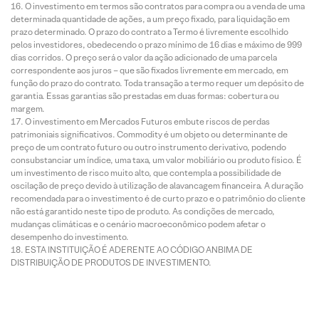
O investimento em termos são contratos para compra ou a venda de uma
determinada quantidade de ações, a um preço fixado, para liquidação em
prazo determinado. O prazo do contrato a Termo é livremente escolhido
pelos investidores, obedecendo o prazo mínimo de 16 dias e máximo de 999
dias corridos. O preço será o valor da ação adicionado de uma parcela
correspondente aos juros – que são fixados livremente em mercado, em
função do prazo do contrato. Toda transação a termo requer um depósito de
garantia. Essas garantias são prestadas em duas formas: cobertura ou
margem.
O investimento em Mercados Futuros embute riscos de perdas
patrimoniais significativos. Commodity é um objeto ou determinante de
preço de um contrato futuro ou outro instrumento derivativo, podendo
consubstanciar um índice, uma taxa, um valor mobiliário ou produto físico. É
um investimento de risco muito alto, que contempla a possibilidade de
oscilação de preço devido à utilização de alavancagem financeira. A duração
recomendada para o investimento é de curto prazo e o patrimônio do cliente
não está garantido neste tipo de produto. As condições de mercado,
mudanças climáticas e o cenário macroeconômico podem afetar o
desempenho do investimento.
ESTA INSTITUIÇÃO É ADERENTE AO CÓDIGO ANBIMA DE
DISTRIBUIÇÃO DE PRODUTOS DE INVESTIMENTO.