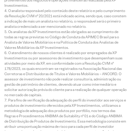
provenientes dos negócios e operações financeiras realizadas pela XP
Investimentos.
O analista responsável pelo conteúdo deste relatório e pelo cumprimento
da Resolução CVM nº 20/2021 está indicado acima, sendo que, caso constem
a indicação de mais um analista no relatório, o responsável será o primeiro
analista credenciado a ser mencionado no relatório.
Os analistas da XP Investimentos estão obrigados ao cumprimento de
todas as regras previstas no Código de Conduta da APIMEC Brasil para o
Analista de Valores Mobiliários e na Política de Conduta dos Analistas de
Valores Mobiliários da XP Investimentos.
O atendimento de nossos clientes é realizado por empregados da XP
Investimentos ou por assessores de investimento que desempenham suas
atividades por meio da XP, em conformidade com a Resolução CVM nº
178/2023, os quais encontram-se registrados na Associação Nacional das
Corretoras e Distribuidoras de Títulos e Valores Mobiliários – ANCORD. O
assessor de investimento não pode realizar consultoria, administração ou
gestão de patrimônio de clientes, devendo atuar como intermediário e
solicitar autorização prévia do cliente para a realização de qualquer operação
no mercado de capitais.
Para fins de verificação da adequação do perfil do investidor aos serviços e
produtos de investimento oferecidos pela XP Investimentos, utilizamos a
metodologia de adequação dos produtos por portfólio, nos termos das
Regras e Procedimentos ANBIMA de Suitability nº 01 e do Código ANBIMA
de Distribuição de Produtos de Investimento. Essa metodologia consiste em
atribuir uma pontuação máxima de risco para cada perfil de investidor