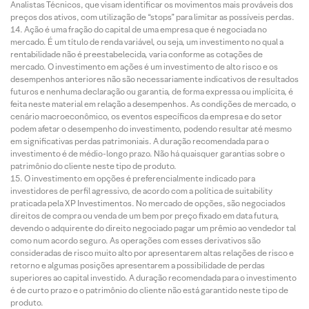
Analistas Técnicos, que visam identificar os movimentos mais prováveis dos
preços dos ativos, com utilização de “stops” para limitar as possíveis perdas.
Ação é uma fração do capital de uma empresa que é negociada no
mercado. É um título de renda variável, ou seja, um investimento no qual a
rentabilidade não é preestabelecida, varia conforme as cotações de
mercado. O investimento em ações é um investimento de alto risco e os
desempenhos anteriores não são necessariamente indicativos de resultados
futuros e nenhuma declaração ou garantia, de forma expressa ou implícita, é
feita neste material em relação a desempenhos. As condições de mercado, o
cenário macroeconômico, os eventos específicos da empresa e do setor
podem afetar o desempenho do investimento, podendo resultar até mesmo
em significativas perdas patrimoniais. A duração recomendada para o
investimento é de médio-longo prazo. Não há quaisquer garantias sobre o
patrimônio do cliente neste tipo de produto.
O investimento em opções é preferencialmente indicado para
investidores de perfil agressivo, de acordo com a política de suitability
praticada pela XP Investimentos. No mercado de opções, são negociados
direitos de compra ou venda de um bem por preço fixado em data futura,
devendo o adquirente do direito negociado pagar um prêmio ao vendedor tal
como num acordo seguro. As operações com esses derivativos são
consideradas de risco muito alto por apresentarem altas relações de risco e
retorno e algumas posições apresentarem a possibilidade de perdas
superiores ao capital investido. A duração recomendada para o investimento
é de curto prazo e o patrimônio do cliente não está garantido neste tipo de
produto.