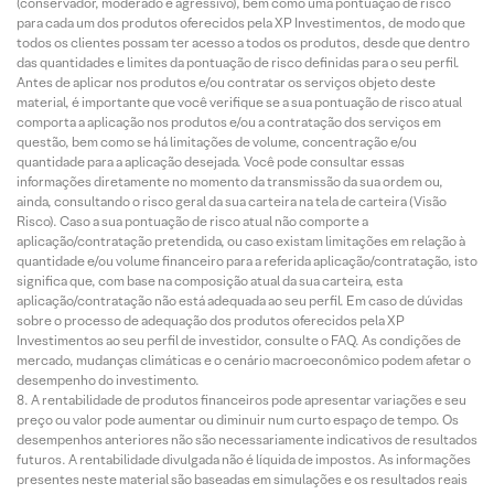
(conservador, moderado e agressivo), bem como uma pontuação de risco
para cada um dos produtos oferecidos pela XP Investimentos, de modo que
todos os clientes possam ter acesso a todos os produtos, desde que dentro
das quantidades e limites da pontuação de risco definidas para o seu perfil.
Antes de aplicar nos produtos e/ou contratar os serviços objeto deste
material, é importante que você verifique se a sua pontuação de risco atual
comporta a aplicação nos produtos e/ou a contratação dos serviços em
questão, bem como se há limitações de volume, concentração e/ou
quantidade para a aplicação desejada. Você pode consultar essas
informações diretamente no momento da transmissão da sua ordem ou,
ainda, consultando o risco geral da sua carteira na tela de carteira (Visão
Risco). Caso a sua pontuação de risco atual não comporte a
aplicação/contratação pretendida, ou caso existam limitações em relação à
quantidade e/ou volume financeiro para a referida aplicação/contratação, isto
significa que, com base na composição atual da sua carteira, esta
aplicação/contratação não está adequada ao seu perfil. Em caso de dúvidas
sobre o processo de adequação dos produtos oferecidos pela XP
Investimentos ao seu perfil de investidor, consulte o FAQ. As condições de
mercado, mudanças climáticas e o cenário macroeconômico podem afetar o
desempenho do investimento.
A rentabilidade de produtos financeiros pode apresentar variações e seu
preço ou valor pode aumentar ou diminuir num curto espaço de tempo. Os
desempenhos anteriores não são necessariamente indicativos de resultados
futuros. A rentabilidade divulgada não é líquida de impostos. As informações
presentes neste material são baseadas em simulações e os resultados reais