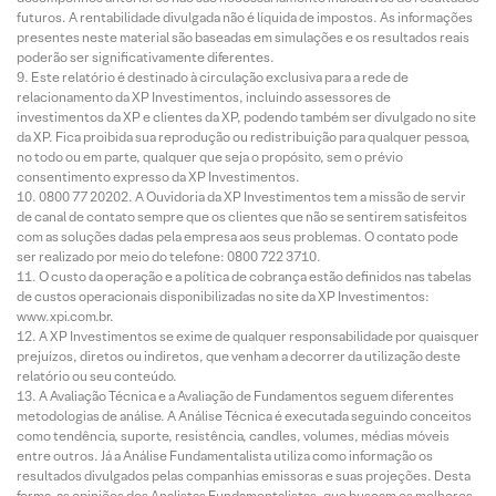
futuros. A rentabilidade divulgada não é líquida de impostos. As informações
presentes neste material são baseadas em simulações e os resultados reais
poderão ser significativamente diferentes.
Este relatório é destinado à circulação exclusiva para a rede de
relacionamento da XP Investimentos, incluindo assessores de
investimentos da XP e clientes da XP, podendo também ser divulgado no site
da XP. Fica proibida sua reprodução ou redistribuição para qualquer pessoa,
no todo ou em parte, qualquer que seja o propósito, sem o prévio
consentimento expresso da XP Investimentos.
0800 77 20202. A Ouvidoria da XP Investimentos tem a missão de servir
de canal de contato sempre que os clientes que não se sentirem satisfeitos
com as soluções dadas pela empresa aos seus problemas. O contato pode
ser realizado por meio do telefone: 0800 722 3710.
O custo da operação e a política de cobrança estão definidos nas tabelas
de custos operacionais disponibilizadas no site da XP Investimentos:
www.xpi.com.br.
A XP Investimentos se exime de qualquer responsabilidade por quaisquer
prejuízos, diretos ou indiretos, que venham a decorrer da utilização deste
relatório ou seu conteúdo.
A Avaliação Técnica e a Avaliação de Fundamentos seguem diferentes
metodologias de análise. A Análise Técnica é executada seguindo conceitos
como tendência, suporte, resistência, candles, volumes, médias móveis
entre outros. Já a Análise Fundamentalista utiliza como informação os
resultados divulgados pelas companhias emissoras e suas projeções. Desta
forma, as opiniões dos Analistas Fundamentalistas, que buscam os melhores