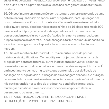
superiores ao capital investido. A duração recomendada para o investimento
é de curto prazo e o patrimônio do cliente não está garantido neste tipo de
produto.
O investimento em termos são contratos para compra ou a venda de uma
determinada quantidade de ações, a um preço fixado, para liquidação em
prazo determinado. O prazo do contrato a Termo é livremente escolhido
pelos investidores, obedecendo o prazo mínimo de 16 dias e máximo de 999
dias corridos. O preço será o valor da ação adicionado de uma parcela
correspondente aos juros – que são fixados livremente em mercado, em
função do prazo do contrato. Toda transação a termo requer um depósito de
garantia. Essas garantias são prestadas em duas formas: cobertura ou
margem.
O investimento em Mercados Futuros embute riscos de perdas
patrimoniais significativos. Commodity é um objeto ou determinante de
preço de um contrato futuro ou outro instrumento derivativo, podendo
consubstanciar um índice, uma taxa, um valor mobiliário ou produto físico. É
um investimento de risco muito alto, que contempla a possibilidade de
oscilação de preço devido à utilização de alavancagem financeira. A duração
recomendada para o investimento é de curto prazo e o patrimônio do cliente
não está garantido neste tipo de produto. As condições de mercado,
mudanças climáticas e o cenário macroeconômico podem afetar o
desempenho do investimento.
ESTA INSTITUIÇÃO É ADERENTE AO CÓDIGO ANBIMA DE
DISTRIBUIÇÃO DE PRODUTOS DE INVESTIMENTO.