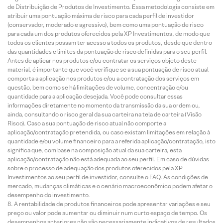
de Distribuição de Produtos de Investimento. Essa metodologia consiste em
atribuir uma pontuação máxima de risco para cada perfil de investidor
(conservador, moderado e agressivo), bem como uma pontuação de risco
para cada um dos produtos oferecidos pela XP Investimentos, de modo que
todos os clientes possam ter acesso a todos os produtos, desde que dentro
das quantidades e limites da pontuação de risco definidas para o seu perfil.
Antes de aplicar nos produtos e/ou contratar os serviços objeto deste
material, é importante que você verifique se a sua pontuação de risco atual
comporta a aplicação nos produtos e/ou a contratação dos serviços em
questão, bem como se há limitações de volume, concentração e/ou
quantidade para a aplicação desejada. Você pode consultar essas
informações diretamente no momento da transmissão da sua ordem ou,
ainda, consultando o risco geral da sua carteira na tela de carteira (Visão
Risco). Caso a sua pontuação de risco atual não comporte a
aplicação/contratação pretendida, ou caso existam limitações em relação à
quantidade e/ou volume financeiro para a referida aplicação/contratação, isto
significa que, com base na composição atual da sua carteira, esta
aplicação/contratação não está adequada ao seu perfil. Em caso de dúvidas
sobre o processo de adequação dos produtos oferecidos pela XP
Investimentos ao seu perfil de investidor, consulte o FAQ. As condições de
mercado, mudanças climáticas e o cenário macroeconômico podem afetar o
desempenho do investimento.
A rentabilidade de produtos financeiros pode apresentar variações e seu
preço ou valor pode aumentar ou diminuir num curto espaço de tempo. Os
desempenhos anteriores não são necessariamente indicativos de resultados