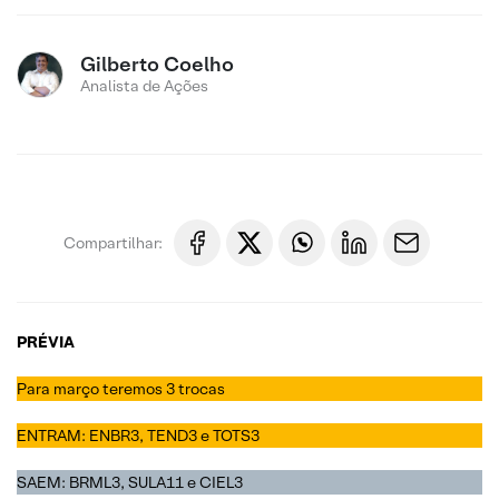
Gilberto Coelho
Analista de Ações
Compartilhar:
PRÉVIA
Para março teremos 3 trocas
ENTRAM: ENBR3, TEND3 e TOTS3
SAEM: BRML3, SULA11 e CIEL3