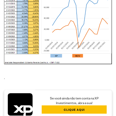
.
Se você ainda não tem conta na XP
Investimentos, abra a sua!
CLIQUE AQUI