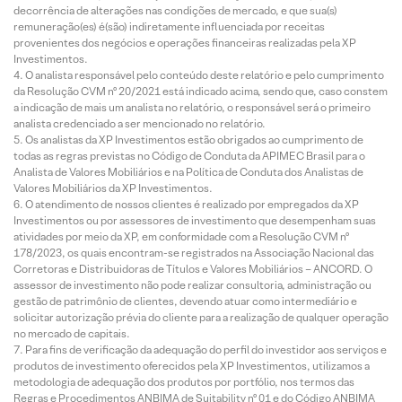
decorrência de alterações nas condições de mercado, e que sua(s)
remuneração(es) é(são) indiretamente influenciada por receitas
provenientes dos negócios e operações financeiras realizadas pela XP
Investimentos.
O analista responsável pelo conteúdo deste relatório e pelo cumprimento
da Resolução CVM nº 20/2021 está indicado acima, sendo que, caso constem
a indicação de mais um analista no relatório, o responsável será o primeiro
analista credenciado a ser mencionado no relatório.
Os analistas da XP Investimentos estão obrigados ao cumprimento de
todas as regras previstas no Código de Conduta da APIMEC Brasil para o
Analista de Valores Mobiliários e na Política de Conduta dos Analistas de
Valores Mobiliários da XP Investimentos.
O atendimento de nossos clientes é realizado por empregados da XP
Investimentos ou por assessores de investimento que desempenham suas
atividades por meio da XP, em conformidade com a Resolução CVM nº
178/2023, os quais encontram-se registrados na Associação Nacional das
Corretoras e Distribuidoras de Títulos e Valores Mobiliários – ANCORD. O
assessor de investimento não pode realizar consultoria, administração ou
gestão de patrimônio de clientes, devendo atuar como intermediário e
solicitar autorização prévia do cliente para a realização de qualquer operação
no mercado de capitais.
Para fins de verificação da adequação do perfil do investidor aos serviços e
produtos de investimento oferecidos pela XP Investimentos, utilizamos a
metodologia de adequação dos produtos por portfólio, nos termos das
Regras e Procedimentos ANBIMA de Suitability nº 01 e do Código ANBIMA