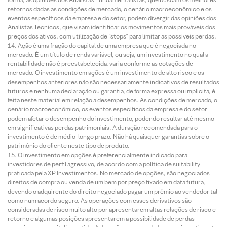
retornos dadas as condições de mercado, o cenário macroeconômico e os
eventos específicos da empresa e do setor, podem divergir das opiniões dos
Analistas Técnicos, que visam identificar os movimentos mais prováveis dos
preços dos ativos, com utilização de “stops” para limitar as possíveis perdas.
Ação é uma fração do capital de uma empresa que é negociada no
mercado. É um título de renda variável, ou seja, um investimento no qual a
rentabilidade não é preestabelecida, varia conforme as cotações de
mercado. O investimento em ações é um investimento de alto risco e os
desempenhos anteriores não são necessariamente indicativos de resultados
futuros e nenhuma declaração ou garantia, de forma expressa ou implícita, é
feita neste material em relação a desempenhos. As condições de mercado, o
cenário macroeconômico, os eventos específicos da empresa e do setor
podem afetar o desempenho do investimento, podendo resultar até mesmo
em significativas perdas patrimoniais. A duração recomendada para o
investimento é de médio-longo prazo. Não há quaisquer garantias sobre o
patrimônio do cliente neste tipo de produto.
O investimento em opções é preferencialmente indicado para
investidores de perfil agressivo, de acordo com a política de suitability
praticada pela XP Investimentos. No mercado de opções, são negociados
direitos de compra ou venda de um bem por preço fixado em data futura,
devendo o adquirente do direito negociado pagar um prêmio ao vendedor tal
como num acordo seguro. As operações com esses derivativos são
consideradas de risco muito alto por apresentarem altas relações de risco e
retorno e algumas posições apresentarem a possibilidade de perdas