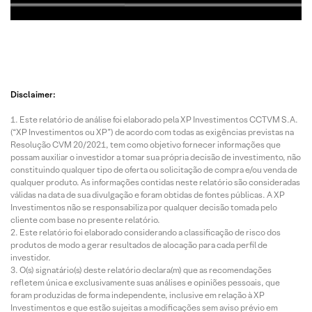
Disclaimer:
Este relatório de análise foi elaborado pela XP Investimentos CCTVM S.A.
(“XP Investimentos ou XP”) de acordo com todas as exigências previstas na
Resolução CVM 20/2021, tem como objetivo fornecer informações que
possam auxiliar o investidor a tomar sua própria decisão de investimento, não
constituindo qualquer tipo de oferta ou solicitação de compra e/ou venda de
qualquer produto. As informações contidas neste relatório são consideradas
válidas na data de sua divulgação e foram obtidas de fontes públicas. A XP
Investimentos não se responsabiliza por qualquer decisão tomada pelo
cliente com base no presente relatório.
Este relatório foi elaborado considerando a classificação de risco dos
produtos de modo a gerar resultados de alocação para cada perfil de
investidor.
O(s) signatário(s) deste relatório declara(m) que as recomendações
refletem única e exclusivamente suas análises e opiniões pessoais, que
foram produzidas de forma independente, inclusive em relação à XP
Investimentos e que estão sujeitas a modificações sem aviso prévio em