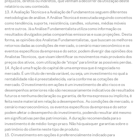
prejuízos, diretos ou indiretos, que venham a decorrer da utilização deste
relatório ou seu conteúdo.
A Avaliação Técnica e a Avaliação de Fundamentos seguem diferentes
metodologias de análise. A Análise Técnica é executada seguindo conceitos
como tendência, suporte, resistência, candles, volumes, médias móveis
entre outros. Já a Análise Fundamentalista utiliza como informação os
resultados divulgados pelas companhias emissoras e suas projeções. Desta
forma, as opiniões dos Analistas Fundamentalistas, que buscam os melhores
retornos dadas as condições de mercado, o cenário macroeconômico e os
eventos específicos da empresa e do setor, podem divergir das opiniões dos
Analistas Técnicos, que visam identificar os movimentos mais prováveis dos
preços dos ativos, com utilização de “stops” para limitar as possíveis perdas.
Ação é uma fração do capital de uma empresa que é negociada no
mercado. É um título de renda variável, ou seja, um investimento no qual a
rentabilidade não é preestabelecida, varia conforme as cotações de
mercado. O investimento em ações é um investimento de alto risco e os
desempenhos anteriores não são necessariamente indicativos de resultados
futuros e nenhuma declaração ou garantia, de forma expressa ou implícita, é
feita neste material em relação a desempenhos. As condições de mercado, o
cenário macroeconômico, os eventos específicos da empresa e do setor
podem afetar o desempenho do investimento, podendo resultar até mesmo
em significativas perdas patrimoniais. A duração recomendada para o
investimento é de médio-longo prazo. Não há quaisquer garantias sobre o
patrimônio do cliente neste tipo de produto.
O investimento em opções é preferencialmente indicado para