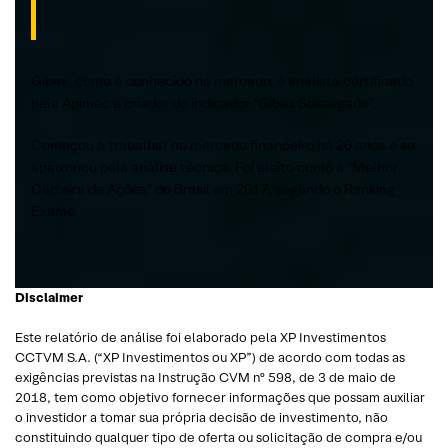
Gibex, como é conhecido no mercado, é analista certificado
pela Apimec e criador do indicador “Gibex Sossegado”.
Começou a trabalhar no mercado financeiro há 26 anos e se
apaixonou pela análise técnica. Foi eleito como a “Melhor
Carteira de Ações” do Brasil em 2017, segundo o Ranking
Exame.
Disclaimer
Este relatório de análise foi elaborado pela XP Investimentos
CCTVM S.A. (“XP Investimentos ou XP”) de acordo com todas as
exigências previstas na Instrução CVM nº 598, de 3 de maio de
2018, tem como objetivo fornecer informações que possam auxiliar
o investidor a tomar sua própria decisão de investimento, não
constituindo qualquer tipo de oferta ou solicitação de compra e/ou