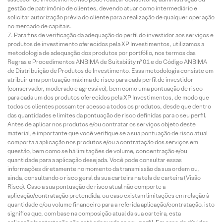
gestão de patrimônio de clientes, devendo atuar como intermediário e
solicitar autorização prévia do cliente para a realização de qualquer operação
no mercado de capitais.
Para fins de verificação da adequação do perfil do investidor aos serviços e
produtos de investimento oferecidos pela XP Investimentos, utilizamos a
metodologia de adequação dos produtos por portfólio, nos termos das
Regras e Procedimentos ANBIMA de Suitability nº 01 e do Código ANBIMA
de Distribuição de Produtos de Investimento. Essa metodologia consiste em
atribuir uma pontuação máxima de risco para cada perfil de investidor
(conservador, moderado e agressivo), bem como uma pontuação de risco
para cada um dos produtos oferecidos pela XP Investimentos, de modo que
todos os clientes possam ter acesso a todos os produtos, desde que dentro
das quantidades e limites da pontuação de risco definidas para o seu perfil.
Antes de aplicar nos produtos e/ou contratar os serviços objeto deste
material, é importante que você verifique se a sua pontuação de risco atual
comporta a aplicação nos produtos e/ou a contratação dos serviços em
questão, bem como se há limitações de volume, concentração e/ou
quantidade para a aplicação desejada. Você pode consultar essas
informações diretamente no momento da transmissão da sua ordem ou,
ainda, consultando o risco geral da sua carteira na tela de carteira (Visão
Risco). Caso a sua pontuação de risco atual não comporte a
aplicação/contratação pretendida, ou caso existam limitações em relação à
quantidade e/ou volume financeiro para a referida aplicação/contratação, isto
significa que, com base na composição atual da sua carteira, esta