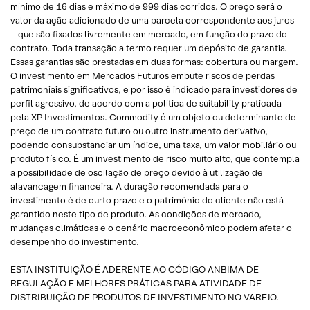
mínimo de 16 dias e máximo de 999 dias corridos. O preço será o
valor da ação adicionado de uma parcela correspondente aos juros
– que são fixados livremente em mercado, em função do prazo do
contrato. Toda transação a termo requer um depósito de garantia.
Essas garantias são prestadas em duas formas: cobertura ou margem.
O investimento em Mercados Futuros embute riscos de perdas
patrimoniais significativos, e por isso é indicado para investidores de
perfil agressivo, de acordo com a política de suitability praticada
pela XP Investimentos. Commodity é um objeto ou determinante de
preço de um contrato futuro ou outro instrumento derivativo,
podendo consubstanciar um índice, uma taxa, um valor mobiliário ou
produto físico. É um investimento de risco muito alto, que contempla
a possibilidade de oscilação de preço devido à utilização de
alavancagem financeira. A duração recomendada para o
investimento é de curto prazo e o patrimônio do cliente não está
garantido neste tipo de produto. As condições de mercado,
mudanças climáticas e o cenário macroeconômico podem afetar o
desempenho do investimento.
ESTA INSTITUIÇÃO É ADERENTE AO CÓDIGO ANBIMA DE
REGULAÇÃO E MELHORES PRÁTICAS PARA ATIVIDADE DE
DISTRIBUIÇÃO DE PRODUTOS DE INVESTIMENTO NO VAREJO.