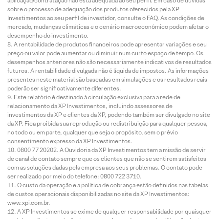
aplicação/contratação não está adequada ao seu perfil. Em caso de dúvidas
sobre o processo de adequação dos produtos oferecidos pela XP
Investimentos ao seu perfil de investidor, consulte o FAQ. As condições de
mercado, mudanças climáticas e o cenário macroeconômico podem afetar o
desempenho do investimento.
A rentabilidade de produtos financeiros pode apresentar variações e seu
preço ou valor pode aumentar ou diminuir num curto espaço de tempo. Os
desempenhos anteriores não são necessariamente indicativos de resultados
futuros. A rentabilidade divulgada não é líquida de impostos. As informações
presentes neste material são baseadas em simulações e os resultados reais
poderão ser significativamente diferentes.
Este relatório é destinado à circulação exclusiva para a rede de
relacionamento da XP Investimentos, incluindo assessores de
investimentos da XP e clientes da XP, podendo também ser divulgado no site
da XP. Fica proibida sua reprodução ou redistribuição para qualquer pessoa,
no todo ou em parte, qualquer que seja o propósito, sem o prévio
consentimento expresso da XP Investimentos.
0800 77 20202. A Ouvidoria da XP Investimentos tem a missão de servir
de canal de contato sempre que os clientes que não se sentirem satisfeitos
com as soluções dadas pela empresa aos seus problemas. O contato pode
ser realizado por meio do telefone: 0800 722 3710.
O custo da operação e a política de cobrança estão definidos nas tabelas
de custos operacionais disponibilizadas no site da XP Investimentos:
www.xpi.com.br.
A XP Investimentos se exime de qualquer responsabilidade por quaisquer