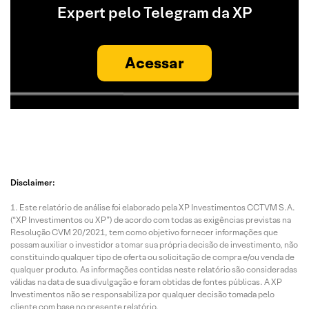
Expert pelo Telegram da XP
Acessar
Disclaimer:
Este relatório de análise foi elaborado pela XP Investimentos CCTVM S.A.
(“XP Investimentos ou XP”) de acordo com todas as exigências previstas na
Resolução CVM 20/2021, tem como objetivo fornecer informações que
possam auxiliar o investidor a tomar sua própria decisão de investimento, não
constituindo qualquer tipo de oferta ou solicitação de compra e/ou venda de
qualquer produto. As informações contidas neste relatório são consideradas
válidas na data de sua divulgação e foram obtidas de fontes públicas. A XP
Investimentos não se responsabiliza por qualquer decisão tomada pelo
cliente com base no presente relatório.