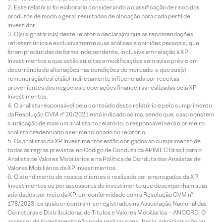
Este relatório foi elaborado considerando a classificação de risco dos
produtos de modo a gerar resultados de alocação para cada perfil de
investidor.
O(s) signatário(s) deste relatório declara(m) que as recomendações
refletem única e exclusivamente suas análises e opiniões pessoais, que
foram produzidas de forma independente, inclusive em relação à XP
Investimentos e que estão sujeitas a modificações sem aviso prévio em
decorrência de alterações nas condições de mercado, e que sua(s)
remuneração(es) é(são) indiretamente influenciada por receitas
provenientes dos negócios e operações financeiras realizadas pela XP
Investimentos.
O analista responsável pelo conteúdo deste relatório e pelo cumprimento
da Resolução CVM nº 20/2021 está indicado acima, sendo que, caso constem
a indicação de mais um analista no relatório, o responsável será o primeiro
analista credenciado a ser mencionado no relatório.
Os analistas da XP Investimentos estão obrigados ao cumprimento de
todas as regras previstas no Código de Conduta da APIMEC Brasil para o
Analista de Valores Mobiliários e na Política de Conduta dos Analistas de
Valores Mobiliários da XP Investimentos.
O atendimento de nossos clientes é realizado por empregados da XP
Investimentos ou por assessores de investimento que desempenham suas
atividades por meio da XP, em conformidade com a Resolução CVM nº
178/2023, os quais encontram-se registrados na Associação Nacional das
Corretoras e Distribuidoras de Títulos e Valores Mobiliários – ANCORD. O
assessor de investimento não pode realizar consultoria, administração ou