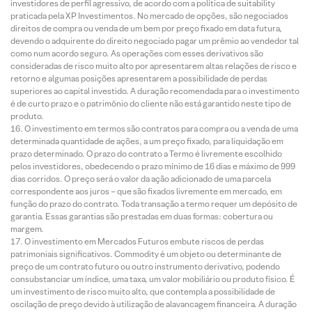
investidores de perfil agressivo, de acordo com a política de suitability
praticada pela XP Investimentos. No mercado de opções, são negociados
direitos de compra ou venda de um bem por preço fixado em data futura,
devendo o adquirente do direito negociado pagar um prêmio ao vendedor tal
como num acordo seguro. As operações com esses derivativos são
consideradas de risco muito alto por apresentarem altas relações de risco e
retorno e algumas posições apresentarem a possibilidade de perdas
superiores ao capital investido. A duração recomendada para o investimento
é de curto prazo e o patrimônio do cliente não está garantido neste tipo de
produto.
O investimento em termos são contratos para compra ou a venda de uma
determinada quantidade de ações, a um preço fixado, para liquidação em
prazo determinado. O prazo do contrato a Termo é livremente escolhido
pelos investidores, obedecendo o prazo mínimo de 16 dias e máximo de 999
dias corridos. O preço será o valor da ação adicionado de uma parcela
correspondente aos juros – que são fixados livremente em mercado, em
função do prazo do contrato. Toda transação a termo requer um depósito de
garantia. Essas garantias são prestadas em duas formas: cobertura ou
margem.
O investimento em Mercados Futuros embute riscos de perdas
patrimoniais significativos. Commodity é um objeto ou determinante de
preço de um contrato futuro ou outro instrumento derivativo, podendo
consubstanciar um índice, uma taxa, um valor mobiliário ou produto físico. É
um investimento de risco muito alto, que contempla a possibilidade de
oscilação de preço devido à utilização de alavancagem financeira. A duração