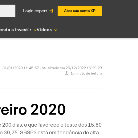
login expert
Abra sua conta XP
enda a Investir
Vídeos
31/01/2020 11:45:57 • Atualizado em 26/12/2022 16:29:23
1 minuto de leitura
reiro 2020
200 dias, o que favorece o teste dos 15,80
 e 39,75. SBSP3 está em tendência de alta