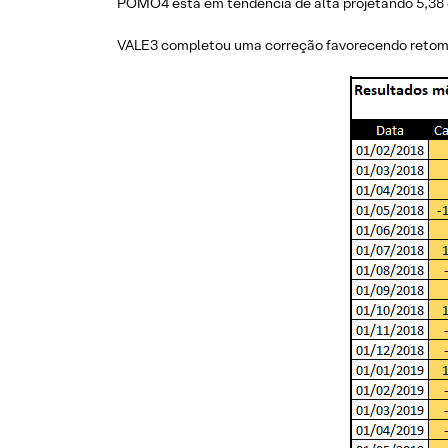
POMO4 está em tendência de alta projetando 5,38 o
VALE3 completou uma correção favorecendo retoma