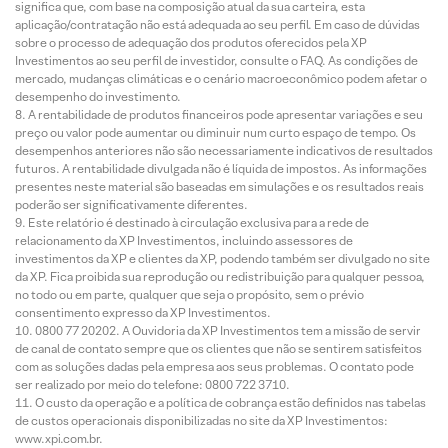
significa que, com base na composição atual da sua carteira, esta
aplicação/contratação não está adequada ao seu perfil. Em caso de dúvidas
sobre o processo de adequação dos produtos oferecidos pela XP
Investimentos ao seu perfil de investidor, consulte o FAQ. As condições de
mercado, mudanças climáticas e o cenário macroeconômico podem afetar o
desempenho do investimento.
A rentabilidade de produtos financeiros pode apresentar variações e seu
preço ou valor pode aumentar ou diminuir num curto espaço de tempo. Os
desempenhos anteriores não são necessariamente indicativos de resultados
futuros. A rentabilidade divulgada não é líquida de impostos. As informações
presentes neste material são baseadas em simulações e os resultados reais
poderão ser significativamente diferentes.
Este relatório é destinado à circulação exclusiva para a rede de
relacionamento da XP Investimentos, incluindo assessores de
investimentos da XP e clientes da XP, podendo também ser divulgado no site
da XP. Fica proibida sua reprodução ou redistribuição para qualquer pessoa,
no todo ou em parte, qualquer que seja o propósito, sem o prévio
consentimento expresso da XP Investimentos.
0800 77 20202. A Ouvidoria da XP Investimentos tem a missão de servir
de canal de contato sempre que os clientes que não se sentirem satisfeitos
com as soluções dadas pela empresa aos seus problemas. O contato pode
ser realizado por meio do telefone: 0800 722 3710.
O custo da operação e a política de cobrança estão definidos nas tabelas
de custos operacionais disponibilizadas no site da XP Investimentos:
www.xpi.com.br.