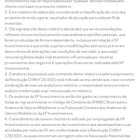
Investimentos não se responsabiliza por qualquer decisão tomada pelo
cliente com base no presente relatório.
Este relatório foi elaborado considerando a classificação de risco dos
produtos de modo a gerar resultados de alocação para cada perfil de
investidor.
O(s) signatário(s) deste relatório declara(m) que as recomendações
refletem única e exclusivamente suas análises e opiniões pessoais, que
foram produzidas de forma independente, inclusive em relação à XP
Investimentos e que estão sujeitas a modificações sem aviso prévio em
decorrência de alterações nas condições de mercado, e que sua(s)
remuneração(es) é(são) indiretamente influenciada por receitas
provenientes dos negócios e operações financeiras realizadas pela XP
Investimentos.
O analista responsável pelo conteúdo deste relatório e pelo cumprimento
da Resolução CVM nº 20/2021 está indicado acima, sendo que, caso constem
a indicação de mais um analista no relatório, o responsável será o primeiro
analista credenciado a ser mencionado no relatório.
Os analistas da XP Investimentos estão obrigados ao cumprimento de
todas as regras previstas no Código de Conduta da APIMEC Brasil para o
Analista de Valores Mobiliários e na Política de Conduta dos Analistas de
Valores Mobiliários da XP Investimentos.
O atendimento de nossos clientes é realizado por empregados da XP
Investimentos ou por assessores de investimento que desempenham suas
atividades por meio da XP, em conformidade com a Resolução CVM nº
178/2023, os quais encontram-se registrados na Associação Nacional das