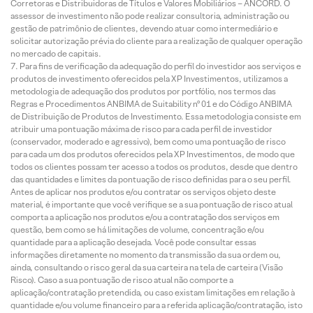
Corretoras e Distribuidoras de Títulos e Valores Mobiliários – ANCORD. O
assessor de investimento não pode realizar consultoria, administração ou
gestão de patrimônio de clientes, devendo atuar como intermediário e
solicitar autorização prévia do cliente para a realização de qualquer operação
no mercado de capitais.
Para fins de verificação da adequação do perfil do investidor aos serviços e
produtos de investimento oferecidos pela XP Investimentos, utilizamos a
metodologia de adequação dos produtos por portfólio, nos termos das
Regras e Procedimentos ANBIMA de Suitability nº 01 e do Código ANBIMA
de Distribuição de Produtos de Investimento. Essa metodologia consiste em
atribuir uma pontuação máxima de risco para cada perfil de investidor
(conservador, moderado e agressivo), bem como uma pontuação de risco
para cada um dos produtos oferecidos pela XP Investimentos, de modo que
todos os clientes possam ter acesso a todos os produtos, desde que dentro
das quantidades e limites da pontuação de risco definidas para o seu perfil.
Antes de aplicar nos produtos e/ou contratar os serviços objeto deste
material, é importante que você verifique se a sua pontuação de risco atual
comporta a aplicação nos produtos e/ou a contratação dos serviços em
questão, bem como se há limitações de volume, concentração e/ou
quantidade para a aplicação desejada. Você pode consultar essas
informações diretamente no momento da transmissão da sua ordem ou,
ainda, consultando o risco geral da sua carteira na tela de carteira (Visão
Risco). Caso a sua pontuação de risco atual não comporte a
aplicação/contratação pretendida, ou caso existam limitações em relação à
quantidade e/ou volume financeiro para a referida aplicação/contratação, isto