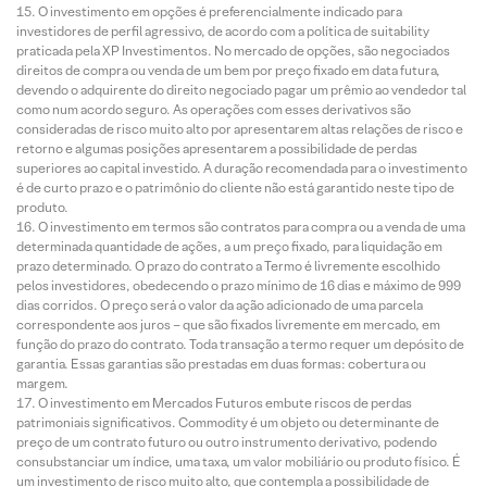
O investimento em opções é preferencialmente indicado para
investidores de perfil agressivo, de acordo com a política de suitability
praticada pela XP Investimentos. No mercado de opções, são negociados
direitos de compra ou venda de um bem por preço fixado em data futura,
devendo o adquirente do direito negociado pagar um prêmio ao vendedor tal
como num acordo seguro. As operações com esses derivativos são
consideradas de risco muito alto por apresentarem altas relações de risco e
retorno e algumas posições apresentarem a possibilidade de perdas
superiores ao capital investido. A duração recomendada para o investimento
é de curto prazo e o patrimônio do cliente não está garantido neste tipo de
produto.
O investimento em termos são contratos para compra ou a venda de uma
determinada quantidade de ações, a um preço fixado, para liquidação em
prazo determinado. O prazo do contrato a Termo é livremente escolhido
pelos investidores, obedecendo o prazo mínimo de 16 dias e máximo de 999
dias corridos. O preço será o valor da ação adicionado de uma parcela
correspondente aos juros – que são fixados livremente em mercado, em
função do prazo do contrato. Toda transação a termo requer um depósito de
garantia. Essas garantias são prestadas em duas formas: cobertura ou
margem.
O investimento em Mercados Futuros embute riscos de perdas
patrimoniais significativos. Commodity é um objeto ou determinante de
preço de um contrato futuro ou outro instrumento derivativo, podendo
consubstanciar um índice, uma taxa, um valor mobiliário ou produto físico. É
um investimento de risco muito alto, que contempla a possibilidade de