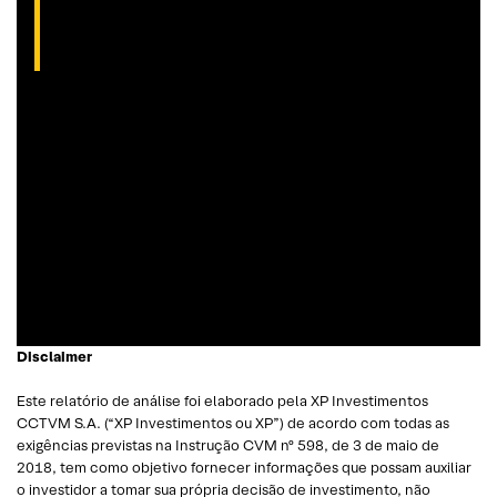
(CNPI-T EM-832
)
Gibex, como é conhecido no mercado, é analista certificado
pela Apimec e criador do indicador “Gibex Sossegado”.
Começou a trabalhar no mercado financeiro há 26 anos e se
apaixonou pela análise técnica. Foi eleito como a “Melhor
Carteira de Ações” do Brasil em 2017, segundo o Ranking
Exame.
Disclaimer
Este relatório de análise foi elaborado pela XP Investimentos
CCTVM S.A. (“XP Investimentos ou XP”) de acordo com todas as
exigências previstas na Instrução CVM nº 598, de 3 de maio de
2018, tem como objetivo fornecer informações que possam auxiliar
o investidor a tomar sua própria decisão de investimento, não