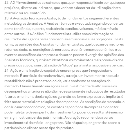
A XP Investimentos se exime de qualquer responsabilidade por quaisquer
prejuízos, diretos ou indiretos, que venham a decorrer da utilização deste
relatório ou seu conteúdo.
A Avaliação Técnica e a Avaliação de Fundamentos seguem diferentes
metodologias de análise. A Análise Técnica é executada seguindo conceitos
como tendência, suporte, resistência, candles, volumes, médias móveis
entre outros. Já a Análise Fundamentalista utiliza como informação os
resultados divulgados pelas companhias emissoras e suas projeções. Desta
forma, as opiniões dos Analistas Fundamentalistas, que buscam os melhores
retornos dadas as condições de mercado, o cenário macroeconômico e os
eventos específicos da empresa e do setor, podem divergir das opiniões dos
Analistas Técnicos, que visam identificar os movimentos mais prováveis dos
preços dos ativos, com utilização de “stops” para limitar as possíveis perdas.
Ação é uma fração do capital de uma empresa que é negociada no
mercado. É um título de renda variável, ou seja, um investimento no qual a
rentabilidade não é preestabelecida, varia conforme as cotações de
mercado. O investimento em ações é um investimento de alto risco e os
desempenhos anteriores não são necessariamente indicativos de resultados
futuros e nenhuma declaração ou garantia, de forma expressa ou implícita, é
feita neste material em relação a desempenhos. As condições de mercado, o
cenário macroeconômico, os eventos específicos da empresa e do setor
podem afetar o desempenho do investimento, podendo resultar até mesmo
em significativas perdas patrimoniais. A duração recomendada para o
investimento é de médio-longo prazo. Não há quaisquer garantias sobre o
patrimônio do cliente neste tipo de produto.