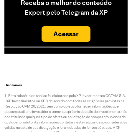
Receba o melhor do conteúdo
Expert pelo Telegram da XP
Acessar
Disclaimer:
Este relatório de análise foi elaborado pela XP Investimentos CCTVM S.A.
(“XP Investimentos ou XP”) de acordo com todas as exigências previstas na
Resolução CVM 20/2021, tem como objetivo fornecer informações que
possam auxiliar o investidor a tomar sua própria decisão de investimento, não
constituindo qualquer tipo de oferta ou solicitação de compra e/ou venda de
qualquer produto. As informações contidas neste relatório são consideradas
válidas na data de sua divulgação e foram obtidas de fontes públicas. A XP