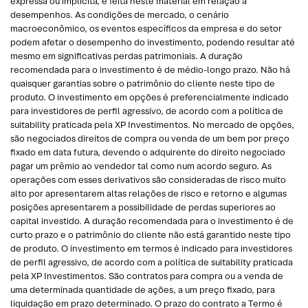
expressa ou implícita, é feita neste material em relação a
desempenhos. As condições de mercado, o cenário
macroeconômico, os eventos específicos da empresa e do setor
podem afetar o desempenho do investimento, podendo resultar até
mesmo em significativas perdas patrimoniais. A duração
recomendada para o investimento é de médio-longo prazo. Não há
quaisquer garantias sobre o patrimônio do cliente neste tipo de
produto. O investimento em opções é preferencialmente indicado
para investidores de perfil agressivo, de acordo com a política de
suitability praticada pela XP Investimentos. No mercado de opções,
são negociados direitos de compra ou venda de um bem por preço
fixado em data futura, devendo o adquirente do direito negociado
pagar um prêmio ao vendedor tal como num acordo seguro. As
operações com esses derivativos são consideradas de risco muito
alto por apresentarem altas relações de risco e retorno e algumas
posições apresentarem a possibilidade de perdas superiores ao
capital investido. A duração recomendada para o investimento é de
curto prazo e o patrimônio do cliente não está garantido neste tipo
de produto. O investimento em termos é indicado para investidores
de perfil agressivo, de acordo com a política de suitability praticada
pela XP Investimentos. São contratos para compra ou a venda de
uma determinada quantidade de ações, a um preço fixado, para
liquidação em prazo determinado. O prazo do contrato a Termo é