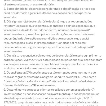
Investimentos não se responsabiliza por qualquer decisão tomada pelo
cliente com base no presente relatório.
Este relatório foi elaborado considerando a classificação de risco dos
produtos de modo a gerar resultados de alocação para cada perfil de
investidor.
O(s) signatário(s) deste relatório declara(m) que as recomendações
refletem única e exclusivamente suas análises e opiniões pessoais, que
foram produzidas de forma independente, inclusive em relação à XP
Investimentos e que estão sujeitas a modificações sem aviso prévio em
decorrência de alterações nas condições de mercado, e que sua(s)
remuneração(es) é(são) indiretamente influenciada por receitas
provenientes dos negócios e operações financeiras realizadas pela XP
Investimentos.
O analista responsável pelo conteúdo deste relatório e pelo cumprimento
da Resolução CVM nº 20/2021 está indicado acima, sendo que, caso constem
a indicação de mais um analista no relatório, o responsável será o primeiro
analista credenciado a ser mencionado no relatório.
Os analistas da XP Investimentos estão obrigados ao cumprimento de
todas as regras previstas no Código de Conduta da APIMEC Brasil para o
Analista de Valores Mobiliários e na Política de Conduta dos Analistas de
Valores Mobiliários da XP Investimentos.
O atendimento de nossos clientes é realizado por empregados da XP
Investimentos ou por assessores de investimento que desempenham suas
atividades por meio da XP, em conformidade com a Resolução CVM nº
178/2023, os quais encontram-se registrados na Associação Nacional das