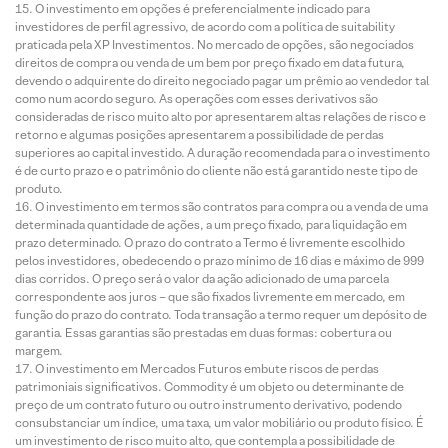
O investimento em opções é preferencialmente indicado para
investidores de perfil agressivo, de acordo com a política de suitability
praticada pela XP Investimentos. No mercado de opções, são negociados
direitos de compra ou venda de um bem por preço fixado em data futura,
devendo o adquirente do direito negociado pagar um prêmio ao vendedor tal
como num acordo seguro. As operações com esses derivativos são
consideradas de risco muito alto por apresentarem altas relações de risco e
retorno e algumas posições apresentarem a possibilidade de perdas
superiores ao capital investido. A duração recomendada para o investimento
é de curto prazo e o patrimônio do cliente não está garantido neste tipo de
produto.
O investimento em termos são contratos para compra ou a venda de uma
determinada quantidade de ações, a um preço fixado, para liquidação em
prazo determinado. O prazo do contrato a Termo é livremente escolhido
pelos investidores, obedecendo o prazo mínimo de 16 dias e máximo de 999
dias corridos. O preço será o valor da ação adicionado de uma parcela
correspondente aos juros – que são fixados livremente em mercado, em
função do prazo do contrato. Toda transação a termo requer um depósito de
garantia. Essas garantias são prestadas em duas formas: cobertura ou
margem.
O investimento em Mercados Futuros embute riscos de perdas
patrimoniais significativos. Commodity é um objeto ou determinante de
preço de um contrato futuro ou outro instrumento derivativo, podendo
consubstanciar um índice, uma taxa, um valor mobiliário ou produto físico. É
um investimento de risco muito alto, que contempla a possibilidade de