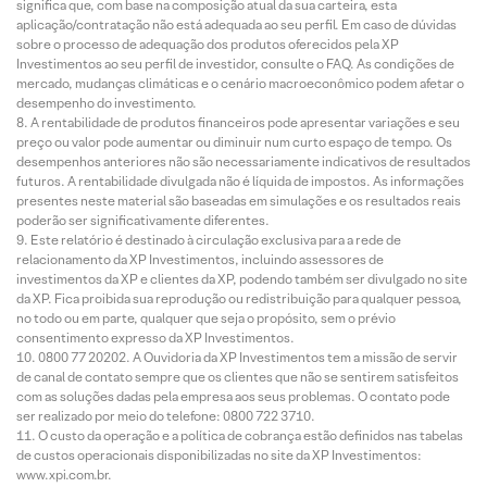
significa que, com base na composição atual da sua carteira, esta
aplicação/contratação não está adequada ao seu perfil. Em caso de dúvidas
sobre o processo de adequação dos produtos oferecidos pela XP
Investimentos ao seu perfil de investidor, consulte o FAQ. As condições de
mercado, mudanças climáticas e o cenário macroeconômico podem afetar o
desempenho do investimento.
A rentabilidade de produtos financeiros pode apresentar variações e seu
preço ou valor pode aumentar ou diminuir num curto espaço de tempo. Os
desempenhos anteriores não são necessariamente indicativos de resultados
futuros. A rentabilidade divulgada não é líquida de impostos. As informações
presentes neste material são baseadas em simulações e os resultados reais
poderão ser significativamente diferentes.
Este relatório é destinado à circulação exclusiva para a rede de
relacionamento da XP Investimentos, incluindo assessores de
investimentos da XP e clientes da XP, podendo também ser divulgado no site
da XP. Fica proibida sua reprodução ou redistribuição para qualquer pessoa,
no todo ou em parte, qualquer que seja o propósito, sem o prévio
consentimento expresso da XP Investimentos.
0800 77 20202. A Ouvidoria da XP Investimentos tem a missão de servir
de canal de contato sempre que os clientes que não se sentirem satisfeitos
com as soluções dadas pela empresa aos seus problemas. O contato pode
ser realizado por meio do telefone: 0800 722 3710.
O custo da operação e a política de cobrança estão definidos nas tabelas
de custos operacionais disponibilizadas no site da XP Investimentos:
www.xpi.com.br.