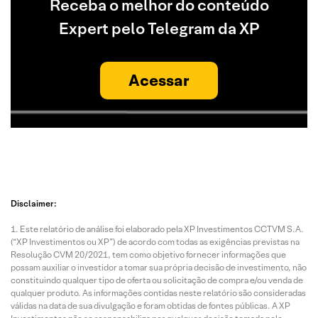
Receba o melhor do conteúdo
Expert pelo Telegram da XP
Acessar
Disclaimer:
Este relatório de análise foi elaborado pela XP Investimentos CCTVM S.A.
(“XP Investimentos ou XP”) de acordo com todas as exigências previstas na
Resolução CVM 20/2021, tem como objetivo fornecer informações que
possam auxiliar o investidor a tomar sua própria decisão de investimento, não
constituindo qualquer tipo de oferta ou solicitação de compra e/ou venda de
qualquer produto. As informações contidas neste relatório são consideradas
válidas na data de sua divulgação e foram obtidas de fontes públicas. A XP