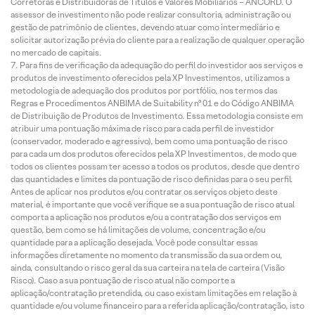
Corretoras e Distribuidoras de Títulos e Valores Mobiliários – ANCORD. O
assessor de investimento não pode realizar consultoria, administração ou
gestão de patrimônio de clientes, devendo atuar como intermediário e
solicitar autorização prévia do cliente para a realização de qualquer operação
no mercado de capitais.
Para fins de verificação da adequação do perfil do investidor aos serviços e
produtos de investimento oferecidos pela XP Investimentos, utilizamos a
metodologia de adequação dos produtos por portfólio, nos termos das
Regras e Procedimentos ANBIMA de Suitability nº 01 e do Código ANBIMA
de Distribuição de Produtos de Investimento. Essa metodologia consiste em
atribuir uma pontuação máxima de risco para cada perfil de investidor
(conservador, moderado e agressivo), bem como uma pontuação de risco
para cada um dos produtos oferecidos pela XP Investimentos, de modo que
todos os clientes possam ter acesso a todos os produtos, desde que dentro
das quantidades e limites da pontuação de risco definidas para o seu perfil.
Antes de aplicar nos produtos e/ou contratar os serviços objeto deste
material, é importante que você verifique se a sua pontuação de risco atual
comporta a aplicação nos produtos e/ou a contratação dos serviços em
questão, bem como se há limitações de volume, concentração e/ou
quantidade para a aplicação desejada. Você pode consultar essas
informações diretamente no momento da transmissão da sua ordem ou,
ainda, consultando o risco geral da sua carteira na tela de carteira (Visão
Risco). Caso a sua pontuação de risco atual não comporte a
aplicação/contratação pretendida, ou caso existam limitações em relação à
quantidade e/ou volume financeiro para a referida aplicação/contratação, isto