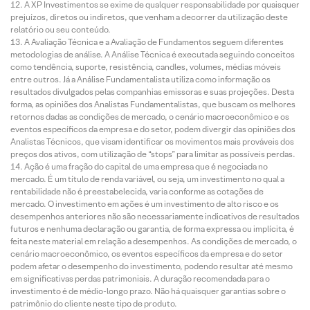
A XP Investimentos se exime de qualquer responsabilidade por quaisquer
prejuízos, diretos ou indiretos, que venham a decorrer da utilização deste
relatório ou seu conteúdo.
A Avaliação Técnica e a Avaliação de Fundamentos seguem diferentes
metodologias de análise. A Análise Técnica é executada seguindo conceitos
como tendência, suporte, resistência, candles, volumes, médias móveis
entre outros. Já a Análise Fundamentalista utiliza como informação os
resultados divulgados pelas companhias emissoras e suas projeções. Desta
forma, as opiniões dos Analistas Fundamentalistas, que buscam os melhores
retornos dadas as condições de mercado, o cenário macroeconômico e os
eventos específicos da empresa e do setor, podem divergir das opiniões dos
Analistas Técnicos, que visam identificar os movimentos mais prováveis dos
preços dos ativos, com utilização de “stops” para limitar as possíveis perdas.
Ação é uma fração do capital de uma empresa que é negociada no
mercado. É um título de renda variável, ou seja, um investimento no qual a
rentabilidade não é preestabelecida, varia conforme as cotações de
mercado. O investimento em ações é um investimento de alto risco e os
desempenhos anteriores não são necessariamente indicativos de resultados
futuros e nenhuma declaração ou garantia, de forma expressa ou implícita, é
feita neste material em relação a desempenhos. As condições de mercado, o
cenário macroeconômico, os eventos específicos da empresa e do setor
podem afetar o desempenho do investimento, podendo resultar até mesmo
em significativas perdas patrimoniais. A duração recomendada para o
investimento é de médio-longo prazo. Não há quaisquer garantias sobre o
patrimônio do cliente neste tipo de produto.