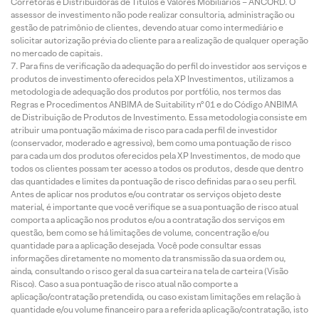
Corretoras e Distribuidoras de Títulos e Valores Mobiliários – ANCORD. O
assessor de investimento não pode realizar consultoria, administração ou
gestão de patrimônio de clientes, devendo atuar como intermediário e
solicitar autorização prévia do cliente para a realização de qualquer operação
no mercado de capitais.
Para fins de verificação da adequação do perfil do investidor aos serviços e
produtos de investimento oferecidos pela XP Investimentos, utilizamos a
metodologia de adequação dos produtos por portfólio, nos termos das
Regras e Procedimentos ANBIMA de Suitability nº 01 e do Código ANBIMA
de Distribuição de Produtos de Investimento. Essa metodologia consiste em
atribuir uma pontuação máxima de risco para cada perfil de investidor
(conservador, moderado e agressivo), bem como uma pontuação de risco
para cada um dos produtos oferecidos pela XP Investimentos, de modo que
todos os clientes possam ter acesso a todos os produtos, desde que dentro
das quantidades e limites da pontuação de risco definidas para o seu perfil.
Antes de aplicar nos produtos e/ou contratar os serviços objeto deste
material, é importante que você verifique se a sua pontuação de risco atual
comporta a aplicação nos produtos e/ou a contratação dos serviços em
questão, bem como se há limitações de volume, concentração e/ou
quantidade para a aplicação desejada. Você pode consultar essas
informações diretamente no momento da transmissão da sua ordem ou,
ainda, consultando o risco geral da sua carteira na tela de carteira (Visão
Risco). Caso a sua pontuação de risco atual não comporte a
aplicação/contratação pretendida, ou caso existam limitações em relação à
quantidade e/ou volume financeiro para a referida aplicação/contratação, isto