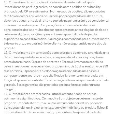
O investimento em opções é preferencialmente indicado para
investidores de perfil agressivo, de acordo com a política de suitability
praticada pela XP Investimentos. No mercado de opções, são negociados
direitos de compra ou venda de um bem por preço fixado em data futura,
devendo o adquirente do direito negociado pagar um prêmio ao vendedor tal
como num acordo seguro. As operações com esses derivativos são
consideradas de risco muito alto por apresentarem altas relações de risco e
retorno e algumas posições apresentarem a possibilidade de perdas
superiores ao capital investido. A duração recomendada para o investimento
é de curto prazo e o patrimônio do cliente não está garantido neste tipo de
produto.
O investimento em termos são contratos para compra ou a venda de uma
determinada quantidade de ações, a um preço fixado, para liquidação em
prazo determinado. O prazo do contrato a Termo é livremente escolhido
pelos investidores, obedecendo o prazo mínimo de 16 dias e máximo de 999
dias corridos. O preço será o valor da ação adicionado de uma parcela
correspondente aos juros – que são fixados livremente em mercado, em
função do prazo do contrato. Toda transação a termo requer um depósito de
garantia. Essas garantias são prestadas em duas formas: cobertura ou
margem.
O investimento em Mercados Futuros embute riscos de perdas
patrimoniais significativos. Commodity é um objeto ou determinante de
preço de um contrato futuro ou outro instrumento derivativo, podendo
consubstanciar um índice, uma taxa, um valor mobiliário ou produto físico. É
um investimento de risco muito alto, que contempla a possibilidade de