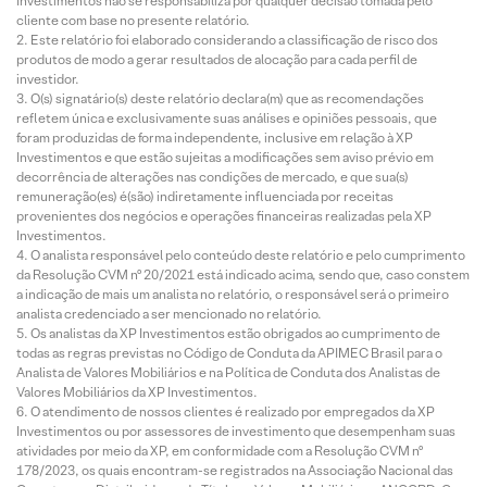
Investimentos não se responsabiliza por qualquer decisão tomada pelo
cliente com base no presente relatório.
Este relatório foi elaborado considerando a classificação de risco dos
produtos de modo a gerar resultados de alocação para cada perfil de
investidor.
O(s) signatário(s) deste relatório declara(m) que as recomendações
refletem única e exclusivamente suas análises e opiniões pessoais, que
foram produzidas de forma independente, inclusive em relação à XP
Investimentos e que estão sujeitas a modificações sem aviso prévio em
decorrência de alterações nas condições de mercado, e que sua(s)
remuneração(es) é(são) indiretamente influenciada por receitas
provenientes dos negócios e operações financeiras realizadas pela XP
Investimentos.
O analista responsável pelo conteúdo deste relatório e pelo cumprimento
da Resolução CVM nº 20/2021 está indicado acima, sendo que, caso constem
a indicação de mais um analista no relatório, o responsável será o primeiro
analista credenciado a ser mencionado no relatório.
Os analistas da XP Investimentos estão obrigados ao cumprimento de
todas as regras previstas no Código de Conduta da APIMEC Brasil para o
Analista de Valores Mobiliários e na Política de Conduta dos Analistas de
Valores Mobiliários da XP Investimentos.
O atendimento de nossos clientes é realizado por empregados da XP
Investimentos ou por assessores de investimento que desempenham suas
atividades por meio da XP, em conformidade com a Resolução CVM nº
178/2023, os quais encontram-se registrados na Associação Nacional das