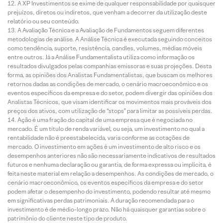
A XP Investimentos se exime de qualquer responsabilidade por quaisquer
prejuízos, diretos ou indiretos, que venham a decorrer da utilização deste
relatório ou seu conteúdo.
A Avaliação Técnica e a Avaliação de Fundamentos seguem diferentes
metodologias de análise. A Análise Técnica é executada seguindo conceitos
como tendência, suporte, resistência, candles, volumes, médias móveis
entre outros. Já a Análise Fundamentalista utiliza como informação os
resultados divulgados pelas companhias emissoras e suas projeções. Desta
forma, as opiniões dos Analistas Fundamentalistas, que buscam os melhores
retornos dadas as condições de mercado, o cenário macroeconômico e os
eventos específicos da empresa e do setor, podem divergir das opiniões dos
Analistas Técnicos, que visam identificar os movimentos mais prováveis dos
preços dos ativos, com utilização de “stops” para limitar as possíveis perdas.
Ação é uma fração do capital de uma empresa que é negociada no
mercado. É um título de renda variável, ou seja, um investimento no qual a
rentabilidade não é preestabelecida, varia conforme as cotações de
mercado. O investimento em ações é um investimento de alto risco e os
desempenhos anteriores não são necessariamente indicativos de resultados
futuros e nenhuma declaração ou garantia, de forma expressa ou implícita, é
feita neste material em relação a desempenhos. As condições de mercado, o
cenário macroeconômico, os eventos específicos da empresa e do setor
podem afetar o desempenho do investimento, podendo resultar até mesmo
em significativas perdas patrimoniais. A duração recomendada para o
investimento é de médio-longo prazo. Não há quaisquer garantias sobre o
patrimônio do cliente neste tipo de produto.