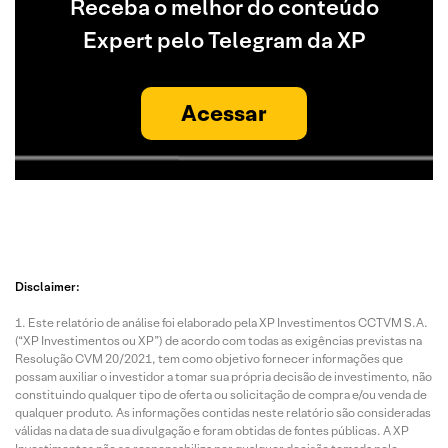
Receba o melhor do conteúdo
Expert pelo Telegram da XP
Acessar
Disclaimer:
Este relatório de análise foi elaborado pela XP Investimentos CCTVM S.A.
(“XP Investimentos ou XP”) de acordo com todas as exigências previstas na
Resolução CVM 20/2021, tem como objetivo fornecer informações que
possam auxiliar o investidor a tomar sua própria decisão de investimento, não
constituindo qualquer tipo de oferta ou solicitação de compra e/ou venda de
qualquer produto. As informações contidas neste relatório são consideradas
válidas na data de sua divulgação e foram obtidas de fontes públicas. A XP