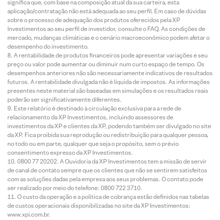
significa que, com base na composição atual da sua carteira, esta
aplicação/contratação não está adequada ao seu perfil. Em caso de dúvidas
sobre o processo de adequação dos produtos oferecidos pela XP
Investimentos ao seu perfil de investidor, consulte o FAQ. As condições de
mercado, mudanças climáticas e o cenário macroeconômico podem afetar o
desempenho do investimento.
A rentabilidade de produtos financeiros pode apresentar variações e seu
preço ou valor pode aumentar ou diminuir num curto espaço de tempo. Os
desempenhos anteriores não são necessariamente indicativos de resultados
futuros. A rentabilidade divulgada não é líquida de impostos. As informações
presentes neste material são baseadas em simulações e os resultados reais
poderão ser significativamente diferentes.
Este relatório é destinado à circulação exclusiva para a rede de
relacionamento da XP Investimentos, incluindo assessores de
investimentos da XP e clientes da XP, podendo também ser divulgado no site
da XP. Fica proibida sua reprodução ou redistribuição para qualquer pessoa,
no todo ou em parte, qualquer que seja o propósito, sem o prévio
consentimento expresso da XP Investimentos.
0800 77 20202. A Ouvidoria da XP Investimentos tem a missão de servir
de canal de contato sempre que os clientes que não se sentirem satisfeitos
com as soluções dadas pela empresa aos seus problemas. O contato pode
ser realizado por meio do telefone: 0800 722 3710.
O custo da operação e a política de cobrança estão definidos nas tabelas
de custos operacionais disponibilizadas no site da XP Investimentos:
www.xpi.com.br.