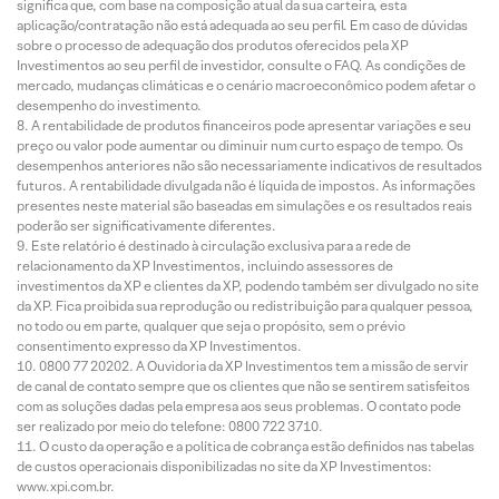
significa que, com base na composição atual da sua carteira, esta
aplicação/contratação não está adequada ao seu perfil. Em caso de dúvidas
sobre o processo de adequação dos produtos oferecidos pela XP
Investimentos ao seu perfil de investidor, consulte o FAQ. As condições de
mercado, mudanças climáticas e o cenário macroeconômico podem afetar o
desempenho do investimento.
A rentabilidade de produtos financeiros pode apresentar variações e seu
preço ou valor pode aumentar ou diminuir num curto espaço de tempo. Os
desempenhos anteriores não são necessariamente indicativos de resultados
futuros. A rentabilidade divulgada não é líquida de impostos. As informações
presentes neste material são baseadas em simulações e os resultados reais
poderão ser significativamente diferentes.
Este relatório é destinado à circulação exclusiva para a rede de
relacionamento da XP Investimentos, incluindo assessores de
investimentos da XP e clientes da XP, podendo também ser divulgado no site
da XP. Fica proibida sua reprodução ou redistribuição para qualquer pessoa,
no todo ou em parte, qualquer que seja o propósito, sem o prévio
consentimento expresso da XP Investimentos.
0800 77 20202. A Ouvidoria da XP Investimentos tem a missão de servir
de canal de contato sempre que os clientes que não se sentirem satisfeitos
com as soluções dadas pela empresa aos seus problemas. O contato pode
ser realizado por meio do telefone: 0800 722 3710.
O custo da operação e a política de cobrança estão definidos nas tabelas
de custos operacionais disponibilizadas no site da XP Investimentos:
www.xpi.com.br.