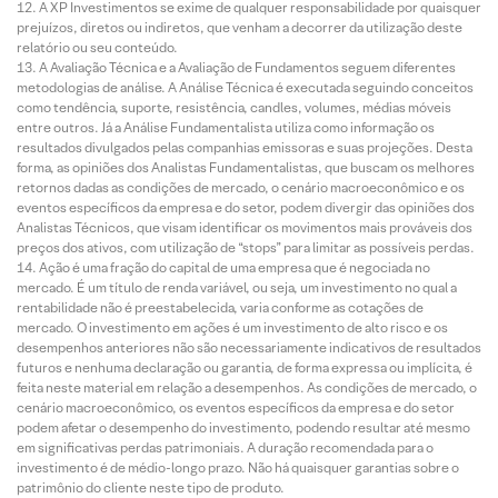
A XP Investimentos se exime de qualquer responsabilidade por quaisquer
prejuízos, diretos ou indiretos, que venham a decorrer da utilização deste
relatório ou seu conteúdo.
A Avaliação Técnica e a Avaliação de Fundamentos seguem diferentes
metodologias de análise. A Análise Técnica é executada seguindo conceitos
como tendência, suporte, resistência, candles, volumes, médias móveis
entre outros. Já a Análise Fundamentalista utiliza como informação os
resultados divulgados pelas companhias emissoras e suas projeções. Desta
forma, as opiniões dos Analistas Fundamentalistas, que buscam os melhores
retornos dadas as condições de mercado, o cenário macroeconômico e os
eventos específicos da empresa e do setor, podem divergir das opiniões dos
Analistas Técnicos, que visam identificar os movimentos mais prováveis dos
preços dos ativos, com utilização de “stops” para limitar as possíveis perdas.
Ação é uma fração do capital de uma empresa que é negociada no
mercado. É um título de renda variável, ou seja, um investimento no qual a
rentabilidade não é preestabelecida, varia conforme as cotações de
mercado. O investimento em ações é um investimento de alto risco e os
desempenhos anteriores não são necessariamente indicativos de resultados
futuros e nenhuma declaração ou garantia, de forma expressa ou implícita, é
feita neste material em relação a desempenhos. As condições de mercado, o
cenário macroeconômico, os eventos específicos da empresa e do setor
podem afetar o desempenho do investimento, podendo resultar até mesmo
em significativas perdas patrimoniais. A duração recomendada para o
investimento é de médio-longo prazo. Não há quaisquer garantias sobre o
patrimônio do cliente neste tipo de produto.