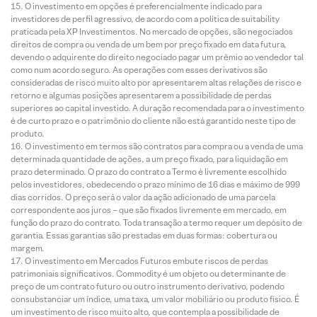
O investimento em opções é preferencialmente indicado para
investidores de perfil agressivo, de acordo com a política de suitability
praticada pela XP Investimentos. No mercado de opções, são negociados
direitos de compra ou venda de um bem por preço fixado em data futura,
devendo o adquirente do direito negociado pagar um prêmio ao vendedor tal
como num acordo seguro. As operações com esses derivativos são
consideradas de risco muito alto por apresentarem altas relações de risco e
retorno e algumas posições apresentarem a possibilidade de perdas
superiores ao capital investido. A duração recomendada para o investimento
é de curto prazo e o patrimônio do cliente não está garantido neste tipo de
produto.
O investimento em termos são contratos para compra ou a venda de uma
determinada quantidade de ações, a um preço fixado, para liquidação em
prazo determinado. O prazo do contrato a Termo é livremente escolhido
pelos investidores, obedecendo o prazo mínimo de 16 dias e máximo de 999
dias corridos. O preço será o valor da ação adicionado de uma parcela
correspondente aos juros – que são fixados livremente em mercado, em
função do prazo do contrato. Toda transação a termo requer um depósito de
garantia. Essas garantias são prestadas em duas formas: cobertura ou
margem.
O investimento em Mercados Futuros embute riscos de perdas
patrimoniais significativos. Commodity é um objeto ou determinante de
preço de um contrato futuro ou outro instrumento derivativo, podendo
consubstanciar um índice, uma taxa, um valor mobiliário ou produto físico. É
um investimento de risco muito alto, que contempla a possibilidade de