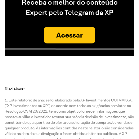
Receba o melhor do conteúdo
Expert pelo Telegram da XP
Acessar
Disclaimer:
Este relatório de análise foi elaborado pela XP Investimentos CCTVM S.A.
(“XP Investimentos ou XP”) de acordo com todas as exigências previstas na
Resolução CVM 20/2021, tem como objetivo fornecer informações que
possam auxiliar o investidor a tomar sua própria decisão de investimento, não
constituindo qualquer tipo de oferta ou solicitação de compra e/ou venda de
qualquer produto. As informações contidas neste relatório são consideradas
válidas na data de sua divulgação e foram obtidas de fontes públicas. A XP