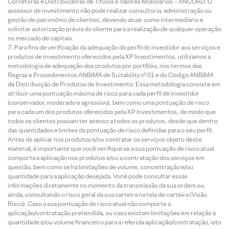
Corretoras e Distribuidoras de Títulos e Valores Mobiliários – ANCORD. O
assessor de investimento não pode realizar consultoria, administração ou
gestão de patrimônio de clientes, devendo atuar como intermediário e
solicitar autorização prévia do cliente para a realização de qualquer operação
no mercado de capitais.
Para fins de verificação da adequação do perfil do investidor aos serviços e
produtos de investimento oferecidos pela XP Investimentos, utilizamos a
metodologia de adequação dos produtos por portfólio, nos termos das
Regras e Procedimentos ANBIMA de Suitability nº 01 e do Código ANBIMA
de Distribuição de Produtos de Investimento. Essa metodologia consiste em
atribuir uma pontuação máxima de risco para cada perfil de investidor
(conservador, moderado e agressivo), bem como uma pontuação de risco
para cada um dos produtos oferecidos pela XP Investimentos, de modo que
todos os clientes possam ter acesso a todos os produtos, desde que dentro
das quantidades e limites da pontuação de risco definidas para o seu perfil.
Antes de aplicar nos produtos e/ou contratar os serviços objeto deste
material, é importante que você verifique se a sua pontuação de risco atual
comporta a aplicação nos produtos e/ou a contratação dos serviços em
questão, bem como se há limitações de volume, concentração e/ou
quantidade para a aplicação desejada. Você pode consultar essas
informações diretamente no momento da transmissão da sua ordem ou,
ainda, consultando o risco geral da sua carteira na tela de carteira (Visão
Risco). Caso a sua pontuação de risco atual não comporte a
aplicação/contratação pretendida, ou caso existam limitações em relação à
quantidade e/ou volume financeiro para a referida aplicação/contratação, isto