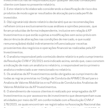
Investimentos não se responsabiliza por qualquer decisão tomada pelo
cliente com base no presente relatório.
Este relatório foi elaborado considerando a classificação de risco dos
produtos de modo a gerar resultados de alocação para cada perfil de
investidor.
O(s) signatário(s) deste relatório declara(m) que as recomendações
refletem única e exclusivamente suas análises e opiniões pessoais, que
foram produzidas de forma independente, inclusive em relação à XP
Investimentos e que estão sujeitas a modificações sem aviso prévio em
decorrência de alterações nas condições de mercado, e que sua(s)
remuneração(es) é(são) indiretamente influenciada por receitas
provenientes dos negócios e operações financeiras realizadas pela XP
Investimentos.
O analista responsável pelo conteúdo deste relatório e pelo cumprimento
da Resolução CVM nº 20/2021 está indicado acima, sendo que, caso constem
a indicação de mais um analista no relatório, o responsável será o primeiro
analista credenciado a ser mencionado no relatório.
Os analistas da XP Investimentos estão obrigados ao cumprimento de
todas as regras previstas no Código de Conduta da APIMEC Brasil para o
Analista de Valores Mobiliários e na Política de Conduta dos Analistas de
Valores Mobiliários da XP Investimentos.
O atendimento de nossos clientes é realizado por empregados da XP
Investimentos ou por assessores de investimento que desempenham suas
atividades por meio da XP, em conformidade com a Resolução CVM nº
178/2023, os quais encontram-se registrados na Associação Nacional das