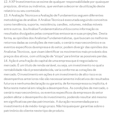
A XP Investimentos se exime de qualquer responsabilidade por quaisquer
prejuízos, diretos ou indiretos, que venham a decorrer da utilização deste
relatório ou seu conteúdo.
A Avaliação Técnica e a Avaliação de Fundamentos seguem diferentes
metodologias de análise. A Análise Técnica é executada seguindo conceitos
como tendência, suporte, resistência, candles, volumes, médias móveis
entre outros. Já a Análise Fundamentalista utiliza como informação os
resultados divulgados pelas companhias emissoras e suas projeções. Desta
forma, as opiniões dos Analistas Fundamentalistas, que buscam os melhores
retornos dadas as condições de mercado, o cenário macroeconômico e os
eventos específicos da empresa e do setor, podem divergir das opiniões dos
Analistas Técnicos, que visam identificar os movimentos mais prováveis dos
preços dos ativos, com utilização de “stops” para limitar as possíveis perdas.
Ação é uma fração do capital de uma empresa que é negociada no
mercado. É um título de renda variável, ou seja, um investimento no qual a
rentabilidade não é preestabelecida, varia conforme as cotações de
mercado. O investimento em ações é um investimento de alto risco e os
desempenhos anteriores não são necessariamente indicativos de resultados
futuros e nenhuma declaração ou garantia, de forma expressa ou implícita, é
feita neste material em relação a desempenhos. As condições de mercado, o
cenário macroeconômico, os eventos específicos da empresa e do setor
podem afetar o desempenho do investimento, podendo resultar até mesmo
em significativas perdas patrimoniais. A duração recomendada para o
investimento é de médio-longo prazo. Não há quaisquer garantias sobre o
patrimônio do cliente neste tipo de produto.