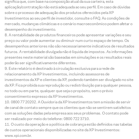
significa que, com base na composição atual da sua carteira, esta
aplicação/contratação não está adequada ao seu perfil. Em caso de dúvidas
sobre o processo de adequação dos produtos oferecidos pela XP
Investimentos ao seu perfil de investidor, consulte o FAQ. As condições de
mercado, mudanças climáticas e o cenário macroeconômico podem afetar o
desempenho do investimento.
A rentabilidade de produtos financeiros pode apresentar variações e seu
preço ou valor pode aumentar ou diminuir num curto espaço de tempo. Os
desempenhos anteriores não são necessariamente indicativos de resultados
futuros. A rentabilidade divulgada não é líquida de impostos. As informações
presentes neste material são baseadas em simulações e os resultados reais
poderão ser significativamente diferentes.
Este relatório é destinado à circulação exclusiva para a rede de
relacionamento da XP Investimentos, incluindo assessores de
investimentos da XP e clientes da XP, podendo também ser divulgado no site
da XP. Fica proibida sua reprodução ou redistribuição para qualquer pessoa,
no todo ou em parte, qualquer que seja o propósito, sem o prévio
consentimento expresso da XP Investimentos.
0800 77 20202. A Ouvidoria da XP Investimentos tem a missão de servir
de canal de contato sempre que os clientes que não se sentirem satisfeitos
com as soluções dadas pela empresa aos seus problemas. O contato pode
ser realizado por meio do telefone: 0800 722 3710.
O custo da operação e a política de cobrança estão definidos nas tabelas
de custos operacionais disponibilizadas no site da XP Investimentos:
www.xpi.com.br.