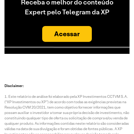
Receba o melhor do conteúdo
Expert pelo Telegram da XP
Acessar
Disclaimer:
Este relatório de análise foi elaborado pela XP Investimentos CCTVM S.A.
(“XP Investimentos ou XP”) de acordo com todas as exigências previstas na
Resolução CVM 20/2021, tem como objetivo fornecer informações que
possam auxiliar o investidor a tomar sua própria decisão de investimento, não
constituindo qualquer tipo de oferta ou solicitação de compra e/ou venda de
qualquer produto. As informações contidas neste relatório são consideradas
válidas na data de sua divulgação e foram obtidas de fontes públicas. A XP