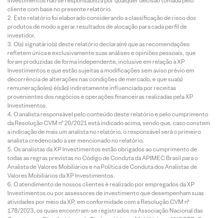
Investimentos não se responsabiliza por qualquer decisão tomada pelo
cliente com base no presente relatório.
Este relatório foi elaborado considerando a classificação de risco dos
produtos de modo a gerar resultados de alocação para cada perfil de
investidor.
O(s) signatário(s) deste relatório declara(m) que as recomendações
refletem única e exclusivamente suas análises e opiniões pessoais, que
foram produzidas de forma independente, inclusive em relação à XP
Investimentos e que estão sujeitas a modificações sem aviso prévio em
decorrência de alterações nas condições de mercado, e que sua(s)
remuneração(es) é(são) indiretamente influenciada por receitas
provenientes dos negócios e operações financeiras realizadas pela XP
Investimentos.
O analista responsável pelo conteúdo deste relatório e pelo cumprimento
da Resolução CVM nº 20/2021 está indicado acima, sendo que, caso constem
a indicação de mais um analista no relatório, o responsável será o primeiro
analista credenciado a ser mencionado no relatório.
Os analistas da XP Investimentos estão obrigados ao cumprimento de
todas as regras previstas no Código de Conduta da APIMEC Brasil para o
Analista de Valores Mobiliários e na Política de Conduta dos Analistas de
Valores Mobiliários da XP Investimentos.
O atendimento de nossos clientes é realizado por empregados da XP
Investimentos ou por assessores de investimento que desempenham suas
atividades por meio da XP, em conformidade com a Resolução CVM nº
178/2023, os quais encontram-se registrados na Associação Nacional das