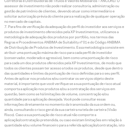
Corretoras e Distribuidoras de Títulos e Valores Mobiliários – ANCORD. O
assessor de investimento não pode realizar consultoria, administração ou
gestão de patrimônio de clientes, devendo atuar como intermediário e
solicitar autorização prévia do cliente para a realização de qualquer operação
no mercado de capitais.
Para fins de verificação da adequação do perfil do investidor aos serviços e
produtos de investimento oferecidos pela XP Investimentos, utilizamos a
metodologia de adequação dos produtos por portfólio, nos termos das
Regras e Procedimentos ANBIMA de Suitability nº 01 e do Código ANBIMA
de Distribuição de Produtos de Investimento. Essa metodologia consiste em
atribuir uma pontuação máxima de risco para cada perfil de investidor
(conservador, moderado e agressivo), bem como uma pontuação de risco
para cada um dos produtos oferecidos pela XP Investimentos, de modo que
todos os clientes possam ter acesso a todos os produtos, desde que dentro
das quantidades e limites da pontuação de risco definidas para o seu perfil.
Antes de aplicar nos produtos e/ou contratar os serviços objeto deste
material, é importante que você verifique se a sua pontuação de risco atual
comporta a aplicação nos produtos e/ou a contratação dos serviços em
questão, bem como se há limitações de volume, concentração e/ou
quantidade para a aplicação desejada. Você pode consultar essas
informações diretamente no momento da transmissão da sua ordem ou,
ainda, consultando o risco geral da sua carteira na tela de carteira (Visão
Risco). Caso a sua pontuação de risco atual não comporte a
aplicação/contratação pretendida, ou caso existam limitações em relação à
quantidade e/ou volume financeiro para a referida aplicação/contratação, isto