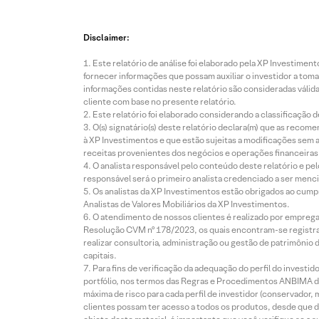
Disclaimer:
Este relatório de análise foi elaborado pela XP Investim
fornecer informações que possam auxiliar o investidor a toma
informações contidas neste relatório são consideradas válida
cliente com base no presente relatório.
Este relatório foi elaborado considerando a classificação d
O(s) signatário(s) deste relatório declara(m) que as reco
à XP Investimentos e que estão sujeitas a modificações sem 
receitas provenientes dos negócios e operações financeiras 
O analista responsável pelo conteúdo deste relatório e pe
responsável será o primeiro analista credenciado a ser menci
Os analistas da XP Investimentos estão obrigados ao cumpr
Analistas de Valores Mobiliários da XP Investimentos.
O atendimento de nossos clientes é realizado por empreg
Resolução CVM nº 178/2023, os quais encontram-se registrad
realizar consultoria, administração ou gestão de patrimônio 
capitais.
Para fins de verificação da adequação do perfil do invest
portfólio, nos termos das Regras e Procedimentos ANBIMA de
máxima de risco para cada perfil de investidor (conservado
clientes possam ter acesso a todos os produtos, desde que de