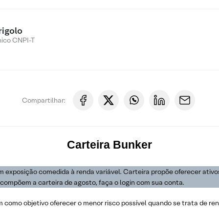
rigolo
nico CNPI-T
Compartilhar:
Carteira
Bunker
m exposição comedida à renda variável. Carteira propõe oferecer ativo
ue compõem a carteira de agosto, faça o login com sua conta.
m como objetivo oferecer o menor risco possível quando se trata de ren