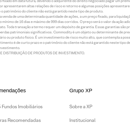
 fixado em data futura, devendo o adquirente do direito negociado pagar um prê
or apresentarem altas relações de risco e retorno e algumas posições apresentarem 
o patrimônio do cliente não está garantido neste tipo de produto.
 venda de uma determinada quantidade de ações, a um preço fixado, para liquidaç
 mínimo de 16 dias e máximo de 999 dias corridos. O preço será o valor da ação ad
ato. Toda transação a termo requer um depósito de garantia. Essas garantias são 
rdas patrimoniais significativos. Commodity é um objeto ou determinante de preç
rio ou produto físico. É um investimento de risco muito alto, que contempla a possi
imento é de curto prazo e o patrimônio do cliente não está garantido neste tipo 
nvestimento.
DE DISTRIBUIÇÃO DE PRODUTOS DE INVESTIMENTO.
mendações
Grupo XP
 Fundos Imobiliários
Sobre a XP
iras Recomendadas
Institucional