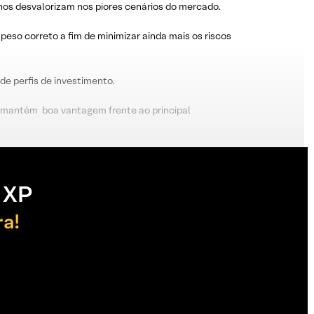
enos desvalorizam nos piores cenários do mercado.
peso correto a fim de minimizar ainda mais os riscos
de perfis de investimento.
ra mantém boa vantagem frente ao principal
 XP
ra!