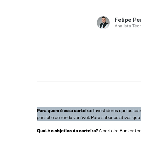
Felipe Pe
Analista Téc
Para quem é essa carteira
: Investidores que busca
portfolio de renda variável. Para saber os ativos q
Qual é o
objetivo
da
carteira
?
A carteira Bunker te