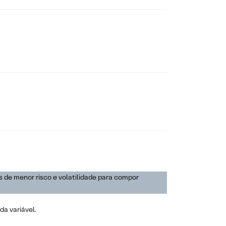
s de menor risco e volatilidade para compor
da variável.