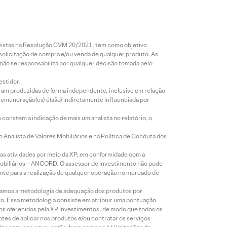
revistas na Resolução CVM 20/2021, tem como objetivo
 solicitação de compra e/ou venda de qualquer produto. As
 não se responsabiliza por qualquer decisão tomada pelo
estidor.
foram produzidas de forma independente, inclusive em relação
 remuneração(es) é(são) indiretamente influenciada por
constem a indicação de mais um analista no relatório, o
Analista de Valores Mobiliários e na Política de Conduta dos
s atividades por meio da XP, em conformidade com a
Mobiliários – ANCORD. O assessor de investimento não pode
iente para a realização de qualquer operação no mercado de
lizamos a metodologia de adequação dos produtos por
to. Essa metodologia consiste em atribuir uma pontuação
tos oferecidos pela XP Investimentos, de modo que todos os
ntes de aplicar nos produtos e/ou contratar os serviços