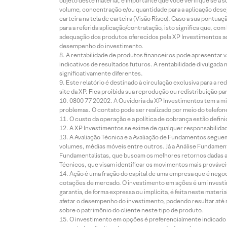
objeto deste material, é importante que você verifique se a
volume, concentração e/ou quantidade para a aplicação dese
carteira na tela de carteira (Visão Risco). Caso a sua pontu
para a referida aplicação/contratação, isto significa que, co
adequação dos produtos oferecidos pela XP Investimentos ao
desempenho do investimento.
A rentabilidade de produtos financeiros pode apresentar
indicativos de resultados futuros. A rentabilidade divulgada
significativamente diferentes.
Este relatório é destinado à circulação exclusiva para a 
site da XP. Fica proibida sua reprodução ou redistribuição p
0800 77 20202. A Ouvidoria da XP Investimentos tem a mi
problemas. O contato pode ser realizado por meio do telefon
O custo da operação e a política de cobrança estão defini
A XP Investimentos se exime de qualquer responsabilidade
A Avaliação Técnica e a Avaliação de Fundamentos seguem
volumes, médias móveis entre outros. Já a Análise Fundament
Fundamentalistas, que buscam os melhores retornos dadas as
Técnicos, que visam identificar os movimentos mais prováveis 
Ação é uma fração do capital de uma empresa que é negoci
cotações de mercado. O investimento em ações é um investi
garantia, de forma expressa ou implícita, é feita neste ma
afetar o desempenho do investimento, podendo resultar até 
sobre o patrimônio do cliente neste tipo de produto.
O investimento em opções é preferencialmente indicado pa