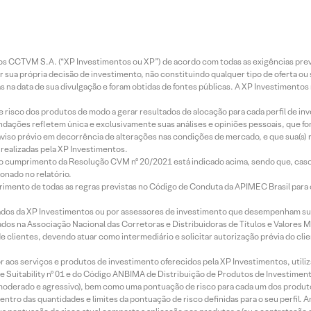
entos CCTVM S.A. (“XP Investimentos ou XP”) de acordo com todas as exigências p
r sua própria decisão de investimento, não constituindo qualquer tipo de oferta ou
s na data de sua divulgação e foram obtidas de fontes públicas. A XP Investimentos
e risco dos produtos de modo a gerar resultados de alocação para cada perfil de inv
mendações refletem única e exclusivamente suas análises e opiniões pessoais, que 
aviso prévio em decorrência de alterações nas condições de mercado, e que sua(s)
realizadas pela XP Investimentos.
lo cumprimento da Resolução CVM nº 20/2021 está indicado acima, sendo que, caso 
onado no relatório.
imento de todas as regras previstas no Código de Conduta da APIMEC Brasil para o 
ados da XP Investimentos ou por assessores de investimento que desempenham sua
os na Associação Nacional das Corretoras e Distribuidoras de Títulos e Valores 
de clientes, devendo atuar como intermediário e solicitar autorização prévia do cl
idor aos serviços e produtos de investimento oferecidos pela XP Investimentos, uti
 Suitability nº 01 e do Código ANBIMA de Distribuição de Produtos de Investimen
r, moderado e agressivo), bem como uma pontuação de risco para cada um dos produ
ntro das quantidades e limites da pontuação de risco definidas para o seu perfil. A