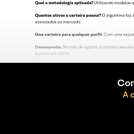
Qual a metodologia aplicada?
Utilizando modelos q
Quantos ativos a carteira possui?
O algoritmo faz 
associados ao mercado.
Uma carteira para qualquer perfil.
Com uma exposiç
Desempenho.
No mês de agosto, a carteira desval
Benchmark (IBOV).
Con
A 