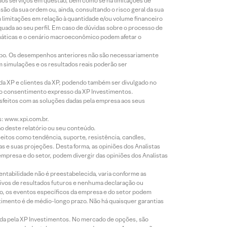
 dos serviços em questão, bem como se há limitações de
o da sua ordem ou, ainda, consultando o risco geral da sua
m limitações em relação à quantidade e/ou volume financeiro
equada ao seu perfil. Em caso de dúvidas sobre o processo de
imáticas e o cenário macroeconômico podem afetar o
empo. Os desempenhos anteriores não são necessariamente
m simulações e os resultados reais poderão ser
 da XP e clientes da XP, podendo também ser divulgado no
évio consentimento expresso da XP Investimentos.
isfeitos com as soluções dadas pela empresa aos seus
s: www.xpi.com.br.
ão deste relatório ou seu conteúdo.
eitos como tendência, suporte, resistência, candles,
s e suas projeções. Desta forma, as opiniões dos Analistas
presa e do setor, podem divergir das opiniões dos Analistas
entabilidade não é preestabelecida, varia conforme as
ivos de resultados futuros e nenhuma declaração ou
co, os eventos específicos da empresa e do setor podem
timento é de médio-longo prazo. Não há quaisquer garantias
icada pela XP Investimentos. No mercado de opções, são