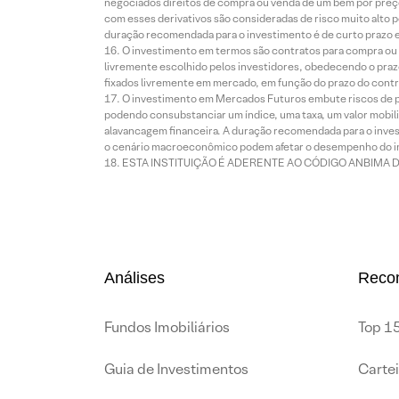
negociados direitos de compra ou venda de um bem por preço
com esses derivativos são consideradas de risco muito alto p
duração recomendada para o investimento é de curto prazo e 
O investimento em termos são contratos para compra ou a
livremente escolhido pelos investidores, obedecendo o prazo
fixados livremente em mercado, em função do prazo do contr
O investimento em Mercados Futuros embute riscos de pe
podendo consubstanciar um índice, uma taxa, um valor mobiliá
alavancagem financeira. A duração recomendada para o invest
o cenário macroeconômico podem afetar o desempenho do i
ESTA INSTITUIÇÃO É ADERENTE AO CÓDIGO ANBIMA 
Análises
Reco
Fundos Imobiliários
Top 15
Guia de Investimentos
Carte