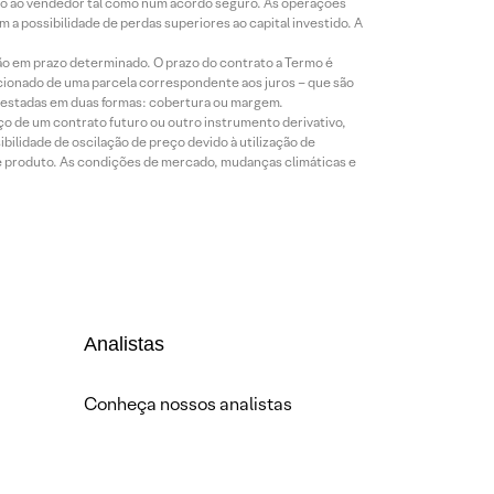
mio ao vendedor tal como num acordo seguro. As operações
a possibilidade de perdas superiores ao capital investido. A
ão em prazo determinado. O prazo do contrato a Termo é
icionado de uma parcela correspondente aos juros – que são
prestadas em duas formas: cobertura ou margem.
o de um contrato futuro ou outro instrumento derivativo,
bilidade de oscilação de preço devido à utilização de
de produto. As condições de mercado, mudanças climáticas e
Analistas
Conheça nossos analistas