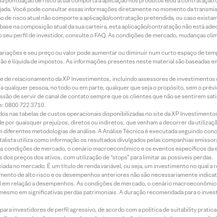
 sua pontuação de risco atual comporta a aplicação nos produtos e/ou a contratação
jada. Você pode consultar essas informações diretamente no momento da transmissã
ação de risco atual não comporte a aplicação/contratação pretendida, ou caso exista
m base na composição atual da sua carteira, esta aplicação/contratação não está ad
 seu perfil de investidor, consulte o FAQ. As condições de mercado, mudanças cl
 variações e seu preço ou valor pode aumentar ou diminuir num curto espaço de t
 não é líquida de impostos. As informações presentes neste material são baseadas e
rede de relacionamento da XP Investimentos, incluindo assessores de investimentos
ara qualquer pessoa, no todo ou em parte, qualquer que seja o propósito, sem o pr
ssão de servir de canal de contato sempre que os clientes que não se sentirem sat
e: 0800 722 3710.
dos nas tabelas de custos operacionais disponibilizadas no site da XP Investimento
 por quaisquer prejuízos, diretos ou indiretos, que venham a decorrer da utilizaç
 diferentes metodologias de análise. A Análise Técnica é executada seguindo conc
alista utiliza como informação os resultados divulgados pelas companhias emissora
 condições de mercado, o cenário macroeconômico e os eventos específicos da em
dos preços dos ativos, com utilização de “stops” para limitar as possíveis perdas.
ada no mercado. É um título de renda variável, ou seja, um investimento no qual a r
mento de alto risco e os desempenhos anteriores não são necessariamente indicat
terial em relação a desempenhos. As condições de mercado, o cenário macroeconômi
mesmo em significativas perdas patrimoniais. A duração recomendada para o inves
ra investidores de perfil agressivo, de acordo com a política de suitability prat