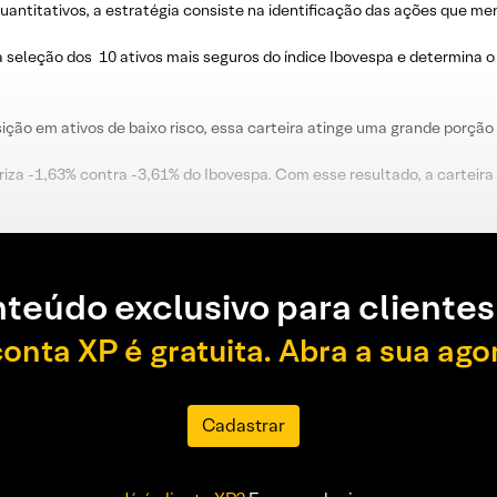
uantitativos, a estratégia consiste na identificação das ações que m
a seleção dos 10 ativos mais seguros do índice Ibovespa e determina o 
ão em ativos de baixo risco, essa carteira atinge uma grande porção 
oriza -1,63% contra -3,61% do Ibovespa. Com esse resultado, a cartei
teúdo exclusivo para clientes
conta XP é gratuita. Abra a sua ago
Cadastrar