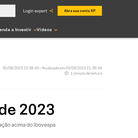
login expert
Abra sua conta XP
enda a Investir
Vídeos
30/08/2023 23:38:43 • Atualizado em 03/09/2023 21:36:56
1 minuto de leitura
 de 2023
zação acima do Ibovespa