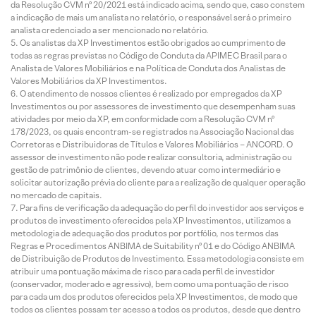
da Resolução CVM nº 20/2021 está indicado acima, sendo que, caso constem
a indicação de mais um analista no relatório, o responsável será o primeiro
analista credenciado a ser mencionado no relatório.
Os analistas da XP Investimentos estão obrigados ao cumprimento de
todas as regras previstas no Código de Conduta da APIMEC Brasil para o
Analista de Valores Mobiliários e na Política de Conduta dos Analistas de
Valores Mobiliários da XP Investimentos.
O atendimento de nossos clientes é realizado por empregados da XP
Investimentos ou por assessores de investimento que desempenham suas
atividades por meio da XP, em conformidade com a Resolução CVM nº
178/2023, os quais encontram-se registrados na Associação Nacional das
Corretoras e Distribuidoras de Títulos e Valores Mobiliários – ANCORD. O
assessor de investimento não pode realizar consultoria, administração ou
gestão de patrimônio de clientes, devendo atuar como intermediário e
solicitar autorização prévia do cliente para a realização de qualquer operação
no mercado de capitais.
Para fins de verificação da adequação do perfil do investidor aos serviços e
produtos de investimento oferecidos pela XP Investimentos, utilizamos a
metodologia de adequação dos produtos por portfólio, nos termos das
Regras e Procedimentos ANBIMA de Suitability nº 01 e do Código ANBIMA
de Distribuição de Produtos de Investimento. Essa metodologia consiste em
atribuir uma pontuação máxima de risco para cada perfil de investidor
(conservador, moderado e agressivo), bem como uma pontuação de risco
para cada um dos produtos oferecidos pela XP Investimentos, de modo que
todos os clientes possam ter acesso a todos os produtos, desde que dentro