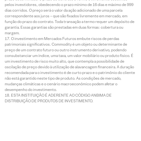
pelos investidores, obedecendo o prazo mínimo de 16 dias e máximo de 999
dias corridos. O preço será o valor da ação adicionado de uma parcela
correspondente aos juros – que são fixados livremente em mercado, em
função do prazo do contrato. Toda transação a termo requer um depósito de
garantia. Essas garantias são prestadas em duas formas: cobertura ou
margem.
O investimento em Mercados Futuros embute riscos de perdas
patrimoniais significativos. Commodity é um objeto ou determinante de
preço de um contrato futuro ou outro instrumento derivativo, podendo
consubstanciar um índice, uma taxa, um valor mobiliário ou produto físico. É
um investimento de risco muito alto, que contempla a possibilidade de
oscilação de preço devido à utilização de alavancagem financeira. A duração
recomendada para o investimento é de curto prazo e o patrimônio do cliente
não está garantido neste tipo de produto. As condições de mercado,
mudanças climáticas e o cenário macroeconômico podem afetar o
desempenho do investimento.
ESTA INSTITUIÇÃO É ADERENTE AO CÓDIGO ANBIMA DE
DISTRIBUIÇÃO DE PRODUTOS DE INVESTIMENTO.