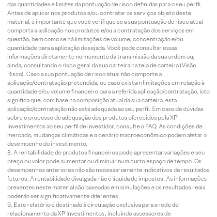
das quantidades e limites da pontuação de risco definidas para o seu perfil.
Antes de aplicar nos produtos e/ou contratar os serviços objeto deste
material, é importante que você verifique se a sua pontuação de risco atual
comporta a aplicação nos produtos e/ou a contratação dos serviços em
questão, bem como se há limitações de volume, concentração e/ou
quantidade para a aplicação desejada. Você pode consultar essas
informações diretamente no momento da transmissão da sua ordem ou,
ainda, consultando o risco geral da sua carteira na tela de carteira (Visão
Risco). Caso a sua pontuação de risco atual não comporte a
aplicação/contratação pretendida, ou caso existam limitações em relação à
quantidade e/ou volume financeiro para a referida aplicação/contratação, isto
significa que, com base na composição atual da sua carteira, esta
aplicação/contratação não está adequada ao seu perfil. Em caso de dúvidas
sobre o processo de adequação dos produtos oferecidos pela XP
Investimentos ao seu perfil de investidor, consulte o FAQ. As condições de
mercado, mudanças climáticas e o cenário macroeconômico podem afetar o
desempenho do investimento.
A rentabilidade de produtos financeiros pode apresentar variações e seu
preço ou valor pode aumentar ou diminuir num curto espaço de tempo. Os
desempenhos anteriores não são necessariamente indicativos de resultados
futuros. A rentabilidade divulgada não é líquida de impostos. As informações
presentes neste material são baseadas em simulações e os resultados reais
poderão ser significativamente diferentes.
Este relatório é destinado à circulação exclusiva para a rede de
relacionamento da XP Investimentos, incluindo assessores de