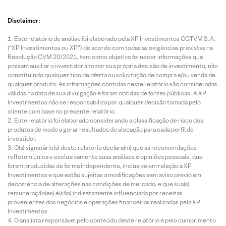
Disclaimer:
Este relatório de análise foi elaborado pela XP Investimentos CCTVM S.A.
(“XP Investimentos ou XP”) de acordo com todas as exigências previstas na
Resolução CVM 20/2021, tem como objetivo fornecer informações que
possam auxiliar o investidor a tomar sua própria decisão de investimento, não
constituindo qualquer tipo de oferta ou solicitação de compra e/ou venda de
qualquer produto. As informações contidas neste relatório são consideradas
válidas na data de sua divulgação e foram obtidas de fontes públicas. A XP
Investimentos não se responsabiliza por qualquer decisão tomada pelo
cliente com base no presente relatório.
Este relatório foi elaborado considerando a classificação de risco dos
produtos de modo a gerar resultados de alocação para cada perfil de
investidor.
O(s) signatário(s) deste relatório declara(m) que as recomendações
refletem única e exclusivamente suas análises e opiniões pessoais, que
foram produzidas de forma independente, inclusive em relação à XP
Investimentos e que estão sujeitas a modificações sem aviso prévio em
decorrência de alterações nas condições de mercado, e que sua(s)
remuneração(es) é(são) indiretamente influenciada por receitas
provenientes dos negócios e operações financeiras realizadas pela XP
Investimentos.
O analista responsável pelo conteúdo deste relatório e pelo cumprimento