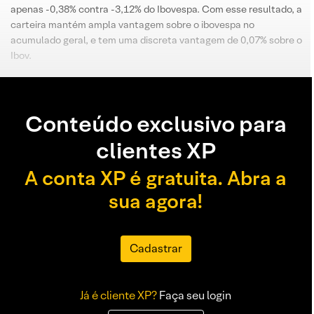
apenas -0,38% contra -3,12% do Ibovespa. Com esse resultado, a
carteira mantém ampla vantagem sobre o ibovespa no
acumulado geral, e tem uma discreta vantagem de 0,07% sobre o
Ibov.
Conteúdo exclusivo para
clientes XP
A conta XP é gratuita. Abra a
sua agora!
Cadastrar
Já é cliente XP?
Faça seu login