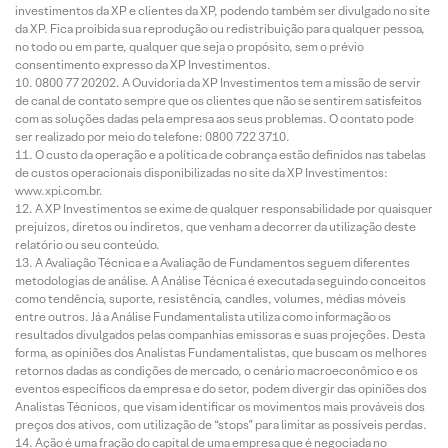
investimentos da XP e clientes da XP, podendo também ser divulgado no site
da XP. Fica proibida sua reprodução ou redistribuição para qualquer pessoa,
no todo ou em parte, qualquer que seja o propósito, sem o prévio
consentimento expresso da XP Investimentos.
0800 77 20202. A Ouvidoria da XP Investimentos tem a missão de servir
de canal de contato sempre que os clientes que não se sentirem satisfeitos
com as soluções dadas pela empresa aos seus problemas. O contato pode
ser realizado por meio do telefone: 0800 722 3710.
O custo da operação e a política de cobrança estão definidos nas tabelas
de custos operacionais disponibilizadas no site da XP Investimentos:
www.xpi.com.br.
A XP Investimentos se exime de qualquer responsabilidade por quaisquer
prejuízos, diretos ou indiretos, que venham a decorrer da utilização deste
relatório ou seu conteúdo.
A Avaliação Técnica e a Avaliação de Fundamentos seguem diferentes
metodologias de análise. A Análise Técnica é executada seguindo conceitos
como tendência, suporte, resistência, candles, volumes, médias móveis
entre outros. Já a Análise Fundamentalista utiliza como informação os
resultados divulgados pelas companhias emissoras e suas projeções. Desta
forma, as opiniões dos Analistas Fundamentalistas, que buscam os melhores
retornos dadas as condições de mercado, o cenário macroeconômico e os
eventos específicos da empresa e do setor, podem divergir das opiniões dos
Analistas Técnicos, que visam identificar os movimentos mais prováveis dos
preços dos ativos, com utilização de “stops” para limitar as possíveis perdas.
Ação é uma fração do capital de uma empresa que é negociada no