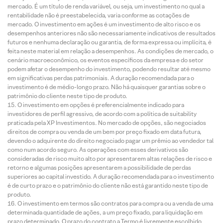
mercado. É um título de renda variável, ou seja, um investimento no qual a
rentabilidade não é preestabelecida, varia conforme as cotações de
mercado. O investimento em ações é um investimento de alto risco e os
desempenhos anteriores não são necessariamente indicativos de resultados
futuros e nenhuma declaração ou garantia, de forma expressa ou implícita, é
feita neste material em relação a desempenhos. As condições de mercado, o
cenário macroeconômico, os eventos específicos da empresa e do setor
podem afetar o desempenho do investimento, podendo resultar até mesmo
em significativas perdas patrimoniais. A duração recomendada para o
investimento é de médio-longo prazo. Não há quaisquer garantias sobre o
patrimônio do cliente neste tipo de produto.
O investimento em opções é preferencialmente indicado para
investidores de perfil agressivo, de acordo com a política de suitability
praticada pela XP Investimentos. No mercado de opções, são negociados
direitos de compra ou venda de um bem por preço fixado em data futura,
devendo o adquirente do direito negociado pagar um prêmio ao vendedor tal
como num acordo seguro. As operações com esses derivativos são
consideradas de risco muito alto por apresentarem altas relações de risco e
retorno e algumas posições apresentarem a possibilidade de perdas
superiores ao capital investido. A duração recomendada para o investimento
é de curto prazo e o patrimônio do cliente não está garantido neste tipo de
produto.
O investimento em termos são contratos para compra ou a venda de uma
determinada quantidade de ações, a um preço fixado, para liquidação em
prazo determinado. O prazo do contrato a Termo é livremente escolhido