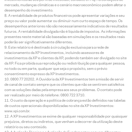
mercado, mudanças climáticas e o cenário macroeconômico podem afetar o
desempenho do investimento.
A rentabilidade de produtos financeiros pode apresentar variações e seu
preço ou valor pode aumentar ou diminuir num curto espaço de tempo. Os
desempenhos anteriores não são necessariamente indicativos de resultados
futuros. A rentabilidade divulgada não é líquida de impostos. As informações
presentes neste material são baseadas em simulações e os resultados reais
poderão ser significativamente diferentes.
Este relatório é destinado à circulação exclusiva para a rede de
relacionamento da XP Investimentos, incluindo assessores de
investimentos da XP e clientes da XP, podendo também ser divulgado no site
da XP. Fica proibida sua reprodução ou redistribuição para qualquer pessoa,
no todo ou em parte, qualquer que seja o propósito, sem o prévio
consentimento expresso da XP Investimentos.
0800 77 20202. A Ouvidoria da XP Investimentos tem a missão de servir
de canal de contato sempre que os clientes que não se sentirem satisfeitos
com as soluções dadas pela empresa aos seus problemas. O contato pode
ser realizado por meio do telefone: 0800 722 3710.
O custo da operação e a política de cobrança estão definidos nas tabelas
de custos operacionais disponibilizadas no site da XP Investimentos:
www.xpi.com.br.
A XP Investimentos se exime de qualquer responsabilidade por quaisquer
prejuízos, diretos ou indiretos, que venham a decorrer da utilização deste
relatório ou seu conteúdo.