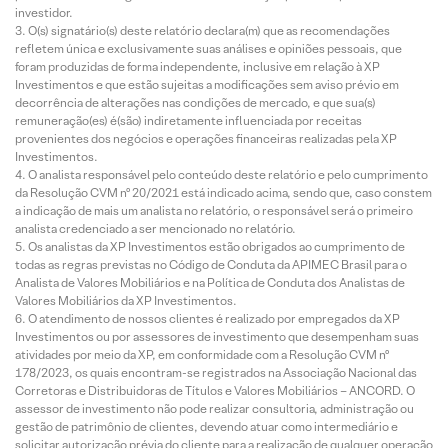
investidor.
O(s) signatário(s) deste relatório declara(m) que as recomendações
refletem única e exclusivamente suas análises e opiniões pessoais, que
foram produzidas de forma independente, inclusive em relação à XP
Investimentos e que estão sujeitas a modificações sem aviso prévio em
decorrência de alterações nas condições de mercado, e que sua(s)
remuneração(es) é(são) indiretamente influenciada por receitas
provenientes dos negócios e operações financeiras realizadas pela XP
Investimentos.
O analista responsável pelo conteúdo deste relatório e pelo cumprimento
da Resolução CVM nº 20/2021 está indicado acima, sendo que, caso constem
a indicação de mais um analista no relatório, o responsável será o primeiro
analista credenciado a ser mencionado no relatório.
Os analistas da XP Investimentos estão obrigados ao cumprimento de
todas as regras previstas no Código de Conduta da APIMEC Brasil para o
Analista de Valores Mobiliários e na Política de Conduta dos Analistas de
Valores Mobiliários da XP Investimentos.
O atendimento de nossos clientes é realizado por empregados da XP
Investimentos ou por assessores de investimento que desempenham suas
atividades por meio da XP, em conformidade com a Resolução CVM nº
178/2023, os quais encontram-se registrados na Associação Nacional das
Corretoras e Distribuidoras de Títulos e Valores Mobiliários – ANCORD. O
assessor de investimento não pode realizar consultoria, administração ou
gestão de patrimônio de clientes, devendo atuar como intermediário e
solicitar autorização prévia do cliente para a realização de qualquer operação