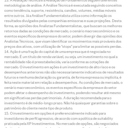
A Avaliação Técnica e a Avaliação de Fundamentos seguem diferentes
metodologias de análise. A Análise Técnica é executada seguindo conceitos
como tendência, suporte, resistência, candles, volumes, médias móveis
entre outros. Já a Análise Fundamentalista utiliza como informação os
resultados divulgados pelas companhias emissoras e suas projeções. Desta
forma, as opiniões dos Analistas Fundamentalistas, que buscam os melhores
retornos dadas as condições de mercado, o cenário macroeconômico e os
eventos específicos da empresa e do setor, podem divergir das opiniões dos
Analistas Técnicos, que visam identificar os movimentos mais prováveis dos
preços dos ativos, com utilização de “stops” para limitar as possíveis perdas.
Ação é uma fração do capital de uma empresa que é negociada no
mercado. É um título de renda variável, ou seja, um investimento no qual a
rentabilidade não é preestabelecida, varia conforme as cotações de
mercado. O investimento em ações é um investimento de alto risco e os
desempenhos anteriores não são necessariamente indicativos de resultados
futuros e nenhuma declaração ou garantia, de forma expressa ou implícita, é
feita neste material em relação a desempenhos. As condições de mercado, o
cenário macroeconômico, os eventos específicos da empresa e do setor
podem afetar o desempenho do investimento, podendo resultar até mesmo
em significativas perdas patrimoniais. A duração recomendada para o
investimento é de médio-longo prazo. Não há quaisquer garantias sobre o
patrimônio do cliente neste tipo de produto.
O investimento em opções é preferencialmente indicado para
investidores de perfil agressivo, de acordo com a política de suitability
praticada pela XP Investimentos. No mercado de opções, são negociados