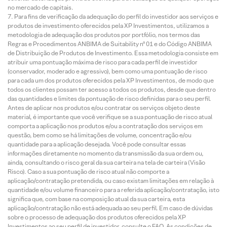
no mercado de capitais.
Para fins de verificação da adequação do perfil do investidor aos serviços e
produtos de investimento oferecidos pela XP Investimentos, utilizamos a
metodologia de adequação dos produtos por portfólio, nos termos das
Regras e Procedimentos ANBIMA de Suitability nº 01 e do Código ANBIMA
de Distribuição de Produtos de Investimento. Essa metodologia consiste em
atribuir uma pontuação máxima de risco para cada perfil de investidor
(conservador, moderado e agressivo), bem como uma pontuação de risco
para cada um dos produtos oferecidos pela XP Investimentos, de modo que
todos os clientes possam ter acesso a todos os produtos, desde que dentro
das quantidades e limites da pontuação de risco definidas para o seu perfil.
Antes de aplicar nos produtos e/ou contratar os serviços objeto deste
material, é importante que você verifique se a sua pontuação de risco atual
comporta a aplicação nos produtos e/ou a contratação dos serviços em
questão, bem como se há limitações de volume, concentração e/ou
quantidade para a aplicação desejada. Você pode consultar essas
informações diretamente no momento da transmissão da sua ordem ou,
ainda, consultando o risco geral da sua carteira na tela de carteira (Visão
Risco). Caso a sua pontuação de risco atual não comporte a
aplicação/contratação pretendida, ou caso existam limitações em relação à
quantidade e/ou volume financeiro para a referida aplicação/contratação, isto
significa que, com base na composição atual da sua carteira, esta
aplicação/contratação não está adequada ao seu perfil. Em caso de dúvidas
sobre o processo de adequação dos produtos oferecidos pela XP
Investimentos ao seu perfil de investidor, consulte o FAQ. As condições de