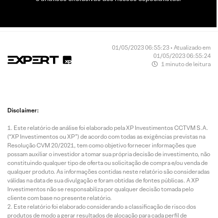
01/05/2023 06:55:23 • Atualizado em
01/05/2023 06:55:24
1 minuto de leitura
Disclaimer:
Este relatório de análise foi elaborado pela XP Investimentos CCTVM S.A.
(“XP Investimentos ou XP”) de acordo com todas as exigências previstas na
Resolução CVM 20/2021, tem como objetivo fornecer informações que
possam auxiliar o investidor a tomar sua própria decisão de investimento, não
constituindo qualquer tipo de oferta ou solicitação de compra e/ou venda de
qualquer produto. As informações contidas neste relatório são consideradas
válidas na data de sua divulgação e foram obtidas de fontes públicas. A XP
Investimentos não se responsabiliza por qualquer decisão tomada pelo
cliente com base no presente relatório.
Este relatório foi elaborado considerando a classificação de risco dos
produtos de modo a gerar resultados de alocação para cada perfil de