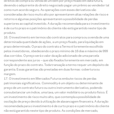
direitos de compra ou venda de um bem por preço fixado em data futura,
devendo o adquirente do direito negociado pagar um prêmio ao vendedor tal
como num acordo seguro. As operações com esses derivativos são
consideradas de risco muito alto por apresentarem altas relações de risco e
retorno e algumas posições apresentarem a possibilidade de perdas
superiores ao capital investido. A duração recomendada para o investimento
é de curto prazo e o patrimônio do cliente não está garantido neste tipo de
produto.
O investimento em termos são contratos para compra ou a venda de uma
determinada quantidade de ações, a um preço fixado, para liquidação em
prazo determinado. O prazo do contrato a Termo é livremente escolhido
pelos investidores, obedecendo o prazo mínimo de 16 dias e máximo de 999
dias corridos. O preço será o valor da ação adicionado de uma parcela
correspondente aos juros – que são fixados livremente em mercado, em
função do prazo do contrato. Toda transação a termo requer um depósito de
garantia. Essas garantias são prestadas em duas formas: cobertura ou
margem.
O investimento em Mercados Futuros embute riscos de perdas
patrimoniais significativos. Commodity é um objeto ou determinante de
preço de um contrato futuro ou outro instrumento derivativo, podendo
consubstanciar um índice, uma taxa, um valor mobiliário ou produto físico. É
um investimento de risco muito alto, que contempla a possibilidade de
oscilação de preço devido à utilização de alavancagem financeira. A duração
recomendada para o investimento é de curto prazo e o patrimônio do cliente
não está garantido neste tipo de produto. As condições de mercado,