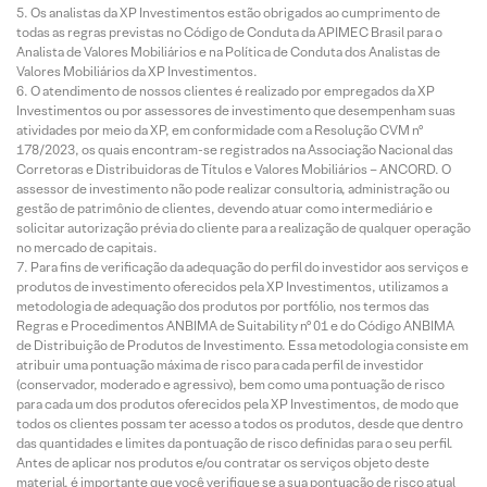
Os analistas da XP Investimentos estão obrigados ao cumprimento de
todas as regras previstas no Código de Conduta da APIMEC Brasil para o
Analista de Valores Mobiliários e na Política de Conduta dos Analistas de
Valores Mobiliários da XP Investimentos.
O atendimento de nossos clientes é realizado por empregados da XP
Investimentos ou por assessores de investimento que desempenham suas
atividades por meio da XP, em conformidade com a Resolução CVM nº
178/2023, os quais encontram-se registrados na Associação Nacional das
Corretoras e Distribuidoras de Títulos e Valores Mobiliários – ANCORD. O
assessor de investimento não pode realizar consultoria, administração ou
gestão de patrimônio de clientes, devendo atuar como intermediário e
solicitar autorização prévia do cliente para a realização de qualquer operação
no mercado de capitais.
Para fins de verificação da adequação do perfil do investidor aos serviços e
produtos de investimento oferecidos pela XP Investimentos, utilizamos a
metodologia de adequação dos produtos por portfólio, nos termos das
Regras e Procedimentos ANBIMA de Suitability nº 01 e do Código ANBIMA
de Distribuição de Produtos de Investimento. Essa metodologia consiste em
atribuir uma pontuação máxima de risco para cada perfil de investidor
(conservador, moderado e agressivo), bem como uma pontuação de risco
para cada um dos produtos oferecidos pela XP Investimentos, de modo que
todos os clientes possam ter acesso a todos os produtos, desde que dentro
das quantidades e limites da pontuação de risco definidas para o seu perfil.
Antes de aplicar nos produtos e/ou contratar os serviços objeto deste
material, é importante que você verifique se a sua pontuação de risco atual