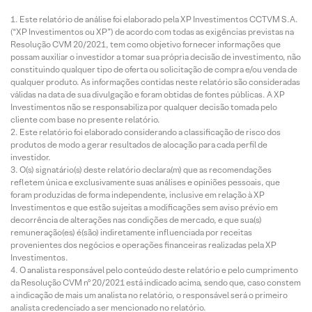
Este relatório de análise foi elaborado pela XP Investimentos CCTVM S.A.
(“XP Investimentos ou XP”) de acordo com todas as exigências previstas na
Resolução CVM 20/2021, tem como objetivo fornecer informações que
possam auxiliar o investidor a tomar sua própria decisão de investimento, não
constituindo qualquer tipo de oferta ou solicitação de compra e/ou venda de
qualquer produto. As informações contidas neste relatório são consideradas
válidas na data de sua divulgação e foram obtidas de fontes públicas. A XP
Investimentos não se responsabiliza por qualquer decisão tomada pelo
cliente com base no presente relatório.
Este relatório foi elaborado considerando a classificação de risco dos
produtos de modo a gerar resultados de alocação para cada perfil de
investidor.
O(s) signatário(s) deste relatório declara(m) que as recomendações
refletem única e exclusivamente suas análises e opiniões pessoais, que
foram produzidas de forma independente, inclusive em relação à XP
Investimentos e que estão sujeitas a modificações sem aviso prévio em
decorrência de alterações nas condições de mercado, e que sua(s)
remuneração(es) é(são) indiretamente influenciada por receitas
provenientes dos negócios e operações financeiras realizadas pela XP
Investimentos.
O analista responsável pelo conteúdo deste relatório e pelo cumprimento
da Resolução CVM nº 20/2021 está indicado acima, sendo que, caso constem
a indicação de mais um analista no relatório, o responsável será o primeiro
analista credenciado a ser mencionado no relatório.