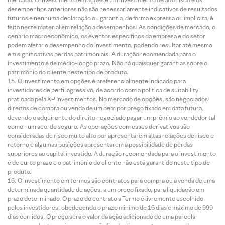
desempenhos anteriores não são necessariamente indicativos de resultados
futuros e nenhuma declaração ou garantia, de forma expressa ou implícita, é
feita neste material em relação a desempenhos. As condições de mercado, o
cenário macroeconômico, os eventos específicos da empresa e do setor
podem afetar o desempenho do investimento, podendo resultar até mesmo
em significativas perdas patrimoniais. A duração recomendada para o
investimento é de médio-longo prazo. Não há quaisquer garantias sobre o
patrimônio do cliente neste tipo de produto.
O investimento em opções é preferencialmente indicado para
investidores de perfil agressivo, de acordo com a política de suitability
praticada pela XP Investimentos. No mercado de opções, são negociados
direitos de compra ou venda de um bem por preço fixado em data futura,
devendo o adquirente do direito negociado pagar um prêmio ao vendedor tal
como num acordo seguro. As operações com esses derivativos são
consideradas de risco muito alto por apresentarem altas relações de risco e
retorno e algumas posições apresentarem a possibilidade de perdas
superiores ao capital investido. A duração recomendada para o investimento
é de curto prazo e o patrimônio do cliente não está garantido neste tipo de
produto.
O investimento em termos são contratos para compra ou a venda de uma
determinada quantidade de ações, a um preço fixado, para liquidação em
prazo determinado. O prazo do contrato a Termo é livremente escolhido
pelos investidores, obedecendo o prazo mínimo de 16 dias e máximo de 999
dias corridos. O preço será o valor da ação adicionado de uma parcela