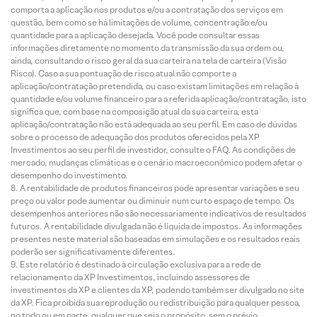
comporta a aplicação nos produtos e/ou a contratação dos serviços em
questão, bem como se há limitações de volume, concentração e/ou
quantidade para a aplicação desejada. Você pode consultar essas
informações diretamente no momento da transmissão da sua ordem ou,
ainda, consultando o risco geral da sua carteira na tela de carteira (Visão
Risco). Caso a sua pontuação de risco atual não comporte a
aplicação/contratação pretendida, ou caso existam limitações em relação à
quantidade e/ou volume financeiro para a referida aplicação/contratação, isto
significa que, com base na composição atual da sua carteira, esta
aplicação/contratação não está adequada ao seu perfil. Em caso de dúvidas
sobre o processo de adequação dos produtos oferecidos pela XP
Investimentos ao seu perfil de investidor, consulte o FAQ. As condições de
mercado, mudanças climáticas e o cenário macroeconômico podem afetar o
desempenho do investimento.
A rentabilidade de produtos financeiros pode apresentar variações e seu
preço ou valor pode aumentar ou diminuir num curto espaço de tempo. Os
desempenhos anteriores não são necessariamente indicativos de resultados
futuros. A rentabilidade divulgada não é líquida de impostos. As informações
presentes neste material são baseadas em simulações e os resultados reais
poderão ser significativamente diferentes.
Este relatório é destinado à circulação exclusiva para a rede de
relacionamento da XP Investimentos, incluindo assessores de
investimentos da XP e clientes da XP, podendo também ser divulgado no site
da XP. Fica proibida sua reprodução ou redistribuição para qualquer pessoa,
no todo ou em parte, qualquer que seja o propósito, sem o prévio