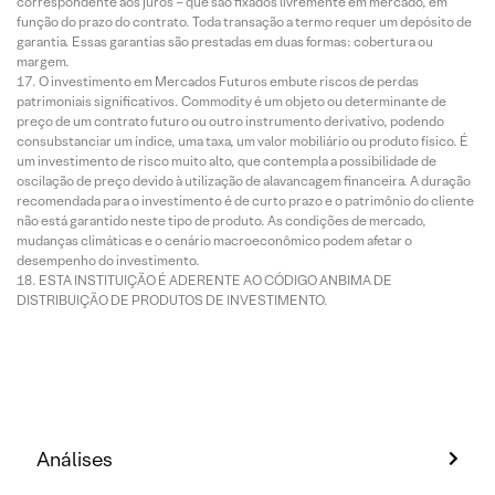
correspondente aos juros – que são fixados livremente em mercado, em
função do prazo do contrato. Toda transação a termo requer um depósito de
garantia. Essas garantias são prestadas em duas formas: cobertura ou
margem.
O investimento em Mercados Futuros embute riscos de perdas
patrimoniais significativos. Commodity é um objeto ou determinante de
preço de um contrato futuro ou outro instrumento derivativo, podendo
consubstanciar um índice, uma taxa, um valor mobiliário ou produto físico. É
um investimento de risco muito alto, que contempla a possibilidade de
oscilação de preço devido à utilização de alavancagem financeira. A duração
recomendada para o investimento é de curto prazo e o patrimônio do cliente
não está garantido neste tipo de produto. As condições de mercado,
mudanças climáticas e o cenário macroeconômico podem afetar o
desempenho do investimento.
ESTA INSTITUIÇÃO É ADERENTE AO CÓDIGO ANBIMA DE
DISTRIBUIÇÃO DE PRODUTOS DE INVESTIMENTO.
Análises