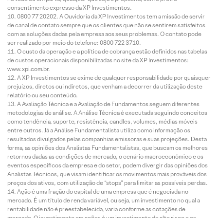
consentimento expresso da XP Investimentos.
0800 77 20202. A Ouvidoria da XP Investimentos tem a missão de servir
de canal de contato sempre que os clientes que não se sentirem satisfeitos
com as soluções dadas pela empresa aos seus problemas. O contato pode
ser realizado por meio do telefone: 0800 722 3710.
O custo da operação e a política de cobrança estão definidos nas tabelas
de custos operacionais disponibilizadas no site da XP Investimentos:
www.xpi.com.br.
A XP Investimentos se exime de qualquer responsabilidade por quaisquer
prejuízos, diretos ou indiretos, que venham a decorrer da utilização deste
relatório ou seu conteúdo.
A Avaliação Técnica e a Avaliação de Fundamentos seguem diferentes
metodologias de análise. A Análise Técnica é executada seguindo conceitos
como tendência, suporte, resistência, candles, volumes, médias móveis
entre outros. Já a Análise Fundamentalista utiliza como informação os
resultados divulgados pelas companhias emissoras e suas projeções. Desta
forma, as opiniões dos Analistas Fundamentalistas, que buscam os melhores
retornos dadas as condições de mercado, o cenário macroeconômico e os
eventos específicos da empresa e do setor, podem divergir das opiniões dos
Analistas Técnicos, que visam identificar os movimentos mais prováveis dos
preços dos ativos, com utilização de “stops” para limitar as possíveis perdas.
Ação é uma fração do capital de uma empresa que é negociada no
mercado. É um título de renda variável, ou seja, um investimento no qual a
rentabilidade não é preestabelecida, varia conforme as cotações de
mercado. O investimento em ações é um investimento de alto risco e os