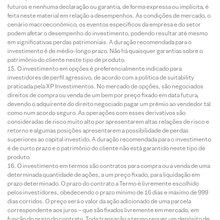
futuros e nenhuma declaração ou garantia, de forma expressa ou implícita, é
feita neste material em relação a desempenhos. As condições de mercado, o
cenário macroeconômico, os eventos específicos da empresa e do setor
podem afetar o desempenho do investimento, podendo resultar até mesmo
em significativas perdas patrimoniais. A duração recomendada para o
investimento é de médio-longo prazo. Não há quaisquer garantias sobre o
patrimônio do cliente neste tipo de produto.
O investimento em opções é preferencialmente indicado para
investidores de perfil agressivo, de acordo com a política de suitability
praticada pela XP Investimentos. No mercado de opções, são negociados
direitos de compra ou venda de um bem por preço fixado em data futura,
devendo o adquirente do direito negociado pagar um prêmio ao vendedor tal
como num acordo seguro. As operações com esses derivativos são
consideradas de risco muito alto por apresentarem altas relações de risco e
retorno e algumas posições apresentarem a possibilidade de perdas
superiores ao capital investido. A duração recomendada para o investimento
é de curto prazo e o patrimônio do cliente não está garantido neste tipo de
produto.
O investimento em termos são contratos para compra ou a venda de uma
determinada quantidade de ações, a um preço fixado, para liquidação em
prazo determinado. O prazo do contrato a Termo é livremente escolhido
pelos investidores, obedecendo o prazo mínimo de 16 dias e máximo de 999
dias corridos. O preço será o valor da ação adicionado de uma parcela
correspondente aos juros – que são fixados livremente em mercado, em
função do prazo do contrato. Toda transação a termo requer um depósito de