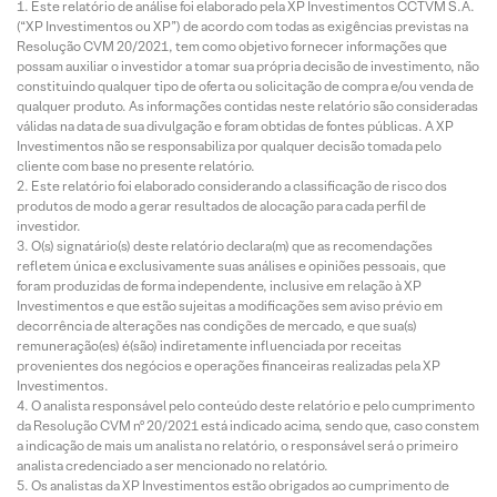
Este relatório de análise foi elaborado pela XP Investimentos CCTVM S.A.
(“XP Investimentos ou XP”) de acordo com todas as exigências previstas na
Resolução CVM 20/2021, tem como objetivo fornecer informações que
possam auxiliar o investidor a tomar sua própria decisão de investimento, não
constituindo qualquer tipo de oferta ou solicitação de compra e/ou venda de
qualquer produto. As informações contidas neste relatório são consideradas
válidas na data de sua divulgação e foram obtidas de fontes públicas. A XP
Investimentos não se responsabiliza por qualquer decisão tomada pelo
cliente com base no presente relatório.
Este relatório foi elaborado considerando a classificação de risco dos
produtos de modo a gerar resultados de alocação para cada perfil de
investidor.
O(s) signatário(s) deste relatório declara(m) que as recomendações
refletem única e exclusivamente suas análises e opiniões pessoais, que
foram produzidas de forma independente, inclusive em relação à XP
Investimentos e que estão sujeitas a modificações sem aviso prévio em
decorrência de alterações nas condições de mercado, e que sua(s)
remuneração(es) é(são) indiretamente influenciada por receitas
provenientes dos negócios e operações financeiras realizadas pela XP
Investimentos.
O analista responsável pelo conteúdo deste relatório e pelo cumprimento
da Resolução CVM nº 20/2021 está indicado acima, sendo que, caso constem
a indicação de mais um analista no relatório, o responsável será o primeiro
analista credenciado a ser mencionado no relatório.
Os analistas da XP Investimentos estão obrigados ao cumprimento de