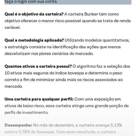
faça o login com sua conta.
Qual é o
objetivo
da
carteira
?
A carteira Bunker tem como
objetivo oferecer o menor risco possível quando se trata de renda
variável.
Qual a metodologia aplicada?
Utilizando modelos quantitativos,
a estratégia consiste na identificação das ações que menos
desvalorizam nos piores cenários do mercado.
Quantos ativos a carteira possui?
O algoritmo faz a seleção dos
10 ativos mais seguros do índice bovespa e determina o peso
correto a fim de minimizar ainda mais os riscos associados ao
mercado.
Uma carteira para qualquer perfil:
Com uma exposição em
ativos de baixo risco, essa carteira atinge uma grande porção de
perfis de investimento.
Desempenho:
No mês de dezembro, a carteira avança 5,13%
contra 5,38% do Ibovespa. Com esse resultado, a carteira