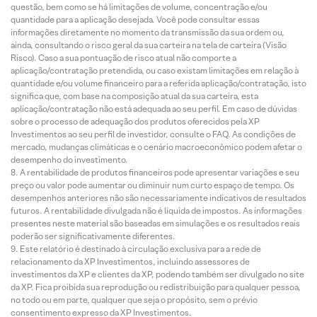
questão, bem como se há limitações de volume, concentração e/ou
quantidade para a aplicação desejada. Você pode consultar essas
informações diretamente no momento da transmissão da sua ordem ou,
ainda, consultando o risco geral da sua carteira na tela de carteira (Visão
Risco). Caso a sua pontuação de risco atual não comporte a
aplicação/contratação pretendida, ou caso existam limitações em relação à
quantidade e/ou volume financeiro para a referida aplicação/contratação, isto
significa que, com base na composição atual da sua carteira, esta
aplicação/contratação não está adequada ao seu perfil. Em caso de dúvidas
sobre o processo de adequação dos produtos oferecidos pela XP
Investimentos ao seu perfil de investidor, consulte o FAQ. As condições de
mercado, mudanças climáticas e o cenário macroeconômico podem afetar o
desempenho do investimento.
A rentabilidade de produtos financeiros pode apresentar variações e seu
preço ou valor pode aumentar ou diminuir num curto espaço de tempo. Os
desempenhos anteriores não são necessariamente indicativos de resultados
futuros. A rentabilidade divulgada não é líquida de impostos. As informações
presentes neste material são baseadas em simulações e os resultados reais
poderão ser significativamente diferentes.
Este relatório é destinado à circulação exclusiva para a rede de
relacionamento da XP Investimentos, incluindo assessores de
investimentos da XP e clientes da XP, podendo também ser divulgado no site
da XP. Fica proibida sua reprodução ou redistribuição para qualquer pessoa,
no todo ou em parte, qualquer que seja o propósito, sem o prévio
consentimento expresso da XP Investimentos.