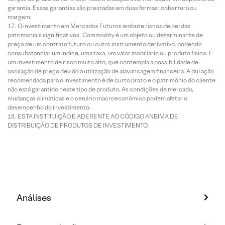
garantia. Essas garantias são prestadas em duas formas: cobertura ou
margem.
O investimento em Mercados Futuros embute riscos de perdas
patrimoniais significativos. Commodity é um objeto ou determinante de
preço de um contrato futuro ou outro instrumento derivativo, podendo
consubstanciar um índice, uma taxa, um valor mobiliário ou produto físico. É
um investimento de risco muito alto, que contempla a possibilidade de
oscilação de preço devido à utilização de alavancagem financeira. A duração
recomendada para o investimento é de curto prazo e o patrimônio do cliente
não está garantido neste tipo de produto. As condições de mercado,
mudanças climáticas e o cenário macroeconômico podem afetar o
desempenho do investimento.
ESTA INSTITUIÇÃO É ADERENTE AO CÓDIGO ANBIMA DE
DISTRIBUIÇÃO DE PRODUTOS DE INVESTIMENTO.
Análises