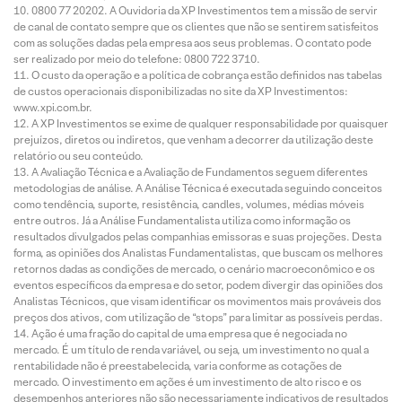
0800 77 20202. A Ouvidoria da XP Investimentos tem a missão de servir
de canal de contato sempre que os clientes que não se sentirem satisfeitos
com as soluções dadas pela empresa aos seus problemas. O contato pode
ser realizado por meio do telefone: 0800 722 3710.
O custo da operação e a política de cobrança estão definidos nas tabelas
de custos operacionais disponibilizadas no site da XP Investimentos:
www.xpi.com.br.
A XP Investimentos se exime de qualquer responsabilidade por quaisquer
prejuízos, diretos ou indiretos, que venham a decorrer da utilização deste
relatório ou seu conteúdo.
A Avaliação Técnica e a Avaliação de Fundamentos seguem diferentes
metodologias de análise. A Análise Técnica é executada seguindo conceitos
como tendência, suporte, resistência, candles, volumes, médias móveis
entre outros. Já a Análise Fundamentalista utiliza como informação os
resultados divulgados pelas companhias emissoras e suas projeções. Desta
forma, as opiniões dos Analistas Fundamentalistas, que buscam os melhores
retornos dadas as condições de mercado, o cenário macroeconômico e os
eventos específicos da empresa e do setor, podem divergir das opiniões dos
Analistas Técnicos, que visam identificar os movimentos mais prováveis dos
preços dos ativos, com utilização de “stops” para limitar as possíveis perdas.
Ação é uma fração do capital de uma empresa que é negociada no
mercado. É um título de renda variável, ou seja, um investimento no qual a
rentabilidade não é preestabelecida, varia conforme as cotações de
mercado. O investimento em ações é um investimento de alto risco e os
desempenhos anteriores não são necessariamente indicativos de resultados