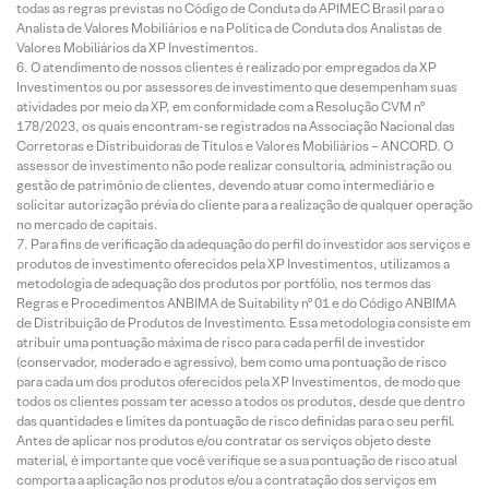
todas as regras previstas no Código de Conduta da APIMEC Brasil para o
Analista de Valores Mobiliários e na Política de Conduta dos Analistas de
Valores Mobiliários da XP Investimentos.
O atendimento de nossos clientes é realizado por empregados da XP
Investimentos ou por assessores de investimento que desempenham suas
atividades por meio da XP, em conformidade com a Resolução CVM nº
178/2023, os quais encontram-se registrados na Associação Nacional das
Corretoras e Distribuidoras de Títulos e Valores Mobiliários – ANCORD. O
assessor de investimento não pode realizar consultoria, administração ou
gestão de patrimônio de clientes, devendo atuar como intermediário e
solicitar autorização prévia do cliente para a realização de qualquer operação
no mercado de capitais.
Para fins de verificação da adequação do perfil do investidor aos serviços e
produtos de investimento oferecidos pela XP Investimentos, utilizamos a
metodologia de adequação dos produtos por portfólio, nos termos das
Regras e Procedimentos ANBIMA de Suitability nº 01 e do Código ANBIMA
de Distribuição de Produtos de Investimento. Essa metodologia consiste em
atribuir uma pontuação máxima de risco para cada perfil de investidor
(conservador, moderado e agressivo), bem como uma pontuação de risco
para cada um dos produtos oferecidos pela XP Investimentos, de modo que
todos os clientes possam ter acesso a todos os produtos, desde que dentro
das quantidades e limites da pontuação de risco definidas para o seu perfil.
Antes de aplicar nos produtos e/ou contratar os serviços objeto deste
material, é importante que você verifique se a sua pontuação de risco atual
comporta a aplicação nos produtos e/ou a contratação dos serviços em