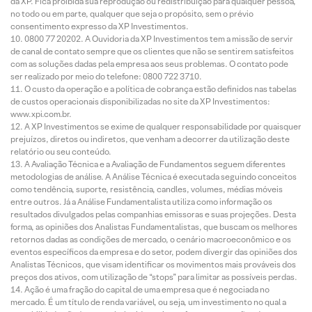
da XP. Fica proibida sua reprodução ou redistribuição para qualquer pessoa,
no todo ou em parte, qualquer que seja o propósito, sem o prévio
consentimento expresso da XP Investimentos.
0800 77 20202. A Ouvidoria da XP Investimentos tem a missão de servir
de canal de contato sempre que os clientes que não se sentirem satisfeitos
com as soluções dadas pela empresa aos seus problemas. O contato pode
ser realizado por meio do telefone: 0800 722 3710.
O custo da operação e a política de cobrança estão definidos nas tabelas
de custos operacionais disponibilizadas no site da XP Investimentos:
www.xpi.com.br.
A XP Investimentos se exime de qualquer responsabilidade por quaisquer
prejuízos, diretos ou indiretos, que venham a decorrer da utilização deste
relatório ou seu conteúdo.
A Avaliação Técnica e a Avaliação de Fundamentos seguem diferentes
metodologias de análise. A Análise Técnica é executada seguindo conceitos
como tendência, suporte, resistência, candles, volumes, médias móveis
entre outros. Já a Análise Fundamentalista utiliza como informação os
resultados divulgados pelas companhias emissoras e suas projeções. Desta
forma, as opiniões dos Analistas Fundamentalistas, que buscam os melhores
retornos dadas as condições de mercado, o cenário macroeconômico e os
eventos específicos da empresa e do setor, podem divergir das opiniões dos
Analistas Técnicos, que visam identificar os movimentos mais prováveis dos
preços dos ativos, com utilização de “stops” para limitar as possíveis perdas.
Ação é uma fração do capital de uma empresa que é negociada no
mercado. É um título de renda variável, ou seja, um investimento no qual a