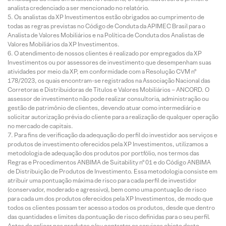
analista credenciado a ser mencionado no relatório.
Os analistas da XP Investimentos estão obrigados ao cumprimento de
todas as regras previstas no Código de Conduta da APIMEC Brasil para o
Analista de Valores Mobiliários e na Política de Conduta dos Analistas de
Valores Mobiliários da XP Investimentos.
O atendimento de nossos clientes é realizado por empregados da XP
Investimentos ou por assessores de investimento que desempenham suas
atividades por meio da XP, em conformidade com a Resolução CVM nº
178/2023, os quais encontram-se registrados na Associação Nacional das
Corretoras e Distribuidoras de Títulos e Valores Mobiliários – ANCORD. O
assessor de investimento não pode realizar consultoria, administração ou
gestão de patrimônio de clientes, devendo atuar como intermediário e
solicitar autorização prévia do cliente para a realização de qualquer operação
no mercado de capitais.
Para fins de verificação da adequação do perfil do investidor aos serviços e
produtos de investimento oferecidos pela XP Investimentos, utilizamos a
metodologia de adequação dos produtos por portfólio, nos termos das
Regras e Procedimentos ANBIMA de Suitability nº 01 e do Código ANBIMA
de Distribuição de Produtos de Investimento. Essa metodologia consiste em
atribuir uma pontuação máxima de risco para cada perfil de investidor
(conservador, moderado e agressivo), bem como uma pontuação de risco
para cada um dos produtos oferecidos pela XP Investimentos, de modo que
todos os clientes possam ter acesso a todos os produtos, desde que dentro
das quantidades e limites da pontuação de risco definidas para o seu perfil.
Antes de aplicar nos produtos e/ou contratar os serviços objeto deste