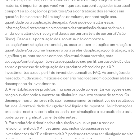
material, é importante que você verifique se a sua pontuação de risco atual
comporta a aplicação nos produtos e/ou a contratação dos serviços em
questão, bem como se há limitações de volume, concentração e/ou
quantidade para a aplicação desejada. Você pode consultar essas
informações diretamente no momento da transmissão da sua ordem ou,
ainda, consultando o risco geral da sua carteira na tela de carteira (Visão
Risco). Caso a sua pontuação de risco atual não comporte a
aplicação/contratação pretendida, ou caso existam limitações em relação à
quantidade e/ou volume financeiro para a referida aplicação/contratação, isto
significa que, com base na composição atual da sua carteira, esta
aplicação/contratação não está adequada ao seu perfil. Em caso de dúvidas
sobre o processo de adequação dos produtos oferecidos pela XP
Investimentos ao seu perfil de investidor, consulte o FAQ. As condições de
mercado, mudanças climáticas e o cenário macroeconômico podem afetar o
desempenho do investimento.
A rentabilidade de produtos financeiros pode apresentar variações e seu
preço ou valor pode aumentar ou diminuir num curto espaço de tempo. Os
desempenhos anteriores não são necessariamente indicativos de resultados
futuros. A rentabilidade divulgada não é líquida de impostos. As informações
presentes neste material são baseadas em simulações e os resultados reais
poderão ser significativamente diferentes.
Este relatório é destinado à circulação exclusiva para a rede de
relacionamento da XP Investimentos, incluindo assessores de
investimentos da XP e clientes da XP, podendo também ser divulgado no site