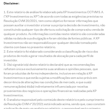
Disclaimer:
Este relatório de análise foi elaborado pela XP Investimentos CCTVM S.A.
(“XP Investimentos ou XP”) de acordo com todas as exigências previstas na
Resolução CVM 20/2021, tem como objetivo fornecer informações que
possam auxiliar o investidor a tomar sua própria decisão de investimento, não
constituindo qualquer tipo de oferta ou solicitação de compra e/ou venda de
qualquer produto. As informações contidas neste relatório são consideradas
válidas na data de sua divulgação e foram obtidas de fontes públicas. A XP
Investimentos não se responsabiliza por qualquer decisão tomada pelo
cliente com base no presente relatório.
Este relatório foi elaborado considerando a classificação de risco dos
produtos de modo a gerar resultados de alocação para cada perfil de
investidor.
O(s) signatário(s) deste relatório declara(m) que as recomendações
refletem única e exclusivamente suas análises e opiniões pessoais, que
foram produzidas de forma independente, inclusive em relação à XP
Investimentos e que estão sujeitas a modificações sem aviso prévio em
decorrência de alterações nas condições de mercado, e que sua(s)
remuneração(es) é(são) indiretamente influenciada por receitas
provenientes dos negócios e operações financeiras realizadas pela XP
Investimentos.
O analista responsável pelo conteúdo deste relatório e pelo cumprimento
da Resolução CVM nº 20/2021 está indicado acima, sendo que, caso constem
a indicação de mais um analista no relatório, o responsável será o primeiro