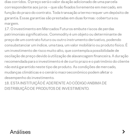
dias corridos. O preço será o valor da ação adicionado de uma parcela
correspondente aos juros – que são fixados livremente em mercado, em
função do prazo do contrato. Toda transação a termo requer um depósito de
garantia. Essas garantias são prestadas em duas formas: cobertura ou
margem.
O investimento em Mercados Futuros embute riscos de perdas
patrimoniais significativos. Commodity é um objeto ou determinante de
preço de um contrato futuro ou outro instrumento derivativo, podendo
consubstanciar um índice, uma taxa, um valor mobiliário ou produto físico. É
um investimento de risco muito alto, que contempla a possibilidade de
oscilação de preço devido à utilização de alavancagem financeira. A duração
recomendada para o investimento é de curto prazo e o patrimônio do cliente
não está garantido neste tipo de produto. As condições de mercado,
mudanças climáticas e o cenário macroeconômico podem afetar o
desempenho do investimento.
ESTA INSTITUIÇÃO É ADERENTE AO CÓDIGO ANBIMA DE
DISTRIBUIÇÃO DE PRODUTOS DE INVESTIMENTO.
Análises