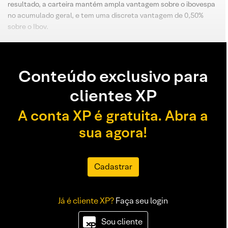
resultado, a carteira mantém ampla vantagem sobre o ibovespa
no acumulado geral, e tem uma discreta vantagem de 0,50%
sobre o Ibov.
Conteúdo exclusivo para
clientes XP
A conta XP é gratuita. Abra a
sua agora!
Cadastrar
Já é cliente XP?
Faça seu login
Sou cliente