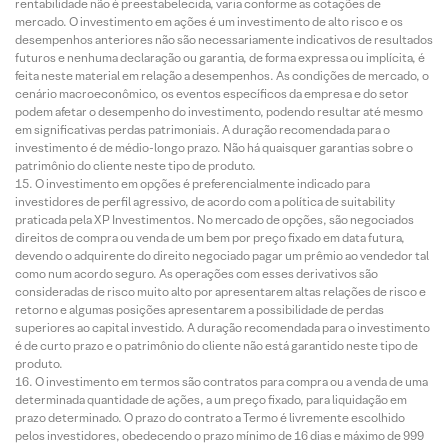
rentabilidade não é preestabelecida, varia conforme as cotações de
mercado. O investimento em ações é um investimento de alto risco e os
desempenhos anteriores não são necessariamente indicativos de resultados
futuros e nenhuma declaração ou garantia, de forma expressa ou implícita, é
feita neste material em relação a desempenhos. As condições de mercado, o
cenário macroeconômico, os eventos específicos da empresa e do setor
podem afetar o desempenho do investimento, podendo resultar até mesmo
em significativas perdas patrimoniais. A duração recomendada para o
investimento é de médio-longo prazo. Não há quaisquer garantias sobre o
patrimônio do cliente neste tipo de produto.
O investimento em opções é preferencialmente indicado para
investidores de perfil agressivo, de acordo com a política de suitability
praticada pela XP Investimentos. No mercado de opções, são negociados
direitos de compra ou venda de um bem por preço fixado em data futura,
devendo o adquirente do direito negociado pagar um prêmio ao vendedor tal
como num acordo seguro. As operações com esses derivativos são
consideradas de risco muito alto por apresentarem altas relações de risco e
retorno e algumas posições apresentarem a possibilidade de perdas
superiores ao capital investido. A duração recomendada para o investimento
é de curto prazo e o patrimônio do cliente não está garantido neste tipo de
produto.
O investimento em termos são contratos para compra ou a venda de uma
determinada quantidade de ações, a um preço fixado, para liquidação em
prazo determinado. O prazo do contrato a Termo é livremente escolhido
pelos investidores, obedecendo o prazo mínimo de 16 dias e máximo de 999