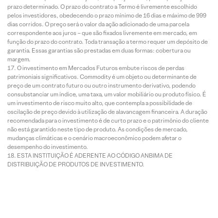
prazo determinado. O prazo do contrato a Termo é livremente escolhido
pelos investidores, obedecendo o prazo mínimo de 16 dias e máximo de 999
dias corridos. O preço será o valor da ação adicionado de uma parcela
correspondente aos juros – que são fixados livremente em mercado, em
função do prazo do contrato. Toda transação a termo requer um depósito de
garantia. Essas garantias são prestadas em duas formas: cobertura ou
margem.
O investimento em Mercados Futuros embute riscos de perdas
patrimoniais significativos. Commodity é um objeto ou determinante de
preço de um contrato futuro ou outro instrumento derivativo, podendo
consubstanciar um índice, uma taxa, um valor mobiliário ou produto físico. É
um investimento de risco muito alto, que contempla a possibilidade de
oscilação de preço devido à utilização de alavancagem financeira. A duração
recomendada para o investimento é de curto prazo e o patrimônio do cliente
não está garantido neste tipo de produto. As condições de mercado,
mudanças climáticas e o cenário macroeconômico podem afetar o
desempenho do investimento.
ESTA INSTITUIÇÃO É ADERENTE AO CÓDIGO ANBIMA DE
DISTRIBUIÇÃO DE PRODUTOS DE INVESTIMENTO.