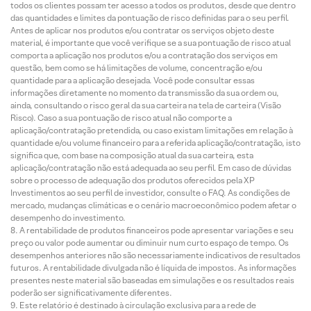
todos os clientes possam ter acesso a todos os produtos, desde que dentro
das quantidades e limites da pontuação de risco definidas para o seu perfil.
Antes de aplicar nos produtos e/ou contratar os serviços objeto deste
material, é importante que você verifique se a sua pontuação de risco atual
comporta a aplicação nos produtos e/ou a contratação dos serviços em
questão, bem como se há limitações de volume, concentração e/ou
quantidade para a aplicação desejada. Você pode consultar essas
informações diretamente no momento da transmissão da sua ordem ou,
ainda, consultando o risco geral da sua carteira na tela de carteira (Visão
Risco). Caso a sua pontuação de risco atual não comporte a
aplicação/contratação pretendida, ou caso existam limitações em relação à
quantidade e/ou volume financeiro para a referida aplicação/contratação, isto
significa que, com base na composição atual da sua carteira, esta
aplicação/contratação não está adequada ao seu perfil. Em caso de dúvidas
sobre o processo de adequação dos produtos oferecidos pela XP
Investimentos ao seu perfil de investidor, consulte o FAQ. As condições de
mercado, mudanças climáticas e o cenário macroeconômico podem afetar o
desempenho do investimento.
A rentabilidade de produtos financeiros pode apresentar variações e seu
preço ou valor pode aumentar ou diminuir num curto espaço de tempo. Os
desempenhos anteriores não são necessariamente indicativos de resultados
futuros. A rentabilidade divulgada não é líquida de impostos. As informações
presentes neste material são baseadas em simulações e os resultados reais
poderão ser significativamente diferentes.
Este relatório é destinado à circulação exclusiva para a rede de