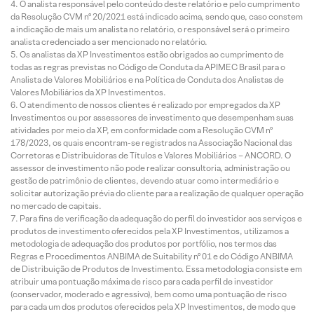
O analista responsável pelo conteúdo deste relatório e pelo cumprimento
da Resolução CVM nº 20/2021 está indicado acima, sendo que, caso constem
a indicação de mais um analista no relatório, o responsável será o primeiro
analista credenciado a ser mencionado no relatório.
Os analistas da XP Investimentos estão obrigados ao cumprimento de
todas as regras previstas no Código de Conduta da APIMEC Brasil para o
Analista de Valores Mobiliários e na Política de Conduta dos Analistas de
Valores Mobiliários da XP Investimentos.
O atendimento de nossos clientes é realizado por empregados da XP
Investimentos ou por assessores de investimento que desempenham suas
atividades por meio da XP, em conformidade com a Resolução CVM nº
178/2023, os quais encontram-se registrados na Associação Nacional das
Corretoras e Distribuidoras de Títulos e Valores Mobiliários – ANCORD. O
assessor de investimento não pode realizar consultoria, administração ou
gestão de patrimônio de clientes, devendo atuar como intermediário e
solicitar autorização prévia do cliente para a realização de qualquer operação
no mercado de capitais.
Para fins de verificação da adequação do perfil do investidor aos serviços e
produtos de investimento oferecidos pela XP Investimentos, utilizamos a
metodologia de adequação dos produtos por portfólio, nos termos das
Regras e Procedimentos ANBIMA de Suitability nº 01 e do Código ANBIMA
de Distribuição de Produtos de Investimento. Essa metodologia consiste em
atribuir uma pontuação máxima de risco para cada perfil de investidor
(conservador, moderado e agressivo), bem como uma pontuação de risco
para cada um dos produtos oferecidos pela XP Investimentos, de modo que