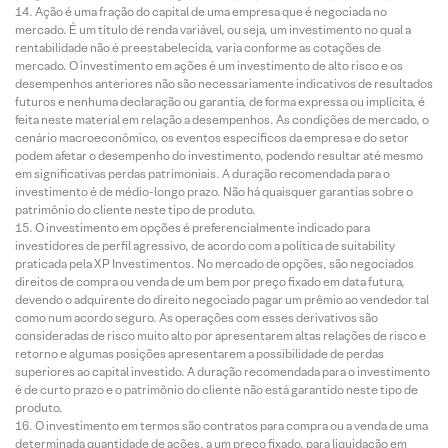
Ação é uma fração do capital de uma empresa que é negociada no
mercado. É um título de renda variável, ou seja, um investimento no qual a
rentabilidade não é preestabelecida, varia conforme as cotações de
mercado. O investimento em ações é um investimento de alto risco e os
desempenhos anteriores não são necessariamente indicativos de resultados
futuros e nenhuma declaração ou garantia, de forma expressa ou implícita, é
feita neste material em relação a desempenhos. As condições de mercado, o
cenário macroeconômico, os eventos específicos da empresa e do setor
podem afetar o desempenho do investimento, podendo resultar até mesmo
em significativas perdas patrimoniais. A duração recomendada para o
investimento é de médio-longo prazo. Não há quaisquer garantias sobre o
patrimônio do cliente neste tipo de produto.
O investimento em opções é preferencialmente indicado para
investidores de perfil agressivo, de acordo com a política de suitability
praticada pela XP Investimentos. No mercado de opções, são negociados
direitos de compra ou venda de um bem por preço fixado em data futura,
devendo o adquirente do direito negociado pagar um prêmio ao vendedor tal
como num acordo seguro. As operações com esses derivativos são
consideradas de risco muito alto por apresentarem altas relações de risco e
retorno e algumas posições apresentarem a possibilidade de perdas
superiores ao capital investido. A duração recomendada para o investimento
é de curto prazo e o patrimônio do cliente não está garantido neste tipo de
produto.
O investimento em termos são contratos para compra ou a venda de uma
determinada quantidade de ações, a um preço fixado, para liquidação em