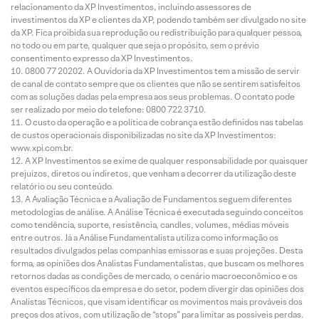
relacionamento da XP Investimentos, incluindo assessores de
investimentos da XP e clientes da XP, podendo também ser divulgado no site
da XP. Fica proibida sua reprodução ou redistribuição para qualquer pessoa,
no todo ou em parte, qualquer que seja o propósito, sem o prévio
consentimento expresso da XP Investimentos.
0800 77 20202. A Ouvidoria da XP Investimentos tem a missão de servir
de canal de contato sempre que os clientes que não se sentirem satisfeitos
com as soluções dadas pela empresa aos seus problemas. O contato pode
ser realizado por meio do telefone: 0800 722 3710.
O custo da operação e a política de cobrança estão definidos nas tabelas
de custos operacionais disponibilizadas no site da XP Investimentos:
www.xpi.com.br.
A XP Investimentos se exime de qualquer responsabilidade por quaisquer
prejuízos, diretos ou indiretos, que venham a decorrer da utilização deste
relatório ou seu conteúdo.
A Avaliação Técnica e a Avaliação de Fundamentos seguem diferentes
metodologias de análise. A Análise Técnica é executada seguindo conceitos
como tendência, suporte, resistência, candles, volumes, médias móveis
entre outros. Já a Análise Fundamentalista utiliza como informação os
resultados divulgados pelas companhias emissoras e suas projeções. Desta
forma, as opiniões dos Analistas Fundamentalistas, que buscam os melhores
retornos dadas as condições de mercado, o cenário macroeconômico e os
eventos específicos da empresa e do setor, podem divergir das opiniões dos
Analistas Técnicos, que visam identificar os movimentos mais prováveis dos
preços dos ativos, com utilização de “stops” para limitar as possíveis perdas.