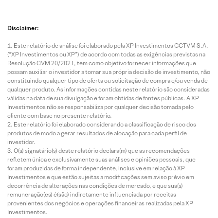
Disclaimer:
Este relatório de análise foi elaborado pela XP Investimentos CCTVM S.A.
(“XP Investimentos ou XP”) de acordo com todas as exigências previstas na
Resolução CVM 20/2021, tem como objetivo fornecer informações que
possam auxiliar o investidor a tomar sua própria decisão de investimento, não
constituindo qualquer tipo de oferta ou solicitação de compra e/ou venda de
qualquer produto. As informações contidas neste relatório são consideradas
válidas na data de sua divulgação e foram obtidas de fontes públicas. A XP
Investimentos não se responsabiliza por qualquer decisão tomada pelo
cliente com base no presente relatório.
Este relatório foi elaborado considerando a classificação de risco dos
produtos de modo a gerar resultados de alocação para cada perfil de
investidor.
O(s) signatário(s) deste relatório declara(m) que as recomendações
refletem única e exclusivamente suas análises e opiniões pessoais, que
foram produzidas de forma independente, inclusive em relação à XP
Investimentos e que estão sujeitas a modificações sem aviso prévio em
decorrência de alterações nas condições de mercado, e que sua(s)
remuneração(es) é(são) indiretamente influenciada por receitas
provenientes dos negócios e operações financeiras realizadas pela XP
Investimentos.