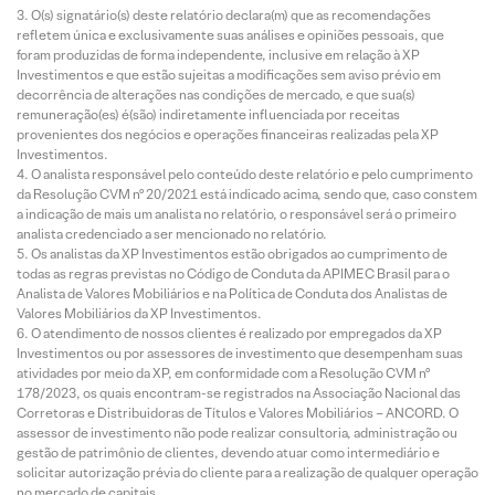
O(s) signatário(s) deste relatório declara(m) que as recomendações
refletem única e exclusivamente suas análises e opiniões pessoais, que
foram produzidas de forma independente, inclusive em relação à XP
Investimentos e que estão sujeitas a modificações sem aviso prévio em
decorrência de alterações nas condições de mercado, e que sua(s)
remuneração(es) é(são) indiretamente influenciada por receitas
provenientes dos negócios e operações financeiras realizadas pela XP
Investimentos.
O analista responsável pelo conteúdo deste relatório e pelo cumprimento
da Resolução CVM nº 20/2021 está indicado acima, sendo que, caso constem
a indicação de mais um analista no relatório, o responsável será o primeiro
analista credenciado a ser mencionado no relatório.
Os analistas da XP Investimentos estão obrigados ao cumprimento de
todas as regras previstas no Código de Conduta da APIMEC Brasil para o
Analista de Valores Mobiliários e na Política de Conduta dos Analistas de
Valores Mobiliários da XP Investimentos.
O atendimento de nossos clientes é realizado por empregados da XP
Investimentos ou por assessores de investimento que desempenham suas
atividades por meio da XP, em conformidade com a Resolução CVM nº
178/2023, os quais encontram-se registrados na Associação Nacional das
Corretoras e Distribuidoras de Títulos e Valores Mobiliários – ANCORD. O
assessor de investimento não pode realizar consultoria, administração ou
gestão de patrimônio de clientes, devendo atuar como intermediário e
solicitar autorização prévia do cliente para a realização de qualquer operação
no mercado de capitais.