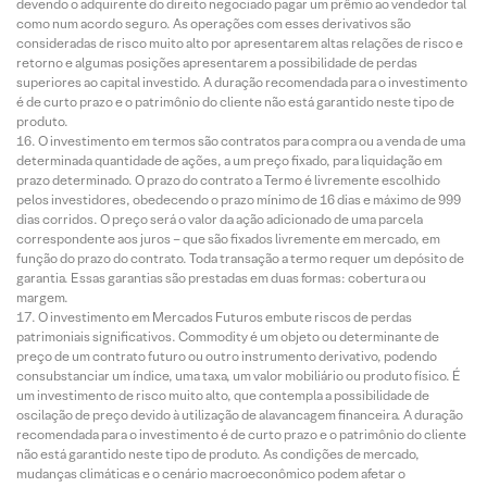
devendo o adquirente do direito negociado pagar um prêmio ao vendedor tal
como num acordo seguro. As operações com esses derivativos são
consideradas de risco muito alto por apresentarem altas relações de risco e
retorno e algumas posições apresentarem a possibilidade de perdas
superiores ao capital investido. A duração recomendada para o investimento
é de curto prazo e o patrimônio do cliente não está garantido neste tipo de
produto.
O investimento em termos são contratos para compra ou a venda de uma
determinada quantidade de ações, a um preço fixado, para liquidação em
prazo determinado. O prazo do contrato a Termo é livremente escolhido
pelos investidores, obedecendo o prazo mínimo de 16 dias e máximo de 999
dias corridos. O preço será o valor da ação adicionado de uma parcela
correspondente aos juros – que são fixados livremente em mercado, em
função do prazo do contrato. Toda transação a termo requer um depósito de
garantia. Essas garantias são prestadas em duas formas: cobertura ou
margem.
O investimento em Mercados Futuros embute riscos de perdas
patrimoniais significativos. Commodity é um objeto ou determinante de
preço de um contrato futuro ou outro instrumento derivativo, podendo
consubstanciar um índice, uma taxa, um valor mobiliário ou produto físico. É
um investimento de risco muito alto, que contempla a possibilidade de
oscilação de preço devido à utilização de alavancagem financeira. A duração
recomendada para o investimento é de curto prazo e o patrimônio do cliente
não está garantido neste tipo de produto. As condições de mercado,
mudanças climáticas e o cenário macroeconômico podem afetar o