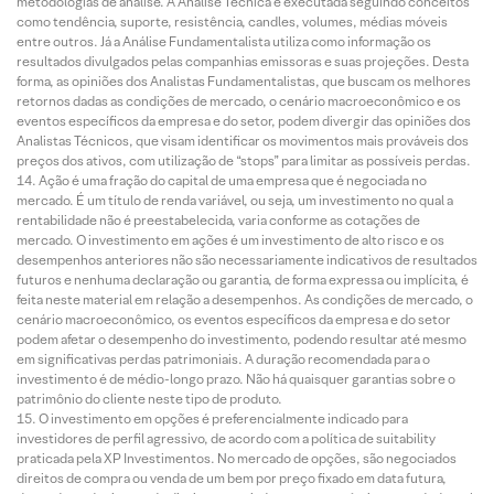
metodologias de análise. A Análise Técnica é executada seguindo conceitos
como tendência, suporte, resistência, candles, volumes, médias móveis
entre outros. Já a Análise Fundamentalista utiliza como informação os
resultados divulgados pelas companhias emissoras e suas projeções. Desta
forma, as opiniões dos Analistas Fundamentalistas, que buscam os melhores
retornos dadas as condições de mercado, o cenário macroeconômico e os
eventos específicos da empresa e do setor, podem divergir das opiniões dos
Analistas Técnicos, que visam identificar os movimentos mais prováveis dos
preços dos ativos, com utilização de “stops” para limitar as possíveis perdas.
Ação é uma fração do capital de uma empresa que é negociada no
mercado. É um título de renda variável, ou seja, um investimento no qual a
rentabilidade não é preestabelecida, varia conforme as cotações de
mercado. O investimento em ações é um investimento de alto risco e os
desempenhos anteriores não são necessariamente indicativos de resultados
futuros e nenhuma declaração ou garantia, de forma expressa ou implícita, é
feita neste material em relação a desempenhos. As condições de mercado, o
cenário macroeconômico, os eventos específicos da empresa e do setor
podem afetar o desempenho do investimento, podendo resultar até mesmo
em significativas perdas patrimoniais. A duração recomendada para o
investimento é de médio-longo prazo. Não há quaisquer garantias sobre o
patrimônio do cliente neste tipo de produto.
O investimento em opções é preferencialmente indicado para
investidores de perfil agressivo, de acordo com a política de suitability
praticada pela XP Investimentos. No mercado de opções, são negociados
direitos de compra ou venda de um bem por preço fixado em data futura,