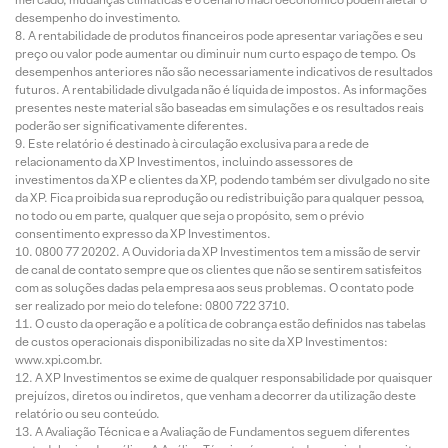
desempenho do investimento.
A rentabilidade de produtos financeiros pode apresentar variações e seu
preço ou valor pode aumentar ou diminuir num curto espaço de tempo. Os
desempenhos anteriores não são necessariamente indicativos de resultados
futuros. A rentabilidade divulgada não é líquida de impostos. As informações
presentes neste material são baseadas em simulações e os resultados reais
poderão ser significativamente diferentes.
Este relatório é destinado à circulação exclusiva para a rede de
relacionamento da XP Investimentos, incluindo assessores de
investimentos da XP e clientes da XP, podendo também ser divulgado no site
da XP. Fica proibida sua reprodução ou redistribuição para qualquer pessoa,
no todo ou em parte, qualquer que seja o propósito, sem o prévio
consentimento expresso da XP Investimentos.
0800 77 20202. A Ouvidoria da XP Investimentos tem a missão de servir
de canal de contato sempre que os clientes que não se sentirem satisfeitos
com as soluções dadas pela empresa aos seus problemas. O contato pode
ser realizado por meio do telefone: 0800 722 3710.
O custo da operação e a política de cobrança estão definidos nas tabelas
de custos operacionais disponibilizadas no site da XP Investimentos:
www.xpi.com.br.
A XP Investimentos se exime de qualquer responsabilidade por quaisquer
prejuízos, diretos ou indiretos, que venham a decorrer da utilização deste
relatório ou seu conteúdo.
A Avaliação Técnica e a Avaliação de Fundamentos seguem diferentes