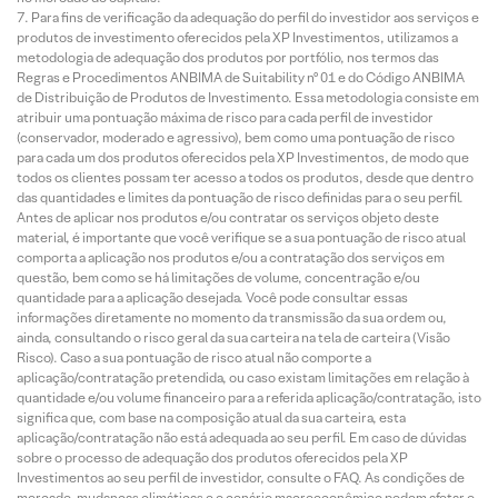
Para fins de verificação da adequação do perfil do investidor aos serviços e
produtos de investimento oferecidos pela XP Investimentos, utilizamos a
metodologia de adequação dos produtos por portfólio, nos termos das
Regras e Procedimentos ANBIMA de Suitability nº 01 e do Código ANBIMA
de Distribuição de Produtos de Investimento. Essa metodologia consiste em
atribuir uma pontuação máxima de risco para cada perfil de investidor
(conservador, moderado e agressivo), bem como uma pontuação de risco
para cada um dos produtos oferecidos pela XP Investimentos, de modo que
todos os clientes possam ter acesso a todos os produtos, desde que dentro
das quantidades e limites da pontuação de risco definidas para o seu perfil.
Antes de aplicar nos produtos e/ou contratar os serviços objeto deste
material, é importante que você verifique se a sua pontuação de risco atual
comporta a aplicação nos produtos e/ou a contratação dos serviços em
questão, bem como se há limitações de volume, concentração e/ou
quantidade para a aplicação desejada. Você pode consultar essas
informações diretamente no momento da transmissão da sua ordem ou,
ainda, consultando o risco geral da sua carteira na tela de carteira (Visão
Risco). Caso a sua pontuação de risco atual não comporte a
aplicação/contratação pretendida, ou caso existam limitações em relação à
quantidade e/ou volume financeiro para a referida aplicação/contratação, isto
significa que, com base na composição atual da sua carteira, esta
aplicação/contratação não está adequada ao seu perfil. Em caso de dúvidas
sobre o processo de adequação dos produtos oferecidos pela XP
Investimentos ao seu perfil de investidor, consulte o FAQ. As condições de
mercado, mudanças climáticas e o cenário macroeconômico podem afetar o