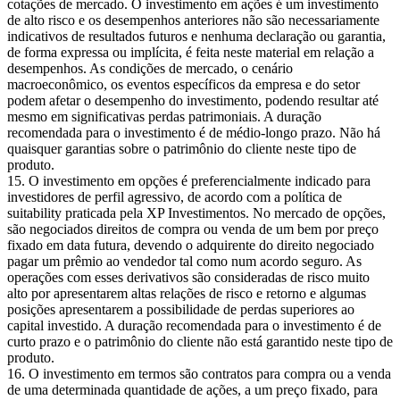
cotações de mercado. O investimento em ações é um investimento
de alto risco e os desempenhos anteriores não são necessariamente
indicativos de resultados futuros e nenhuma declaração ou garantia,
de forma expressa ou implícita, é feita neste material em relação a
desempenhos. As condições de mercado, o cenário
macroeconômico, os eventos específicos da empresa e do setor
podem afetar o desempenho do investimento, podendo resultar até
mesmo em significativas perdas patrimoniais. A duração
recomendada para o investimento é de médio-longo prazo. Não há
quaisquer garantias sobre o patrimônio do cliente neste tipo de
produto.
O investimento em opções é preferencialmente indicado para
investidores de perfil agressivo, de acordo com a política de
suitability praticada pela XP Investimentos. No mercado de opções,
são negociados direitos de compra ou venda de um bem por preço
fixado em data futura, devendo o adquirente do direito negociado
pagar um prêmio ao vendedor tal como num acordo seguro. As
operações com esses derivativos são consideradas de risco muito
alto por apresentarem altas relações de risco e retorno e algumas
posições apresentarem a possibilidade de perdas superiores ao
capital investido. A duração recomendada para o investimento é de
curto prazo e o patrimônio do cliente não está garantido neste tipo de
produto.
O investimento em termos são contratos para compra ou a venda
de uma determinada quantidade de ações, a um preço fixado, para