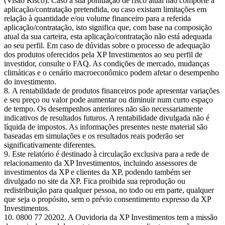
(Visão Risco). Caso a sua pontuação de risco atual não comporte a
aplicação/contratação pretendida, ou caso existam limitações em
relação à quantidade e/ou volume financeiro para a referida
aplicação/contratação, isto significa que, com base na composição
atual da sua carteira, esta aplicação/contratação não está adequada
ao seu perfil. Em caso de dúvidas sobre o processo de adequação
dos produtos oferecidos pela XP Investimentos ao seu perfil de
investidor, consulte o FAQ. As condições de mercado, mudanças
climáticas e o cenário macroeconômico podem afetar o desempenho
do investimento.
A rentabilidade de produtos financeiros pode apresentar variações
e seu preço ou valor pode aumentar ou diminuir num curto espaço
de tempo. Os desempenhos anteriores não são necessariamente
indicativos de resultados futuros. A rentabilidade divulgada não é
líquida de impostos. As informações presentes neste material são
baseadas em simulações e os resultados reais poderão ser
significativamente diferentes.
Este relatório é destinado à circulação exclusiva para a rede de
relacionamento da XP Investimentos, incluindo assessores de
investimentos da XP e clientes da XP, podendo também ser
divulgado no site da XP. Fica proibida sua reprodução ou
redistribuição para qualquer pessoa, no todo ou em parte, qualquer
que seja o propósito, sem o prévio consentimento expresso da XP
Investimentos.
0800 77 20202. A Ouvidoria da XP Investimentos tem a missão