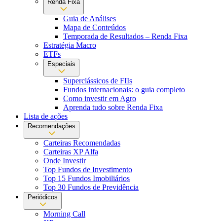
Renda Fixa
Guia de Análises
Mapa de Conteúdos
Temporada de Resultados – Renda Fixa
Estratégia Macro
ETFs
Especiais
Superclássicos de FIIs
Fundos internacionais: o guia completo
Como investir em Agro
Aprenda tudo sobre Renda Fixa
Lista de ações
Recomendações
Carteiras Recomendadas
Carteiras XP Alfa
Onde Investir
Top Fundos de Investimento
Top 15 Fundos Imobiliários
Top 30 Fundos de Previdência
Periódicos
Morning Call