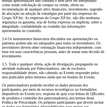
demais apresentações não constitui e nem deve ser interpretado
como sendo solicitação de compra ou venda, oferta ou
recomendação de qualquer ativo financeiro, investimento, sugestão
de alocação ou adoção de estratégias por parte das empresas do
Grupo XP Inc. As empresas do Grupo XP Inc. não dão nenhuma
segurança ou garantia, seja de forma expressa ou implícita, sobre a
integridade, confiabilidade ou exatidão das informações
apresentadas no conteúdo.
3.4 Os instrumentos financeiros discutidos nas apresentações ou
palestras podem não ser adequados para todos os investidores. Os
investidores devem obter orientação financeira independente, com
base em suas características pessoais, antes de tomar uma decisão de
investimento.
3.5. Toda e qualquer oferta, ação de divulgação, propaganda ou
atividade realizada por Patrocinadores, são de exclusiva
responsabilidade destes, não cabendo ao Evento responder pelos
atos praticados pelos mesmos ainda que no horário do Evento.
Os patrocinadores poderão receber os dados pessoais dos
participantes, por meio de recursos tecnológicos ou formulários
disponíveis no Evento (ex: resposta de quiz e/ou leitura de QRcodes
de produtos e conteúdo dos patrocinadores), nos termos desta
Política de Privacidade. Os próprios participantes que devem incluir
os dados nos formulários disponibilizados para envios aos