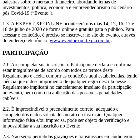
palestras sobre o mercado financeiro, abordando temas de
investimentos, política, economia e empreendedorismo no cenário
pós Covid-19 (“Evento”).
1.3. A EXPERT XP ONLINE acontecerá nos dias 14, 15, 16, 17 e
18 de julho de 2020 de forma online e gratuita para o público. Para
acessar o conteúdo, é preciso se inscrever no site do evento, através
do endereço eletrônico:
www.eventoexpert.xpi.com.br
.
PARTICIPAÇÃO
2.1. Ao completar sua inscrição, o Participante declara e confirma
estar integralmente de acordo com todos os termos deste
Regulamento e aceita cumprir as condições aqui estabelecidas, tendo
ciência que o descumprimento de qualquer regra descrita nesse
Regulamento implicará no cancelamento imediato da participação
no evento, bem como na aplicação das possíveis penalidades
cabíveis.
2.2. É imprescindível o preenchimento correto, adequado e
completo dos dados solicitados no ato da inscrição. Qualquer
informação falsa e/ou imprecisa, pode ser objeto de verificação e
impossibilitar a sua inscrição no Evento.
2.3. Não serão permitidas gravações e transmissões em áudio e/ou