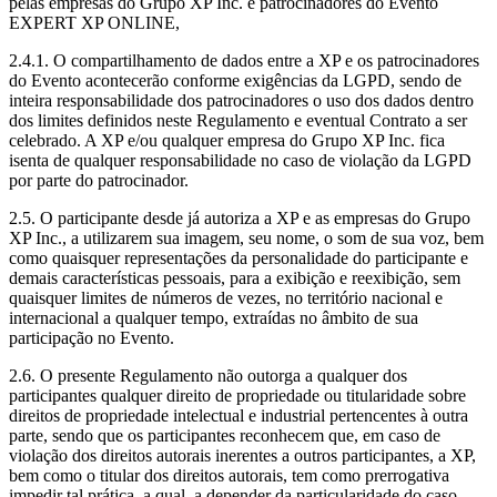
pelas empresas do Grupo XP Inc. e patrocinadores do Evento
EXPERT XP ONLINE,
2.4.1. O compartilhamento de dados entre a XP e os patrocinadores
do Evento acontecerão conforme exigências da LGPD, sendo de
inteira responsabilidade dos patrocinadores o uso dos dados dentro
dos limites definidos neste Regulamento e eventual Contrato a ser
celebrado. A XP e/ou qualquer empresa do Grupo XP Inc. fica
isenta de qualquer responsabilidade no caso de violação da LGPD
por parte do patrocinador.
2.5. O participante desde já autoriza a XP e as empresas do Grupo
XP Inc., a utilizarem sua imagem, seu nome, o som de sua voz, bem
como quaisquer representações da personalidade do participante e
demais características pessoais, para a exibição e reexibição, sem
quaisquer limites de números de vezes, no território nacional e
internacional a qualquer tempo, extraídas no âmbito de sua
participação no Evento.
2.6. O presente Regulamento não outorga a qualquer dos
participantes qualquer direito de propriedade ou titularidade sobre
direitos de propriedade intelectual e industrial pertencentes à outra
parte, sendo que os participantes reconhecem que, em caso de
violação dos direitos autorais inerentes a outros participantes, a XP,
bem como o titular dos direitos autorais, tem como prerrogativa
impedir tal prática, a qual, a depender da particularidade do caso,