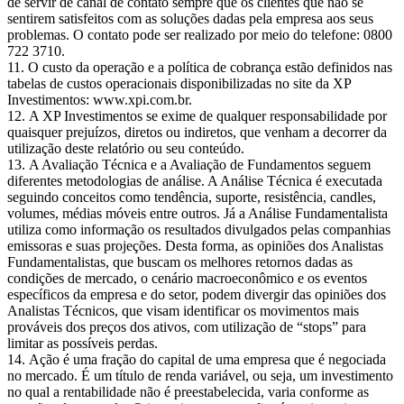
de servir de canal de contato sempre que os clientes que não se
sentirem satisfeitos com as soluções dadas pela empresa aos seus
problemas. O contato pode ser realizado por meio do telefone: 0800
722 3710.
O custo da operação e a política de cobrança estão definidos nas
tabelas de custos operacionais disponibilizadas no site da XP
Investimentos: www.xpi.com.br.
A XP Investimentos se exime de qualquer responsabilidade por
quaisquer prejuízos, diretos ou indiretos, que venham a decorrer da
utilização deste relatório ou seu conteúdo.
A Avaliação Técnica e a Avaliação de Fundamentos seguem
diferentes metodologias de análise. A Análise Técnica é executada
seguindo conceitos como tendência, suporte, resistência, candles,
volumes, médias móveis entre outros. Já a Análise Fundamentalista
utiliza como informação os resultados divulgados pelas companhias
emissoras e suas projeções. Desta forma, as opiniões dos Analistas
Fundamentalistas, que buscam os melhores retornos dadas as
condições de mercado, o cenário macroeconômico e os eventos
específicos da empresa e do setor, podem divergir das opiniões dos
Analistas Técnicos, que visam identificar os movimentos mais
prováveis dos preços dos ativos, com utilização de “stops” para
limitar as possíveis perdas.
Ação é uma fração do capital de uma empresa que é negociada
no mercado. É um título de renda variável, ou seja, um investimento
no qual a rentabilidade não é preestabelecida, varia conforme as