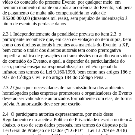
vídeo do conteúdo do presente Evento, por qualquer meio, em
nenhum momento durante ou após a ocorrência do Evento, sob pena
de pagamento de multa não compensatória no valor de
R$200.000,00 (duzentos mil reais), sem prejuízo de indenização à
título de eventuais perdas e danos.
2.3.1 Independentemente da penalidade prevista no item 2.3, o
participante reconhece que, em caso de violação do item supra, bem
como dos direitos autorais inerentes aos materiais do Evento, a XP,
bem como o titular dos direitos autorais tem como prerrogativa
impedir a prática de gravações ou transmissões em áudio e/ou vídeo
do conteúdo do Evento, a qual, a depender da particularidade do
caso, poderá ensejar na responsabilização civil e/ou penal do
infrator, nos termos da Lei 9.160/1998, bem como nos artigos 186 e
927 do Código Civil e no artigo 184 do Código Penal.
2.3.2 Quaisquer necessidades de transmissão fora dos ambientes
homologados pelas empresas promotoras e organizadoras do Evento
deverão ser validados e autorizados formalmente com elas, de forma
prévia. A autorização deve ser por escrito.
2.4. O participante autoriza expressamente, por meio deste
Regulamento e do aceite a Política de Privacidade descrita no item 4
abaixo, o uso de seus dados pessoais, nos termos do disposto pela
Lei Geral de Proteção de Dados (“LGPD” – Lei 13.709 de 2018)