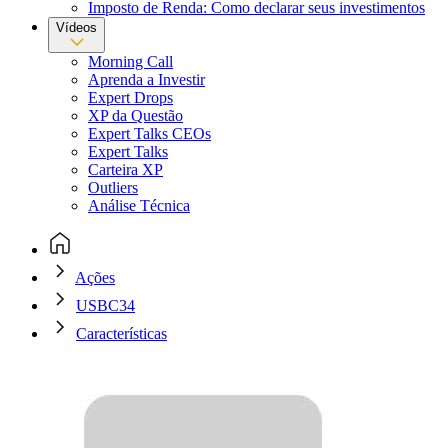
Imposto de Renda: Como declarar seus investimentos
Vídeos
Morning Call
Aprenda a Investir
Expert Drops
XP da Questão
Expert Talks CEOs
Expert Talks
Carteira XP
Outliers
Análise Técnica
Ações
USBC34
Características