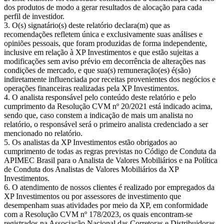
dos produtos de modo a gerar resultados de alocação para cada
perfil de investidor.
O(s) signatário(s) deste relatório declara(m) que as
recomendações refletem única e exclusivamente suas análises e
opiniões pessoais, que foram produzidas de forma independente,
inclusive em relação à XP Investimentos e que estão sujeitas a
modificações sem aviso prévio em decorrência de alterações nas
condições de mercado, e que sua(s) remuneração(es) é(são)
indiretamente influenciada por receitas provenientes dos negócios e
operações financeiras realizadas pela XP Investimentos.
O analista responsável pelo conteúdo deste relatório e pelo
cumprimento da Resolução CVM nº 20/2021 está indicado acima,
sendo que, caso constem a indicação de mais um analista no
relatório, o responsável será o primeiro analista credenciado a ser
mencionado no relatório.
Os analistas da XP Investimentos estão obrigados ao
cumprimento de todas as regras previstas no Código de Conduta da
APIMEC Brasil para o Analista de Valores Mobiliários e na Política
de Conduta dos Analistas de Valores Mobiliários da XP
Investimentos.
O atendimento de nossos clientes é realizado por empregados da
XP Investimentos ou por assessores de investimento que
desempenham suas atividades por meio da XP, em conformidade
com a Resolução CVM nº 178/2023, os quais encontram-se
registrados na Associação Nacional das Corretoras e Distribuidoras