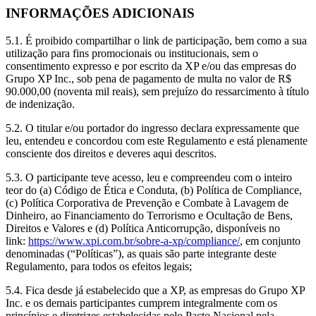
INFORMAÇÕES ADICIONAIS
5.1. É proibido compartilhar o link de participação, bem como a sua
utilização para fins promocionais ou institucionais, sem o
consentimento expresso e por escrito da XP e/ou das empresas do
Grupo XP Inc., sob pena de pagamento de multa no valor de R$
90.000,00 (noventa mil reais), sem prejuízo do ressarcimento à título
de indenização.
5.2. O titular e/ou portador do ingresso declara expressamente que
leu, entendeu e concordou com este Regulamento e está plenamente
consciente dos direitos e deveres aqui descritos.
5.3. O participante teve acesso, leu e compreendeu com o inteiro
teor do (a) Código de Ética e Conduta, (b) Política de Compliance,
(c) Política Corporativa de Prevenção e Combate à Lavagem de
Dinheiro, ao Financiamento do Terrorismo e Ocultação de Bens,
Direitos e Valores e (d) Política Anticorrupção, disponíveis no
link:
https://www.xpi.com.br/sobre-a-xp/compliance/
, em conjunto
denominadas (“Políticas”), as quais são parte integrante deste
Regulamento, para todos os efeitos legais;
5.4. Fica desde já estabelecido que a XP, as empresas do Grupo XP
Inc. e os demais participantes cumprem integralmente com os
princípios e diretrizes estabelecidas pelo Pacto Nacional pela