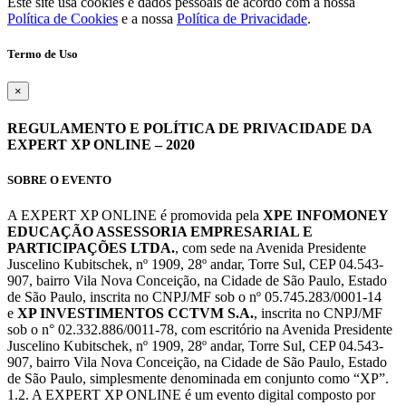
Este site usa cookies e dados pessoais de acordo com a nossa
Política de Cookies
e a nossa
Política de Privacidade
.
Termo de Uso
×
REGULAMENTO E POLÍTICA DE PRIVACIDADE DA
EXPERT XP ONLINE – 2020
SOBRE O EVENTO
A EXPERT XP ONLINE é promovida pela
XPE INFOMONEY
EDUCAÇÃO ASSESSORIA EMPRESARIAL E
PARTICIPAÇÕES LTDA.
, com sede na Avenida Presidente
Juscelino Kubitschek, nº 1909, 28º andar, Torre Sul, CEP 04.543-
907, bairro Vila Nova Conceição, na Cidade de São Paulo, Estado
de São Paulo, inscrita no CNPJ/MF sob o nº 05.745.283/0001-14
e
XP INVESTIMENTOS CCTVM S.A.
, inscrita no CNPJ/MF
sob o n° 02.332.886/0011-78, com escritório na Avenida Presidente
Juscelino Kubitschek, nº 1909, 28º andar, Torre Sul, CEP 04.543-
907, bairro Vila Nova Conceição, na Cidade de São Paulo, Estado
de São Paulo, simplesmente denominada em conjunto como “XP”.
1.2. A EXPERT XP ONLINE é um evento digital composto por