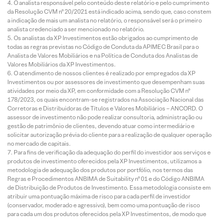
O analista responsável pelo conteúdo deste relatório e pelo cumprimento
da Resolução CVM nº 20/2021 está indicado acima, sendo que, caso constem
a indicação de mais um analista no relatório, o responsável será o primeiro
analista credenciado a ser mencionado no relatório.
Os analistas da XP Investimentos estão obrigados ao cumprimento de
todas as regras previstas no Código de Conduta da APIMEC Brasil para o
Analista de Valores Mobiliários e na Política de Conduta dos Analistas de
Valores Mobiliários da XP Investimentos.
O atendimento de nossos clientes é realizado por empregados da XP
Investimentos ou por assessores de investimento que desempenham suas
atividades por meio da XP, em conformidade com a Resolução CVM nº
178/2023, os quais encontram-se registrados na Associação Nacional das
Corretoras e Distribuidoras de Títulos e Valores Mobiliários – ANCORD. O
assessor de investimento não pode realizar consultoria, administração ou
gestão de patrimônio de clientes, devendo atuar como intermediário e
solicitar autorização prévia do cliente para a realização de qualquer operação
no mercado de capitais.
Para fins de verificação da adequação do perfil do investidor aos serviços e
produtos de investimento oferecidos pela XP Investimentos, utilizamos a
metodologia de adequação dos produtos por portfólio, nos termos das
Regras e Procedimentos ANBIMA de Suitability nº 01 e do Código ANBIMA
de Distribuição de Produtos de Investimento. Essa metodologia consiste em
atribuir uma pontuação máxima de risco para cada perfil de investidor
(conservador, moderado e agressivo), bem como uma pontuação de risco
para cada um dos produtos oferecidos pela XP Investimentos, de modo que