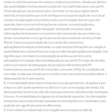
todos os clientes possam ter acesso a todos os produtos, desde que dentro
das quantidades e limites da pontuação de risco definidas para o seu perfil.
Antes de aplicar nos produtos e/ou contratar os serviços objeto deste
material, é importante que você verifique se a sua pontuação de risco atual
comporta a aplicação nos produtos e/ou a contratação dos serviços em
questão, bem como se há limitações de volume, concentração e/ou
quantidade para a aplicação desejada. Você pode consultar essas
informações diretamente no momento da transmissão da sua ordem ou,
ainda, consultando o risco geral da sua carteira na tela de carteira (Visão
Risco). Caso a sua pontuação de risco atual não comporte a
aplicação/contratação pretendida, ou caso existam limitações em relação à
quantidade e/ou volume financeiro para a referida aplicação/contratação, isto
significa que, com base na composição atual da sua carteira, esta
aplicação/contratação não está adequada ao seu perfil. Em caso de dúvidas
sobre o processo de adequação dos produtos oferecidos pela XP
Investimentos ao seu perfil de investidor, consulte o FAQ. As condições de
mercado, mudanças climáticas e o cenário macroeconômico podem afetar o
desempenho do investimento.
A rentabilidade de produtos financeiros pode apresentar variações e seu
preço ou valor pode aumentar ou diminuir num curto espaço de tempo. Os
desempenhos anteriores não são necessariamente indicativos de resultados
futuros. A rentabilidade divulgada não é líquida de impostos. As informações
presentes neste material são baseadas em simulações e os resultados reais
poderão ser significativamente diferentes.
Este relatório é destinado à circulação exclusiva para a rede de