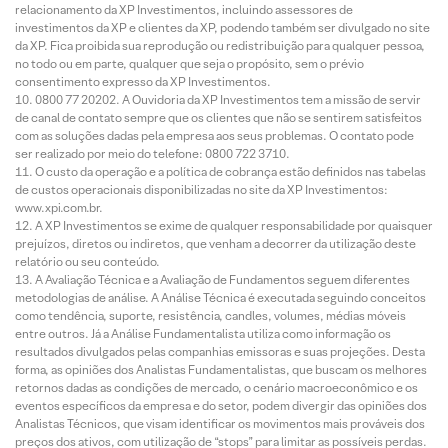
relacionamento da XP Investimentos, incluindo assessores de
investimentos da XP e clientes da XP, podendo também ser divulgado no site
da XP. Fica proibida sua reprodução ou redistribuição para qualquer pessoa,
no todo ou em parte, qualquer que seja o propósito, sem o prévio
consentimento expresso da XP Investimentos.
0800 77 20202. A Ouvidoria da XP Investimentos tem a missão de servir
de canal de contato sempre que os clientes que não se sentirem satisfeitos
com as soluções dadas pela empresa aos seus problemas. O contato pode
ser realizado por meio do telefone: 0800 722 3710.
O custo da operação e a política de cobrança estão definidos nas tabelas
de custos operacionais disponibilizadas no site da XP Investimentos:
www.xpi.com.br.
A XP Investimentos se exime de qualquer responsabilidade por quaisquer
prejuízos, diretos ou indiretos, que venham a decorrer da utilização deste
relatório ou seu conteúdo.
A Avaliação Técnica e a Avaliação de Fundamentos seguem diferentes
metodologias de análise. A Análise Técnica é executada seguindo conceitos
como tendência, suporte, resistência, candles, volumes, médias móveis
entre outros. Já a Análise Fundamentalista utiliza como informação os
resultados divulgados pelas companhias emissoras e suas projeções. Desta
forma, as opiniões dos Analistas Fundamentalistas, que buscam os melhores
retornos dadas as condições de mercado, o cenário macroeconômico e os
eventos específicos da empresa e do setor, podem divergir das opiniões dos
Analistas Técnicos, que visam identificar os movimentos mais prováveis dos
preços dos ativos, com utilização de “stops” para limitar as possíveis perdas.