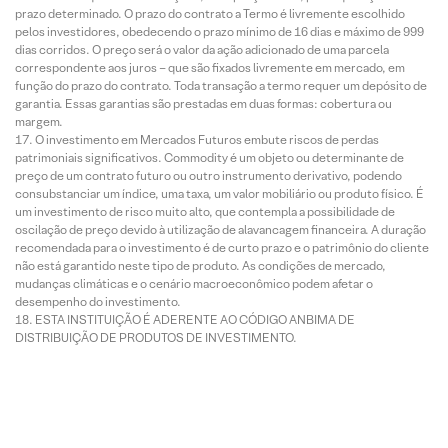
prazo determinado. O prazo do contrato a Termo é livremente escolhido
pelos investidores, obedecendo o prazo mínimo de 16 dias e máximo de 999
dias corridos. O preço será o valor da ação adicionado de uma parcela
correspondente aos juros – que são fixados livremente em mercado, em
função do prazo do contrato. Toda transação a termo requer um depósito de
garantia. Essas garantias são prestadas em duas formas: cobertura ou
margem.
O investimento em Mercados Futuros embute riscos de perdas
patrimoniais significativos. Commodity é um objeto ou determinante de
preço de um contrato futuro ou outro instrumento derivativo, podendo
consubstanciar um índice, uma taxa, um valor mobiliário ou produto físico. É
um investimento de risco muito alto, que contempla a possibilidade de
oscilação de preço devido à utilização de alavancagem financeira. A duração
recomendada para o investimento é de curto prazo e o patrimônio do cliente
não está garantido neste tipo de produto. As condições de mercado,
mudanças climáticas e o cenário macroeconômico podem afetar o
desempenho do investimento.
ESTA INSTITUIÇÃO É ADERENTE AO CÓDIGO ANBIMA DE
DISTRIBUIÇÃO DE PRODUTOS DE INVESTIMENTO.