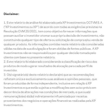
Disclaimer:
Este relatório de análise foi elaborado pela XP Investimentos CCTVM S.A.
(“XP Investimentos ou XP”) de acordo com todas as exigências previstas na
Resolução CVM 20/2021, tem como objetivo fornecer informações que
possam auxiliar o investidor a tomar sua própria decisão de investimento, não
constituindo qualquer tipo de oferta ou solicitação de compra e/ou venda de
qualquer produto. As informações contidas neste relatório são consideradas
válidas na data de sua divulgação e foram obtidas de fontes públicas. A XP
Investimentos não se responsabiliza por qualquer decisão tomada pelo
cliente com base no presente relatório.
Este relatório foi elaborado considerando a classificação de risco dos
produtos de modo a gerar resultados de alocação para cada perfil de
investidor.
O(s) signatário(s) deste relatório declara(m) que as recomendações
refletem única e exclusivamente suas análises e opiniões pessoais, que
foram produzidas de forma independente, inclusive em relação à XP
Investimentos e que estão sujeitas a modificações sem aviso prévio em
decorrência de alterações nas condições de mercado, e que sua(s)
remuneração(es) é(são) indiretamente influenciada por receitas
provenientes dos negócios e operações financeiras realizadas pela XP
Investimentos.