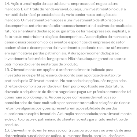
Ação é uma fração do capital de uma empresa que é negociada no
mercado. É um título de renda variável, ou seja, um investimento no qual a
rentabilidade não é preestabelecida, varia conforme as cotações de
mercado. O investimento em ações é um investimento de alto risco e os
desempenhos anteriores não são necessariamente indicativos de resultados
futuros e nenhuma declaração ou garantia, de forma expressa ou implícita, é
feita neste material em relação a desempenhos. As condições de mercado, o
cenário macroeconômico, os eventos específicos da empresa e do setor
podem afetar o desempenho do investimento, podendo resultar até mesmo
em significativas perdas patrimoniais. A duração recomendada para o
investimento é de médio-longo prazo. Não há quaisquer garantias sobre o
patrimônio do cliente neste tipo de produto.
O investimento em opções é preferencialmente indicado para
investidores de perfil agressivo, de acordo com a política de suitability
praticada pela XP Investimentos. No mercado de opções, são negociados
direitos de compra ou venda de um bem por preço fixado em data futura,
devendo o adquirente do direito negociado pagar um prêmio ao vendedor tal
como num acordo seguro. As operações com esses derivativos são
consideradas de risco muito alto por apresentarem altas relações de risco e
retorno e algumas posições apresentarem a possibilidade de perdas
superiores ao capital investido. A duração recomendada para o investimento
é de curto prazo e o patrimônio do cliente não está garantido neste tipo de
produto.
O investimento em termos são contratos para compra ou a venda de uma
determinada quantidade de ações, a um preço fixado, para liquidação em