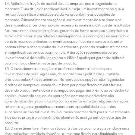
Ação é uma fração do capital de uma empresa que é negociada no
mercado. É um título de renda variável, ou seja, um investimento no qual a
rentabilidade não é preestabelecida, varia conforme as cotações de
mercado. O investimento em ações é um investimento de alto risco e os
desempenhos anteriores não são necessariamente indicativos de resultados
futuros e nenhuma declaração ou garantia, de forma expressa ou implícita, é
feita neste material em relação a desempenhos. As condições de mercado, o
cenário macroeconômico, os eventos específicos da empresa e do setor
podem afetar o desempenho do investimento, podendo resultar até mesmo
em significativas perdas patrimoniais. A duração recomendada para o
investimento é de médio-longo prazo. Não há quaisquer garantias sobre o
patrimônio do cliente neste tipo de produto.
O investimento em opções é preferencialmente indicado para
investidores de perfil agressivo, de acordo com a política de suitability
praticada pela XP Investimentos. No mercado de opções, são negociados
direitos de compra ou venda de um bem por preço fixado em data futura,
devendo o adquirente do direito negociado pagar um prêmio ao vendedor tal
como num acordo seguro. As operações com esses derivativos são
consideradas de risco muito alto por apresentarem altas relações de risco e
retorno e algumas posições apresentarem a possibilidade de perdas
superiores ao capital investido. A duração recomendada para o investimento
é de curto prazo e o patrimônio do cliente não está garantido neste tipo de
produto.
O investimento em termos são contratos para compra ou a venda de uma
determinada quantidade de ações, a um preço fixado, para liquidação em