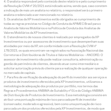
O analista responsável pelo conteúdo deste relatório e pelo cumprimento
da Resolução CVM nº 20/2021 está indicado acima, sendo que, caso constem
a indicação de mais um analista no relatório, o responsável será o primeiro
analista credenciado a ser mencionado no relatório.
Os analistas da XP Investimentos estão obrigados ao cumprimento de
todas as regras previstas no Código de Conduta da APIMEC Brasil para o
Analista de Valores Mobiliários e na Política de Conduta dos Analistas de
Valores Mobiliários da XP Investimentos.
O atendimento de nossos clientes é realizado por empregados da XP
Investimentos ou por assessores de investimento que desempenham suas
atividades por meio da XP, em conformidade com a Resolução CVM nº
178/2023, os quais encontram-se registrados na Associação Nacional das
Corretoras e Distribuidoras de Títulos e Valores Mobiliários – ANCORD. O
assessor de investimento não pode realizar consultoria, administração ou
gestão de patrimônio de clientes, devendo atuar como intermediário e
solicitar autorização prévia do cliente para a realização de qualquer operação
no mercado de capitais.
Para fins de verificação da adequação do perfil do investidor aos serviços e
produtos de investimento oferecidos pela XP Investimentos, utilizamos a
metodologia de adequação dos produtos por portfólio, nos termos das
Regras e Procedimentos ANBIMA de Suitability nº 01 e do Código ANBIMA
de Distribuição de Produtos de Investimento. Essa metodologia consiste em
atribuir uma pontuação máxima de risco para cada perfil de investidor
(conservador, moderado e agressivo), bem como uma pontuação de risco
para cada um dos produtos oferecidos pela XP Investimentos, de modo que