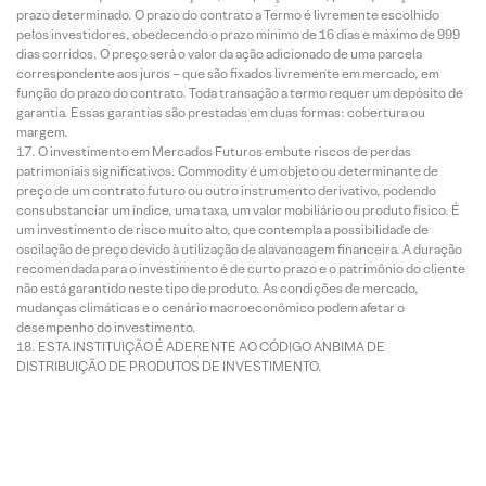
prazo determinado. O prazo do contrato a Termo é livremente escolhido
pelos investidores, obedecendo o prazo mínimo de 16 dias e máximo de 999
dias corridos. O preço será o valor da ação adicionado de uma parcela
correspondente aos juros – que são fixados livremente em mercado, em
função do prazo do contrato. Toda transação a termo requer um depósito de
garantia. Essas garantias são prestadas em duas formas: cobertura ou
margem.
O investimento em Mercados Futuros embute riscos de perdas
patrimoniais significativos. Commodity é um objeto ou determinante de
preço de um contrato futuro ou outro instrumento derivativo, podendo
consubstanciar um índice, uma taxa, um valor mobiliário ou produto físico. É
um investimento de risco muito alto, que contempla a possibilidade de
oscilação de preço devido à utilização de alavancagem financeira. A duração
recomendada para o investimento é de curto prazo e o patrimônio do cliente
não está garantido neste tipo de produto. As condições de mercado,
mudanças climáticas e o cenário macroeconômico podem afetar o
desempenho do investimento.
ESTA INSTITUIÇÃO É ADERENTE AO CÓDIGO ANBIMA DE
DISTRIBUIÇÃO DE PRODUTOS DE INVESTIMENTO.