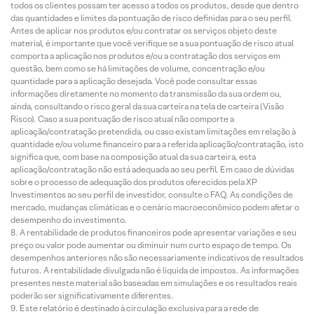
todos os clientes possam ter acesso a todos os produtos, desde que dentro
das quantidades e limites da pontuação de risco definidas para o seu perfil.
Antes de aplicar nos produtos e/ou contratar os serviços objeto deste
material, é importante que você verifique se a sua pontuação de risco atual
comporta a aplicação nos produtos e/ou a contratação dos serviços em
questão, bem como se há limitações de volume, concentração e/ou
quantidade para a aplicação desejada. Você pode consultar essas
informações diretamente no momento da transmissão da sua ordem ou,
ainda, consultando o risco geral da sua carteira na tela de carteira (Visão
Risco). Caso a sua pontuação de risco atual não comporte a
aplicação/contratação pretendida, ou caso existam limitações em relação à
quantidade e/ou volume financeiro para a referida aplicação/contratação, isto
significa que, com base na composição atual da sua carteira, esta
aplicação/contratação não está adequada ao seu perfil. Em caso de dúvidas
sobre o processo de adequação dos produtos oferecidos pela XP
Investimentos ao seu perfil de investidor, consulte o FAQ. As condições de
mercado, mudanças climáticas e o cenário macroeconômico podem afetar o
desempenho do investimento.
A rentabilidade de produtos financeiros pode apresentar variações e seu
preço ou valor pode aumentar ou diminuir num curto espaço de tempo. Os
desempenhos anteriores não são necessariamente indicativos de resultados
futuros. A rentabilidade divulgada não é líquida de impostos. As informações
presentes neste material são baseadas em simulações e os resultados reais
poderão ser significativamente diferentes.
Este relatório é destinado à circulação exclusiva para a rede de