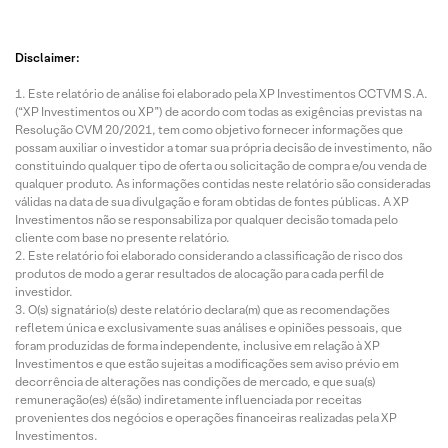
Disclaimer:
Este relatório de análise foi elaborado pela XP Investimentos CCTVM S.A.
(“XP Investimentos ou XP”) de acordo com todas as exigências previstas na
Resolução CVM 20/2021, tem como objetivo fornecer informações que
possam auxiliar o investidor a tomar sua própria decisão de investimento, não
constituindo qualquer tipo de oferta ou solicitação de compra e/ou venda de
qualquer produto. As informações contidas neste relatório são consideradas
válidas na data de sua divulgação e foram obtidas de fontes públicas. A XP
Investimentos não se responsabiliza por qualquer decisão tomada pelo
cliente com base no presente relatório.
Este relatório foi elaborado considerando a classificação de risco dos
produtos de modo a gerar resultados de alocação para cada perfil de
investidor.
O(s) signatário(s) deste relatório declara(m) que as recomendações
refletem única e exclusivamente suas análises e opiniões pessoais, que
foram produzidas de forma independente, inclusive em relação à XP
Investimentos e que estão sujeitas a modificações sem aviso prévio em
decorrência de alterações nas condições de mercado, e que sua(s)
remuneração(es) é(são) indiretamente influenciada por receitas
provenientes dos negócios e operações financeiras realizadas pela XP
Investimentos.