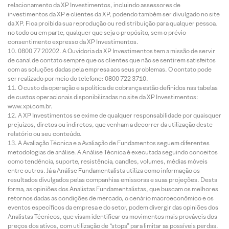
relacionamento da XP Investimentos, incluindo assessores de
investimentos da XP e clientes da XP, podendo também ser divulgado no site
da XP. Fica proibida sua reprodução ou redistribuição para qualquer pessoa,
no todo ou em parte, qualquer que seja o propósito, sem o prévio
consentimento expresso da XP Investimentos.
0800 77 20202. A Ouvidoria da XP Investimentos tem a missão de servir
de canal de contato sempre que os clientes que não se sentirem satisfeitos
com as soluções dadas pela empresa aos seus problemas. O contato pode
ser realizado por meio do telefone: 0800 722 3710.
O custo da operação e a política de cobrança estão definidos nas tabelas
de custos operacionais disponibilizadas no site da XP Investimentos:
www.xpi.com.br.
A XP Investimentos se exime de qualquer responsabilidade por quaisquer
prejuízos, diretos ou indiretos, que venham a decorrer da utilização deste
relatório ou seu conteúdo.
A Avaliação Técnica e a Avaliação de Fundamentos seguem diferentes
metodologias de análise. A Análise Técnica é executada seguindo conceitos
como tendência, suporte, resistência, candles, volumes, médias móveis
entre outros. Já a Análise Fundamentalista utiliza como informação os
resultados divulgados pelas companhias emissoras e suas projeções. Desta
forma, as opiniões dos Analistas Fundamentalistas, que buscam os melhores
retornos dadas as condições de mercado, o cenário macroeconômico e os
eventos específicos da empresa e do setor, podem divergir das opiniões dos
Analistas Técnicos, que visam identificar os movimentos mais prováveis dos
preços dos ativos, com utilização de “stops” para limitar as possíveis perdas.