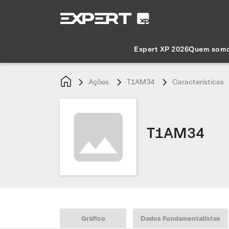
Expert XP 2026
Quem som
Ações
T1AM34
Características
T1AM34
Gráfico
Dados Fundamentalistas