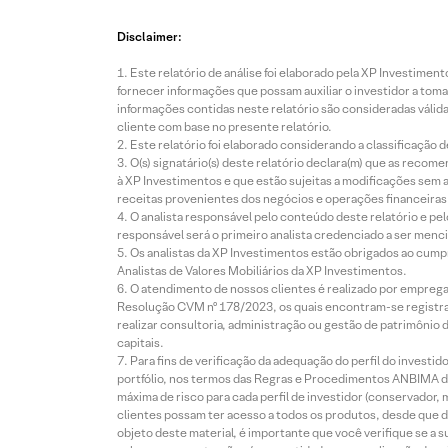
Disclaimer:
Este relatório de análise foi elaborado pela XP Investim
fornecer informações que possam auxiliar o investidor a toma
informações contidas neste relatório são consideradas válida
cliente com base no presente relatório.
Este relatório foi elaborado considerando a classificação d
O(s) signatário(s) deste relatório declara(m) que as reco
à XP Investimentos e que estão sujeitas a modificações sem 
receitas provenientes dos negócios e operações financeiras 
O analista responsável pelo conteúdo deste relatório e pe
responsável será o primeiro analista credenciado a ser menci
Os analistas da XP Investimentos estão obrigados ao cumpr
Analistas de Valores Mobiliários da XP Investimentos.
O atendimento de nossos clientes é realizado por empreg
Resolução CVM nº 178/2023, os quais encontram-se registrad
realizar consultoria, administração ou gestão de patrimônio 
capitais.
Para fins de verificação da adequação do perfil do invest
portfólio, nos termos das Regras e Procedimentos ANBIMA de
máxima de risco para cada perfil de investidor (conservado
clientes possam ter acesso a todos os produtos, desde que de
objeto deste material, é importante que você verifique se a