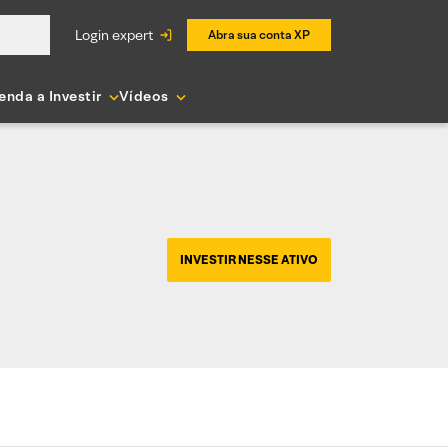
login expert
Abra sua conta XP
enda a Investir
Vídeos
INVESTIR NESSE ATIVO