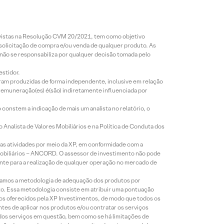
revistas na Resolução CVM 20/2021, tem como objetivo
 solicitação de compra e/ou venda de qualquer produto. As
 não se responsabiliza por qualquer decisão tomada pelo
estidor.
foram produzidas de forma independente, inclusive em relação
 remuneração(es) é(são) indiretamente influenciada por
constem a indicação de mais um analista no relatório, o
Analista de Valores Mobiliários e na Política de Conduta dos
s atividades por meio da XP, em conformidade com a
Mobiliários – ANCORD. O assessor de investimento não pode
iente para a realização de qualquer operação no mercado de
lizamos a metodologia de adequação dos produtos por
to. Essa metodologia consiste em atribuir uma pontuação
tos oferecidos pela XP Investimentos, de modo que todos os
ntes de aplicar nos produtos e/ou contratar os serviços
 dos serviços em questão, bem como se há limitações de