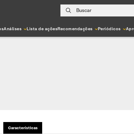
Buscar
os
Análises
Lista de ações
Recomendações
Periódicos
Apr
Características