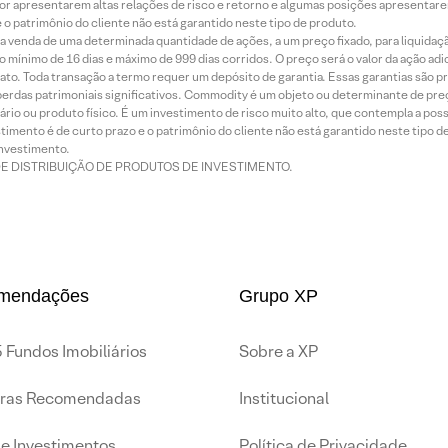
or apresentarem altas relações de risco e retorno e algumas posições apresentarem 
o patrimônio do cliente não está garantido neste tipo de produto.
 venda de uma determinada quantidade de ações, a um preço fixado, para liquidaç
 mínimo de 16 dias e máximo de 999 dias corridos. O preço será o valor da ação ad
ato. Toda transação a termo requer um depósito de garantia. Essas garantias são 
rdas patrimoniais significativos. Commodity é um objeto ou determinante de preç
rio ou produto físico. É um investimento de risco muito alto, que contempla a possi
imento é de curto prazo e o patrimônio do cliente não está garantido neste tipo 
nvestimento.
DE DISTRIBUIÇÃO DE PRODUTOS DE INVESTIMENTO.
mendações
Grupo XP
 Fundos Imobiliários
Sobre a XP
iras Recomendadas
Institucional
de Investimentos
Política de Privacidade