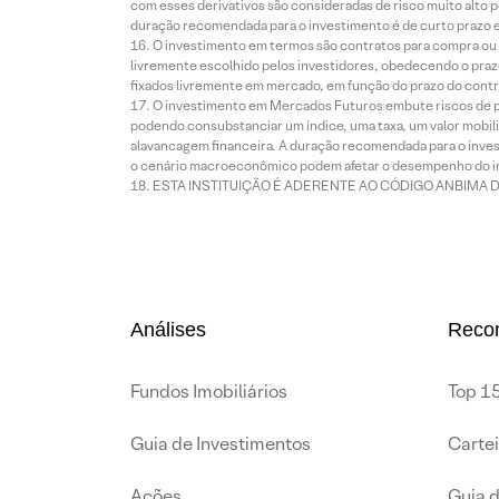
com esses derivativos são consideradas de risco muito alto p
duração recomendada para o investimento é de curto prazo e 
O investimento em termos são contratos para compra ou a
livremente escolhido pelos investidores, obedecendo o prazo
fixados livremente em mercado, em função do prazo do contr
O investimento em Mercados Futuros embute riscos de pe
podendo consubstanciar um índice, uma taxa, um valor mobiliá
alavancagem financeira. A duração recomendada para o invest
o cenário macroeconômico podem afetar o desempenho do i
ESTA INSTITUIÇÃO É ADERENTE AO CÓDIGO ANBIMA 
Análises
Reco
Fundos Imobiliários
Top 15
Guia de Investimentos
Carte
Ações
Guia 