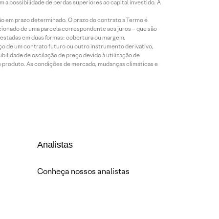
a possibilidade de perdas superiores ao capital investido. A
ão em prazo determinado. O prazo do contrato a Termo é
icionado de uma parcela correspondente aos juros – que são
prestadas em duas formas: cobertura ou margem.
o de um contrato futuro ou outro instrumento derivativo,
bilidade de oscilação de preço devido à utilização de
de produto. As condições de mercado, mudanças climáticas e
Analistas
Conheça nossos analistas