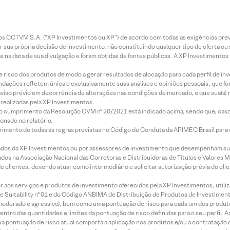
entos CCTVM S.A. (“XP Investimentos ou XP”) de acordo com todas as exigências p
r sua própria decisão de investimento, não constituindo qualquer tipo de oferta ou
s na data de sua divulgação e foram obtidas de fontes públicas. A XP Investimentos
e risco dos produtos de modo a gerar resultados de alocação para cada perfil de inv
mendações refletem única e exclusivamente suas análises e opiniões pessoais, que 
aviso prévio em decorrência de alterações nas condições de mercado, e que sua(s)
realizadas pela XP Investimentos.
lo cumprimento da Resolução CVM nº 20/2021 está indicado acima, sendo que, caso 
onado no relatório.
imento de todas as regras previstas no Código de Conduta da APIMEC Brasil para o 
ados da XP Investimentos ou por assessores de investimento que desempenham sua
os na Associação Nacional das Corretoras e Distribuidoras de Títulos e Valores 
de clientes, devendo atuar como intermediário e solicitar autorização prévia do cl
idor aos serviços e produtos de investimento oferecidos pela XP Investimentos, uti
 Suitability nº 01 e do Código ANBIMA de Distribuição de Produtos de Investimen
r, moderado e agressivo), bem como uma pontuação de risco para cada um dos produ
ntro das quantidades e limites da pontuação de risco definidas para o seu perfil. A
 sua pontuação de risco atual comporta a aplicação nos produtos e/ou a contratação