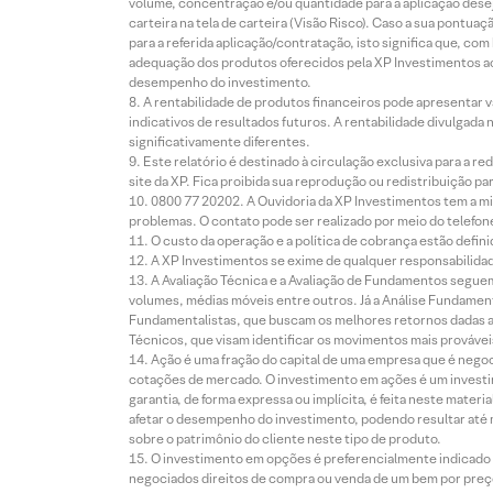
volume, concentração e/ou quantidade para a aplicação dese
carteira na tela de carteira (Visão Risco). Caso a sua pontu
para a referida aplicação/contratação, isto significa que, co
adequação dos produtos oferecidos pela XP Investimentos ao
desempenho do investimento.
A rentabilidade de produtos financeiros pode apresentar
indicativos de resultados futuros. A rentabilidade divulgada
significativamente diferentes.
Este relatório é destinado à circulação exclusiva para a 
site da XP. Fica proibida sua reprodução ou redistribuição p
0800 77 20202. A Ouvidoria da XP Investimentos tem a mi
problemas. O contato pode ser realizado por meio do telefon
O custo da operação e a política de cobrança estão defini
A XP Investimentos se exime de qualquer responsabilidade
A Avaliação Técnica e a Avaliação de Fundamentos seguem
volumes, médias móveis entre outros. Já a Análise Fundament
Fundamentalistas, que buscam os melhores retornos dadas as
Técnicos, que visam identificar os movimentos mais prováveis 
Ação é uma fração do capital de uma empresa que é negoci
cotações de mercado. O investimento em ações é um investi
garantia, de forma expressa ou implícita, é feita neste ma
afetar o desempenho do investimento, podendo resultar até 
sobre o patrimônio do cliente neste tipo de produto.
O investimento em opções é preferencialmente indicado pa
negociados direitos de compra ou venda de um bem por preço