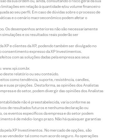
o da sua ordem ou, ainda, consultando o risco geral da sua
m limitações em relação à quantidade e/ou volume financeiro
equada ao seu perfil. Em caso de dúvidas sobre o processo de
imáticas e o cenário macroeconômico podem afetar o
empo. Os desempenhos anteriores não são necessariamente
m simulações e os resultados reais poderão ser
 da XP e clientes da XP, podendo também ser divulgado no
évio consentimento expresso da XP Investimentos.
isfeitos com as soluções dadas pela empresa aos seus
s: www.xpi.com.br.
ão deste relatório ou seu conteúdo.
eitos como tendência, suporte, resistência, candles,
s e suas projeções. Desta forma, as opiniões dos Analistas
presa e do setor, podem divergir das opiniões dos Analistas
entabilidade não é preestabelecida, varia conforme as
ivos de resultados futuros e nenhuma declaração ou
co, os eventos específicos da empresa e do setor podem
timento é de médio-longo prazo. Não há quaisquer garantias
icada pela XP Investimentos. No mercado de opções, são
mio ao vendedor tal como num acordo seguro. As operações