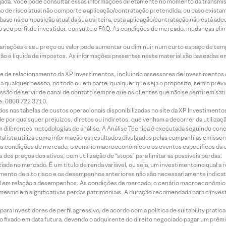
jada. Você pode consultar essas informações diretamente no momento da transmissã
ação de risco atual não comporte a aplicação/contratação pretendida, ou caso exista
m base na composição atual da sua carteira, esta aplicação/contratação não está ad
 seu perfil de investidor, consulte o FAQ. As condições de mercado, mudanças cl
 variações e seu preço ou valor pode aumentar ou diminuir num curto espaço de t
 não é líquida de impostos. As informações presentes neste material são baseadas e
rede de relacionamento da XP Investimentos, incluindo assessores de investimentos
ara qualquer pessoa, no todo ou em parte, qualquer que seja o propósito, sem o pr
ssão de servir de canal de contato sempre que os clientes que não se sentirem sat
e: 0800 722 3710.
dos nas tabelas de custos operacionais disponibilizadas no site da XP Investimento
 por quaisquer prejuízos, diretos ou indiretos, que venham a decorrer da utilizaç
 diferentes metodologias de análise. A Análise Técnica é executada seguindo conc
alista utiliza como informação os resultados divulgados pelas companhias emissora
 condições de mercado, o cenário macroeconômico e os eventos específicos da em
dos preços dos ativos, com utilização de “stops” para limitar as possíveis perdas.
ada no mercado. É um título de renda variável, ou seja, um investimento no qual a r
mento de alto risco e os desempenhos anteriores não são necessariamente indicat
terial em relação a desempenhos. As condições de mercado, o cenário macroeconômi
mesmo em significativas perdas patrimoniais. A duração recomendada para o inves
ra investidores de perfil agressivo, de acordo com a política de suitability prat
 fixado em data futura, devendo o adquirente do direito negociado pagar um prê