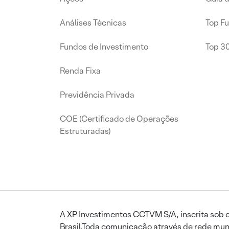
Análises Técnicas
Top F
Fundos de Investimento
Top 3
Renda Fixa
Previdência Privada
COE (Certificado de Operações
Estruturadas)
A XP Investimentos CCTVM S/A, inscrita sob o
Brasil.Toda comunicação através de rede mund