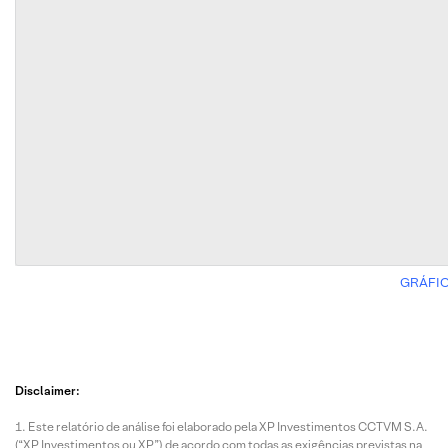
GRÁFIC
Disclaimer:
Este relatório de análise foi elaborado pela XP Investimentos CCTVM S.A.
(“XP Investimentos ou XP”) de acordo com todas as exigências previstas na