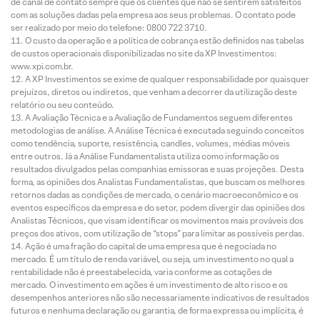
de canal de contato sempre que os clientes que não se sentirem satisfeitos
com as soluções dadas pela empresa aos seus problemas. O contato pode
ser realizado por meio do telefone: 0800 722 3710.
O custo da operação e a política de cobrança estão definidos nas tabelas
de custos operacionais disponibilizadas no site da XP Investimentos:
www.xpi.com.br.
A XP Investimentos se exime de qualquer responsabilidade por quaisquer
prejuízos, diretos ou indiretos, que venham a decorrer da utilização deste
relatório ou seu conteúdo.
A Avaliação Técnica e a Avaliação de Fundamentos seguem diferentes
metodologias de análise. A Análise Técnica é executada seguindo conceitos
como tendência, suporte, resistência, candles, volumes, médias móveis
entre outros. Já a Análise Fundamentalista utiliza como informação os
resultados divulgados pelas companhias emissoras e suas projeções. Desta
forma, as opiniões dos Analistas Fundamentalistas, que buscam os melhores
retornos dadas as condições de mercado, o cenário macroeconômico e os
eventos específicos da empresa e do setor, podem divergir das opiniões dos
Analistas Técnicos, que visam identificar os movimentos mais prováveis dos
preços dos ativos, com utilização de “stops” para limitar as possíveis perdas.
Ação é uma fração do capital de uma empresa que é negociada no
mercado. É um título de renda variável, ou seja, um investimento no qual a
rentabilidade não é preestabelecida, varia conforme as cotações de
mercado. O investimento em ações é um investimento de alto risco e os
desempenhos anteriores não são necessariamente indicativos de resultados
futuros e nenhuma declaração ou garantia, de forma expressa ou implícita, é