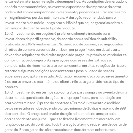
feita neste material em relação a desempenhos. As condições de mercado, o
cenário macroeconômico, os eventos específicos da empresa e do setor
podem afetar o desempenho do investimento, podendo resultar até mesmo
em significativas perdas patrimoniais. A duração recomendada para o
investimento é de médio-longo prazo. Não há quaisquer garantias sobre o
patrimônio do cliente neste tipo de produto.
O investimento em opções é preferencialmente indicado para
investidores de perfil agressivo, de acordo com a política de suitability
praticada pela XP Investimentos. No mercado de opções, são negociados
direitos de compra ou venda de um bem por preço fixado em data futura,
devendo o adquirente do direito negociado pagar um prêmio ao vendedor tal
como num acordo seguro. As operações com esses derivativos são
consideradas de risco muito alto por apresentarem altas relações de risco e
retorno e algumas posições apresentarem a possibilidade de perdas
superiores ao capital investido. A duração recomendada para o investimento
é de curto prazo e o patrimônio do cliente não está garantido neste tipo de
produto.
O investimento em termos são contratos para compra ou a venda de uma
determinada quantidade de ações, a um preço fixado, para liquidação em
prazo determinado. O prazo do contrato a Termo é livremente escolhido
pelos investidores, obedecendo o prazo mínimo de 16 dias e máximo de 999
dias corridos. O preço será o valor da ação adicionado de uma parcela
correspondente aos juros – que são fixados livremente em mercado, em
função do prazo do contrato. Toda transação a termo requer um depósito de
garantia. Essas garantias são prestadas em duas formas: cobertura ou