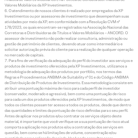
Valores Mobiliários da XP Investimentos.
O atendimento de nossos clientes é realizado por empregados da XP
Investimentos ou por assessores de investimento que desempenham suas
atividades por meio da XP, em conformidade com a Resolução CVM nº
178/2023, os quais encontram-se registrados na Associação Nacional das
Corretoras e Distribuidoras de Títulos e Valores Mobiliários – ANCORD. O
assessor de investimento não pode realizar consultoria, administração ou
gestão de patrimônio de clientes, devendo atuar como intermediário e
solicitar autorização prévia do cliente para a realização de qualquer operação
no mercado de capitais.
Para fins de verificação da adequação do perfil do investidor aos serviços e
produtos de investimento oferecidos pela XP Investimentos, utilizamos a
metodologia de adequação dos produtos por portfólio, nos termos das
Regras e Procedimentos ANBIMA de Suitability nº 01 e do Código ANBIMA
de Distribuição de Produtos de Investimento. Essa metodologia consiste em
atribuir uma pontuação máxima de risco para cada perfil de investidor
(conservador, moderado e agressivo), bem como uma pontuação de risco
para cada um dos produtos oferecidos pela XP Investimentos, de modo que
todos os clientes possam ter acesso a todos os produtos, desde que dentro
das quantidades e limites da pontuação de risco definidas para o seu perfil.
Antes de aplicar nos produtos e/ou contratar os serviços objeto deste
material, é importante que você verifique se a sua pontuação de risco atual
comporta a aplicação nos produtos e/ou a contratação dos serviços em
questão, bem como se há limitações de volume, concentração e/ou