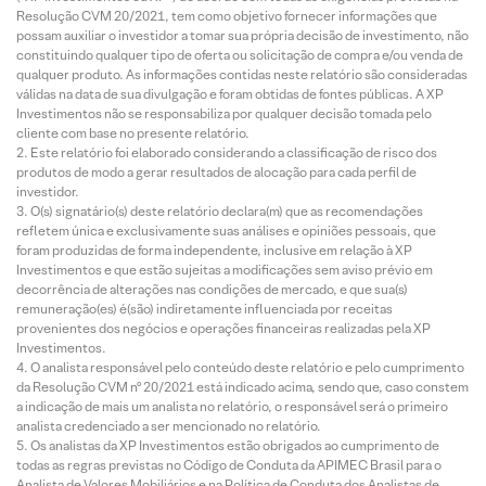
Resolução CVM 20/2021, tem como objetivo fornecer informações que
possam auxiliar o investidor a tomar sua própria decisão de investimento, não
constituindo qualquer tipo de oferta ou solicitação de compra e/ou venda de
qualquer produto. As informações contidas neste relatório são consideradas
válidas na data de sua divulgação e foram obtidas de fontes públicas. A XP
Investimentos não se responsabiliza por qualquer decisão tomada pelo
cliente com base no presente relatório.
Este relatório foi elaborado considerando a classificação de risco dos
produtos de modo a gerar resultados de alocação para cada perfil de
investidor.
O(s) signatário(s) deste relatório declara(m) que as recomendações
refletem única e exclusivamente suas análises e opiniões pessoais, que
foram produzidas de forma independente, inclusive em relação à XP
Investimentos e que estão sujeitas a modificações sem aviso prévio em
decorrência de alterações nas condições de mercado, e que sua(s)
remuneração(es) é(são) indiretamente influenciada por receitas
provenientes dos negócios e operações financeiras realizadas pela XP
Investimentos.
O analista responsável pelo conteúdo deste relatório e pelo cumprimento
da Resolução CVM nº 20/2021 está indicado acima, sendo que, caso constem
a indicação de mais um analista no relatório, o responsável será o primeiro
analista credenciado a ser mencionado no relatório.
Os analistas da XP Investimentos estão obrigados ao cumprimento de
todas as regras previstas no Código de Conduta da APIMEC Brasil para o
Analista de Valores Mobiliários e na Política de Conduta dos Analistas de