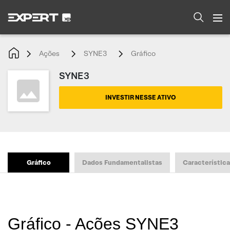
Ações
SYNE3
Gráfico
SYNE3
INVESTIR NESSE ATIVO
Gráfico
Dados Fundamentalistas
Característic
Gráfico - Ações SYNE3