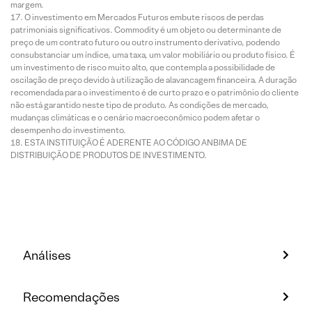
margem.
O investimento em Mercados Futuros embute riscos de perdas
patrimoniais significativos. Commodity é um objeto ou determinante de
preço de um contrato futuro ou outro instrumento derivativo, podendo
consubstanciar um índice, uma taxa, um valor mobiliário ou produto físico. É
um investimento de risco muito alto, que contempla a possibilidade de
oscilação de preço devido à utilização de alavancagem financeira. A duração
recomendada para o investimento é de curto prazo e o patrimônio do cliente
não está garantido neste tipo de produto. As condições de mercado,
mudanças climáticas e o cenário macroeconômico podem afetar o
desempenho do investimento.
ESTA INSTITUIÇÃO É ADERENTE AO CÓDIGO ANBIMA DE
DISTRIBUIÇÃO DE PRODUTOS DE INVESTIMENTO.
Análises
Recomendações