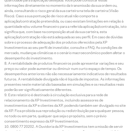
quantidade para a aplicação desejada. Você pode consultar essas
informações diretamente no momento da transmissão da sua ordem ou,
ainda, consultando o risco geral da sua carteira na tela de carteira (Visão
Risco). Caso a sua pontuação de risco atual não comporte a
aplicação/contratação pretendida, ou caso existam limitações em relação à
quantidade e/ou volume financeiro para a referida aplicação/contratação, isto
significa que, com base na composição atual da sua carteira, esta
aplicação/contratação não está adequada ao seu perfil. Em caso de dúvidas
sobre o processo de adequação dos produtos oferecidos pela XP
Investimentos ao seu perfil de investidor, consulte o FAQ. As condições de
mercado, mudanças climáticas e o cenário macroeconômico podem afetar o
desempenho do investimento.
A rentabilidade de produtos financeiros pode apresentar variações e seu
preço ou valor pode aumentar ou diminuir num curto espaço de tempo. Os
desempenhos anteriores não são necessariamente indicativos de resultados
futuros. A rentabilidade divulgada não é líquida de impostos. As informações
presentes neste material são baseadas em simulações e os resultados reais
poderão ser significativamente diferentes.
Este relatório é destinado à circulação exclusiva para a rede de
relacionamento da XP Investimentos, incluindo assessores de
investimentos da XP e clientes da XP, podendo também ser divulgado no site
da XP. Fica proibida sua reprodução ou redistribuição para qualquer pessoa,
no todo ou em parte, qualquer que seja o propósito, sem o prévio
consentimento expresso da XP Investimentos.
0800 77 20202. A Ouvidoria da XP Investimentos tem a missão de servir