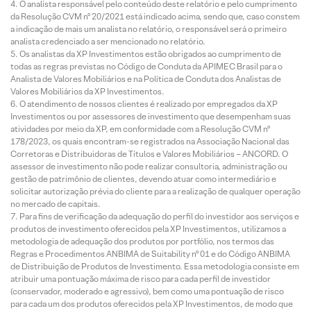
O analista responsável pelo conteúdo deste relatório e pelo cumprimento
da Resolução CVM nº 20/2021 está indicado acima, sendo que, caso constem
a indicação de mais um analista no relatório, o responsável será o primeiro
analista credenciado a ser mencionado no relatório.
Os analistas da XP Investimentos estão obrigados ao cumprimento de
todas as regras previstas no Código de Conduta da APIMEC Brasil para o
Analista de Valores Mobiliários e na Política de Conduta dos Analistas de
Valores Mobiliários da XP Investimentos.
O atendimento de nossos clientes é realizado por empregados da XP
Investimentos ou por assessores de investimento que desempenham suas
atividades por meio da XP, em conformidade com a Resolução CVM nº
178/2023, os quais encontram-se registrados na Associação Nacional das
Corretoras e Distribuidoras de Títulos e Valores Mobiliários – ANCORD. O
assessor de investimento não pode realizar consultoria, administração ou
gestão de patrimônio de clientes, devendo atuar como intermediário e
solicitar autorização prévia do cliente para a realização de qualquer operação
no mercado de capitais.
Para fins de verificação da adequação do perfil do investidor aos serviços e
produtos de investimento oferecidos pela XP Investimentos, utilizamos a
metodologia de adequação dos produtos por portfólio, nos termos das
Regras e Procedimentos ANBIMA de Suitability nº 01 e do Código ANBIMA
de Distribuição de Produtos de Investimento. Essa metodologia consiste em
atribuir uma pontuação máxima de risco para cada perfil de investidor
(conservador, moderado e agressivo), bem como uma pontuação de risco
para cada um dos produtos oferecidos pela XP Investimentos, de modo que