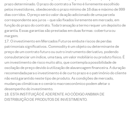
prazo determinado. O prazo do contrato a Termo é livremente escolhido
pelos investidores, obedecendo o prazo mínimo de 16 dias e máximo de 999
dias corridos. O preço será o valor da ação adicionado de uma parcela
correspondente aos juros – que são fixados livremente em mercado, em
função do prazo do contrato. Toda transação a termo requer um depósito de
garantia. Essas garantias são prestadas em duas formas: cobertura ou
margem.
O investimento em Mercados Futuros embute riscos de perdas
patrimoniais significativos. Commodity é um objeto ou determinante de
preço de um contrato futuro ou outro instrumento derivativo, podendo
consubstanciar um índice, uma taxa, um valor mobiliário ou produto físico. É
um investimento de risco muito alto, que contempla a possibilidade de
oscilação de preço devido à utilização de alavancagem financeira. A duração
recomendada para o investimento é de curto prazo e o patrimônio do cliente
não está garantido neste tipo de produto. As condições de mercado,
mudanças climáticas e o cenário macroeconômico podem afetar o
desempenho do investimento.
ESTA INSTITUIÇÃO É ADERENTE AO CÓDIGO ANBIMA DE
DISTRIBUIÇÃO DE PRODUTOS DE INVESTIMENTO.