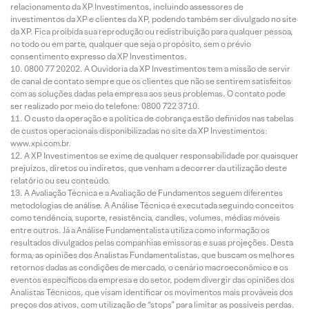
relacionamento da XP Investimentos, incluindo assessores de
investimentos da XP e clientes da XP, podendo também ser divulgado no site
da XP. Fica proibida sua reprodução ou redistribuição para qualquer pessoa,
no todo ou em parte, qualquer que seja o propósito, sem o prévio
consentimento expresso da XP Investimentos.
0800 77 20202. A Ouvidoria da XP Investimentos tem a missão de servir
de canal de contato sempre que os clientes que não se sentirem satisfeitos
com as soluções dadas pela empresa aos seus problemas. O contato pode
ser realizado por meio do telefone: 0800 722 3710.
O custo da operação e a política de cobrança estão definidos nas tabelas
de custos operacionais disponibilizadas no site da XP Investimentos:
www.xpi.com.br.
A XP Investimentos se exime de qualquer responsabilidade por quaisquer
prejuízos, diretos ou indiretos, que venham a decorrer da utilização deste
relatório ou seu conteúdo.
A Avaliação Técnica e a Avaliação de Fundamentos seguem diferentes
metodologias de análise. A Análise Técnica é executada seguindo conceitos
como tendência, suporte, resistência, candles, volumes, médias móveis
entre outros. Já a Análise Fundamentalista utiliza como informação os
resultados divulgados pelas companhias emissoras e suas projeções. Desta
forma, as opiniões dos Analistas Fundamentalistas, que buscam os melhores
retornos dadas as condições de mercado, o cenário macroeconômico e os
eventos específicos da empresa e do setor, podem divergir das opiniões dos
Analistas Técnicos, que visam identificar os movimentos mais prováveis dos
preços dos ativos, com utilização de “stops” para limitar as possíveis perdas.