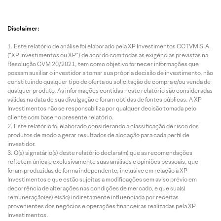
Disclaimer:
Este relatório de análise foi elaborado pela XP Investimentos CCTVM S.A.
(“XP Investimentos ou XP”) de acordo com todas as exigências previstas na
Resolução CVM 20/2021, tem como objetivo fornecer informações que
possam auxiliar o investidor a tomar sua própria decisão de investimento, não
constituindo qualquer tipo de oferta ou solicitação de compra e/ou venda de
qualquer produto. As informações contidas neste relatório são consideradas
válidas na data de sua divulgação e foram obtidas de fontes públicas. A XP
Investimentos não se responsabiliza por qualquer decisão tomada pelo
cliente com base no presente relatório.
Este relatório foi elaborado considerando a classificação de risco dos
produtos de modo a gerar resultados de alocação para cada perfil de
investidor.
O(s) signatário(s) deste relatório declara(m) que as recomendações
refletem única e exclusivamente suas análises e opiniões pessoais, que
foram produzidas de forma independente, inclusive em relação à XP
Investimentos e que estão sujeitas a modificações sem aviso prévio em
decorrência de alterações nas condições de mercado, e que sua(s)
remuneração(es) é(são) indiretamente influenciada por receitas
provenientes dos negócios e operações financeiras realizadas pela XP
Investimentos.