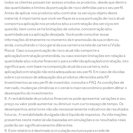
todos os clientes possam ter acesso a todos os produtos, desde que dentro
das quantidades e limites da pontuação de risco definidas para o seu perfil.
Antes de aplicar nos produtos e/ou contratar os serviços objeto deste
material, é importante que você verifique se a sua pontuação de risco atual
comporta a aplicação nos produtos e/ou a contratação dos serviços em
questão, bem como se há limitações de volume, concentração e/ou
quantidade para a aplicação desejada. Você pode consultar essas
informações diretamente no momento da transmissão da sua ordem ou,
ainda, consultando o risco geral da sua carteira na tela de carteira (Visão
Risco). Caso a sua pontuação de risco atual não comporte a
aplicação/contratação pretendida, ou caso existam limitações em relação à
quantidade e/ou volume financeiro para a referida aplicação/contratação, isto
significa que, com base na composição atual da sua carteira, esta
aplicação/contratação não está adequada ao seu perfil. Em caso de dúvidas
sobre o processo de adequação dos produtos oferecidos pela XP
Investimentos ao seu perfil de investidor, consulte o FAQ. As condições de
mercado, mudanças climáticas e o cenário macroeconômico podem afetar o
desempenho do investimento.
A rentabilidade de produtos financeiros pode apresentar variações e seu
preço ou valor pode aumentar ou diminuir num curto espaço de tempo. Os
desempenhos anteriores não são necessariamente indicativos de resultados
futuros. A rentabilidade divulgada não é líquida de impostos. As informações
presentes neste material são baseadas em simulações e os resultados reais
poderão ser significativamente diferentes.
Este relatório é destinado à circulação exclusiva para a rede de