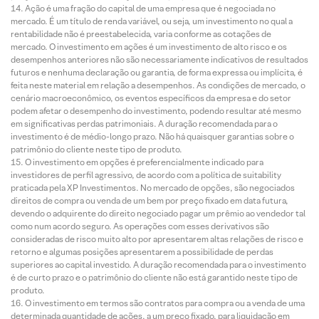
Ação é uma fração do capital de uma empresa que é negociada no
mercado. É um título de renda variável, ou seja, um investimento no qual a
rentabilidade não é preestabelecida, varia conforme as cotações de
mercado. O investimento em ações é um investimento de alto risco e os
desempenhos anteriores não são necessariamente indicativos de resultados
futuros e nenhuma declaração ou garantia, de forma expressa ou implícita, é
feita neste material em relação a desempenhos. As condições de mercado, o
cenário macroeconômico, os eventos específicos da empresa e do setor
podem afetar o desempenho do investimento, podendo resultar até mesmo
em significativas perdas patrimoniais. A duração recomendada para o
investimento é de médio-longo prazo. Não há quaisquer garantias sobre o
patrimônio do cliente neste tipo de produto.
O investimento em opções é preferencialmente indicado para
investidores de perfil agressivo, de acordo com a política de suitability
praticada pela XP Investimentos. No mercado de opções, são negociados
direitos de compra ou venda de um bem por preço fixado em data futura,
devendo o adquirente do direito negociado pagar um prêmio ao vendedor tal
como num acordo seguro. As operações com esses derivativos são
consideradas de risco muito alto por apresentarem altas relações de risco e
retorno e algumas posições apresentarem a possibilidade de perdas
superiores ao capital investido. A duração recomendada para o investimento
é de curto prazo e o patrimônio do cliente não está garantido neste tipo de
produto.
O investimento em termos são contratos para compra ou a venda de uma
determinada quantidade de ações, a um preço fixado, para liquidação em