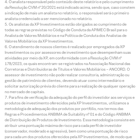
O analista responsável pelo conteúdo deste relatório e pelo cumprimento
da Resolução CVM nº 20/2021 está indicado acima, sendo que, caso constem
a indicação de mais um analista no relatório, o responsável será o primeiro
analista credenciado a ser mencionado no relatório.
Os analistas da XP Investimentos estão obrigados ao cumprimento de
todas as regras previstas no Código de Conduta da APIMEC Brasil para o
Analista de Valores Mobiliários e na Política de Conduta dos Analistas de
Valores Mobiliários da XP Investimentos.
O atendimento de nossos clientes é realizado por empregados da XP
Investimentos ou por assessores de investimento que desempenham suas
atividades por meio da XP, em conformidade com a Resolução CVM nº
178/2023, os quais encontram-se registrados na Associação Nacional das
Corretoras e Distribuidoras de Títulos e Valores Mobiliários – ANCORD. O
assessor de investimento não pode realizar consultoria, administração ou
gestão de patrimônio de clientes, devendo atuar como intermediário e
solicitar autorização prévia do cliente para a realização de qualquer operação
no mercado de capitais.
Para fins de verificação da adequação do perfil do investidor aos serviços e
produtos de investimento oferecidos pela XP Investimentos, utilizamos a
metodologia de adequação dos produtos por portfólio, nos termos das
Regras e Procedimentos ANBIMA de Suitability nº 01 e do Código ANBIMA
de Distribuição de Produtos de Investimento. Essa metodologia consiste em
atribuir uma pontuação máxima de risco para cada perfil de investidor
(conservador, moderado e agressivo), bem como uma pontuação de risco
para cada um dos produtos oferecidos pela XP Investimentos, de modo que