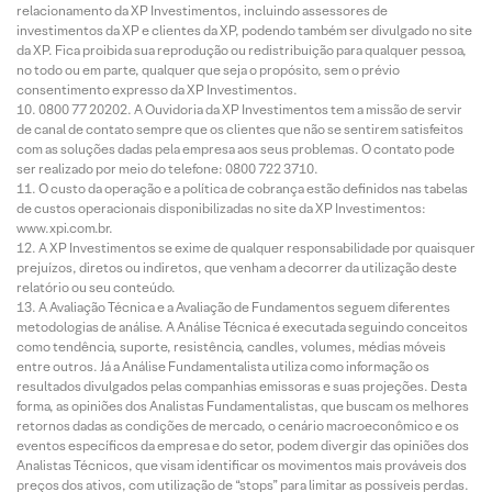
relacionamento da XP Investimentos, incluindo assessores de
investimentos da XP e clientes da XP, podendo também ser divulgado no site
da XP. Fica proibida sua reprodução ou redistribuição para qualquer pessoa,
no todo ou em parte, qualquer que seja o propósito, sem o prévio
consentimento expresso da XP Investimentos.
0800 77 20202. A Ouvidoria da XP Investimentos tem a missão de servir
de canal de contato sempre que os clientes que não se sentirem satisfeitos
com as soluções dadas pela empresa aos seus problemas. O contato pode
ser realizado por meio do telefone: 0800 722 3710.
O custo da operação e a política de cobrança estão definidos nas tabelas
de custos operacionais disponibilizadas no site da XP Investimentos:
www.xpi.com.br.
A XP Investimentos se exime de qualquer responsabilidade por quaisquer
prejuízos, diretos ou indiretos, que venham a decorrer da utilização deste
relatório ou seu conteúdo.
A Avaliação Técnica e a Avaliação de Fundamentos seguem diferentes
metodologias de análise. A Análise Técnica é executada seguindo conceitos
como tendência, suporte, resistência, candles, volumes, médias móveis
entre outros. Já a Análise Fundamentalista utiliza como informação os
resultados divulgados pelas companhias emissoras e suas projeções. Desta
forma, as opiniões dos Analistas Fundamentalistas, que buscam os melhores
retornos dadas as condições de mercado, o cenário macroeconômico e os
eventos específicos da empresa e do setor, podem divergir das opiniões dos
Analistas Técnicos, que visam identificar os movimentos mais prováveis dos
preços dos ativos, com utilização de “stops” para limitar as possíveis perdas.