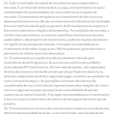
Ação é uma fração do capital de uma empresa que é negociada no
mercado. É um título de renda variável, ou seja, um investimento no qual a
rentabilidade não é preestabelecida, varia conforme as cotações de
mercado. O investimento em ações é um investimento de alto risco e os
desempenhos anteriores não são necessariamente indicativos de resultados
futuros e nenhuma declaração ou garantia, de forma expressa ou implícita, é
feita neste material em relação a desempenhos. As condições de mercado, o
cenário macroeconômico, os eventos específicos da empresa e do setor
podem afetar o desempenho do investimento, podendo resultar até mesmo
em significativas perdas patrimoniais. A duração recomendada para o
investimento é de médio-longo prazo. Não há quaisquer garantias sobre o
patrimônio do cliente neste tipo de produto.
O investimento em opções é preferencialmente indicado para
investidores de perfil agressivo, de acordo com a política de suitability
praticada pela XP Investimentos. No mercado de opções, são negociados
direitos de compra ou venda de um bem por preço fixado em data futura,
devendo o adquirente do direito negociado pagar um prêmio ao vendedor tal
como num acordo seguro. As operações com esses derivativos são
consideradas de risco muito alto por apresentarem altas relações de risco e
retorno e algumas posições apresentarem a possibilidade de perdas
superiores ao capital investido. A duração recomendada para o investimento
é de curto prazo e o patrimônio do cliente não está garantido neste tipo de
produto.
O investimento em termos são contratos para compra ou a venda de uma
determinada quantidade de ações, a um preço fixado, para liquidação em