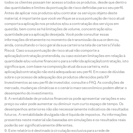
todos os clientes possam ter acesso a todos os produtos, desde que dentro
das quantidades e limites da pontuação de risco definidas para o seu perfil.
Antes de aplicar nos produtos e/ou contratar os serviços objeto deste
material, é importante que você verifique se a sua pontuação de risco atual
comporta a aplicação nos produtos e/ou a contratação dos serviços em
questão, bem como se há limitações de volume, concentração e/ou
quantidade para a aplicação desejada. Você pode consultar essas
informações diretamente no momento da transmissão da sua ordem ou,
ainda, consultando o risco geral da sua carteira na tela de carteira (Visão
Risco). Caso a sua pontuação de risco atual não comporte a
aplicação/contratação pretendida, ou caso existam limitações em relação à
quantidade e/ou volume financeiro para a referida aplicação/contratação, isto
significa que, com base na composição atual da sua carteira, esta
aplicação/contratação não está adequada ao seu perfil. Em caso de dúvidas
sobre o processo de adequação dos produtos oferecidos pela XP
Investimentos ao seu perfil de investidor, consulte o FAQ. As condições de
mercado, mudanças climáticas e o cenário macroeconômico podem afetar o
desempenho do investimento.
A rentabilidade de produtos financeiros pode apresentar variações e seu
preço ou valor pode aumentar ou diminuir num curto espaço de tempo. Os
desempenhos anteriores não são necessariamente indicativos de resultados
futuros. A rentabilidade divulgada não é líquida de impostos. As informações
presentes neste material são baseadas em simulações e os resultados reais
poderão ser significativamente diferentes.
Este relatório é destinado à circulação exclusiva para a rede de