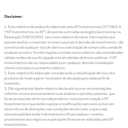
Disclaimer:
Este relatório de análise foi elaborado pela XP Investimentos CCTVM S.A.
(“XP Investimentos ou XP”) de acordo com todas as exigências previstas na
Resolução CVM 20/2021, tem como objetivo fornecer informações que
possam auxiliar o investidor a tomar sua própria decisão de investimento, não
constituindo qualquer tipo de oferta ou solicitação de compra e/ou venda de
qualquer produto. As informações contidas neste relatório são consideradas
válidas na data de sua divulgação e foram obtidas de fontes públicas. A XP
Investimentos não se responsabiliza por qualquer decisão tomada pelo
cliente com base no presente relatório.
Este relatório foi elaborado considerando a classificação de risco dos
produtos de modo a gerar resultados de alocação para cada perfil de
investidor.
O(s) signatário(s) deste relatório declara(m) que as recomendações
refletem única e exclusivamente suas análises e opiniões pessoais, que
foram produzidas de forma independente, inclusive em relação à XP
Investimentos e que estão sujeitas a modificações sem aviso prévio em
decorrência de alterações nas condições de mercado, e que sua(s)
remuneração(es) é(são) indiretamente influenciada por receitas
provenientes dos negócios e operações financeiras realizadas pela XP
Investimentos.