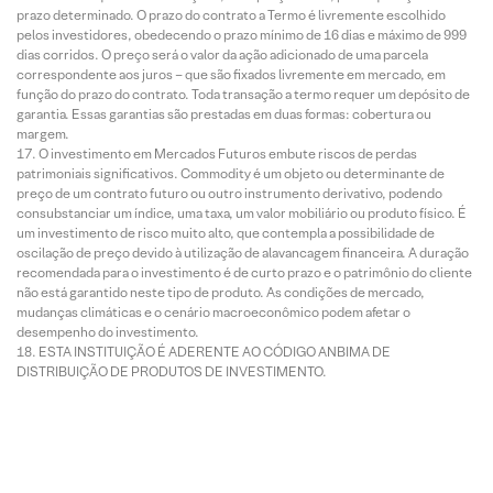
prazo determinado. O prazo do contrato a Termo é livremente escolhido
pelos investidores, obedecendo o prazo mínimo de 16 dias e máximo de 999
dias corridos. O preço será o valor da ação adicionado de uma parcela
correspondente aos juros – que são fixados livremente em mercado, em
função do prazo do contrato. Toda transação a termo requer um depósito de
garantia. Essas garantias são prestadas em duas formas: cobertura ou
margem.
O investimento em Mercados Futuros embute riscos de perdas
patrimoniais significativos. Commodity é um objeto ou determinante de
preço de um contrato futuro ou outro instrumento derivativo, podendo
consubstanciar um índice, uma taxa, um valor mobiliário ou produto físico. É
um investimento de risco muito alto, que contempla a possibilidade de
oscilação de preço devido à utilização de alavancagem financeira. A duração
recomendada para o investimento é de curto prazo e o patrimônio do cliente
não está garantido neste tipo de produto. As condições de mercado,
mudanças climáticas e o cenário macroeconômico podem afetar o
desempenho do investimento.
ESTA INSTITUIÇÃO É ADERENTE AO CÓDIGO ANBIMA DE
DISTRIBUIÇÃO DE PRODUTOS DE INVESTIMENTO.