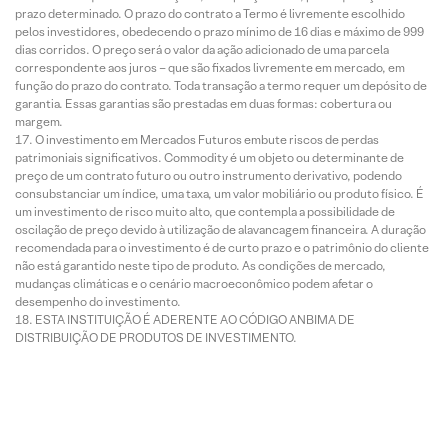
prazo determinado. O prazo do contrato a Termo é livremente escolhido
pelos investidores, obedecendo o prazo mínimo de 16 dias e máximo de 999
dias corridos. O preço será o valor da ação adicionado de uma parcela
correspondente aos juros – que são fixados livremente em mercado, em
função do prazo do contrato. Toda transação a termo requer um depósito de
garantia. Essas garantias são prestadas em duas formas: cobertura ou
margem.
O investimento em Mercados Futuros embute riscos de perdas
patrimoniais significativos. Commodity é um objeto ou determinante de
preço de um contrato futuro ou outro instrumento derivativo, podendo
consubstanciar um índice, uma taxa, um valor mobiliário ou produto físico. É
um investimento de risco muito alto, que contempla a possibilidade de
oscilação de preço devido à utilização de alavancagem financeira. A duração
recomendada para o investimento é de curto prazo e o patrimônio do cliente
não está garantido neste tipo de produto. As condições de mercado,
mudanças climáticas e o cenário macroeconômico podem afetar o
desempenho do investimento.
ESTA INSTITUIÇÃO É ADERENTE AO CÓDIGO ANBIMA DE
DISTRIBUIÇÃO DE PRODUTOS DE INVESTIMENTO.