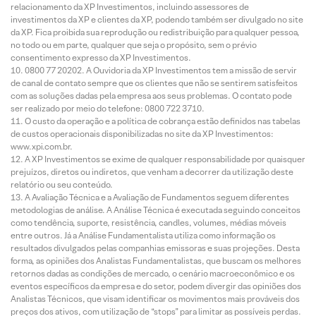
relacionamento da XP Investimentos, incluindo assessores de
investimentos da XP e clientes da XP, podendo também ser divulgado no site
da XP. Fica proibida sua reprodução ou redistribuição para qualquer pessoa,
no todo ou em parte, qualquer que seja o propósito, sem o prévio
consentimento expresso da XP Investimentos.
0800 77 20202. A Ouvidoria da XP Investimentos tem a missão de servir
de canal de contato sempre que os clientes que não se sentirem satisfeitos
com as soluções dadas pela empresa aos seus problemas. O contato pode
ser realizado por meio do telefone: 0800 722 3710.
O custo da operação e a política de cobrança estão definidos nas tabelas
de custos operacionais disponibilizadas no site da XP Investimentos:
www.xpi.com.br.
A XP Investimentos se exime de qualquer responsabilidade por quaisquer
prejuízos, diretos ou indiretos, que venham a decorrer da utilização deste
relatório ou seu conteúdo.
A Avaliação Técnica e a Avaliação de Fundamentos seguem diferentes
metodologias de análise. A Análise Técnica é executada seguindo conceitos
como tendência, suporte, resistência, candles, volumes, médias móveis
entre outros. Já a Análise Fundamentalista utiliza como informação os
resultados divulgados pelas companhias emissoras e suas projeções. Desta
forma, as opiniões dos Analistas Fundamentalistas, que buscam os melhores
retornos dadas as condições de mercado, o cenário macroeconômico e os
eventos específicos da empresa e do setor, podem divergir das opiniões dos
Analistas Técnicos, que visam identificar os movimentos mais prováveis dos
preços dos ativos, com utilização de “stops” para limitar as possíveis perdas.