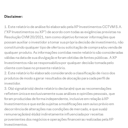
Disclaimer:
Este relatório de análise foi elaborado pela XP Investimentos CCTVM S.A.
(“XP Investimentos ou XP”) de acordo com todas as exigências previstas na
Resolução CVM 20/2021, tem como objetivo fornecer informações que
possam auxiliar o investidor a tomar sua própria decisão de investimento, não
constituindo qualquer tipo de oferta ou solicitação de compra e/ou venda de
qualquer produto. As informações contidas neste relatório são consideradas
válidas na data de sua divulgação e foram obtidas de fontes públicas. A XP
Investimentos não se responsabiliza por qualquer decisão tomada pelo
cliente com base no presente relatório.
Este relatório foi elaborado considerando a classificação de risco dos
produtos de modo a gerar resultados de alocação para cada perfil de
investidor.
O(s) signatário(s) deste relatório declara(m) que as recomendações
refletem única e exclusivamente suas análises e opiniões pessoais, que
foram produzidas de forma independente, inclusive em relação à XP
Investimentos e que estão sujeitas a modificações sem aviso prévio em
decorrência de alterações nas condições de mercado, e que sua(s)
remuneração(es) é(são) indiretamente influenciada por receitas
provenientes dos negócios e operações financeiras realizadas pela XP
Investimentos.