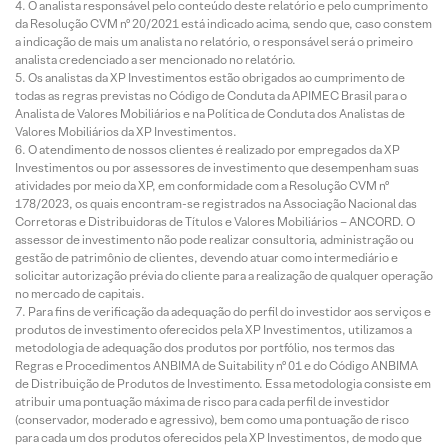
O analista responsável pelo conteúdo deste relatório e pelo cumprimento
da Resolução CVM nº 20/2021 está indicado acima, sendo que, caso constem
a indicação de mais um analista no relatório, o responsável será o primeiro
analista credenciado a ser mencionado no relatório.
Os analistas da XP Investimentos estão obrigados ao cumprimento de
todas as regras previstas no Código de Conduta da APIMEC Brasil para o
Analista de Valores Mobiliários e na Política de Conduta dos Analistas de
Valores Mobiliários da XP Investimentos.
O atendimento de nossos clientes é realizado por empregados da XP
Investimentos ou por assessores de investimento que desempenham suas
atividades por meio da XP, em conformidade com a Resolução CVM nº
178/2023, os quais encontram-se registrados na Associação Nacional das
Corretoras e Distribuidoras de Títulos e Valores Mobiliários – ANCORD. O
assessor de investimento não pode realizar consultoria, administração ou
gestão de patrimônio de clientes, devendo atuar como intermediário e
solicitar autorização prévia do cliente para a realização de qualquer operação
no mercado de capitais.
Para fins de verificação da adequação do perfil do investidor aos serviços e
produtos de investimento oferecidos pela XP Investimentos, utilizamos a
metodologia de adequação dos produtos por portfólio, nos termos das
Regras e Procedimentos ANBIMA de Suitability nº 01 e do Código ANBIMA
de Distribuição de Produtos de Investimento. Essa metodologia consiste em
atribuir uma pontuação máxima de risco para cada perfil de investidor
(conservador, moderado e agressivo), bem como uma pontuação de risco
para cada um dos produtos oferecidos pela XP Investimentos, de modo que