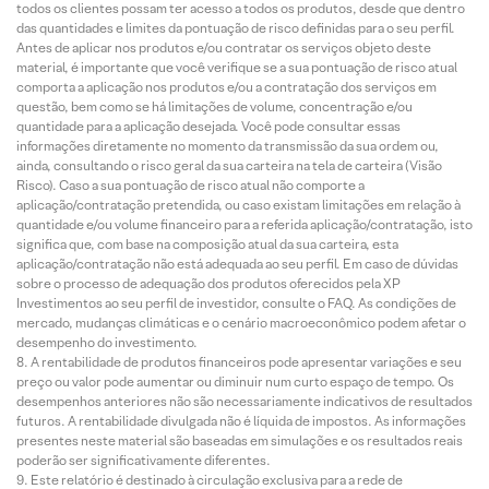
todos os clientes possam ter acesso a todos os produtos, desde que dentro
das quantidades e limites da pontuação de risco definidas para o seu perfil.
Antes de aplicar nos produtos e/ou contratar os serviços objeto deste
material, é importante que você verifique se a sua pontuação de risco atual
comporta a aplicação nos produtos e/ou a contratação dos serviços em
questão, bem como se há limitações de volume, concentração e/ou
quantidade para a aplicação desejada. Você pode consultar essas
informações diretamente no momento da transmissão da sua ordem ou,
ainda, consultando o risco geral da sua carteira na tela de carteira (Visão
Risco). Caso a sua pontuação de risco atual não comporte a
aplicação/contratação pretendida, ou caso existam limitações em relação à
quantidade e/ou volume financeiro para a referida aplicação/contratação, isto
significa que, com base na composição atual da sua carteira, esta
aplicação/contratação não está adequada ao seu perfil. Em caso de dúvidas
sobre o processo de adequação dos produtos oferecidos pela XP
Investimentos ao seu perfil de investidor, consulte o FAQ. As condições de
mercado, mudanças climáticas e o cenário macroeconômico podem afetar o
desempenho do investimento.
A rentabilidade de produtos financeiros pode apresentar variações e seu
preço ou valor pode aumentar ou diminuir num curto espaço de tempo. Os
desempenhos anteriores não são necessariamente indicativos de resultados
futuros. A rentabilidade divulgada não é líquida de impostos. As informações
presentes neste material são baseadas em simulações e os resultados reais
poderão ser significativamente diferentes.
Este relatório é destinado à circulação exclusiva para a rede de