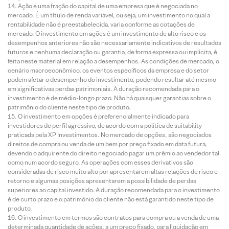
Ação é uma fração do capital de uma empresa que é negociada no
mercado. É um título de renda variável, ou seja, um investimento no qual a
rentabilidade não é preestabelecida, varia conforme as cotações de
mercado. O investimento em ações é um investimento de alto risco e os
desempenhos anteriores não são necessariamente indicativos de resultados
futuros e nenhuma declaração ou garantia, de forma expressa ou implícita, é
feita neste material em relação a desempenhos. As condições de mercado, o
cenário macroeconômico, os eventos específicos da empresa e do setor
podem afetar o desempenho do investimento, podendo resultar até mesmo
em significativas perdas patrimoniais. A duração recomendada para o
investimento é de médio-longo prazo. Não há quaisquer garantias sobre o
patrimônio do cliente neste tipo de produto.
O investimento em opções é preferencialmente indicado para
investidores de perfil agressivo, de acordo com a política de suitability
praticada pela XP Investimentos. No mercado de opções, são negociados
direitos de compra ou venda de um bem por preço fixado em data futura,
devendo o adquirente do direito negociado pagar um prêmio ao vendedor tal
como num acordo seguro. As operações com esses derivativos são
consideradas de risco muito alto por apresentarem altas relações de risco e
retorno e algumas posições apresentarem a possibilidade de perdas
superiores ao capital investido. A duração recomendada para o investimento
é de curto prazo e o patrimônio do cliente não está garantido neste tipo de
produto.
O investimento em termos são contratos para compra ou a venda de uma
determinada quantidade de ações, a um preço fixado, para liquidação em