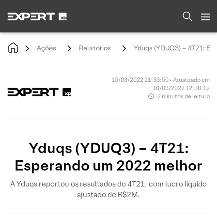
Ações
Relatórios
Yduqs (YDUQ3) – 4T21: Es
15/03/2022 21:33:50 • Atualizado em
16/03/2022 12:38:12
2 minutos de leitura
Yduqs (YDUQ3) – 4T21:
Esperando um 2022 melhor
A Yduqs reportou os resultados do 4T21, com lucro líquido
ajustado de R$2M.