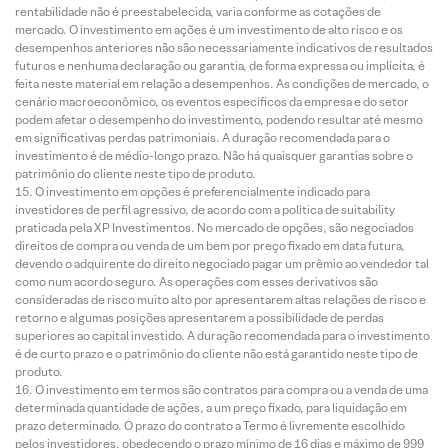
rentabilidade não é preestabelecida, varia conforme as cotações de
mercado. O investimento em ações é um investimento de alto risco e os
desempenhos anteriores não são necessariamente indicativos de resultados
futuros e nenhuma declaração ou garantia, de forma expressa ou implícita, é
feita neste material em relação a desempenhos. As condições de mercado, o
cenário macroeconômico, os eventos específicos da empresa e do setor
podem afetar o desempenho do investimento, podendo resultar até mesmo
em significativas perdas patrimoniais. A duração recomendada para o
investimento é de médio-longo prazo. Não há quaisquer garantias sobre o
patrimônio do cliente neste tipo de produto.
O investimento em opções é preferencialmente indicado para
investidores de perfil agressivo, de acordo com a política de suitability
praticada pela XP Investimentos. No mercado de opções, são negociados
direitos de compra ou venda de um bem por preço fixado em data futura,
devendo o adquirente do direito negociado pagar um prêmio ao vendedor tal
como num acordo seguro. As operações com esses derivativos são
consideradas de risco muito alto por apresentarem altas relações de risco e
retorno e algumas posições apresentarem a possibilidade de perdas
superiores ao capital investido. A duração recomendada para o investimento
é de curto prazo e o patrimônio do cliente não está garantido neste tipo de
produto.
O investimento em termos são contratos para compra ou a venda de uma
determinada quantidade de ações, a um preço fixado, para liquidação em
prazo determinado. O prazo do contrato a Termo é livremente escolhido
pelos investidores, obedecendo o prazo mínimo de 16 dias e máximo de 999