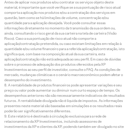
Antes de aplicar nos produtos e/ou contratar os serviços objeto deste
material, é importante que você verifique se a sua pontuação de risco atual
comporta a aplicação nos produtos e/ou a contratação dos serviços em
questão, bem como se há limitações de volume, concentração e/ou
quantidade para a aplicação desejada. Você pode consultar essas
informações diretamente no momento da transmissão da sua ordem ou,
ainda, consultando o risco geral da sua carteira na tela de carteira (Visão
Risco). Caso a sua pontuação de risco atual não comporte a
aplicação/contratação pretendida, ou caso existam limitações em relação à
quantidade e/ou volume financeiro para a referida aplicação/contratação, isto
significa que, com base na composição atual da sua carteira, esta
aplicação/contratação não está adequada ao seu perfil. Em caso de dúvidas
sobre o processo de adequação dos produtos oferecidos pela XP
Investimentos ao seu perfil de investidor, consulte o FAQ. As condições de
mercado, mudanças climáticas e o cenário macroeconômico podem afetar o
desempenho do investimento.
A rentabilidade de produtos financeiros pode apresentar variações e seu
preço ou valor pode aumentar ou diminuir num curto espaço de tempo. Os
desempenhos anteriores não são necessariamente indicativos de resultados
futuros. A rentabilidade divulgada não é líquida de impostos. As informações
presentes neste material são baseadas em simulações e os resultados reais
poderão ser significativamente diferentes.
Este relatório é destinado à circulação exclusiva para a rede de
relacionamento da XP Investimentos, incluindo assessores de
investimentos da XP e clientes da XP, podendo também ser divulgado no site