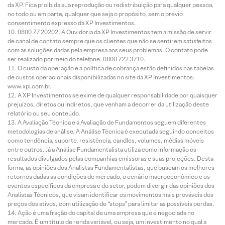
da XP. Fica proibida sua reprodução ou redistribuição para qualquer pessoa,
no todo ou em parte, qualquer que seja o propósito, sem o prévio
consentimento expresso da XP Investimentos.
0800 77 20202. A Ouvidoria da XP Investimentos tem a missão de servir
de canal de contato sempre que os clientes que não se sentirem satisfeitos
com as soluções dadas pela empresa aos seus problemas. O contato pode
ser realizado por meio do telefone: 0800 722 3710.
O custo da operação e a política de cobrança estão definidos nas tabelas
de custos operacionais disponibilizadas no site da XP Investimentos:
www.xpi.com.br.
A XP Investimentos se exime de qualquer responsabilidade por quaisquer
prejuízos, diretos ou indiretos, que venham a decorrer da utilização deste
relatório ou seu conteúdo.
A Avaliação Técnica e a Avaliação de Fundamentos seguem diferentes
metodologias de análise. A Análise Técnica é executada seguindo conceitos
como tendência, suporte, resistência, candles, volumes, médias móveis
entre outros. Já a Análise Fundamentalista utiliza como informação os
resultados divulgados pelas companhias emissoras e suas projeções. Desta
forma, as opiniões dos Analistas Fundamentalistas, que buscam os melhores
retornos dadas as condições de mercado, o cenário macroeconômico e os
eventos específicos da empresa e do setor, podem divergir das opiniões dos
Analistas Técnicos, que visam identificar os movimentos mais prováveis dos
preços dos ativos, com utilização de “stops” para limitar as possíveis perdas.
Ação é uma fração do capital de uma empresa que é negociada no
mercado. É um título de renda variável, ou seja, um investimento no qual a