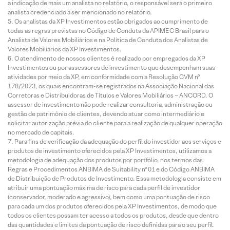
a indicação de mais um analista no relatório, o responsável será o primeiro
analista credenciado a ser mencionado no relatório.
Os analistas da XP Investimentos estão obrigados ao cumprimento de
todas as regras previstas no Código de Conduta da APIMEC Brasil para o
Analista de Valores Mobiliários e na Política de Conduta dos Analistas de
Valores Mobiliários da XP Investimentos.
O atendimento de nossos clientes é realizado por empregados da XP
Investimentos ou por assessores de investimento que desempenham suas
atividades por meio da XP, em conformidade com a Resolução CVM nº
178/2023, os quais encontram-se registrados na Associação Nacional das
Corretoras e Distribuidoras de Títulos e Valores Mobiliários – ANCORD. O
assessor de investimento não pode realizar consultoria, administração ou
gestão de patrimônio de clientes, devendo atuar como intermediário e
solicitar autorização prévia do cliente para a realização de qualquer operação
no mercado de capitais.
Para fins de verificação da adequação do perfil do investidor aos serviços e
produtos de investimento oferecidos pela XP Investimentos, utilizamos a
metodologia de adequação dos produtos por portfólio, nos termos das
Regras e Procedimentos ANBIMA de Suitability nº 01 e do Código ANBIMA
de Distribuição de Produtos de Investimento. Essa metodologia consiste em
atribuir uma pontuação máxima de risco para cada perfil de investidor
(conservador, moderado e agressivo), bem como uma pontuação de risco
para cada um dos produtos oferecidos pela XP Investimentos, de modo que
todos os clientes possam ter acesso a todos os produtos, desde que dentro
das quantidades e limites da pontuação de risco definidas para o seu perfil.