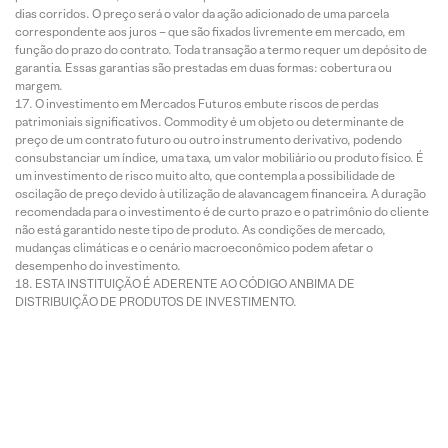
dias corridos. O preço será o valor da ação adicionado de uma parcela
correspondente aos juros – que são fixados livremente em mercado, em
função do prazo do contrato. Toda transação a termo requer um depósito de
garantia. Essas garantias são prestadas em duas formas: cobertura ou
margem.
O investimento em Mercados Futuros embute riscos de perdas
patrimoniais significativos. Commodity é um objeto ou determinante de
preço de um contrato futuro ou outro instrumento derivativo, podendo
consubstanciar um índice, uma taxa, um valor mobiliário ou produto físico. É
um investimento de risco muito alto, que contempla a possibilidade de
oscilação de preço devido à utilização de alavancagem financeira. A duração
recomendada para o investimento é de curto prazo e o patrimônio do cliente
não está garantido neste tipo de produto. As condições de mercado,
mudanças climáticas e o cenário macroeconômico podem afetar o
desempenho do investimento.
ESTA INSTITUIÇÃO É ADERENTE AO CÓDIGO ANBIMA DE
DISTRIBUIÇÃO DE PRODUTOS DE INVESTIMENTO.