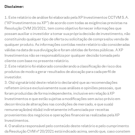
Disclaimer:
Este relatório de análise foi elaborado pela XP Investimentos CCTVM S.A.
(“XP Investimentos ou XP”) de acordo com todas as exigências previstas na
Resolução CVM 20/2021, tem como objetivo fornecer informações que
possam auxiliar o investidor a tomar sua própria decisão de investimento, não
constituindo qualquer tipo de oferta ou solicitação de compra e/ou venda de
qualquer produto. As informações contidas neste relatório são consideradas
válidas na data de sua divulgação e foram obtidas de fontes públicas. A XP
Investimentos não se responsabiliza por qualquer decisão tomada pelo
cliente com base no presente relatório.
Este relatório foi elaborado considerando a classificação de risco dos
produtos de modo a gerar resultados de alocação para cada perfil de
investidor.
O(s) signatário(s) deste relatório declara(m) que as recomendações
refletem única e exclusivamente suas análises e opiniões pessoais, que
foram produzidas de forma independente, inclusive em relação à XP
Investimentos e que estão sujeitas a modificações sem aviso prévio em
decorrência de alterações nas condições de mercado, e que sua(s)
remuneração(es) é(são) indiretamente influenciada por receitas
provenientes dos negócios e operações financeiras realizadas pela XP
Investimentos.
O analista responsável pelo conteúdo deste relatório e pelo cumprimento
da Resolução CVM nº 20/2021 está indicado acima, sendo que, caso constem