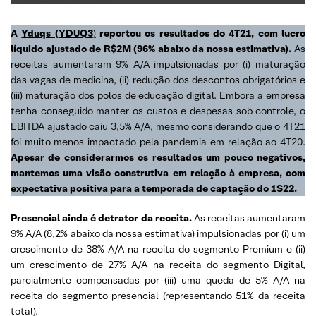
A
Yduqs (YDUQ3
)
reportou os resultados do 4T21, com lucro
líquido ajustado de R$2M (96% abaixo da nossa estimativa).
As
receitas aumentaram 9% A/A impulsionadas por (i) maturação
das vagas de medicina, (ii) redução dos descontos obrigatórios e
(iii) maturação dos polos de educação digital. Embora a empresa
tenha conseguido manter os custos e despesas sob controle, o
EBITDA ajustado caiu 3,5% A/A, mesmo considerando que o 4T21
foi muito menos impactado pela pandemia em relação ao 4T20.
Apesar de considerarmos os resultados um pouco negativos,
mantemos uma visão construtiva em relação à empresa, com
expectativa positiva para a temporada de captação do 1S22.
Presencial ainda é detrator da receita.
As receitas aumentaram
9% A/A (8,2% abaixo da nossa estimativa) impulsionadas por (i) um
crescimento de 38% A/A na receita do segmento Premium e (ii)
um crescimento de 27% A/A na receita do segmento Digital,
parcialmente compensadas por (iii) uma queda de 5% A/A na
receita do segmento presencial (representando 51% da receita
total).